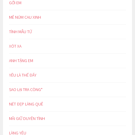
GỞI EM
MÊ NÚM CAU XINH
TÌNH MẪU TỬ
XÓT XA
ANH TẶNG EM
YÊU LÀ THẾ ĐẤY
SAO LẠI TRA CÒNG*
NÉT ĐẸP LÀNG QUÊ
MÃI GIỮ DUYÊN TÌNH
LÀNG YÊU