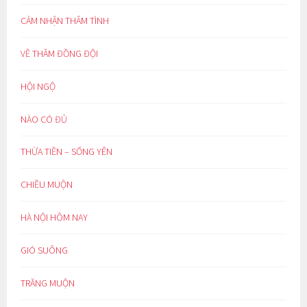
CẢM NHẬN THÂM TÌNH
VỀ THĂM ĐỒNG ĐỘI
HỘI NGỘ
NÀO CÓ ĐỦ
THỪA TIỀN – SỐNG YÊN
CHIỀU MUỘN
HÀ NỘI HÔM NAY
GIÓ SUÔNG
TRĂNG MUỘN