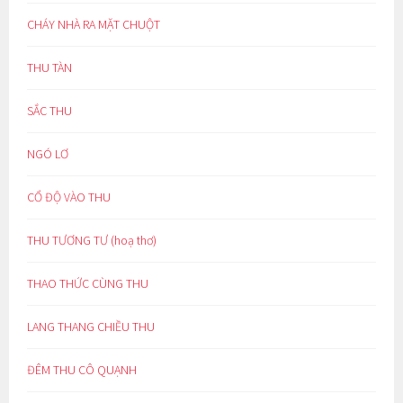
CHÁY NHÀ RA MẶT CHUỘT
THU TÀN
SẮC THU
NGÓ LƠ
CỔ ĐỘ VÀO THU
THU TƯƠNG TƯ (hoạ thơ)
THAO THỨC CÙNG THU
LANG THANG CHIỀU THU
ĐÊM THU CÔ QUẠNH