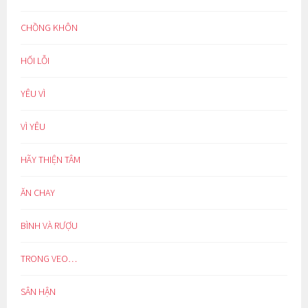
CHỒNG KHÔN
HỐI LỖI
YÊU VÌ
VÌ YÊU
HÃY THIỆN TÂM
ĂN CHAY
BÌNH VÀ RƯỢU
TRONG VEO…
SÂN HẬN