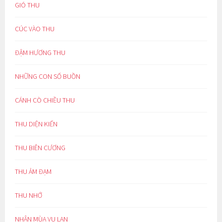
GIÓ THU
CÚC VÀO THU
ĐẬM HƯƠNG THU
NHỮNG CON SỐ BUỒN
CÁNH CÒ CHIỀU THU
THU DIỆN KIẾN
THU BIÊN CƯƠNG
THU ẢM ĐẠM
THU NHỚ
NHÂN MÙA VU LAN