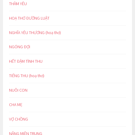
THẦM YÊU
HOẠ THƠ ĐƯỜNG LUẬT
NGHĨA YÊU THƯƠNG (hoạ thơ)
NGÓNG ĐỢI
HẾT ĐẬM TÌNH THU
TIẾNG THU (hoạ thơ)
NUÔI CON
CHA MẸ
VỢ CHỒNG
NẮNG MIỀN TRUNG