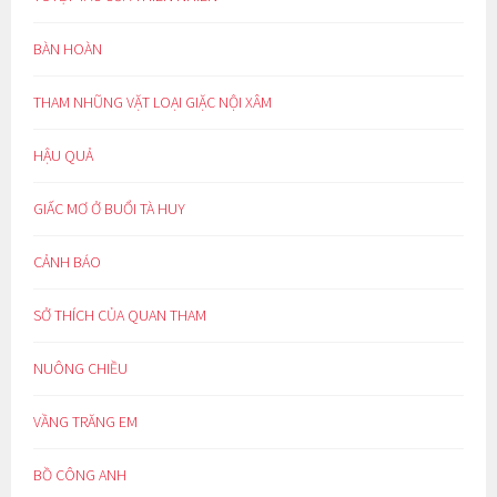
BÀN HOÀN
THAM NHŨNG VẶT LOẠI GIẶC NỘI XÂM
HẬU QUẢ
GIẤC MƠ Ở BUỔI TÀ HUY
CẢNH BÁO
SỞ THÍCH CỦA QUAN THAM
NUÔNG CHIỀU
VẦNG TRĂNG EM
BỒ CÔNG ANH