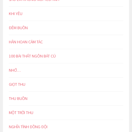
KHI YÊU
ĐÊM BUỒN
HÂN HOAN CẢM TÁC
100 BÀI THẤT NGÔN BÁT CÚ
NHỚ…
GIỌT THU
THU BUỒN
MỘT TRỜI THU
NGHĨA TÌNH ĐỒNG ĐỘI