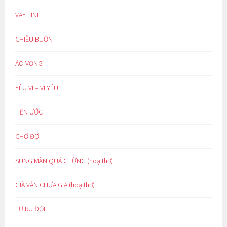
VAY TÌNH
CHIỀU BUỒN
ẢO VỌNG
YÊU VÌ – VÌ YÊU
HẸN ƯỚC
CHỜ ĐỢI
SUNG MÃN QUÁ CHỪNG (hoạ thơ)
GIÀ VẪN CHƯA GIÀ (hoạ thơ)
TỰ RU ĐỜI