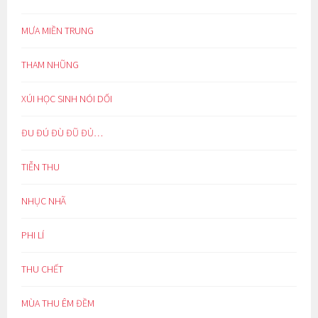
MƯA MIỀN TRUNG
THAM NHŨNG
XÚI HỌC SINH NÓI DỐI
ĐU ĐÚ ĐÙ ĐŨ ĐỦ…
TIỄN THU
NHỤC NHÃ
PHI LÍ
THU CHẾT
MÙA THU ÊM ĐỀM