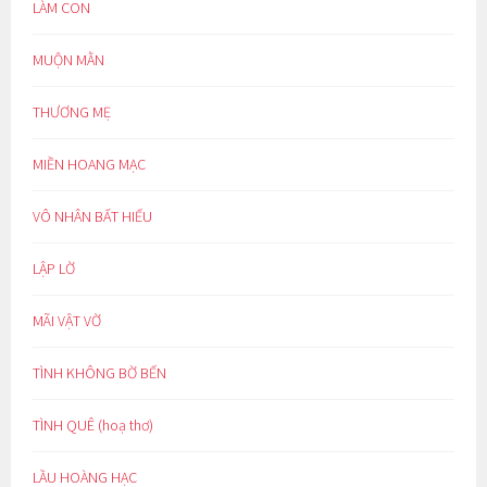
LÀM CON
MUỘN MẰN
THƯƠNG MẸ
MIỀN HOANG MẠC
VÔ NHÂN BẤT HIẾU
LẬP LỜ
MÃI VẬT VỜ
TÌNH KHÔNG BỜ BẾN
TÌNH QUÊ (hoạ thơ)
LẦU HOÀNG HẠC