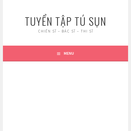
Skip
to
TUYỂN TẬP TÚ SỤN
content
CHIẾN SĨ – BÁC SĨ – THI SĨ
MENU