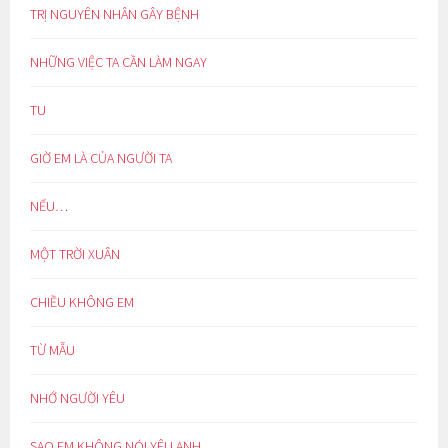
TRỊ NGUYÊN NHÂN GÂY BỆNH
NHỮNG VIỆC TA CẦN LÀM NGAY
TU
GIỜ EM LÀ CỦA NGƯỜI TA
NẾU…
MỘT TRỜI XUÂN
CHIỀU KHÔNG EM
TỪ MẪU
NHỚ NGƯỜI YÊU
SAO EM KHÔNG NÓI YÊU ANH