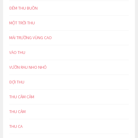
ĐÊM THU BUỒN
MỘT TRỜI THU
MÁI TRƯỜNG VÙNG CAO
VÀO THU
VƯỜN RAU NHO NHỎ
ĐỢI THU
THU CĂM CĂM
THU CẢM
THU CA