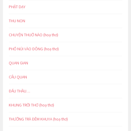
PHẬT DẠY
THU NON
CHUYỆN THUỞ NÀO (hoạ thơ)
PHỐ NÚI VÀO ĐÔNG (hoạ thơ)
QUAN GIAN
CẨU QUAN
ĐẤU THẦU…
KHUNG TRỜI THƠ (hoạ thơ)
THƯỞNG TRÀ ĐÊM KHUYA (hoạ thơ)