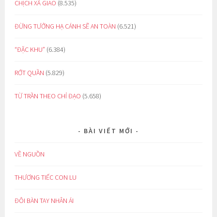
CHỊCH XÃ GIAO
(8.535)
ĐỪNG TƯỞNG HẠ CÁNH SẼ AN TOÀN
(6.521)
“ĐẶC KHU”
(6.384)
RỚT QUẦN
(5.829)
TỪ TRẦN THEO CHỈ ĐẠO
(5.658)
BÀI VIẾT MỚI
VỀ NGUỒN
THƯƠNG TIẾC CON LU
ĐÔI BÀN TAY NHÂN ÁI