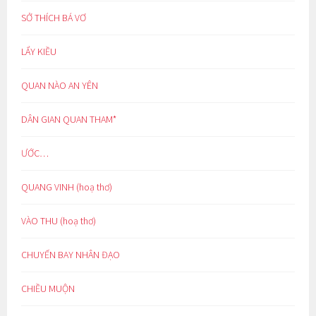
SỞ THÍCH BÁ VƠ
LẨY KIỀU
QUAN NÀO AN YÊN
DÂN GIAN QUAN THAM*
ƯỚC…
QUANG VINH (hoạ thơ)
VÀO THU (hoạ thơ)
CHUYẾN BAY NHÂN ĐẠO
CHIỀU MUỘN