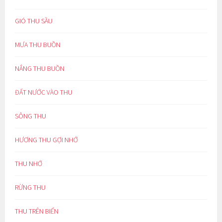
GIÓ THU SẦU
MƯA THU BUỒN
NẮNG THU BUỒN
ĐẤT NƯỚC VÀO THU
SÔNG THU
HƯƠNG THU GỢI NHỚ
THU NHỚ
RỪNG THU
THU TRÊN BIỂN