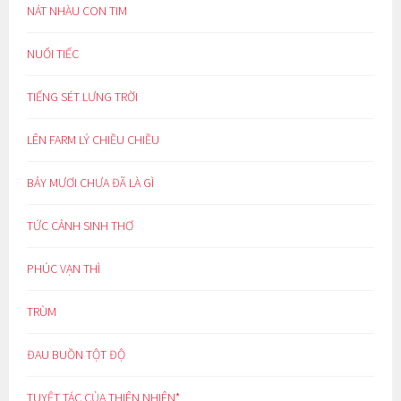
NÁT NHÀU CON TIM
NUỐI TIẾC
TIẾNG SÉT LƯNG TRỜI
LÊN FARM LÝ CHIỀU CHIỀU
BẢY MƯƠI CHƯA ĐÃ LÀ GÌ
TỨC CẢNH SINH THƠ
PHÚC VẠN THÌ
TRÙM
ĐAU BUỒN TỘT ĐỘ
TUYỆT TÁC CỦA THIÊN NHIÊN*