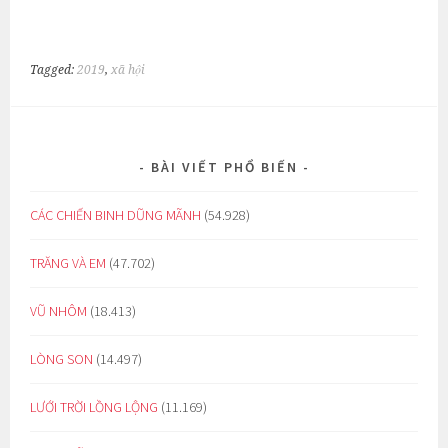
Tagged:
2019
,
xã hội
BÀI VIẾT PHỔ BIẾN
CÁC CHIẾN BINH DŨNG MÃNH
(54.928)
TRĂNG VÀ EM
(47.702)
VŨ NHÔM
(18.413)
LÒNG SON
(14.497)
LƯỚI TRỜI LỒNG LỘNG
(11.169)