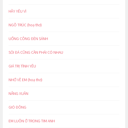
HÃY YÊU VÌ
NGÕ TRÚC (hoạ thơ)
UỔNG CÔNG ĐÈN SÁNH
SỎI ĐÁ CŨNG CẦN PHẢI CÓ NHAU
GIÁ TRỊ TÌNH YÊU
NHỚ VỀ EM (hoạ thơ)
NẮNG XUÂN
GIÓ ĐÔNG
EM LUÔN Ở TRONG TIM ANH