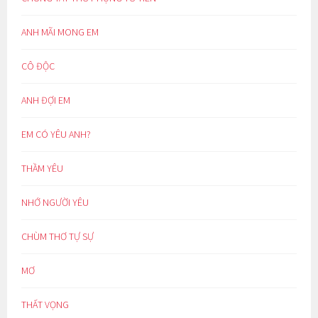
ANH MÃI MONG EM
CÔ ĐỘC
ANH ĐỢI EM
EM CÓ YÊU ANH?
THẦM YÊU
NHỚ NGƯỜI YÊU
CHÙM THƠ TỰ SỰ
MƠ
THẤT VỌNG