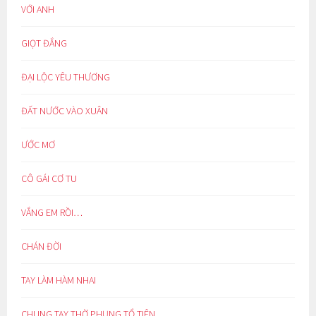
VỚI ANH
GIỌT ĐẮNG
ĐẠI LỘC YÊU THƯƠNG
ĐẤT NƯỚC VÀO XUÂN
ƯỚC MƠ
CÔ GÁI CƠ TU
VẮNG EM RỒI…
CHÁN ĐỜI
TAY LÀM HÀM NHAI
CHUNG TAY THỜ PHỤNG TỔ TIÊN