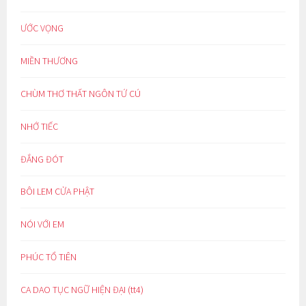
ƯỚC VỌNG
MIỀN THƯƠNG
CHÙM THƠ THẤT NGÔN TỨ CÚ
NHỚ TIẾC
ĐẮNG ĐÓT
BÔI LEM CỬA PHẬT
NÓI VỚI EM
PHÚC TỔ TIÊN
CA DAO TỤC NGỮ HIỆN ĐẠI (tt4)