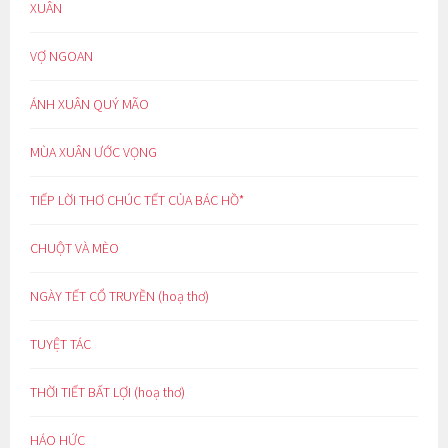
XUÂN
VỢ NGOAN
ÁNH XUÂN QUÝ MÃO
MÙA XUÂN ƯỚC VỌNG
TIẾP LỜI THƠ CHÚC TẾT CỦA BÁC HỒ*
CHUỘT VÀ MÈO
NGÀY TẾT CỔ TRUYỀN (hoạ thơ)
TUYỆT TÁC
THỜI TIẾT BẤT LỢI (hoạ thơ)
HÁO HỨC