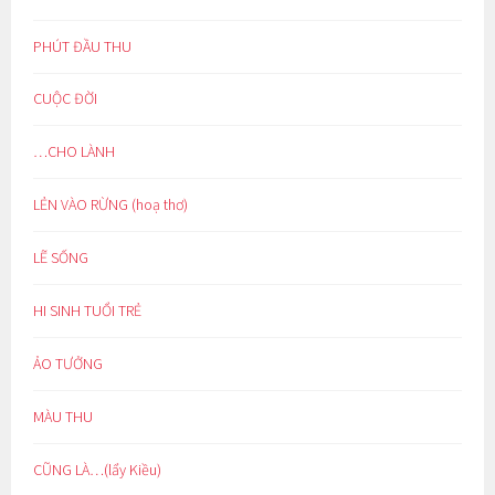
PHÚT ĐẦU THU
CUỘC ĐỜI
…CHO LÀNH
LẺN VÀO RỪNG (hoạ thơ)
LẼ SỐNG
HI SINH TUỔI TRẺ
ẢO TƯỞNG
MÀU THU
CŨNG LÀ…(lẩy Kiều)