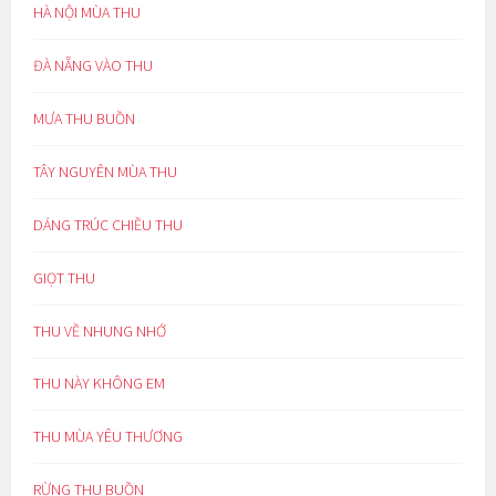
HÀ NỘI MÙA THU
ĐÀ NẴNG VÀO THU
MƯA THU BUỒN
TÂY NGUYÊN MÙA THU
DÁNG TRÚC CHIỀU THU
GIỌT THU
THU VỀ NHUNG NHỚ
THU NÀY KHÔNG EM
THU MÙA YÊU THƯƠNG
RỪNG THU BUỒN