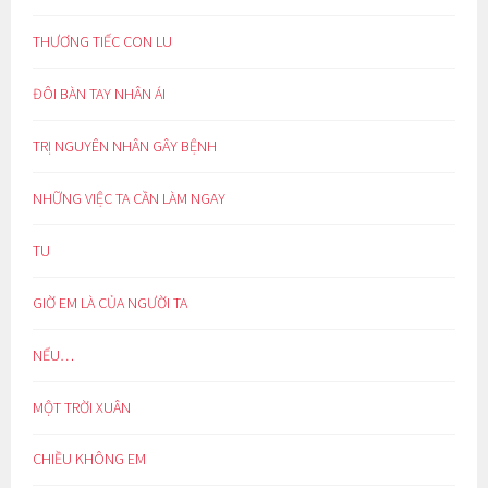
THƯƠNG TIẾC CON LU
ĐÔI BÀN TAY NHÂN ÁI
TRỊ NGUYÊN NHÂN GÂY BỆNH
NHỮNG VIỆC TA CẦN LÀM NGAY
TU
GIỜ EM LÀ CỦA NGƯỜI TA
NẾU…
MỘT TRỜI XUÂN
CHIỀU KHÔNG EM