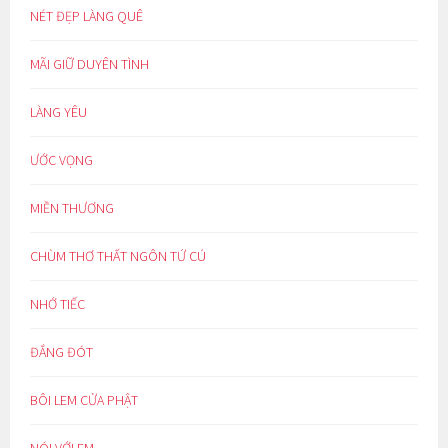
NÉT ĐẸP LÀNG QUÊ
MÃI GIỮ DUYÊN TÌNH
LÀNG YÊU
ƯỚC VỌNG
MIỀN THƯƠNG
CHÙM THƠ THẤT NGÔN TỨ CÚ
NHỚ TIẾC
ĐẮNG ĐÓT
BÔI LEM CỬA PHẬT
NÓI VỚI EM