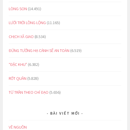
LÒNG SON
(14.491)
LƯỚI TRỜI LỒNG LỘNG
(11.165)
CHỊCH XÃ GIAO
(8.534)
ĐỪNG TƯỞNG HẠ CÁNH SẼ AN TOÀN
(6.519)
“ĐẶC KHU”
(6.382)
RỚT QUẦN
(5.828)
TỪ TRẦN THEO CHỈ ĐẠO
(5.656)
BÀI VIẾT MỚI
VỀ NGUỒN