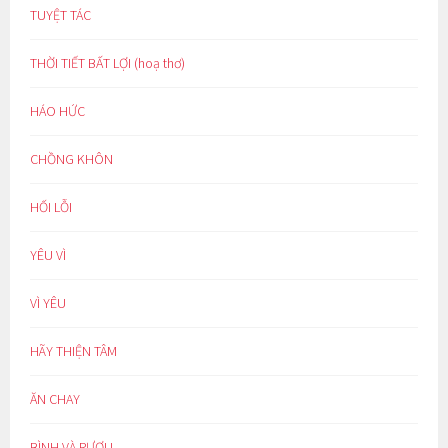
TUYỆT TÁC
THỜI TIẾT BẤT LỢI (hoạ thơ)
HÁO HỨC
CHỒNG KHÔN
HỐI LỖI
YÊU VÌ
VÌ YÊU
HÃY THIỆN TÂM
ĂN CHAY
BÌNH VÀ RƯỢU