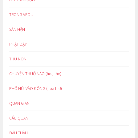
TRONG VEO…
SÂN HẬN
PHẬT DẠY
THU NON
CHUYỆN THUỞ NÀO (hoạ thơ)
PHỐ NÚI VÀO ĐÔNG (hoạ thơ)
QUAN GIAN
CẨU QUAN
ĐẤU THẦU…