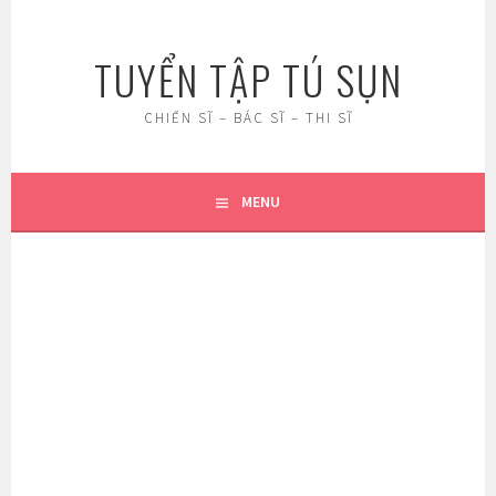
Skip
to
TUYỂN TẬP TÚ SỤN
content
CHIẾN SĨ – BÁC SĨ – THI SĨ
MENU