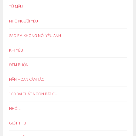
TỪ MẪU
NHỚ NGƯỜI YÊU
SAO EM KHÔNG NÓI YÊU ANH
KHI YÊU
ĐÊM BUỒN
HÂN HOAN CẢM TÁC
100 BÀI THẤT NGÔN BÁT CÚ
NHỚ…
GIỌT THU