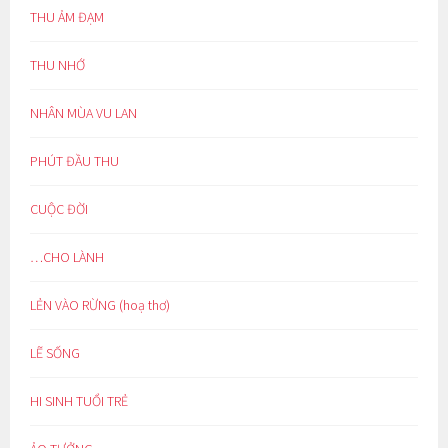
THU ẢM ĐẠM
THU NHỚ
NHÂN MÙA VU LAN
PHÚT ĐẦU THU
CUỘC ĐỜI
…CHO LÀNH
LẺN VÀO RỪNG (hoạ thơ)
LẼ SỐNG
HI SINH TUỔI TRẺ