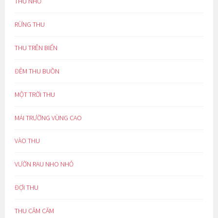
THU NHỚ
RỪNG THU
THU TRÊN BIỂN
ĐÊM THU BUỒN
MỘT TRỜI THU
MÁI TRƯỜNG VÙNG CAO
VÀO THU
VƯỜN RAU NHO NHỎ
ĐỢI THU
THU CĂM CĂM