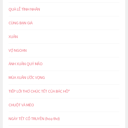
QUÀ LỄ TÌNH NHÂN
CÙNG BẠN GIÀ
XUÂN
VỢ NGOAN
ÁNH XUÂN QUÝ MÃO
MÙA XUÂN ƯỚC VỌNG
TIẾP LỜI THƠ CHÚC TẾT CỦA BÁC HỒ*
CHUỘT VÀ MÈO
NGÀY TẾT CỔ TRUYỀN (hoạ thơ)