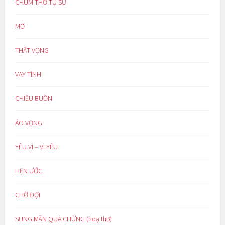
CHÙM THƠ TỰ SỰ
MƠ
THẤT VỌNG
VAY TÌNH
CHIỀU BUỒN
ẢO VỌNG
YÊU VÌ – VÌ YÊU
HẸN ƯỚC
CHỜ ĐỢI
SUNG MÃN QUÁ CHỪNG (hoạ thơ)