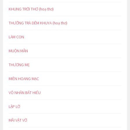
KHUNG TRỜI THƠ (hoạ thơ)
THƯỞNG TRÀ ĐÊM KHUYA (hoạ thơ)
LÀM CON
MUỘN MẰN
THƯƠNG MẸ
MIỀN HOANG MẠC
VÔ NHÂN BẤT HIẾU
LẬP LỜ
MÃI VẬT VỜ