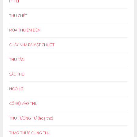
PHI LÍ
THU CHẾT
MÙA THU ÊM ĐỀM
CHÁY NHÀ RA MẶT CHUỘT
THU TÀN
SẮC THU
NGÓ LƠ
CỔ ĐỘ VÀO THU
THU TƯƠNG TƯ (hoạ thơ)
THAO THỨC CÙNG THU