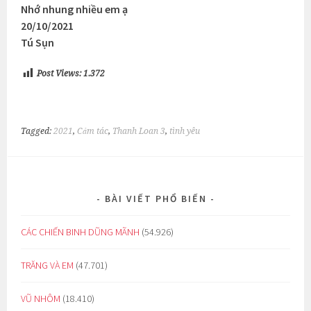
Nhớ nhung nhiều em ạ
20/10/2021
Tú Sụn
Post Views:
1.372
Tagged:
2021
,
Cảm tác
,
Thanh Loan 3
,
tình yêu
BÀI VIẾT PHỔ BIẾN
CÁC CHIẾN BINH DŨNG MÃNH
(54.926)
TRĂNG VÀ EM
(47.701)
VŨ NHÔM
(18.410)