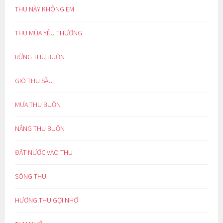
THU NÀY KHÔNG EM
THU MÙA YÊU THƯƠNG
RỪNG THU BUỒN
GIÓ THU SẦU
MƯA THU BUỒN
NẮNG THU BUỒN
ĐẤT NƯỚC VÀO THU
SÔNG THU
HƯƠNG THU GỢI NHỚ