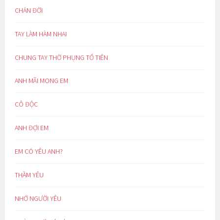
CHÁN ĐỜI
TAY LÀM HÀM NHAI
CHUNG TAY THỜ PHỤNG TỔ TIÊN
ANH MÃI MONG EM
CÔ ĐỘC
ANH ĐỢI EM
EM CÓ YÊU ANH?
THẦM YÊU
NHỚ NGƯỜI YÊU