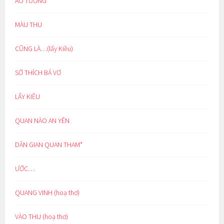
ẢO TƯỞNG
MÀU THU
CŨNG LÀ…(lẩy Kiều)
SỞ THÍCH BÁ VƠ
LẨY KIỀU
QUAN NÀO AN YÊN
DÂN GIAN QUAN THAM*
ƯỚC…
QUANG VINH (hoạ thơ)
VÀO THU (hoạ thơ)