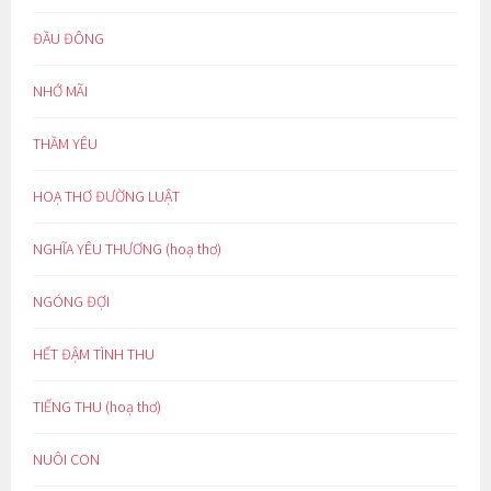
ĐẦU ĐÔNG
NHỚ MÃI
THẦM YÊU
HOẠ THƠ ĐƯỜNG LUẬT
NGHĨA YÊU THƯƠNG (hoạ thơ)
NGÓNG ĐỢI
HẾT ĐẬM TÌNH THU
TIẾNG THU (hoạ thơ)
NUÔI CON