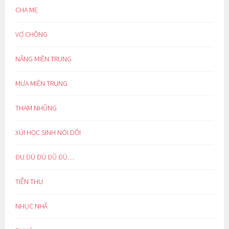
CHA MẸ
VỢ CHỒNG
NẮNG MIỀN TRUNG
MƯA MIỀN TRUNG
THAM NHŨNG
XÚI HỌC SINH NÓI DỐI
ĐU ĐÚ ĐÙ ĐŨ ĐỦ…
TIỄN THU
NHỤC NHÃ