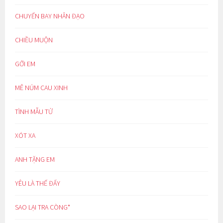
CHUYẾN BAY NHÂN ĐẠO
CHIỀU MUỘN
GỞI EM
MÊ NÚM CAU XINH
TÌNH MẪU TỬ
XÓT XA
ANH TẶNG EM
YÊU LÀ THẾ ĐẤY
SAO LẠI TRA CÒNG*