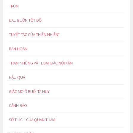
TRÙM
ĐAU BUỒN TỘT ĐỘ
TUYỆT TÁC CỦA THIÊN NHIÊN*
BÀN HOÀN
THAM NHŨNG VẶT LOẠI GIẶC NỘI XÂM
HẬU QUẢ
GIẤC MƠ Ở BUỔI TÀ HUY
CẢNH BÁO
SỞ THÍCH CỦA QUAN THAM