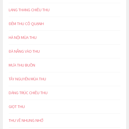
LANG THANG CHIỀU THU
ĐÊM THU CÔ QUẠNH
HÀ NỘI MÙA THU
ĐÀ NẴNG VÀO THU
MƯA THU BUỒN
TÂY NGUYÊN MÙA THU
DÁNG TRÚC CHIỀU THU
GIỌT THU
THU VỀ NHUNG NHỚ