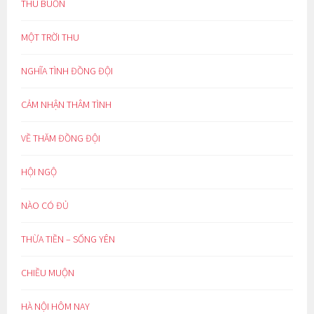
THU BUỒN
MỘT TRỜI THU
NGHĨA TÌNH ĐỒNG ĐỘI
CẢM NHẬN THÂM TÌNH
VỀ THĂM ĐỒNG ĐỘI
HỘI NGỘ
NÀO CÓ ĐỦ
THỪA TIỀN – SỐNG YÊN
CHIỀU MUỘN
HÀ NỘI HÔM NAY