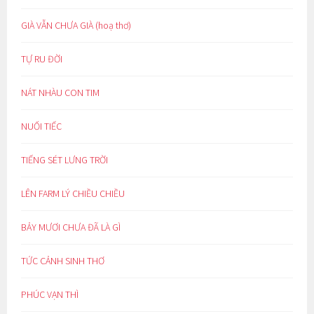
GIÀ VẪN CHƯA GIÀ (hoạ thơ)
TỰ RU ĐỜI
NÁT NHÀU CON TIM
NUỐI TIẾC
TIẾNG SÉT LƯNG TRỜI
LÊN FARM LÝ CHIỀU CHIỀU
BẢY MƯƠI CHƯA ĐÃ LÀ GÌ
TỨC CẢNH SINH THƠ
PHÚC VẠN THÌ