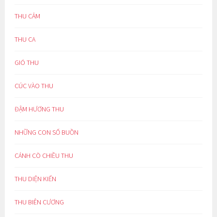
THU CẢM
THU CA
GIÓ THU
CÚC VÀO THU
ĐẬM HƯƠNG THU
NHỮNG CON SỐ BUỒN
CÁNH CÒ CHIỀU THU
THU DIỆN KIẾN
THU BIÊN CƯƠNG