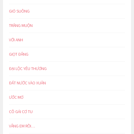
GIÓ SUÔNG
TRĂNG MUỘN
VỚI ANH
GIỌT ĐẮNG
ĐẠI LỘC YÊU THƯƠNG
ĐẤT NƯỚC VÀO XUÂN
ƯỚC MƠ
CÔ GÁI CƠ TU
VẮNG EM RỒI…