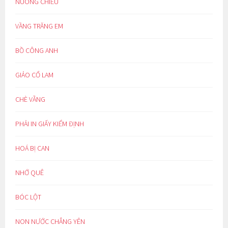
NUÔNG CHIỀU
VẦNG TRĂNG EM
BỒ CÔNG ANH
GIẢO CỔ LAM
CHÈ VẰNG
PHẢI IN GIẤY KIỂM ĐỊNH
HOÁ BỊ CAN
NHỚ QUÊ
BÓC LỘT
NON NƯỚC CHẲNG YÊN