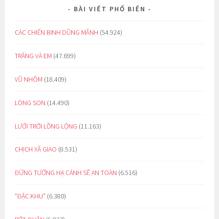
BÀI VIẾT PHỔ BIẾN
CÁC CHIẾN BINH DŨNG MÃNH
(54.924)
TRĂNG VÀ EM
(47.699)
VŨ NHÔM
(18.409)
LÒNG SON
(14.490)
LƯỚI TRỜI LỒNG LỘNG
(11.163)
CHỊCH XÃ GIAO
(8.531)
ĐỪNG TƯỞNG HẠ CÁNH SẼ AN TOÀN
(6.516)
“ĐẶC KHU”
(6.380)