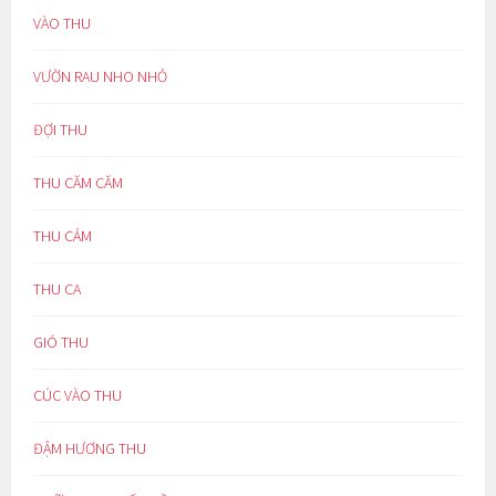
VÀO THU
VƯỜN RAU NHO NHỎ
ĐỢI THU
THU CĂM CĂM
THU CẢM
THU CA
GIÓ THU
CÚC VÀO THU
ĐẬM HƯƠNG THU