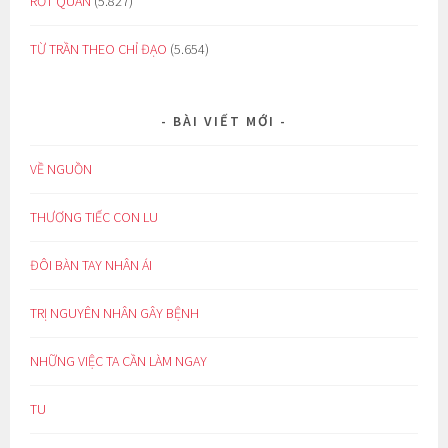
RỚT QUẦN
(5.827)
TỪ TRẦN THEO CHỈ ĐẠO
(5.654)
BÀI VIẾT MỚI
VỀ NGUỒN
THƯƠNG TIẾC CON LU
ĐÔI BÀN TAY NHÂN ÁI
TRỊ NGUYÊN NHÂN GÂY BỆNH
NHỮNG VIỆC TA CẦN LÀM NGAY
TU