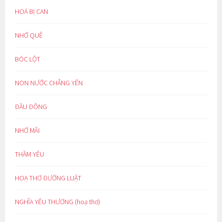
HOÁ BỊ CAN
NHỚ QUÊ
BÓC LỘT
NON NƯỚC CHẲNG YÊN
ĐẦU ĐÔNG
NHỚ MÃI
THẦM YÊU
HOẠ THƠ ĐƯỜNG LUẬT
NGHĨA YÊU THƯƠNG (hoạ thơ)