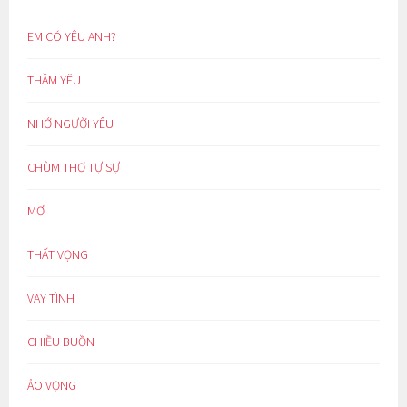
EM CÓ YÊU ANH?
THẦM YÊU
NHỚ NGƯỜI YÊU
CHÙM THƠ TỰ SỰ
MƠ
THẤT VỌNG
VAY TÌNH
CHIỀU BUỒN
ẢO VỌNG