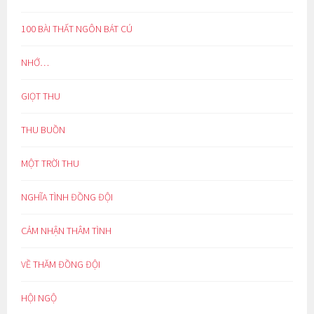
100 BÀI THẤT NGÔN BÁT CÚ
NHỚ…
GIỌT THU
THU BUỒN
MỘT TRỜI THU
NGHĨA TÌNH ĐỒNG ĐỘI
CẢM NHẬN THÂM TÌNH
VỀ THĂM ĐỒNG ĐỘI
HỘI NGỘ