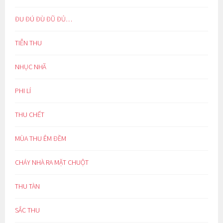
ĐU ĐÚ ĐÙ ĐŨ ĐỦ…
TIỄN THU
NHỤC NHÃ
PHI LÍ
THU CHẾT
MÙA THU ÊM ĐỀM
CHÁY NHÀ RA MẶT CHUỘT
THU TÀN
SẮC THU