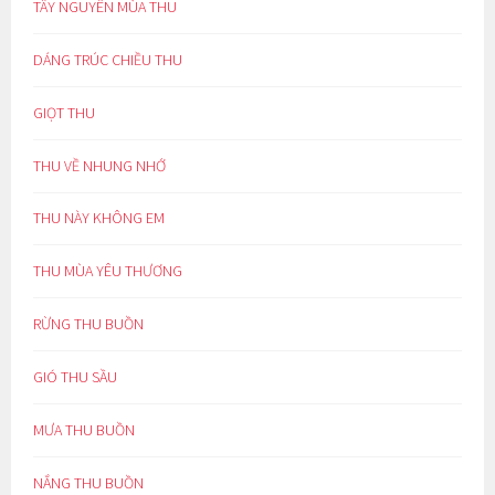
TÂY NGUYÊN MÙA THU
DÁNG TRÚC CHIỀU THU
GIỌT THU
THU VỀ NHUNG NHỚ
THU NÀY KHÔNG EM
THU MÙA YÊU THƯƠNG
RỪNG THU BUỒN
GIÓ THU SẦU
MƯA THU BUỒN
NẮNG THU BUỒN