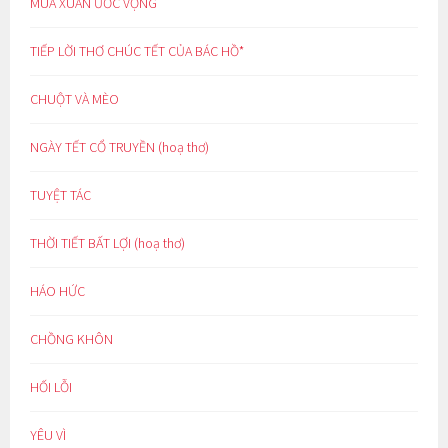
MÙA XUÂN ƯỚC VỌNG
TIẾP LỜI THƠ CHÚC TẾT CỦA BÁC HỒ*
CHUỘT VÀ MÈO
NGÀY TẾT CỔ TRUYỀN (hoạ thơ)
TUYỆT TÁC
THỜI TIẾT BẤT LỢI (hoạ thơ)
HÁO HỨC
CHỒNG KHÔN
HỐI LỖI
YÊU VÌ