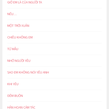
GIỜ EM LÀ CỦA NGƯỜI TA
NẾU…
MỘT TRỜI XUÂN
CHIỀU KHÔNG EM
TỪ MẪU
NHỚ NGƯỜI YÊU
SAO EM KHÔNG NÓI YÊU ANH
KHI YÊU
ĐÊM BUỒN
HÂN HOAN CẢM TÁC