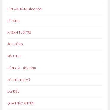
LẺN VÀO RỪNG (hoạ thơ)
LẼ SỐNG
HI SINH TUỔI TRẺ
ẢO TƯỞNG
MÀU THU
CŨNG LÀ…(lẩy Kiều)
SỞ THÍCH BÁ VƠ
LẨY KIỀU
QUAN NÀO AN YÊN