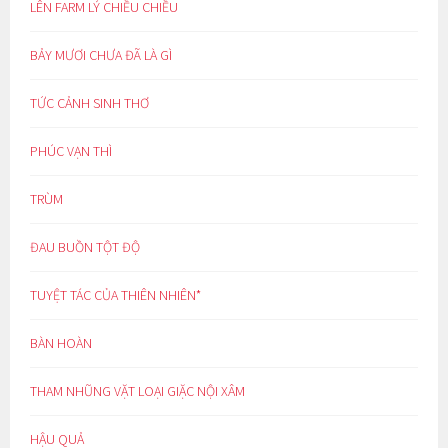
LÊN FARM LÝ CHIỀU CHIỀU
BẢY MƯƠI CHƯA ĐÃ LÀ GÌ
TỨC CẢNH SINH THƠ
PHÚC VẠN THÌ
TRÙM
ĐAU BUỒN TỘT ĐỘ
TUYỆT TÁC CỦA THIÊN NHIÊN*
BÀN HOÀN
THAM NHŨNG VẶT LOẠI GIẶC NỘI XÂM
HẬU QUẢ