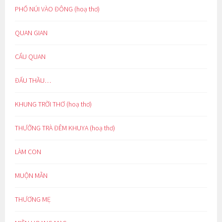
PHỐ NÚI VÀO ĐÔNG (hoạ thơ)
QUAN GIAN
CẨU QUAN
ĐẤU THẦU…
KHUNG TRỜI THƠ (hoạ thơ)
THƯỞNG TRÀ ĐÊM KHUYA (hoạ thơ)
LÀM CON
MUỘN MẰN
THƯƠNG MẸ