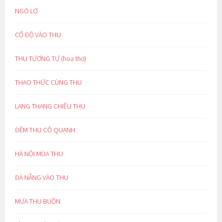
NGÓ LƠ
CỔ ĐỘ VÀO THU
THU TƯƠNG TƯ (hoạ thơ)
THAO THỨC CÙNG THU
LANG THANG CHIỀU THU
ĐÊM THU CÔ QUẠNH
HÀ NỘI MÙA THU
ĐÀ NẴNG VÀO THU
MƯA THU BUỒN