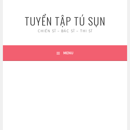
Skip
to
TUYỂN TẬP TÚ SỤN
content
CHIẾN SĨ – BÁC SĨ – THI SĨ
MENU