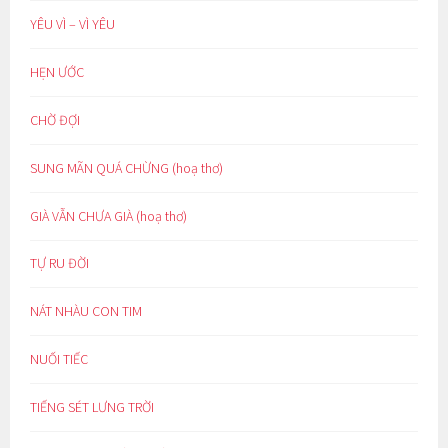
YÊU VÌ – VÌ YÊU
HẸN ƯỚC
CHỜ ĐỢI
SUNG MÃN QUÁ CHỪNG (hoạ thơ)
GIÀ VẪN CHƯA GIÀ (hoạ thơ)
TỰ RU ĐỜI
NÁT NHÀU CON TIM
NUỐI TIẾC
TIẾNG SÉT LƯNG TRỜI