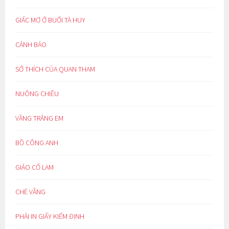
GIẤC MƠ Ở BUỔI TÀ HUY
CẢNH BÁO
SỞ THÍCH CỦA QUAN THAM
NUÔNG CHIỀU
VẦNG TRĂNG EM
BỒ CÔNG ANH
GIẢO CỔ LAM
CHÈ VẰNG
PHẢI IN GIẤY KIỂM ĐỊNH