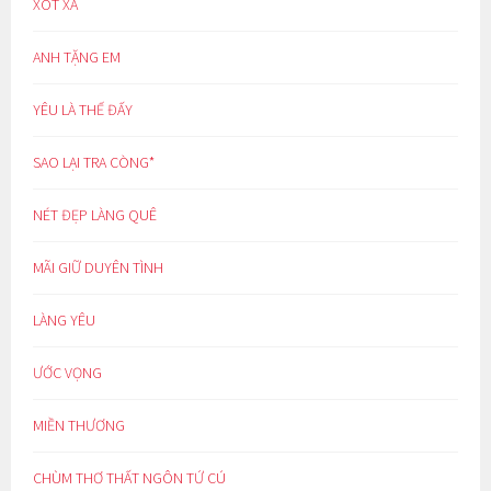
XÓT XA
ANH TẶNG EM
YÊU LÀ THẾ ĐẤY
SAO LẠI TRA CÒNG*
NÉT ĐẸP LÀNG QUÊ
MÃI GIỮ DUYÊN TÌNH
LÀNG YÊU
ƯỚC VỌNG
MIỀN THƯƠNG
CHÙM THƠ THẤT NGÔN TỨ CÚ