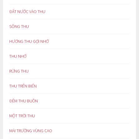
ĐẤT NƯỚC VÀO THU
SÔNG THU
HƯƠNG THU GỢI NHỚ
THU NHỚ
RỪNG THU
THU TRÊN BIỂN
ĐÊM THU BUỒN
MỘT TRỜI THU
MÁI TRƯỜNG VÙNG CAO