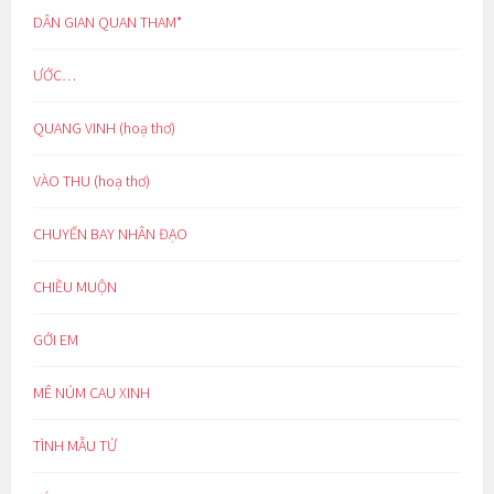
DÂN GIAN QUAN THAM*
ƯỚC…
QUANG VINH (hoạ thơ)
VÀO THU (hoạ thơ)
CHUYẾN BAY NHÂN ĐẠO
CHIỀU MUỘN
GỞI EM
MÊ NÚM CAU XINH
TÌNH MẪU TỬ