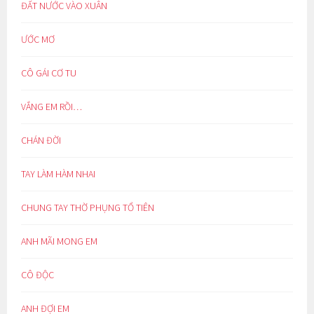
ĐẤT NƯỚC VÀO XUÂN
ƯỚC MƠ
CÔ GÁI CƠ TU
VẮNG EM RỒI…
CHÁN ĐỜI
TAY LÀM HÀM NHAI
CHUNG TAY THỜ PHỤNG TỔ TIÊN
ANH MÃI MONG EM
CÔ ĐỘC
ANH ĐỢI EM