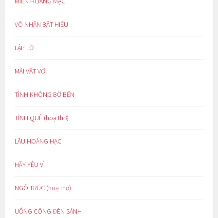
MIỀN HOANG MẠC
VÔ NHÂN BẤT HIẾU
LẬP LỜ
MÃI VẬT VỜ
TÌNH KHÔNG BỜ BẾN
TÌNH QUÊ (hoạ thơ)
LẦU HOÀNG HẠC
HÃY YÊU VÌ
NGÕ TRÚC (hoạ thơ)
UỔNG CÔNG ĐÈN SÁNH