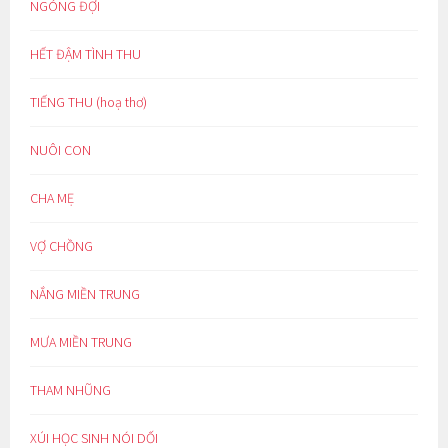
NGÓNG ĐỢI
HẾT ĐẬM TÌNH THU
TIẾNG THU (hoạ thơ)
NUÔI CON
CHA MẸ
VỢ CHỒNG
NẮNG MIỀN TRUNG
MƯA MIỀN TRUNG
THAM NHŨNG
XÚI HỌC SINH NÓI DỐI