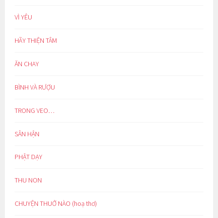
VÌ YÊU
HÃY THIỆN TÂM
ĂN CHAY
BÌNH VÀ RƯỢU
TRONG VEO…
SÂN HẬN
PHẬT DẠY
THU NON
CHUYỆN THUỞ NÀO (hoạ thơ)