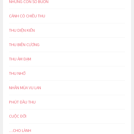
NHỮNG CON SỐ BUỒN
CÁNH CÒ CHIỀU THU
THU DIỆN KIẾN
THU BIÊN CƯƠNG
THU ẢM ĐẠM
THU NHỚ
NHÂN MÙA VU LAN
PHÚT ĐẦU THU
CUỘC ĐỜI
…CHO LÀNH