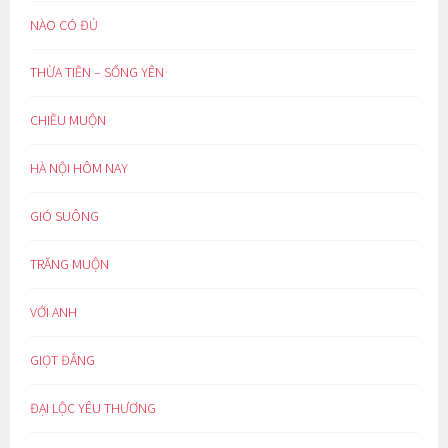
NÀO CÓ ĐỦ
THỪA TIỀN – SỐNG YÊN
CHIỀU MUỘN
HÀ NỘI HÔM NAY
GIÓ SUÔNG
TRĂNG MUỘN
VỚI ANH
GIỌT ĐẮNG
ĐẠI LỘC YÊU THƯƠNG