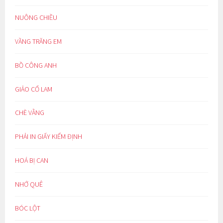
NUÔNG CHIỀU
VẦNG TRĂNG EM
BỒ CÔNG ANH
GIẢO CỔ LAM
CHÈ VẰNG
PHẢI IN GIẤY KIỂM ĐỊNH
HOÁ BỊ CAN
NHỚ QUÊ
BÓC LỘT