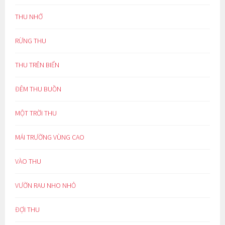
THU NHỚ
RỪNG THU
THU TRÊN BIỂN
ĐÊM THU BUỒN
MỘT TRỜI THU
MÁI TRƯỜNG VÙNG CAO
VÀO THU
VƯỜN RAU NHO NHỎ
ĐỢI THU