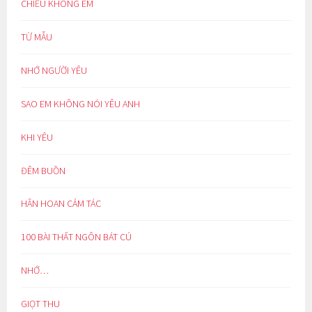
CHIỀU KHÔNG EM
TỪ MẪU
NHỚ NGƯỜI YÊU
SAO EM KHÔNG NÓI YÊU ANH
KHI YÊU
ĐÊM BUỒN
HÂN HOAN CẢM TÁC
100 BÀI THẤT NGÔN BÁT CÚ
NHỚ…
GIỌT THU