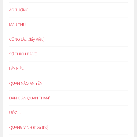
ẢO TƯỞNG
MÀU THU
CŨNG LÀ…(lẩy Kiều)
SỞ THÍCH BÁ VƠ
LẨY KIỀU
QUAN NÀO AN YÊN
DÂN GIAN QUAN THAM*
ƯỚC…
QUANG VINH (hoạ thơ)