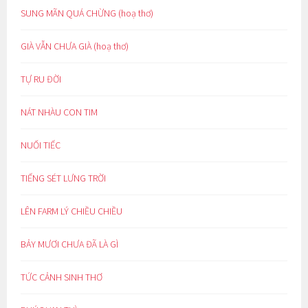
SUNG MÃN QUÁ CHỪNG (hoạ thơ)
GIÀ VẪN CHƯA GIÀ (hoạ thơ)
TỰ RU ĐỜI
NÁT NHÀU CON TIM
NUỐI TIẾC
TIẾNG SÉT LƯNG TRỜI
LÊN FARM LÝ CHIỀU CHIỀU
BẢY MƯƠI CHƯA ĐÃ LÀ GÌ
TỨC CẢNH SINH THƠ