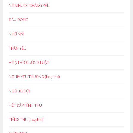
NON NƯỚC CHẲNG YÊN
ĐẦU ĐÔNG
NHỚ MÃI
THẦM YÊU
HOẠ THƠ ĐƯỜNG LUẬT
NGHĨA YÊU THƯƠNG (hoạ thơ)
NGÓNG ĐỢI
HẾT ĐẬM TÌNH THU
TIẾNG THU (hoạ thơ)