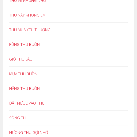
THU VỀ NHUNG NHỚ
THU NÀY KHÔNG EM
THU MÙA YÊU THƯƠNG
RỪNG THU BUỒN
GIÓ THU SẦU
MƯA THU BUỒN
NẮNG THU BUỒN
ĐẤT NƯỚC VÀO THU
SÔNG THU
HƯƠNG THU GỢI NHỚ