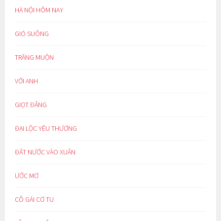
HÀ NỘI HÔM NAY
GIÓ SUÔNG
TRĂNG MUỘN
VỚI ANH
GIỌT ĐẮNG
ĐẠI LỘC YÊU THƯƠNG
ĐẤT NƯỚC VÀO XUÂN
ƯỚC MƠ
CÔ GÁI CƠ TU