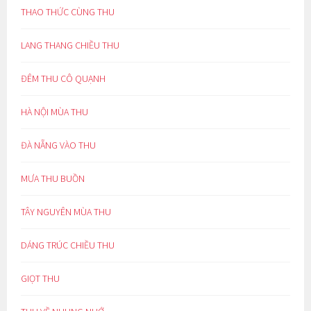
THAO THỨC CÙNG THU
LANG THANG CHIỀU THU
ĐÊM THU CÔ QUẠNH
HÀ NỘI MÙA THU
ĐÀ NẴNG VÀO THU
MƯA THU BUỒN
TÂY NGUYÊN MÙA THU
DÁNG TRÚC CHIỀU THU
GIỌT THU