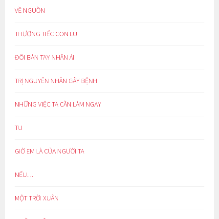
VỀ NGUỒN
THƯƠNG TIẾC CON LU
ĐÔI BÀN TAY NHÂN ÁI
TRỊ NGUYÊN NHÂN GÂY BỆNH
NHỮNG VIỆC TA CẦN LÀM NGAY
TU
GIỜ EM LÀ CỦA NGƯỜI TA
NẾU…
MỘT TRỜI XUÂN