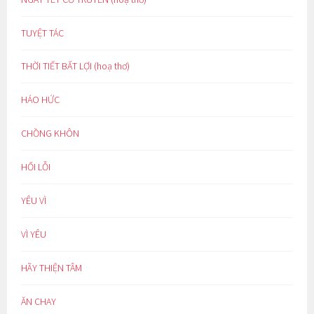
TUYỆT TÁC
THỜI TIẾT BẤT LỢI (hoạ thơ)
HÁO HỨC
CHỒNG KHÔN
HỐI LỖI
YÊU VÌ
VÌ YÊU
HÃY THIỆN TÂM
ĂN CHAY