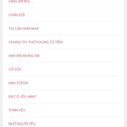
VẮNG EM RỒI…
CHÁN ĐỜI
TAY LÀM HÀM NHAI
CHUNG TAY THỜ PHỤNG TỔ TIÊN
ANH MÃI MONG EM
CÔ ĐỘC
ANH ĐỢI EM
EM CÓ YÊU ANH?
THẦM YÊU
NHỚ NGƯỜI YÊU