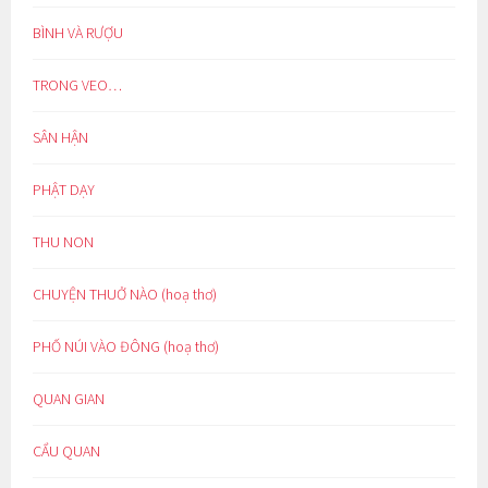
BÌNH VÀ RƯỢU
TRONG VEO…
SÂN HẬN
PHẬT DẠY
THU NON
CHUYỆN THUỞ NÀO (hoạ thơ)
PHỐ NÚI VÀO ĐÔNG (hoạ thơ)
QUAN GIAN
CẨU QUAN