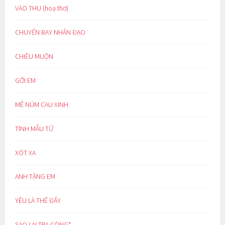
VÀO THU (hoạ thơ)
CHUYẾN BAY NHÂN ĐẠO
CHIỀU MUỘN
GỞI EM
MÊ NÚM CAU XINH
TÌNH MẪU TỬ
XÓT XA
ANH TẶNG EM
YÊU LÀ THẾ ĐẤY
SAO LẠI TRA CÒNG*