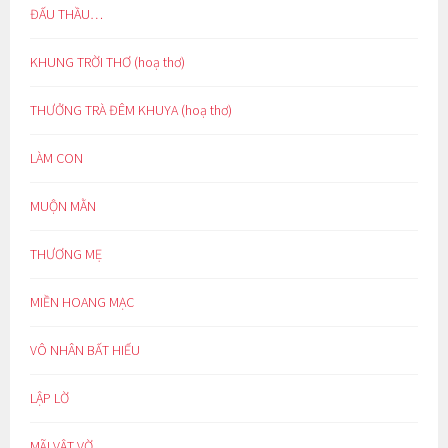
ĐẤU THẦU…
KHUNG TRỜI THƠ (hoạ thơ)
THƯỞNG TRÀ ĐÊM KHUYA (hoạ thơ)
LÀM CON
MUỘN MẰN
THƯƠNG MẸ
MIỀN HOANG MẠC
VÔ NHÂN BẤT HIẾU
LẬP LỜ
MÃI VẬT VỜ