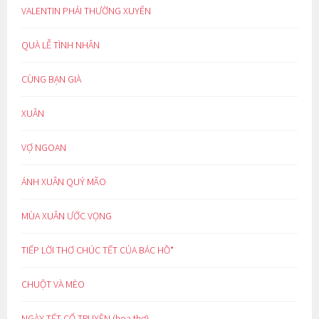
VALENTIN PHẢI THƯỜNG XUYÊN
QUÀ LỄ TÌNH NHÂN
CÙNG BẠN GIÀ
XUÂN
VỢ NGOAN
ÁNH XUÂN QUÝ MÃO
MÙA XUÂN ƯỚC VỌNG
TIẾP LỜI THƠ CHÚC TẾT CỦA BÁC HỒ*
CHUỘT VÀ MÈO
NGÀY TẾT CỔ TRUYỀN (hoạ thơ)