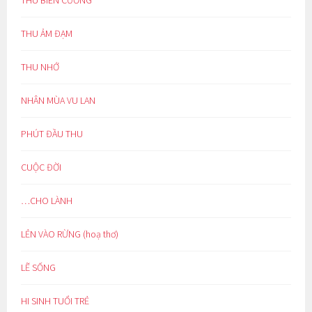
THU BIÊN CƯƠNG
THU ẢM ĐẠM
THU NHỚ
NHÂN MÙA VU LAN
PHÚT ĐẦU THU
CUỘC ĐỜI
…CHO LÀNH
LẺN VÀO RỪNG (hoạ thơ)
LẼ SỐNG
HI SINH TUỔI TRẺ