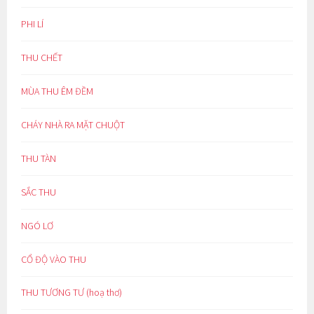
PHI LÍ
THU CHẾT
MÙA THU ÊM ĐỀM
CHÁY NHÀ RA MẶT CHUỘT
THU TÀN
SẮC THU
NGÓ LƠ
CỔ ĐỘ VÀO THU
THU TƯƠNG TƯ (hoạ thơ)