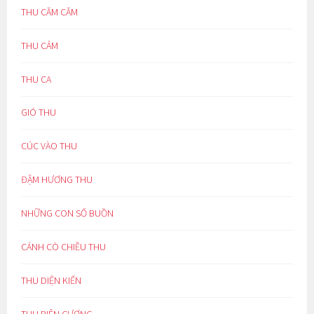
THU CĂM CĂM
THU CẢM
THU CA
GIÓ THU
CÚC VÀO THU
ĐẬM HƯƠNG THU
NHỮNG CON SỐ BUỒN
CÁNH CÒ CHIỀU THU
THU DIỆN KIẾN