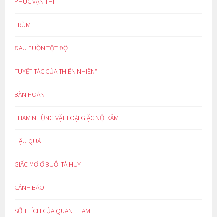
PHÚC VẠN THÌ
TRÙM
ĐAU BUỒN TỘT ĐỘ
TUYỆT TÁC CỦA THIÊN NHIÊN*
BÀN HOÀN
THAM NHŨNG VẶT LOẠI GIẶC NỘI XÂM
HẬU QUẢ
GIẤC MƠ Ở BUỔI TÀ HUY
CẢNH BÁO
SỞ THÍCH CỦA QUAN THAM