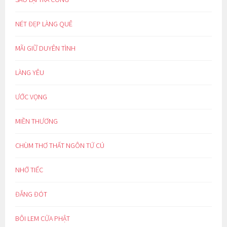
NÉT ĐẸP LÀNG QUÊ
MÃI GIỮ DUYÊN TÌNH
LÀNG YÊU
ƯỚC VỌNG
MIỀN THƯƠNG
CHÙM THƠ THẤT NGÔN TỨ CÚ
NHỚ TIẾC
ĐẮNG ĐÓT
BÔI LEM CỬA PHẬT