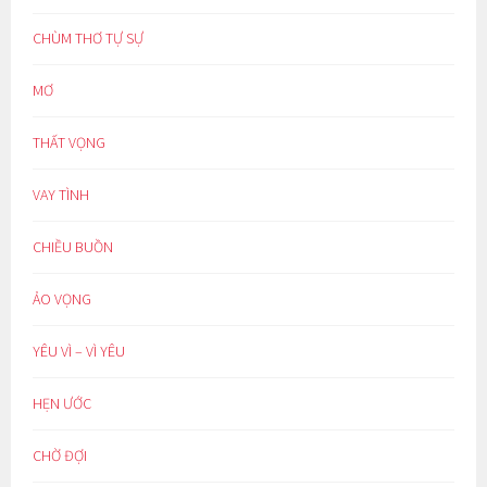
CHÙM THƠ TỰ SỰ
MƠ
THẤT VỌNG
VAY TÌNH
CHIỀU BUỒN
ẢO VỌNG
YÊU VÌ – VÌ YÊU
HẸN ƯỚC
CHỜ ĐỢI