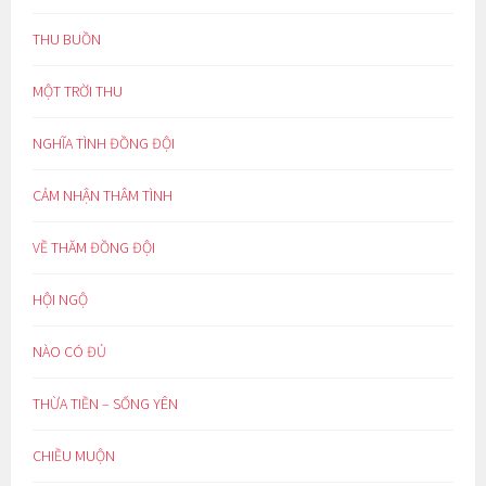
THU BUỒN
MỘT TRỜI THU
NGHĨA TÌNH ĐỒNG ĐỘI
CẢM NHẬN THÂM TÌNH
VỀ THĂM ĐỒNG ĐỘI
HỘI NGỘ
NÀO CÓ ĐỦ
THỪA TIỀN – SỐNG YÊN
CHIỀU MUỘN