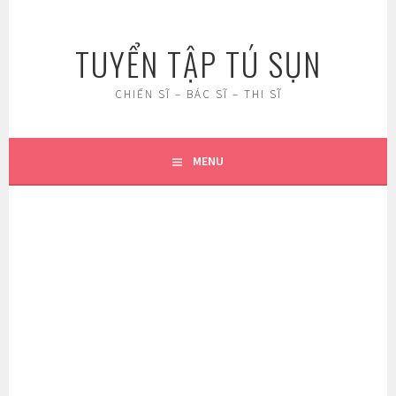
Skip
to
TUYỂN TẬP TÚ SỤN
content
CHIẾN SĨ – BÁC SĨ – THI SĨ
MENU