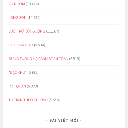
VŨ NHÔM
(18.412)
LÒNG SON
(14.492)
LƯỚI TRỜI LỒNG LỘNG
(11.167)
CHỊCH XÃ GIAO
(8.534)
ĐỪNG TƯỞNG HẠ CÁNH SẼ AN TOÀN
(6.519)
“ĐẶC KHU”
(6.382)
RỚT QUẦN
(5.828)
TỪ TRẦN THEO CHỈ ĐẠO
(5.656)
BÀI VIẾT MỚI