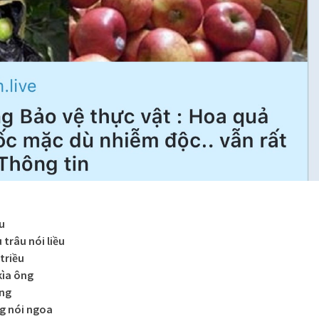
u
trâu nói liều
triều
kìa ông
ông
ng nói ngoa