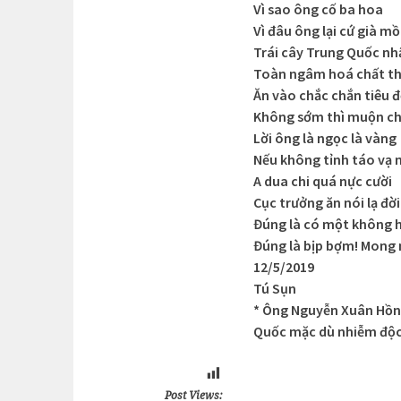
Vì sao ông cố ba hoa
Vì đâu ông lại cứ già m
Trái cây Trung Quốc nh
Toàn ngâm hoá chất thấ
Ăn vào chắc chắn tiêu đ
Không sớm thì muộn chầ
Lời ông là ngọc là vàng
Nếu không tỉnh táo vạ
A dua chi quá nực cười
Cục trưởng ăn nói lạ đời 
Đúng là có một không h
Đúng là bịp bợm! Mong 
12/5/2019
Tú Sụn
* Ông Nguyễn Xuân Hồn
Quốc mặc dù nhiễm độc..
Post Views: