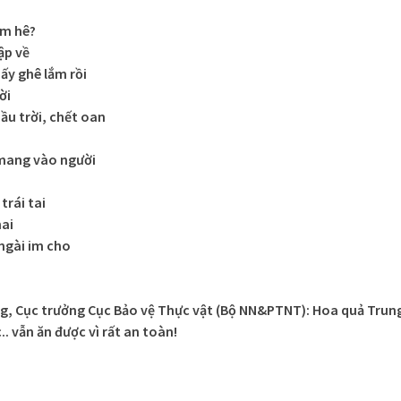
ồm hê?
ập về
y ghê lắm rồi
ời
u trời, chết oan
 mang vào người
trái tai
ai
ngài im cho
g, Cục trưởng Cục Bảo vệ Thực vật (Bộ NN&PTNT): Hoa quả Trun
 vẫn ăn được vì rất an toàn!