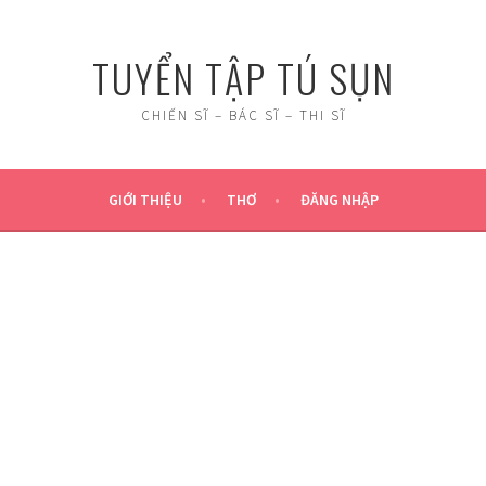
TUYỂN TẬP TÚ SỤN
CHIẾN SĨ – BÁC SĨ – THI SĨ
GIỚI THIỆU
THƠ
ĐĂNG NHẬP