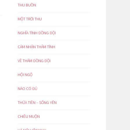
THU BUỒN
MỘT TRỜI THU
NGHĨA TÌNH ĐỒNG ĐỘI
CẢM NHẬN THÂM TÌNH
VỀ THĂM ĐỒNG ĐỘI
HỘI NGỘ
NÀO CÓ ĐỦ
THỪA TIỀN – SỐNG YÊN
CHIỀU MUỘN