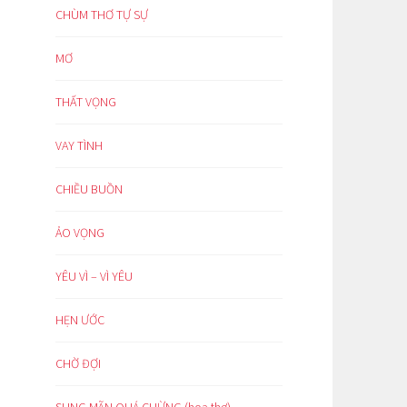
CHÙM THƠ TỰ SỰ
MƠ
THẤT VỌNG
VAY TÌNH
CHIỀU BUỒN
ẢO VỌNG
YÊU VÌ – VÌ YÊU
HẸN ƯỚC
CHỜ ĐỢI
SUNG MÃN QUÁ CHỪNG (hoạ thơ)