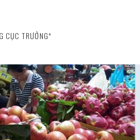
NG CỤC TRƯỞNG*