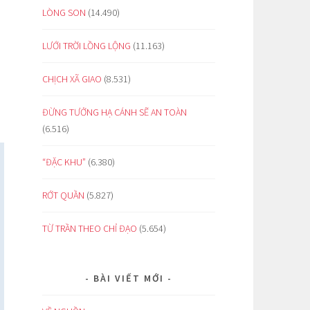
LÒNG SON
(14.490)
LƯỚI TRỜI LỒNG LỘNG
(11.163)
CHỊCH XÃ GIAO
(8.531)
ĐỪNG TƯỞNG HẠ CÁNH SẼ AN TOÀN
(6.516)
“ĐẶC KHU”
(6.380)
RỚT QUẦN
(5.827)
TỪ TRẦN THEO CHỈ ĐẠO
(5.654)
BÀI VIẾT MỚI