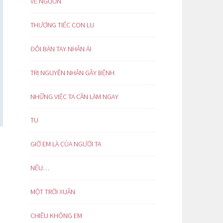
VỀ NGUỒN
THƯƠNG TIẾC CON LU
ĐÔI BÀN TAY NHÂN ÁI
TRỊ NGUYÊN NHÂN GÂY BỆNH
NHỮNG VIỆC TA CẦN LÀM NGAY
TU
GIỜ EM LÀ CỦA NGƯỜI TA
NẾU…
MỘT TRỜI XUÂN
CHIỀU KHÔNG EM