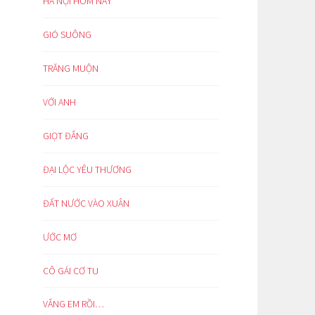
HÀ NỘI HÔM NAY
GIÓ SUÔNG
TRĂNG MUỘN
VỚI ANH
GIỌT ĐẮNG
ĐẠI LỘC YÊU THƯƠNG
ĐẤT NƯỚC VÀO XUÂN
ƯỚC MƠ
CÔ GÁI CƠ TU
VẮNG EM RỒI…