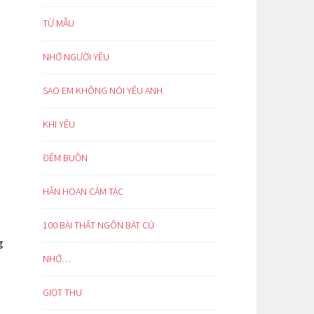
TỪ MẪU
NHỚ NGƯỜI YÊU
SAO EM KHÔNG NÓI YÊU ANH
KHI YÊU
ĐÊM BUỒN
HÂN HOAN CẢM TÁC
100 BÀI THẤT NGÔN BÁT CÚ
g
NHỚ…
GIỌT THU