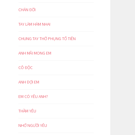
CHÁN ĐỜI
TAY LÀM HÀM NHAI
CHUNG TAY THỜ PHỤNG TỔ TIÊN
ANH MÃI MONG EM
CÔ ĐỘC
ANH ĐỢI EM
EM CÓ YÊU ANH?
THẦM YÊU
NHỚ NGƯỜI YÊU