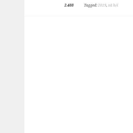
2.488
Tagged:
2019
,
xã hội