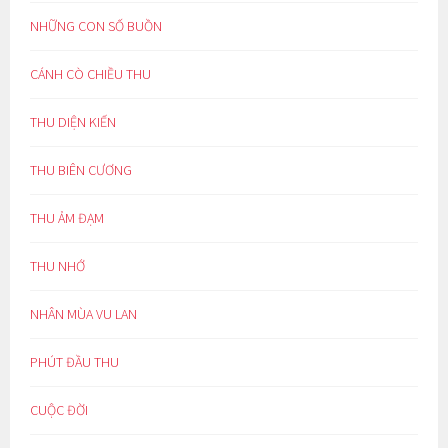
NHỮNG CON SỐ BUỒN
CÁNH CÒ CHIỀU THU
THU DIỆN KIẾN
THU BIÊN CƯƠNG
THU ẢM ĐẠM
THU NHỚ
NHÂN MÙA VU LAN
PHÚT ĐẦU THU
CUỘC ĐỜI