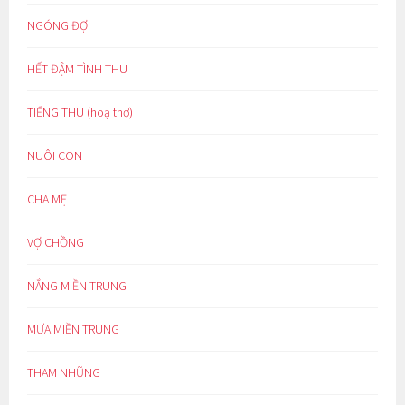
NGÓNG ĐỢI
HẾT ĐẬM TÌNH THU
TIẾNG THU (hoạ thơ)
NUÔI CON
CHA MẸ
VỢ CHỒNG
NẮNG MIỀN TRUNG
MƯA MIỀN TRUNG
THAM NHŨNG