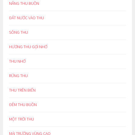
NẮNG THU BUỒN
ĐẤT NƯỚC VÀO THU
SÔNG THU
HƯƠNG THU GỢI NHỚ
THU NHỚ
RỪNG THU
THU TRÊN BIỂN
ĐÊM THU BUỒN
MỘT TRỜI THU
MÁI TRƯỜNG VÙNG CAO