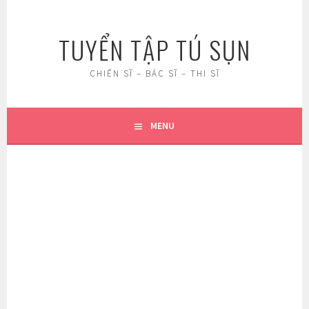
Skip
to
TUYỂN TẬP TÚ SỤN
content
CHIẾN SĨ – BÁC SĨ – THI SĨ
MENU