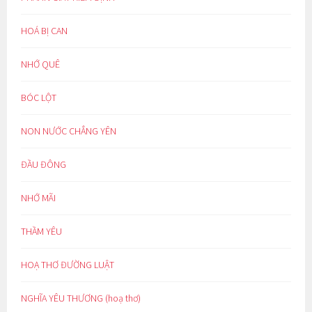
HOÁ BỊ CAN
NHỚ QUÊ
BÓC LỘT
NON NƯỚC CHẲNG YÊN
ĐẦU ĐÔNG
NHỚ MÃI
THẦM YÊU
HOẠ THƠ ĐƯỜNG LUẬT
NGHĨA YÊU THƯƠNG (hoạ thơ)