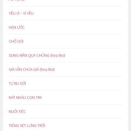
YÊU VÌ – VÌ YÊU
HẸN ƯỚC
CHỜ ĐỢI
SUNG MÃN QUÁ CHỪNG (hoạ thơ)
GIÀ VẪN CHƯA GIÀ (hoạ thơ)
TỰ RU ĐỜI
NÁT NHÀU CON TIM
NUỐI TIẾC
TIẾNG SÉT LƯNG TRỜI