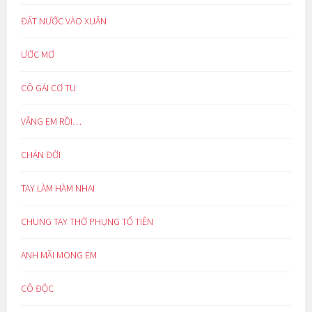
ĐẤT NƯỚC VÀO XUÂN
ƯỚC MƠ
CÔ GÁI CƠ TU
VẮNG EM RỒI…
CHÁN ĐỜI
TAY LÀM HÀM NHAI
CHUNG TAY THỜ PHỤNG TỔ TIÊN
ANH MÃI MONG EM
CÔ ĐỘC