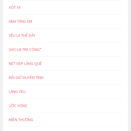
XÓT XA
ANH TẶNG EM
YÊU LÀ THẾ ĐẤY
SAO LẠI TRA CÒNG*
NÉT ĐẸP LÀNG QUÊ
MÃI GIỮ DUYÊN TÌNH
LÀNG YÊU
ƯỚC VỌNG
MIỀN THƯƠNG