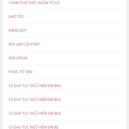
CHÙM THƠ THẤT NGÔN TỨ CÚ
NHỚ TIẾC
ĐẮNG ĐÓT
BÔI LEM CỬA PHẬT
NÓI VỚI EM
PHÚC TỔ TIÊN
CA DAO TỤC NGỮ HIỆN ĐẠI (tt4)
CA DAO TỤC NGỮ HIỆN ĐẠI (tt3)
CA DAO TỤC NGỮ HIỆN ĐẠI (tt2)
CA DAO TỤC NGỮ HIỆN ĐẠI (tt)