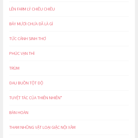
LÊN FARM LÝ CHIỀU CHIỀU
BẢY MƯƠI CHƯA ĐÃ LÀ GÌ
TỨC CẢNH SINH THƠ
PHÚC VẠN THÌ
TRÙM
ĐAU BUỒN TỘT ĐỘ
TUYỆT TÁC CỦA THIÊN NHIÊN*
BÀN HOÀN
THAM NHŨNG VẶT LOẠI GIẶC NỘI XÂM