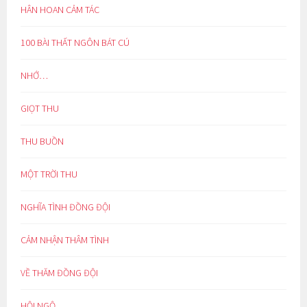
HÂN HOAN CẢM TÁC
100 BÀI THẤT NGÔN BÁT CÚ
NHỚ…
GIỌT THU
THU BUỒN
MỘT TRỜI THU
NGHĨA TÌNH ĐỒNG ĐỘI
CẢM NHẬN THÂM TÌNH
VỀ THĂM ĐỒNG ĐỘI
HỘI NGỘ