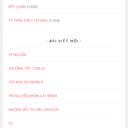
RỚT QUẦN
(5.828)
TỪ TRẦN THEO CHỈ ĐẠO
(5.656)
BÀI VIẾT MỚI
VỀ NGUỒN
THƯƠNG TIẾC CON LU
ĐÔI BÀN TAY NHÂN ÁI
TRỊ NGUYÊN NHÂN GÂY BỆNH
NHỮNG VIỆC TA CẦN LÀM NGAY
TU