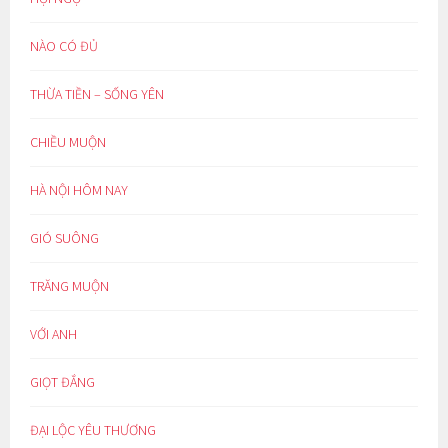
NÀO CÓ ĐỦ
THỪA TIỀN – SỐNG YÊN
CHIỀU MUỘN
HÀ NỘI HÔM NAY
GIÓ SUÔNG
TRĂNG MUỘN
VỚI ANH
GIỌT ĐẮNG
ĐẠI LỘC YÊU THƯƠNG