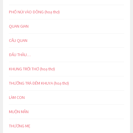
PHỐ NÚI VÀO ĐÔNG (hoạ thơ)
QUAN GIAN
CẨU QUAN
ĐẤU THẦU…
KHUNG TRỜI THƠ (hoạ thơ)
THƯỞNG TRÀ ĐÊM KHUYA (hoạ thơ)
LÀM CON
MUỘN MẰN
THƯƠNG MẸ