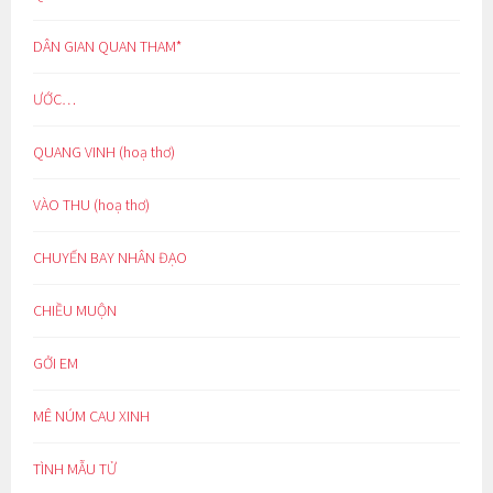
DÂN GIAN QUAN THAM*
ƯỚC…
QUANG VINH (hoạ thơ)
VÀO THU (hoạ thơ)
CHUYẾN BAY NHÂN ĐẠO
CHIỀU MUỘN
GỞI EM
MÊ NÚM CAU XINH
TÌNH MẪU TỬ