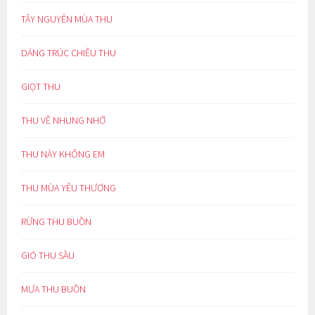
TÂY NGUYÊN MÙA THU
DÁNG TRÚC CHIỀU THU
GIỌT THU
THU VỀ NHUNG NHỚ
THU NÀY KHÔNG EM
THU MÙA YÊU THƯƠNG
RỪNG THU BUỒN
GIÓ THU SẦU
MƯA THU BUỒN