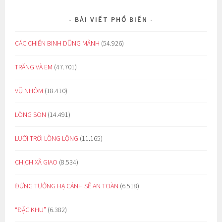
BÀI VIẾT PHỔ BIẾN
CÁC CHIẾN BINH DŨNG MÃNH
(54.926)
TRĂNG VÀ EM
(47.701)
VŨ NHÔM
(18.410)
LÒNG SON
(14.491)
LƯỚI TRỜI LỒNG LỘNG
(11.165)
CHỊCH XÃ GIAO
(8.534)
ĐỪNG TƯỞNG HẠ CÁNH SẼ AN TOÀN
(6.518)
“ĐẶC KHU”
(6.382)