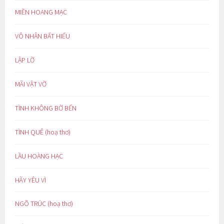
MIỀN HOANG MẠC
VÔ NHÂN BẤT HIẾU
LẬP LỜ
MÃI VẬT VỜ
TÌNH KHÔNG BỜ BẾN
TÌNH QUÊ (hoạ thơ)
LẦU HOÀNG HẠC
HÃY YÊU VÌ
NGÕ TRÚC (hoạ thơ)