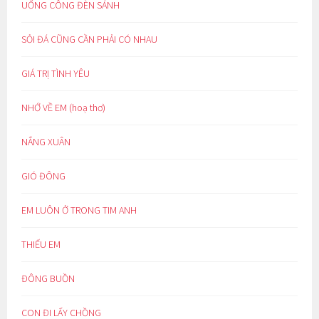
UỔNG CÔNG ĐÈN SÁNH
SỎI ĐÁ CŨNG CẦN PHẢI CÓ NHAU
GIÁ TRỊ TÌNH YÊU
NHỚ VỀ EM (hoạ thơ)
NẮNG XUÂN
GIÓ ĐÔNG
EM LUÔN Ở TRONG TIM ANH
THIẾU EM
ĐÔNG BUỒN
CON ĐI LẤY CHỒNG