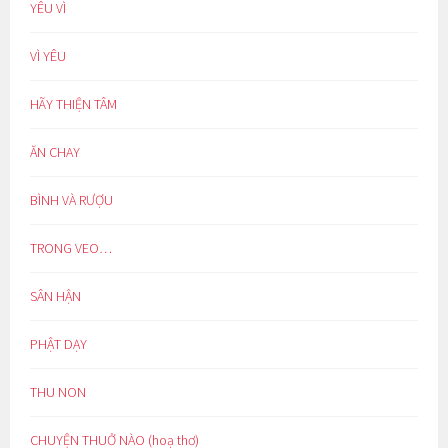
YÊU VÌ
VÌ YÊU
HÃY THIỆN TÂM
ĂN CHAY
BÌNH VÀ RƯỢU
TRONG VEO…
SÂN HẬN
PHẬT DẠY
THU NON
CHUYỆN THUỞ NÀO (hoạ thơ)