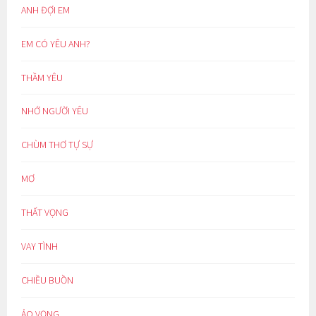
ANH ĐỢI EM
EM CÓ YÊU ANH?
THẦM YÊU
NHỚ NGƯỜI YÊU
CHÙM THƠ TỰ SỰ
MƠ
THẤT VỌNG
VAY TÌNH
CHIỀU BUỒN
ẢO VỌNG