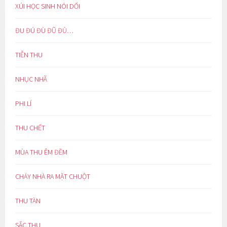
XÚI HỌC SINH NÓI DỐI
ĐU ĐÚ ĐÙ ĐŨ ĐỦ…
TIỄN THU
NHỤC NHÃ
PHI LÍ
THU CHẾT
MÙA THU ÊM ĐỀM
CHÁY NHÀ RA MẶT CHUỘT
THU TÀN
SẮC THU