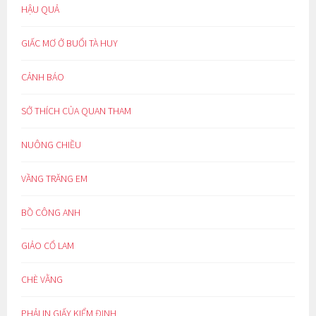
HẬU QUẢ
GIẤC MƠ Ở BUỔI TÀ HUY
CẢNH BÁO
SỞ THÍCH CỦA QUAN THAM
NUÔNG CHIỀU
VẦNG TRĂNG EM
BỒ CÔNG ANH
GIẢO CỔ LAM
CHÈ VẰNG
PHẢI IN GIẤY KIỂM ĐỊNH