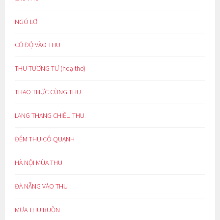
NGÓ LƠ
CỔ ĐỘ VÀO THU
THU TƯƠNG TƯ (hoạ thơ)
THAO THỨC CÙNG THU
LANG THANG CHIỀU THU
ĐÊM THU CÔ QUẠNH
HÀ NỘI MÙA THU
ĐÀ NẴNG VÀO THU
MƯA THU BUỒN