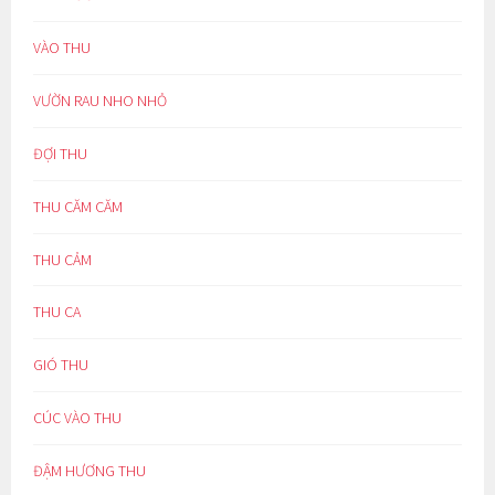
VÀO THU
VƯỜN RAU NHO NHỎ
ĐỢI THU
THU CĂM CĂM
THU CẢM
THU CA
GIÓ THU
CÚC VÀO THU
ĐẬM HƯƠNG THU