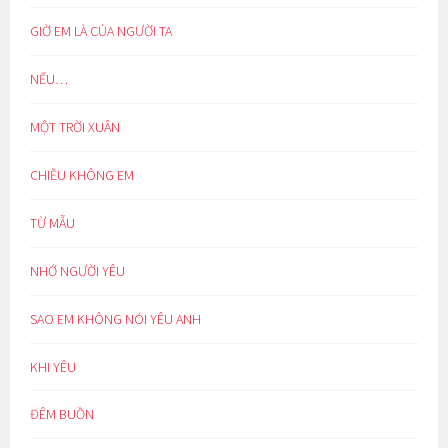
GIỜ EM LÀ CỦA NGƯỜI TA
NẾU…
MỘT TRỜI XUÂN
CHIỀU KHÔNG EM
TỪ MẪU
NHỚ NGƯỜI YÊU
SAO EM KHÔNG NÓI YÊU ANH
KHI YÊU
ĐÊM BUỒN