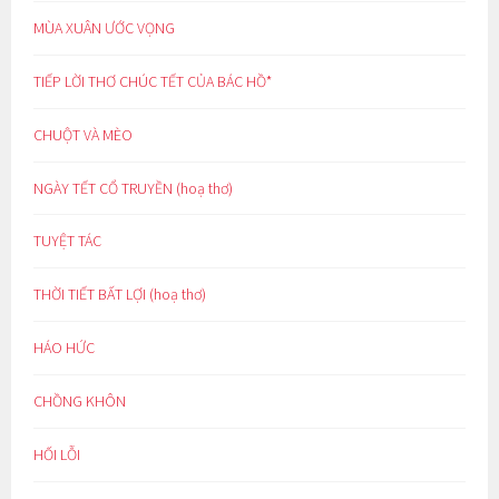
MÙA XUÂN ƯỚC VỌNG
TIẾP LỜI THƠ CHÚC TẾT CỦA BÁC HỒ*
CHUỘT VÀ MÈO
NGÀY TẾT CỔ TRUYỀN (hoạ thơ)
TUYỆT TÁC
THỜI TIẾT BẤT LỢI (hoạ thơ)
HÁO HỨC
CHỒNG KHÔN
HỐI LỖI