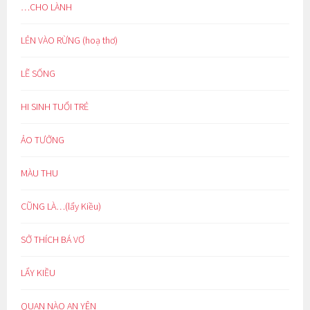
…CHO LÀNH
LẺN VÀO RỪNG (hoạ thơ)
LẼ SỐNG
HI SINH TUỔI TRẺ
ẢO TƯỞNG
MÀU THU
CŨNG LÀ…(lẩy Kiều)
SỞ THÍCH BÁ VƠ
LẨY KIỀU
QUAN NÀO AN YÊN