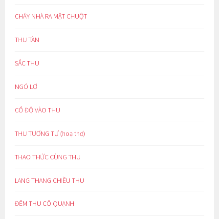
CHÁY NHÀ RA MẶT CHUỘT
THU TÀN
SẮC THU
NGÓ LƠ
CỔ ĐỘ VÀO THU
THU TƯƠNG TƯ (hoạ thơ)
THAO THỨC CÙNG THU
LANG THANG CHIỀU THU
ĐÊM THU CÔ QUẠNH