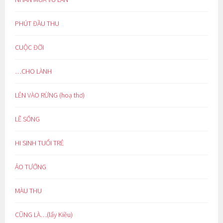
PHÚT ĐẦU THU
CUỘC ĐỜI
…CHO LÀNH
LẺN VÀO RỪNG (hoạ thơ)
LẼ SỐNG
HI SINH TUỔI TRẺ
ẢO TƯỞNG
MÀU THU
CŨNG LÀ…(lẩy Kiều)