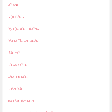
VỚI ANH
GIỌT ĐẮNG
ĐẠI LỘC YÊU THƯƠNG
ĐẤT NƯỚC VÀO XUÂN
ƯỚC MƠ
CÔ GÁI CƠ TU
VẮNG EM RỒI…
CHÁN ĐỜI
TAY LÀM HÀM NHAI