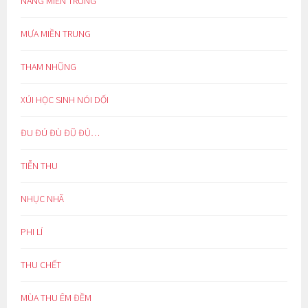
NẮNG MIỀN TRUNG
MƯA MIỀN TRUNG
THAM NHŨNG
XÚI HỌC SINH NÓI DỐI
ĐU ĐÚ ĐÙ ĐŨ ĐỦ…
TIỄN THU
NHỤC NHÃ
PHI LÍ
THU CHẾT
MÙA THU ÊM ĐỀM