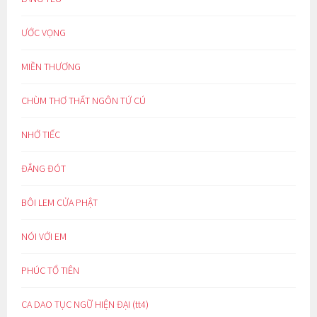
ƯỚC VỌNG
MIỀN THƯƠNG
CHÙM THƠ THẤT NGÔN TỨ CÚ
NHỚ TIẾC
ĐẮNG ĐÓT
BÔI LEM CỬA PHẬT
NÓI VỚI EM
PHÚC TỔ TIÊN
CA DAO TỤC NGỮ HIỆN ĐẠI (tt4)