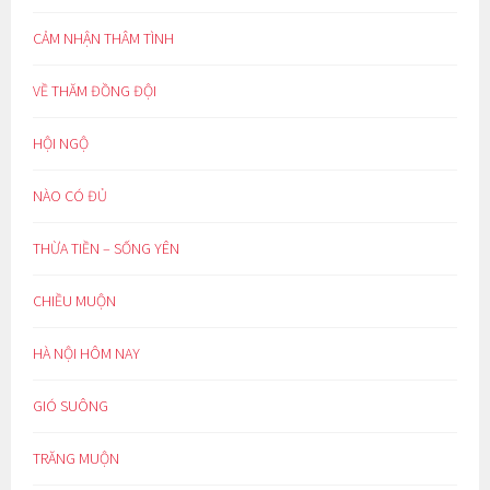
CẢM NHẬN THÂM TÌNH
VỀ THĂM ĐỒNG ĐỘI
HỘI NGỘ
NÀO CÓ ĐỦ
THỪA TIỀN – SỐNG YÊN
CHIỀU MUỘN
HÀ NỘI HÔM NAY
GIÓ SUÔNG
TRĂNG MUỘN