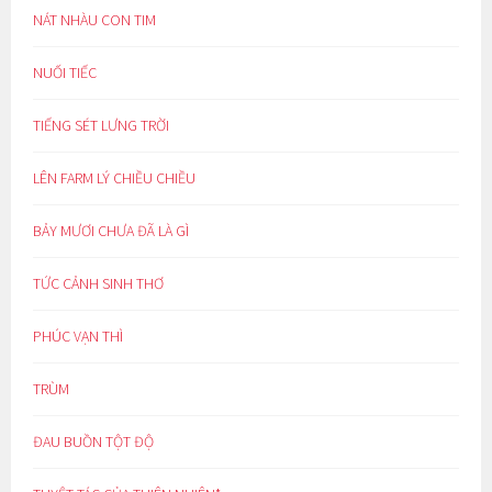
NÁT NHÀU CON TIM
NUỐI TIẾC
TIẾNG SÉT LƯNG TRỜI
LÊN FARM LÝ CHIỀU CHIỀU
BẢY MƯƠI CHƯA ĐÃ LÀ GÌ
TỨC CẢNH SINH THƠ
PHÚC VẠN THÌ
TRÙM
ĐAU BUỒN TỘT ĐỘ