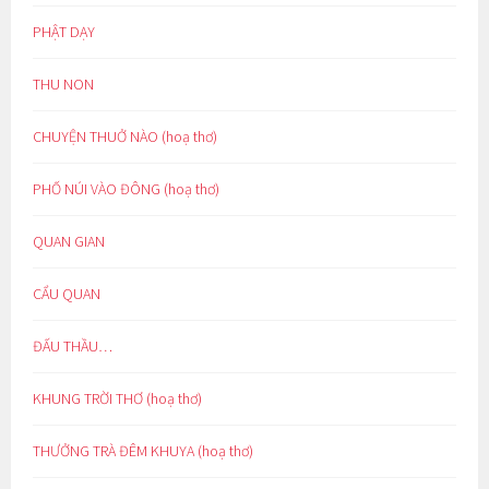
PHẬT DẠY
THU NON
CHUYỆN THUỞ NÀO (hoạ thơ)
PHỐ NÚI VÀO ĐÔNG (hoạ thơ)
QUAN GIAN
CẨU QUAN
ĐẤU THẦU…
KHUNG TRỜI THƠ (hoạ thơ)
THƯỞNG TRÀ ĐÊM KHUYA (hoạ thơ)