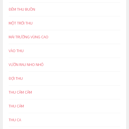
ĐÊM THU BUỒN
MỘT TRỜI THU
MÁI TRƯỜNG VÙNG CAO
VÀO THU
VƯỜN RAU NHO NHỎ
ĐỢI THU
THU CĂM CĂM
THU CẢM
THU CA