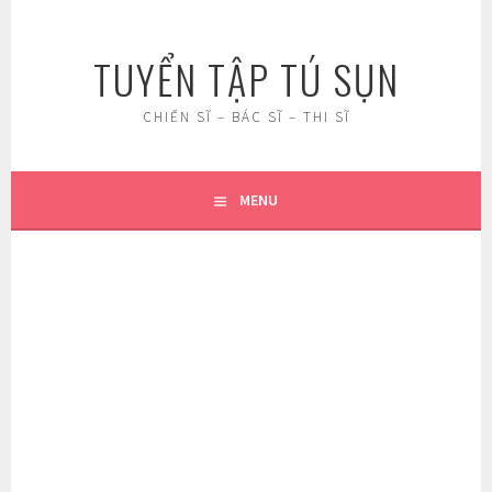
Skip
to
TUYỂN TẬP TÚ SỤN
content
CHIẾN SĨ – BÁC SĨ – THI SĨ
MENU