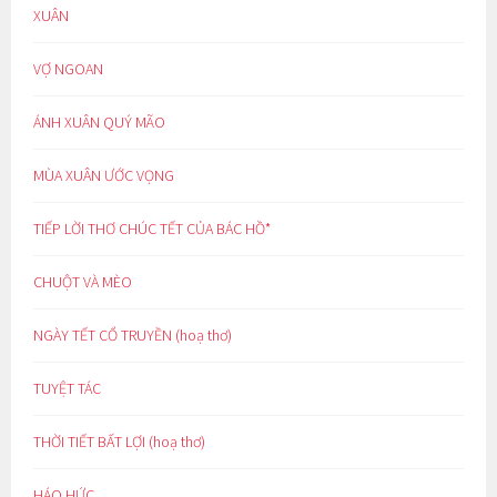
XUÂN
VỢ NGOAN
ÁNH XUÂN QUÝ MÃO
MÙA XUÂN ƯỚC VỌNG
TIẾP LỜI THƠ CHÚC TẾT CỦA BÁC HỒ*
CHUỘT VÀ MÈO
NGÀY TẾT CỔ TRUYỀN (hoạ thơ)
TUYỆT TÁC
THỜI TIẾT BẤT LỢI (hoạ thơ)
HÁO HỨC