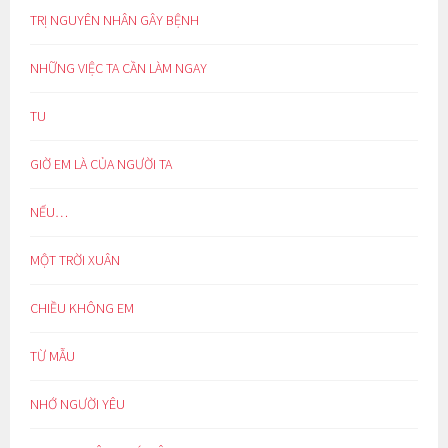
TRỊ NGUYÊN NHÂN GÂY BỆNH
NHỮNG VIỆC TA CẦN LÀM NGAY
TU
GIỜ EM LÀ CỦA NGƯỜI TA
NẾU…
MỘT TRỜI XUÂN
CHIỀU KHÔNG EM
TỪ MẪU
NHỚ NGƯỜI YÊU