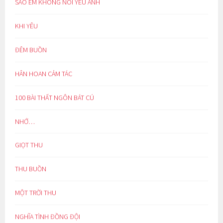
SAO EM KHÔNG NÓI YÊU ANH
KHI YÊU
ĐÊM BUỒN
HÂN HOAN CẢM TÁC
100 BÀI THẤT NGÔN BÁT CÚ
NHỚ…
GIỌT THU
THU BUỒN
MỘT TRỜI THU
NGHĨA TÌNH ĐỒNG ĐỘI