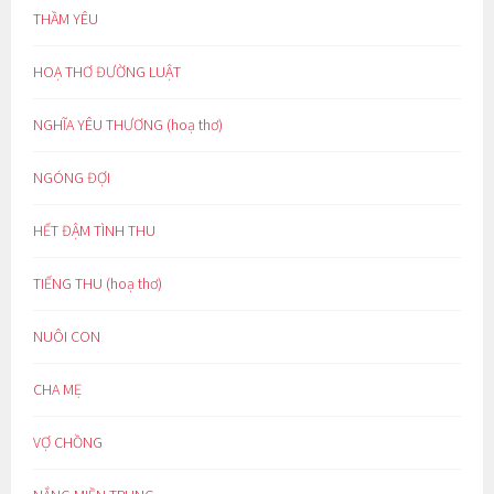
THẦM YÊU
HOẠ THƠ ĐƯỜNG LUẬT
NGHĨA YÊU THƯƠNG (hoạ thơ)
NGÓNG ĐỢI
HẾT ĐẬM TÌNH THU
TIẾNG THU (hoạ thơ)
NUÔI CON
CHA MẸ
VỢ CHỒNG