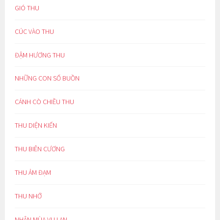
GIÓ THU
CÚC VÀO THU
ĐẬM HƯƠNG THU
NHỮNG CON SỐ BUỒN
CÁNH CÒ CHIỀU THU
THU DIỆN KIẾN
THU BIÊN CƯƠNG
THU ẢM ĐẠM
THU NHỚ
NHÂN MÙA VU LAN