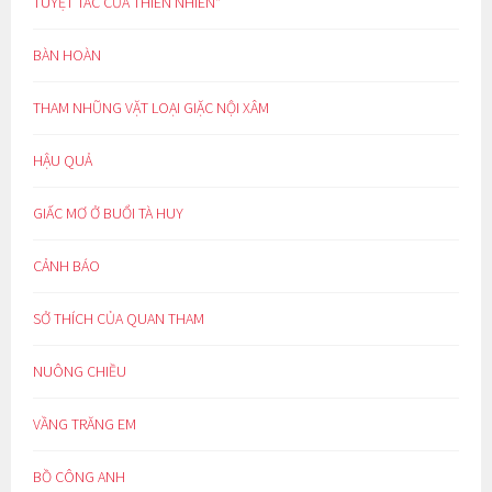
TUYỆT TÁC CỦA THIÊN NHIÊN*
BÀN HOÀN
THAM NHŨNG VẶT LOẠI GIẶC NỘI XÂM
HẬU QUẢ
GIẤC MƠ Ở BUỔI TÀ HUY
CẢNH BÁO
SỞ THÍCH CỦA QUAN THAM
NUÔNG CHIỀU
VẦNG TRĂNG EM
BỒ CÔNG ANH