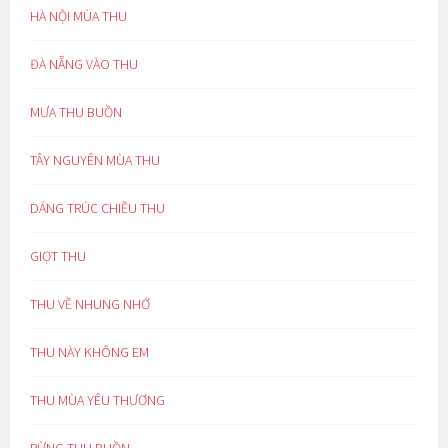
HÀ NỘI MÙA THU
ĐÀ NẴNG VÀO THU
MƯA THU BUỒN
TÂY NGUYÊN MÙA THU
DÁNG TRÚC CHIỀU THU
GIỌT THU
THU VỀ NHUNG NHỚ
THU NÀY KHÔNG EM
THU MÙA YÊU THƯƠNG