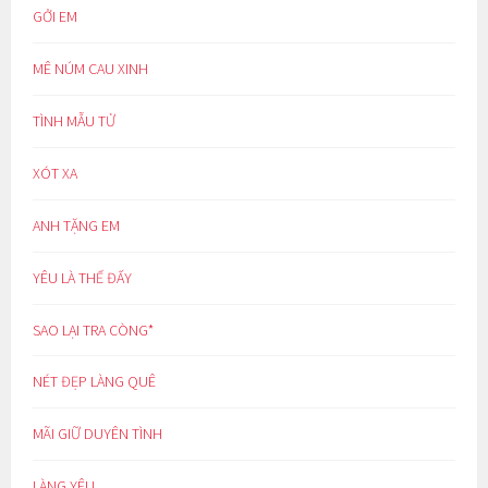
GỞI EM
MÊ NÚM CAU XINH
TÌNH MẪU TỬ
XÓT XA
ANH TẶNG EM
YÊU LÀ THẾ ĐẤY
SAO LẠI TRA CÒNG*
NÉT ĐẸP LÀNG QUÊ
MÃI GIỮ DUYÊN TÌNH
LÀNG YÊU