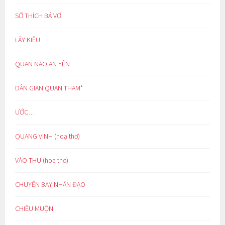
SỞ THÍCH BÁ VƠ
LẨY KIỀU
QUAN NÀO AN YÊN
DÂN GIAN QUAN THAM*
ƯỚC…
QUANG VINH (hoạ thơ)
VÀO THU (hoạ thơ)
CHUYẾN BAY NHÂN ĐẠO
CHIỀU MUỘN