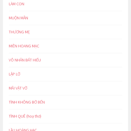
LÀM CON
MUỘN MẰN
THƯƠNG MẸ
MIỀN HOANG MẠC
VÔ NHÂN BẤT HIẾU
LẬP LỜ
MÃI VẬT VỜ
TÌNH KHÔNG BỜ BẾN
TÌNH QUÊ (hoạ thơ)
LẦU HOÀNG HẠC