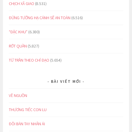
CHỊCH XÃ GIAO
(8.531)
ĐỪNG TƯỞNG HẠ CÁNH SẼ AN TOÀN
(6.516)
“ĐẶC KHU”
(6.380)
RỚT QUẦN
(5.827)
TỪ TRẦN THEO CHỈ ĐẠO
(5.654)
BÀI VIẾT MỚI
VỀ NGUỒN
THƯƠNG TIẾC CON LU
ĐÔI BÀN TAY NHÂN ÁI