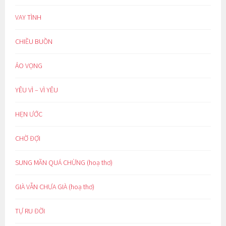
VAY TÌNH
CHIỀU BUỒN
ẢO VỌNG
YÊU VÌ – VÌ YÊU
HẸN ƯỚC
CHỜ ĐỢI
SUNG MÃN QUÁ CHỪNG (hoạ thơ)
GIÀ VẪN CHƯA GIÀ (hoạ thơ)
TỰ RU ĐỜI