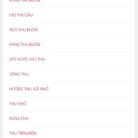
RỪNG THU BUỒN
GIÓ THU SẦU
MƯA THU BUỒN
NẮNG THU BUỒN
ĐẤT NƯỚC VÀO THU
SÔNG THU
HƯƠNG THU GỢI NHỚ
THU NHỚ
RỪNG THU
THU TRÊN BIỂN