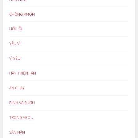
CHỒNG KHÔN
HỐI LỖI
YÊU VÌ
VÌ YÊU
HÃY THIỆN TÂM
ĂN CHAY
BÌNH VÀ RƯỢU
TRONG VEO…
SÂN HẬN