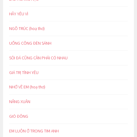
HÃY YÊU VÌ
NGÕ TRÚC (hoạ thơ)
UỔNG CÔNG ĐÈN SÁNH
SỎI ĐÁ CŨNG CẦN PHẢI CÓ NHAU
GIÁ TRỊ TÌNH YÊU
NHỚ VỀ EM (hoạ thơ)
NẮNG XUÂN
GIÓ ĐÔNG
EM LUÔN Ở TRONG TIM ANH