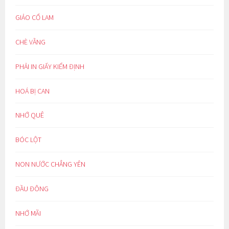
GIẢO CỔ LAM
CHÈ VẰNG
PHẢI IN GIẤY KIỂM ĐỊNH
HOÁ BỊ CAN
NHỚ QUÊ
BÓC LỘT
NON NƯỚC CHẲNG YÊN
ĐẦU ĐÔNG
NHỚ MÃI