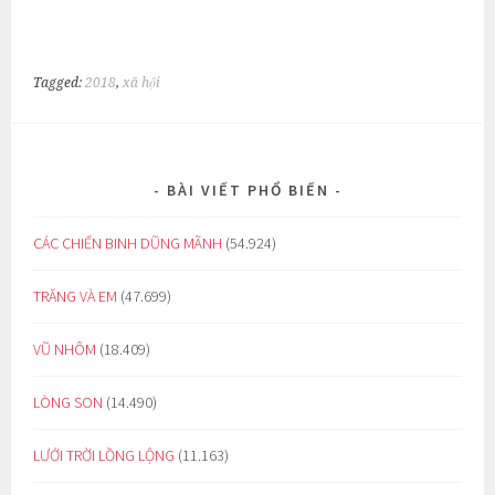
Tagged:
2018
,
xã hội
BÀI VIẾT PHỔ BIẾN
CÁC CHIẾN BINH DŨNG MÃNH
(54.924)
TRĂNG VÀ EM
(47.699)
VŨ NHÔM
(18.409)
LÒNG SON
(14.490)
LƯỚI TRỜI LỒNG LỘNG
(11.163)