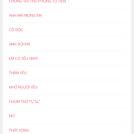
CHUNG TAY THỜ PHỤNG TỔ TIÊN
ANH MÃI MONG EM
CÔ ĐỘC
ANH ĐỢI EM
EM CÓ YÊU ANH?
THẦM YÊU
NHỚ NGƯỜI YÊU
CHÙM THƠ TỰ SỰ
MƠ
THẤT VỌNG