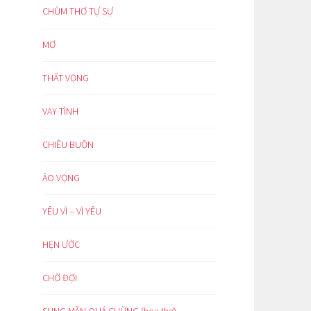
CHÙM THƠ TỰ SỰ
MƠ
THẤT VỌNG
VAY TÌNH
CHIỀU BUỒN
ẢO VỌNG
YÊU VÌ – VÌ YÊU
HẸN ƯỚC
CHỜ ĐỢI
SUNG MÃN QUÁ CHỪNG (hoạ thơ)