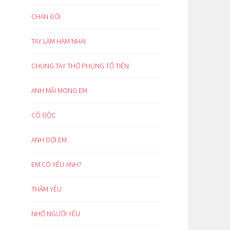
CHÁN ĐỜI
TAY LÀM HÀM NHAI
CHUNG TAY THỜ PHỤNG TỔ TIÊN
ANH MÃI MONG EM
CÔ ĐỘC
ANH ĐỢI EM
EM CÓ YÊU ANH?
THẦM YÊU
NHỚ NGƯỜI YÊU