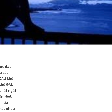
ược đâu
u sầu
ĐAU khổ
 khổ ĐAU
chất ngất
iềm ĐAU
u nữa
mất nhau