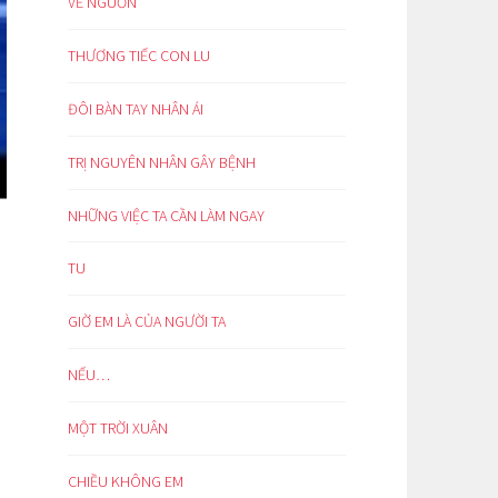
VỀ NGUỒN
THƯƠNG TIẾC CON LU
ĐÔI BÀN TAY NHÂN ÁI
TRỊ NGUYÊN NHÂN GÂY BỆNH
NHỮNG VIỆC TA CẦN LÀM NGAY
TU
GIỜ EM LÀ CỦA NGƯỜI TA
NẾU…
MỘT TRỜI XUÂN
CHIỀU KHÔNG EM