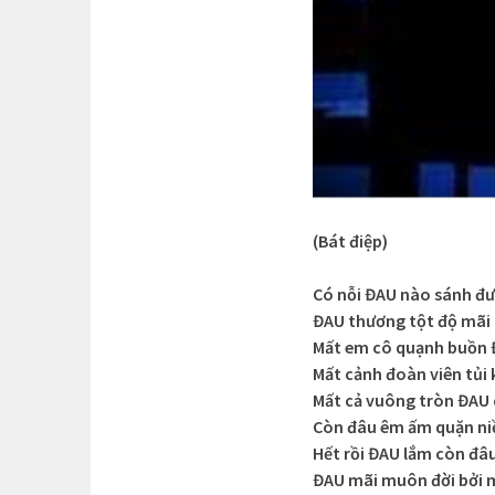
(Bát điệp)
Có nỗi ĐAU nào sánh đ
ĐAU thương tột độ mãi 
Mất em cô quạnh buồn 
Mất cảnh đoàn viên tủi
Mất cả vuông tròn ĐAU 
Còn đâu êm ấm quặn n
Hết rồi ĐAU lắm còn đâ
ĐAU mãi muôn đời bởi 