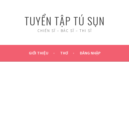
TUYỂN TẬP TÚ SỤN
CHIẾN SĨ – BÁC SĨ – THI SĨ
GIỚI THIỆU
THƠ
ĐĂNG NHẬP