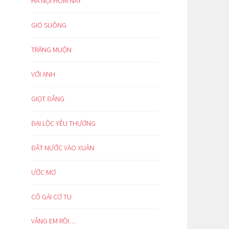
HÀ NỘI HÔM NAY
GIÓ SUÔNG
TRĂNG MUỘN
VỚI ANH
GIỌT ĐẮNG
ĐẠI LỘC YÊU THƯƠNG
ĐẤT NƯỚC VÀO XUÂN
ƯỚC MƠ
CÔ GÁI CƠ TU
VẮNG EM RỒI…