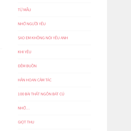
TỪ MẪU
NHỚ NGƯỜI YÊU
SAO EM KHÔNG NÓI YÊU ANH
KHI YÊU
ĐÊM BUỒN
HÂN HOAN CẢM TÁC
100 BÀI THẤT NGÔN BÁT CÚ
NHỚ…
GIỌT THU