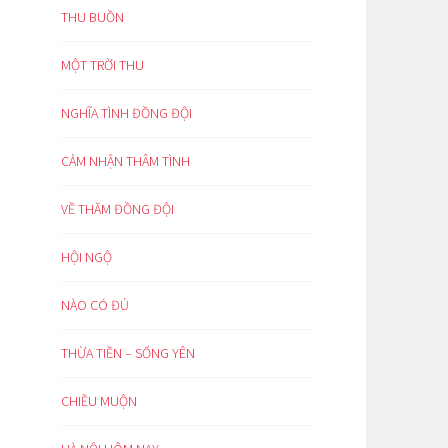
THU BUỒN
MỘT TRỜI THU
NGHĨA TÌNH ĐỒNG ĐỘI
CẢM NHẬN THÂM TÌNH
VỀ THĂM ĐỒNG ĐỘI
HỘI NGỘ
NÀO CÓ ĐỦ
THỪA TIỀN – SỐNG YÊN
CHIỀU MUỘN