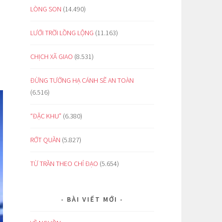
LÒNG SON
(14.490)
LƯỚI TRỜI LỒNG LỘNG
(11.163)
CHỊCH XÃ GIAO
(8.531)
ĐỪNG TƯỞNG HẠ CÁNH SẼ AN TOÀN
(6.516)
“ĐẶC KHU”
(6.380)
RỚT QUẦN
(5.827)
TỪ TRẦN THEO CHỈ ĐẠO
(5.654)
BÀI VIẾT MỚI