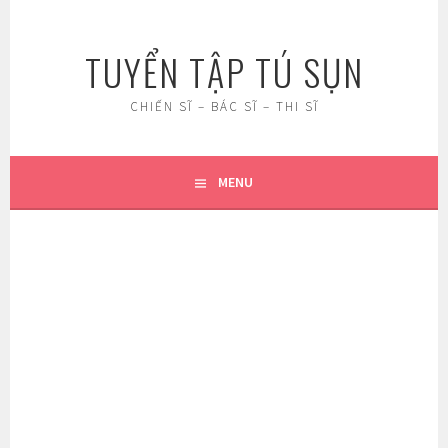
Skip
to
TUYỂN TẬP TÚ SỤN
content
CHIẾN SĨ – BÁC SĨ – THI SĨ
MENU