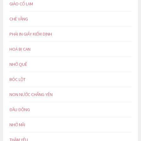
GIẢO CỔ LAM
CHÈ VẰNG
PHẢI IN GIẤY KIỂM ĐỊNH
HOÁ BỊ CAN
NHỚ QUÊ
BÓC LỘT
NON NƯỚC CHẲNG YÊN
ĐẦU ĐÔNG
NHỚ MÃI
THẦM YÊU