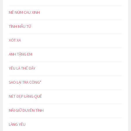
MÊ NÚM CAU XINH
TÌNH MẪU TỬ
XÓT XA
ANH TẶNG EM
YÊU LÀ THẾ ĐẤY
SAO LẠI TRA CÒNG*
NÉT ĐẸP LÀNG QUÊ
MÃI GIỮ DUYÊN TÌNH
LÀNG YÊU