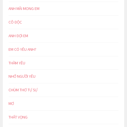
ANH MÃI MONG EM
CÔ ĐỘC
ANH ĐỢI EM
EM CÓ YÊU ANH?
THẦM YÊU
NHỚ NGƯỜI YÊU
CHÙM THƠ TỰ SỰ
MƠ
THẤT VỌNG