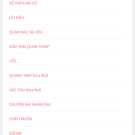
SỞ THÍCH BÁ VƠ
LẨY KIỀU
QUAN NÀO AN YÊN
DÂN GIAN QUAN THAM*
ƯỚC…
QUANG VINH (hoạ thơ)
VÀO THU (hoạ thơ)
CHUYẾN BAY NHÂN ĐẠO
CHIỀU MUỘN
GỞI EM