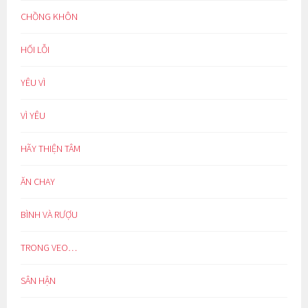
CHỒNG KHÔN
HỐI LỖI
YÊU VÌ
VÌ YÊU
HÃY THIỆN TÂM
ĂN CHAY
BÌNH VÀ RƯỢU
TRONG VEO…
SÂN HẬN