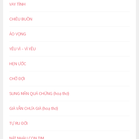
VAY TÌNH
CHIỀU BUỒN
ẢO VỌNG
YÊU VÌ – VÌ YÊU
HẸN ƯỚC
CHỜ ĐỢI
SUNG MÃN QUÁ CHỪNG (hoạ thơ)
GIÀ VẪN CHƯA GIÀ (hoạ thơ)
TỰ RU ĐỜI
NÁT NHÀU CON TIM