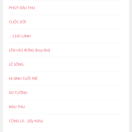
PHÚT ĐẦU THU
CUỘC ĐỜI
…CHO LÀNH
LẺN VÀO RỪNG (hoạ thơ)
LẼ SỐNG
HI SINH TUỔI TRẺ
ẢO TƯỞNG
MÀU THU
CŨNG LÀ…(lẩy Kiều)