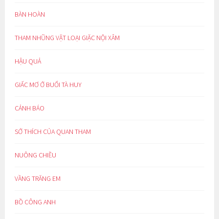
BÀN HOÀN
THAM NHŨNG VẶT LOẠI GIẶC NỘI XÂM
HẬU QUẢ
GIẤC MƠ Ở BUỔI TÀ HUY
CẢNH BÁO
SỞ THÍCH CỦA QUAN THAM
NUÔNG CHIỀU
VẦNG TRĂNG EM
BỒ CÔNG ANH