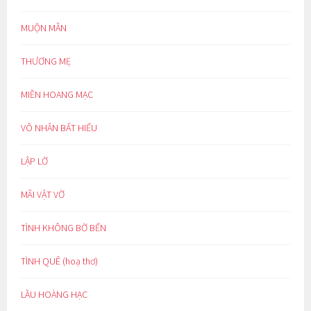
MUỘN MẰN
THƯƠNG MẸ
MIỀN HOANG MẠC
VÔ NHÂN BẤT HIẾU
LẬP LỜ
MÃI VẬT VỜ
TÌNH KHÔNG BỜ BẾN
TÌNH QUÊ (hoạ thơ)
LẦU HOÀNG HẠC