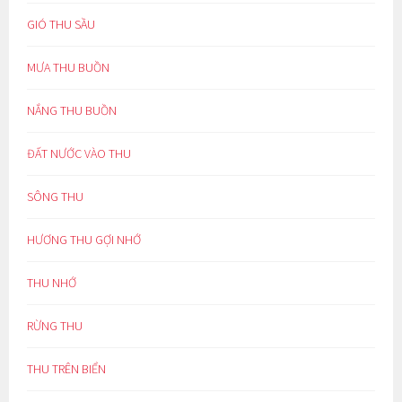
GIÓ THU SẦU
MƯA THU BUỒN
NẮNG THU BUỒN
ĐẤT NƯỚC VÀO THU
SÔNG THU
HƯƠNG THU GỢI NHỚ
THU NHỚ
RỪNG THU
THU TRÊN BIỂN