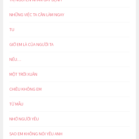
NHỮNG VIỆC TA CẦN LÀM NGAY
TU
GIỜ EM LÀ CỦA NGƯỜI TA
NẾU…
MỘT TRỜI XUÂN
CHIỀU KHÔNG EM
TỪ MẪU
NHỚ NGƯỜI YÊU
SAO EM KHÔNG NÓI YÊU ANH