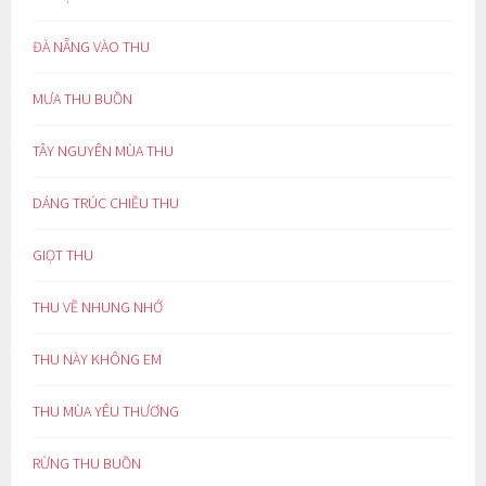
ĐÀ NẴNG VÀO THU
MƯA THU BUỒN
TÂY NGUYÊN MÙA THU
DÁNG TRÚC CHIỀU THU
GIỌT THU
THU VỀ NHUNG NHỚ
THU NÀY KHÔNG EM
THU MÙA YÊU THƯƠNG
RỪNG THU BUỒN