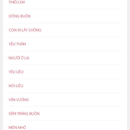
THIẾU EM
ĐÔNG BUỒN
CON ĐI LẤY CHỒNG
YÊU THẦM
NGƯỜI Ở LẠI
YÊU LIỀU
NÓI LIỀU
VẤN VƯƠNG
ĐÊM TRĂNG BUỒN
MIỀN NHỚ