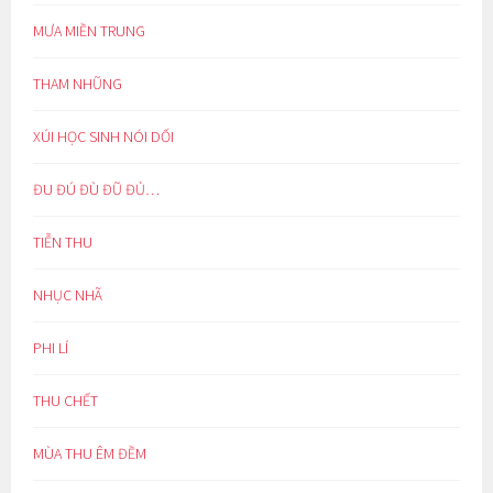
MƯA MIỀN TRUNG
THAM NHŨNG
XÚI HỌC SINH NÓI DỐI
ĐU ĐÚ ĐÙ ĐŨ ĐỦ…
TIỄN THU
NHỤC NHÃ
PHI LÍ
THU CHẾT
MÙA THU ÊM ĐỀM