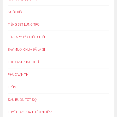
NUỐI TIẾC
TIẾNG SÉT LƯNG TRỜI
LÊN FARM LÝ CHIỀU CHIỀU
BẢY MƯƠI CHƯA ĐÃ LÀ GÌ
TỨC CẢNH SINH THƠ
PHÚC VẠN THÌ
TRÙM
ĐAU BUỒN TỘT ĐỘ
TUYỆT TÁC CỦA THIÊN NHIÊN*