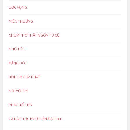
ƯỚC VỌNG
MIỀN THƯƠNG
CHÙM THƠ THẤT NGÔN TỨ CÚ
NHỚ TIẾC
ĐẮNG ĐÓT
BÔI LEM CỬA PHẬT
NÓI VỚI EM
PHÚC TỔ TIÊN
CA DAO TỤC NGỮ HIỆN ĐẠI (tt4)