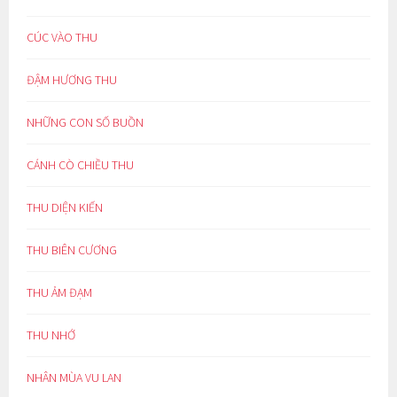
CÚC VÀO THU
ĐẬM HƯƠNG THU
NHỮNG CON SỐ BUỒN
CÁNH CÒ CHIỀU THU
THU DIỆN KIẾN
THU BIÊN CƯƠNG
THU ẢM ĐẠM
THU NHỚ
NHÂN MÙA VU LAN