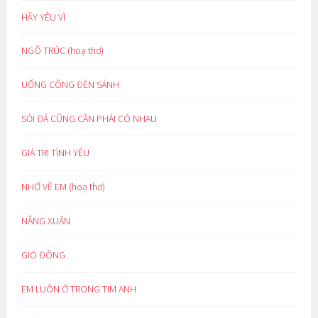
HÃY YÊU VÌ
NGÕ TRÚC (hoạ thơ)
UỔNG CÔNG ĐÈN SÁNH
SỎI ĐÁ CŨNG CẦN PHẢI CÓ NHAU
GIÁ TRỊ TÌNH YÊU
NHỚ VỀ EM (hoạ thơ)
NẮNG XUÂN
GIÓ ĐÔNG
EM LUÔN Ở TRONG TIM ANH