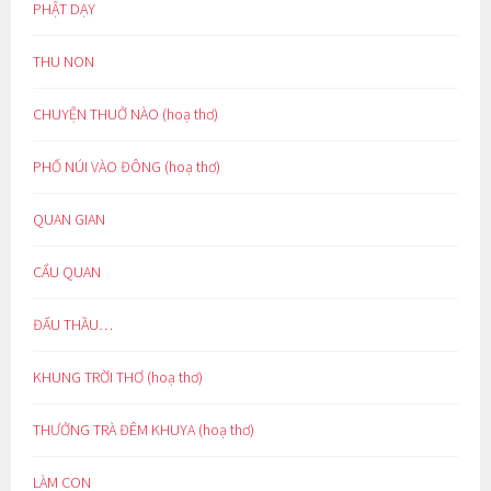
PHẬT DẠY
THU NON
CHUYỆN THUỞ NÀO (hoạ thơ)
PHỐ NÚI VÀO ĐÔNG (hoạ thơ)
QUAN GIAN
CẨU QUAN
ĐẤU THẦU…
KHUNG TRỜI THƠ (hoạ thơ)
THƯỞNG TRÀ ĐÊM KHUYA (hoạ thơ)
LÀM CON