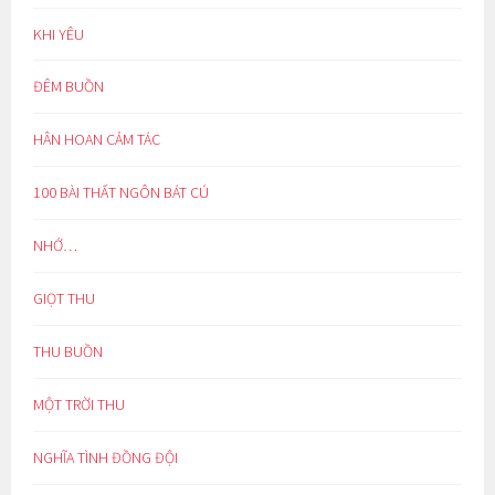
KHI YÊU
ĐÊM BUỒN
HÂN HOAN CẢM TÁC
100 BÀI THẤT NGÔN BÁT CÚ
NHỚ…
GIỌT THU
THU BUỒN
MỘT TRỜI THU
NGHĨA TÌNH ĐỒNG ĐỘI