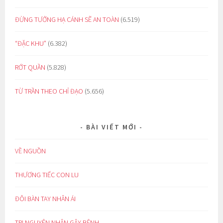
ĐỪNG TƯỞNG HẠ CÁNH SẼ AN TOÀN
(6.519)
“ĐẶC KHU”
(6.382)
RỚT QUẦN
(5.828)
TỪ TRẦN THEO CHỈ ĐẠO
(5.656)
BÀI VIẾT MỚI
VỀ NGUỒN
THƯƠNG TIẾC CON LU
ĐÔI BÀN TAY NHÂN ÁI
TRỊ NGUYÊN NHÂN GÂY BỆNH