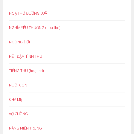
HOẠ THƠ ĐƯỜNG LUẬT
NGHĨA YÊU THƯƠNG (hoạ thơ)
NGÓNG ĐỢI
HẾT ĐẬM TÌNH THU
TIẾNG THU (hoạ thơ)
NUÔI CON
CHA MẸ
VỢ CHỒNG
NẮNG MIỀN TRUNG