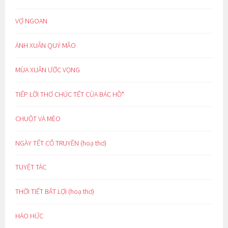
VỢ NGOAN
ÁNH XUÂN QUÝ MÃO
MÙA XUÂN ƯỚC VỌNG
TIẾP LỜI THƠ CHÚC TẾT CỦA BÁC HỒ*
CHUỘT VÀ MÈO
NGÀY TẾT CỔ TRUYỀN (hoạ thơ)
TUYỆT TÁC
THỜI TIẾT BẤT LỢI (hoạ thơ)
HÁO HỨC