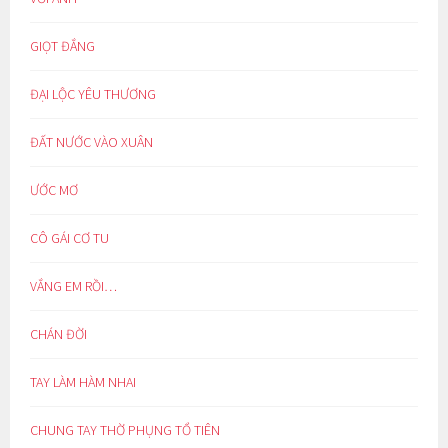
GIỌT ĐẮNG
ĐẠI LỘC YÊU THƯƠNG
ĐẤT NƯỚC VÀO XUÂN
ƯỚC MƠ
CÔ GÁI CƠ TU
VẮNG EM RỒI…
CHÁN ĐỜI
TAY LÀM HÀM NHAI
CHUNG TAY THỜ PHỤNG TỔ TIÊN