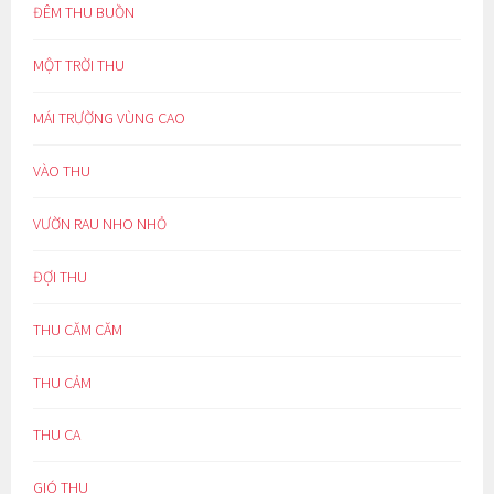
ĐÊM THU BUỒN
MỘT TRỜI THU
MÁI TRƯỜNG VÙNG CAO
VÀO THU
VƯỜN RAU NHO NHỎ
ĐỢI THU
THU CĂM CĂM
THU CẢM
THU CA
GIÓ THU