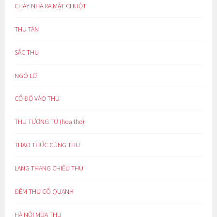
CHÁY NHÀ RA MẶT CHUỘT
THU TÀN
SẮC THU
NGÓ LƠ
CỔ ĐỘ VÀO THU
THU TƯƠNG TƯ (hoạ thơ)
THAO THỨC CÙNG THU
LANG THANG CHIỀU THU
ĐÊM THU CÔ QUẠNH
HÀ NỘI MÙA THU