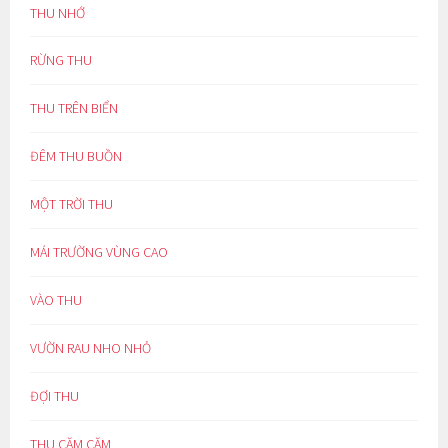
THU NHỚ
RỪNG THU
THU TRÊN BIỂN
ĐÊM THU BUỒN
MỘT TRỜI THU
MÁI TRƯỜNG VÙNG CAO
VÀO THU
VƯỜN RAU NHO NHỎ
ĐỢI THU
THU CĂM CĂM