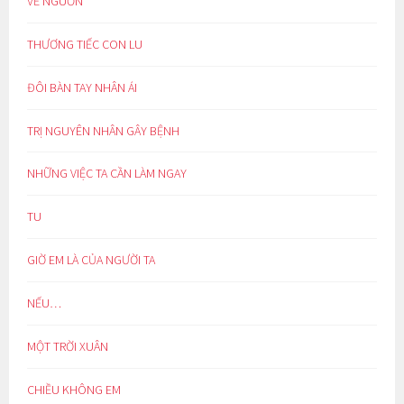
VỀ NGUỒN
THƯƠNG TIẾC CON LU
ĐÔI BÀN TAY NHÂN ÁI
TRỊ NGUYÊN NHÂN GÂY BỆNH
NHỮNG VIỆC TA CẦN LÀM NGAY
TU
GIỜ EM LÀ CỦA NGƯỜI TA
NẾU…
MỘT TRỜI XUÂN
CHIỀU KHÔNG EM