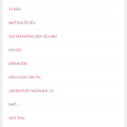
TỪ MẪU
NHỚ NGƯỜI YÊU
SAO EM KHÔNG NÓI YÊU ANH
KHI YÊU
ĐÊM BUỒN
HÂN HOAN CẢM TÁC
100 BÀI THẤT NGÔN BÁT CÚ
NHỚ…
GIỌT THU