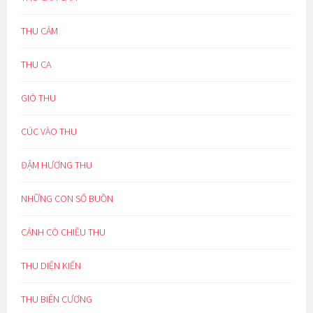
THU CẢM
THU CA
GIÓ THU
CÚC VÀO THU
ĐẬM HƯƠNG THU
NHỮNG CON SỐ BUỒN
CÁNH CÒ CHIỀU THU
THU DIỆN KIẾN
THU BIÊN CƯƠNG