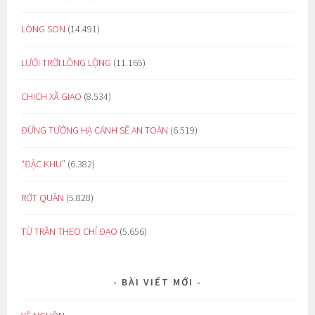
LÒNG SON
(14.491)
LƯỚI TRỜI LỒNG LỘNG
(11.165)
CHỊCH XÃ GIAO
(8.534)
ĐỪNG TƯỞNG HẠ CÁNH SẼ AN TOÀN
(6.519)
“ĐẶC KHU”
(6.382)
RỚT QUẦN
(5.828)
TỪ TRẦN THEO CHỈ ĐẠO
(5.656)
BÀI VIẾT MỚI