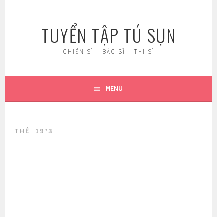
Skip
to
TUYỂN TẬP TÚ SỤN
content
CHIẾN SĨ – BÁC SĨ – THI SĨ
MENU
THẺ:
1973