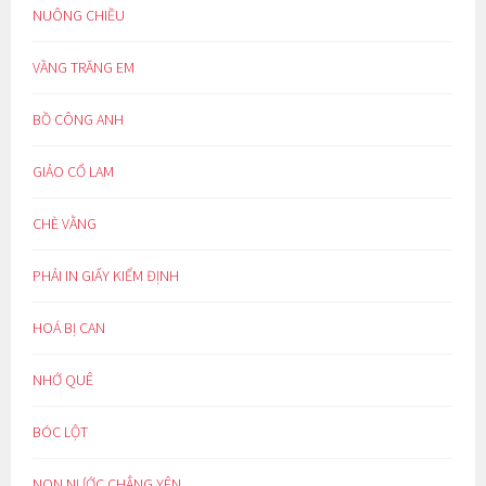
NUÔNG CHIỀU
VẦNG TRĂNG EM
BỒ CÔNG ANH
GIẢO CỔ LAM
CHÈ VẰNG
PHẢI IN GIẤY KIỂM ĐỊNH
HOÁ BỊ CAN
NHỚ QUÊ
BÓC LỘT
NON NƯỚC CHẲNG YÊN