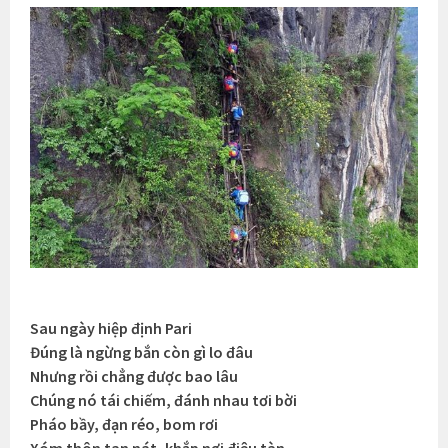
Sau ngày hiệp định Pari
Đúng là ngừng bắn còn gì lo đâu
Nhưng rồi chẳng được bao lâu
Chúng nó tái chiếm, đánh nhau tơi bời
Pháo bầy, đạn réo, bom rơi
Xóm thôn tan nát, khắp nơi điêu tàn