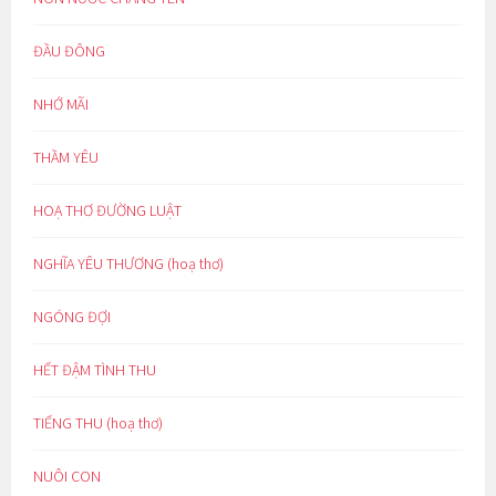
ĐẦU ĐÔNG
NHỚ MÃI
THẦM YÊU
HOẠ THƠ ĐƯỜNG LUẬT
NGHĨA YÊU THƯƠNG (hoạ thơ)
NGÓNG ĐỢI
HẾT ĐẬM TÌNH THU
TIẾNG THU (hoạ thơ)
NUÔI CON