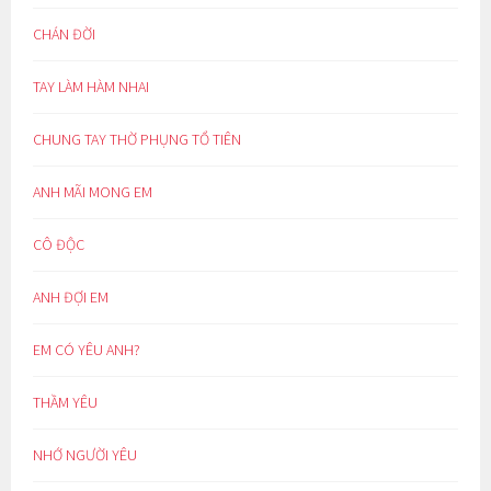
CHÁN ĐỜI
TAY LÀM HÀM NHAI
CHUNG TAY THỜ PHỤNG TỔ TIÊN
ANH MÃI MONG EM
CÔ ĐỘC
ANH ĐỢI EM
EM CÓ YÊU ANH?
THẦM YÊU
NHỚ NGƯỜI YÊU