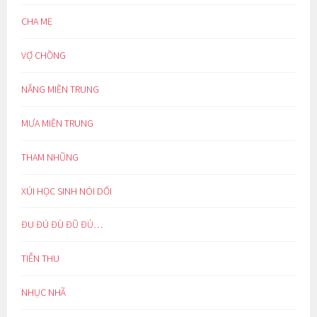
CHA MẸ
VỢ CHỒNG
NẮNG MIỀN TRUNG
MƯA MIỀN TRUNG
THAM NHŨNG
XÚI HỌC SINH NÓI DỐI
ĐU ĐÚ ĐÙ ĐŨ ĐỦ…
TIỄN THU
NHỤC NHÃ