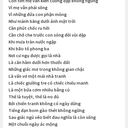
Con tim mẹ vẫn kiên cường đập không ngừng
Vì mẹ vẫn phải sống
Vì những đứa con phận mỏng
Như mảnh băng dưới ánh mặt trời
Cần phút chốc ru hời
Cần chở che trước con sóng đời vùi dập
Khi mưa tràn nước ngập
Khi bão tố phong ba
Nơi cư ngụ được gọi là nhà
Là căn hầm dưới hơn thước đất
Những giấc mơ trong không gian chậc
Là vẩn vơ một mái nhà tranh
Là chiếc giường tre có chiếc chiếu manh
Là một bửa cơm nhiều bằng củ
Thế là tuyệt, thế là no đủ
Bởi chiến tranh không có ngày dừng
Tiếng đạn bom gào thét không ngừng
Sau giấc ngủ véo biết đau nghĩa là còn sống
Một chuỗi ngày ác mộng