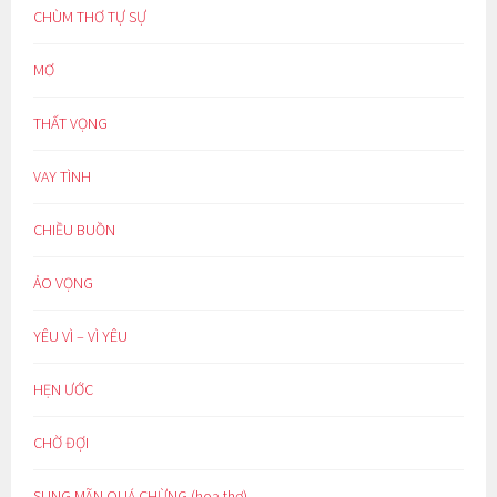
CHÙM THƠ TỰ SỰ
MƠ
THẤT VỌNG
VAY TÌNH
CHIỀU BUỒN
ẢO VỌNG
YÊU VÌ – VÌ YÊU
HẸN ƯỚC
CHỜ ĐỢI
SUNG MÃN QUÁ CHỪNG (hoạ thơ)