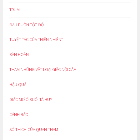
TRÙM
ĐAU BUỒN TỘT ĐỘ
TUYỆT TÁC CỦA THIÊN NHIÊN*
BÀN HOÀN
THAM NHŨNG VẶT LOẠI GIẶC NỘI XÂM
HẬU QUẢ
GIẤC MƠ Ở BUỔI TÀ HUY
CẢNH BÁO
SỞ THÍCH CỦA QUAN THAM