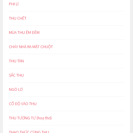
PHI LÍ
THU CHẾT
MÙA THU ÊM ĐỀM
CHÁY NHÀ RA MẶT CHUỘT
THU TÀN
SẮC THU
NGÓ LƠ
CỔ ĐỘ VÀO THU
THU TƯƠNG TƯ (hoạ thơ)
THAO THỨC CÙNG THU