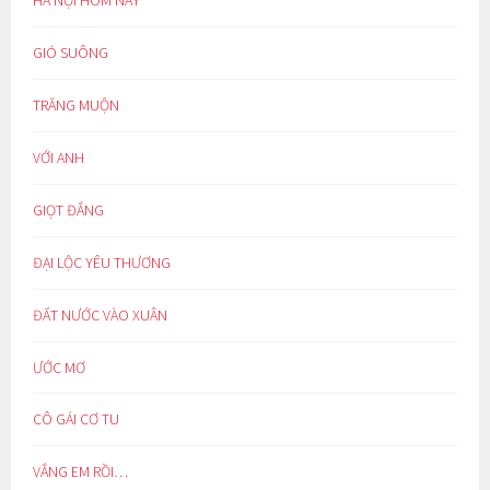
GIÓ SUÔNG
TRĂNG MUỘN
VỚI ANH
GIỌT ĐẮNG
ĐẠI LỘC YÊU THƯƠNG
ĐẤT NƯỚC VÀO XUÂN
ƯỚC MƠ
CÔ GÁI CƠ TU
VẮNG EM RỒI…