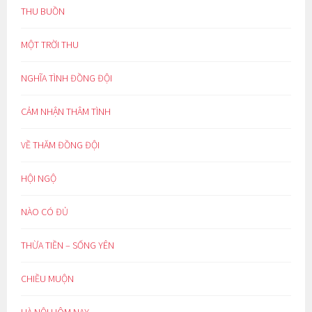
THU BUỒN
MỘT TRỜI THU
NGHĨA TÌNH ĐỒNG ĐỘI
CẢM NHẬN THÂM TÌNH
VỀ THĂM ĐỒNG ĐỘI
HỘI NGỘ
NÀO CÓ ĐỦ
THỪA TIỀN – SỐNG YÊN
CHIỀU MUỘN
HÀ NỘI HÔM NAY