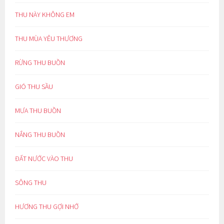
THU NÀY KHÔNG EM
THU MÙA YÊU THƯƠNG
RỪNG THU BUỒN
GIÓ THU SẦU
MƯA THU BUỒN
NẮNG THU BUỒN
ĐẤT NƯỚC VÀO THU
SÔNG THU
HƯƠNG THU GỢI NHỚ