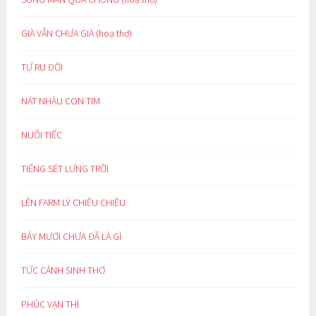
GIÀ VẪN CHƯA GIÀ (hoạ thơ)
TỰ RU ĐỜI
NÁT NHÀU CON TIM
NUỐI TIẾC
TIẾNG SÉT LƯNG TRỜI
LÊN FARM LÝ CHIỀU CHIỀU
BẢY MƯƠI CHƯA ĐÃ LÀ GÌ
TỨC CẢNH SINH THƠ
PHÚC VẠN THÌ