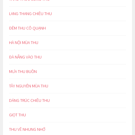
LANG THANG CHIỀU THU
ĐÊM THU CÔ QUẠNH
HÀ NỘI MÙA THU
ĐÀ NẴNG VÀO THU
MƯA THU BUỒN
TÂY NGUYÊN MÙA THU
DÁNG TRÚC CHIỀU THU
GIỌT THU
THU VỀ NHUNG NHỚ