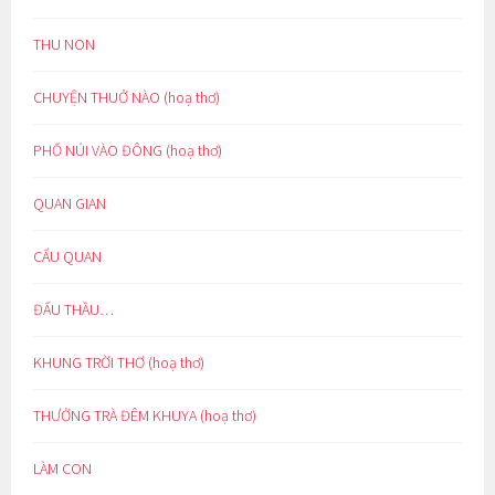
THU NON
CHUYỆN THUỞ NÀO (hoạ thơ)
PHỐ NÚI VÀO ĐÔNG (hoạ thơ)
QUAN GIAN
CẨU QUAN
ĐẤU THẦU…
KHUNG TRỜI THƠ (hoạ thơ)
THƯỞNG TRÀ ĐÊM KHUYA (hoạ thơ)
LÀM CON