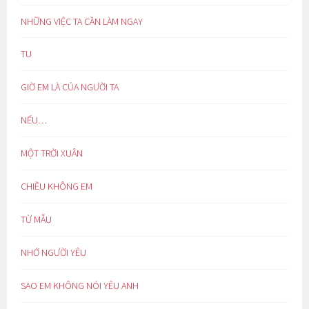
NHỮNG VIỆC TA CẦN LÀM NGAY
TU
GIỜ EM LÀ CỦA NGƯỜI TA
NẾU…
MỘT TRỜI XUÂN
CHIỀU KHÔNG EM
TỪ MẪU
NHỚ NGƯỜI YÊU
SAO EM KHÔNG NÓI YÊU ANH