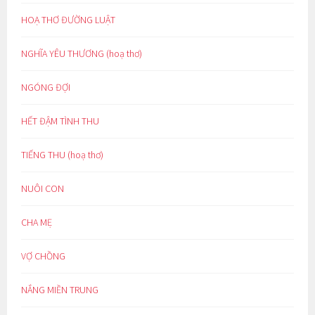
HOẠ THƠ ĐƯỜNG LUẬT
NGHĨA YÊU THƯƠNG (hoạ thơ)
NGÓNG ĐỢI
HẾT ĐẬM TÌNH THU
TIẾNG THU (hoạ thơ)
NUÔI CON
CHA MẸ
VỢ CHỒNG
NẮNG MIỀN TRUNG