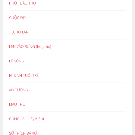
PHÚT ĐẦU THU
CUỘC ĐỜI
…CHO LÀNH
LẺN VÀO RỪNG (hoạ thơ)
LẼ SỐNG
HI SINH TUỔI TRẺ
ẢO TƯỞNG
MÀU THU
CŨNG LÀ…(lẩy Kiều)
SỞ THÍCH BÁ VƠ