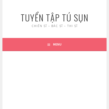
Skip
to
TUYỂN TẬP TÚ SỤN
content
CHIẾN SĨ – BÁC SĨ – THI SĨ
MENU