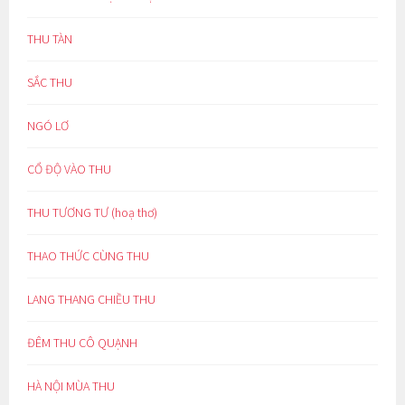
THU TÀN
SẮC THU
NGÓ LƠ
CỔ ĐỘ VÀO THU
THU TƯƠNG TƯ (hoạ thơ)
THAO THỨC CÙNG THU
LANG THANG CHIỀU THU
ĐÊM THU CÔ QUẠNH
HÀ NỘI MÙA THU