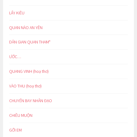
LẨY KIỀU
QUAN NÀO AN YÊN
DÂN GIAN QUAN THAM*
ƯỚC…
QUANG VINH (hoạ thơ)
VÀO THU (hoạ thơ)
CHUYẾN BAY NHÂN ĐẠO
CHIỀU MUỘN
GỞI EM