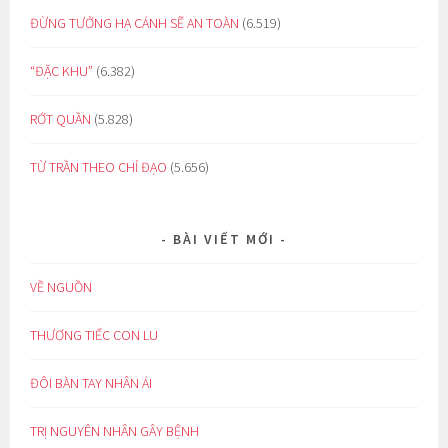
ĐỪNG TƯỞNG HẠ CÁNH SẼ AN TOÀN
(6.519)
“ĐẶC KHU”
(6.382)
RỚT QUẦN
(5.828)
TỪ TRẦN THEO CHỈ ĐẠO
(5.656)
BÀI VIẾT MỚI
VỀ NGUỒN
THƯƠNG TIẾC CON LU
ĐÔI BÀN TAY NHÂN ÁI
TRỊ NGUYÊN NHÂN GÂY BỆNH