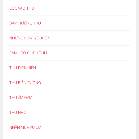
CÚC VÀO THU
ĐẬM HƯƠNG THU
NHỮNG CON SỐ BUỒN
CÁNH CÒ CHIỀU THU
THU DIỆN KIẾN
THU BIÊN CƯƠNG
THU ẢM ĐẠM
THU NHỚ
NHÂN MÙA VU LAN