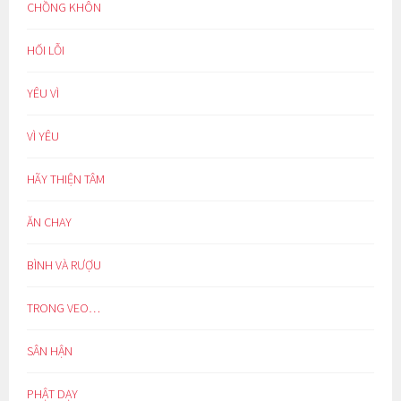
CHỒNG KHÔN
HỐI LỖI
YÊU VÌ
VÌ YÊU
HÃY THIỆN TÂM
ĂN CHAY
BÌNH VÀ RƯỢU
TRONG VEO…
SÂN HẬN
PHẬT DẠY