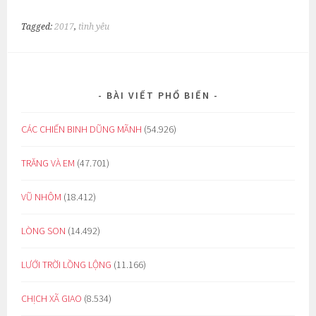
Tagged:
2017
,
tình yêu
BÀI VIẾT PHỔ BIẾN
CÁC CHIẾN BINH DŨNG MÃNH
(54.926)
TRĂNG VÀ EM
(47.701)
VŨ NHÔM
(18.412)
LÒNG SON
(14.492)
LƯỚI TRỜI LỒNG LỘNG
(11.166)
CHỊCH XÃ GIAO
(8.534)