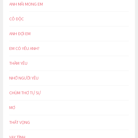
ANH MÃI MONG EM
CÔ ĐỘC
ANH ĐỢI EM
EM CÓ YÊU ANH?
THẦM YÊU
NHỚ NGƯỜI YÊU
CHÙM THƠ TỰ SỰ
MƠ
THẤT VỌNG
VAY TÌNH