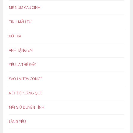
MÊ NÚM CAU XINH
TÌNH MẪU TỬ
XÓT XA
ANH TẶNG EM
YÊU LÀ THẾ ĐẤY
SAO LẠI TRA CÒNG*
NÉT ĐẸP LÀNG QUÊ
MÃI GIỮ DUYÊN TÌNH
LÀNG YÊU