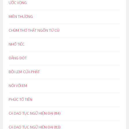
ƯỚC VỌNG
MIỀN THƯƠNG
CHÙM THƠ THẤT NGÔN TỨ CÚ
NHỚ TIẾC
ĐẮNG ĐÓT
BÔI LEM CỬA PHẬT
NÓI VỚI EM
PHÚC TỔ TIÊN
CA DAO TỤC NGỮ HIỆN ĐẠI (tt4)
CA DAO TỤC NGỮ HIỆN ĐẠI (tt3)