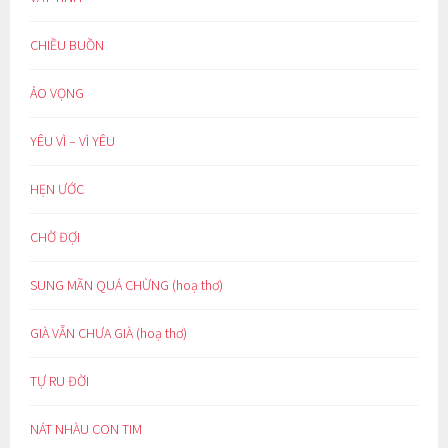
CHIỀU BUỒN
ẢO VỌNG
YÊU VÌ – VÌ YÊU
HẸN ƯỚC
CHỜ ĐỢI
SUNG MÃN QUÁ CHỪNG (hoạ thơ)
GIÀ VẪN CHƯA GIÀ (hoạ thơ)
TỰ RU ĐỜI
NÁT NHÀU CON TIM