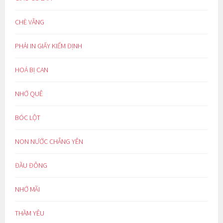
CHÈ VẰNG
PHẢI IN GIẤY KIỂM ĐỊNH
HOÁ BỊ CAN
NHỚ QUÊ
BÓC LỘT
NON NƯỚC CHẲNG YÊN
ĐẦU ĐÔNG
NHỚ MÃI
THẦM YÊU