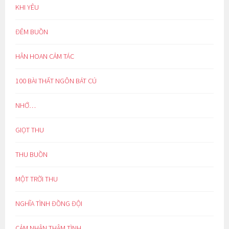
KHI YÊU
ĐÊM BUỒN
HÂN HOAN CẢM TÁC
100 BÀI THẤT NGÔN BÁT CÚ
NHỚ…
GIỌT THU
THU BUỒN
MỘT TRỜI THU
NGHĨA TÌNH ĐỒNG ĐỘI
CẢM NHẬN THÂM TÌNH