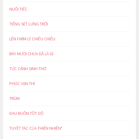
NUỐI TIẾC
TIẾNG SÉT LƯNG TRỜI
LÊN FARM LÝ CHIỀU CHIỀU
BẢY MƯƠI CHƯA ĐÃ LÀ GÌ
TỨC CẢNH SINH THƠ
PHÚC VẠN THÌ
TRÙM
ĐAU BUỒN TỘT ĐỘ
TUYỆT TÁC CỦA THIÊN NHIÊN*