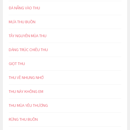
ĐÀ NẴNG VÀO THU
MƯA THU BUỒN
TÂY NGUYÊN MÙA THU
DÁNG TRÚC CHIỀU THU
GIỌT THU
THU VỀ NHUNG NHỚ
THU NÀY KHÔNG EM
THU MÙA YÊU THƯƠNG
RỪNG THU BUỒN