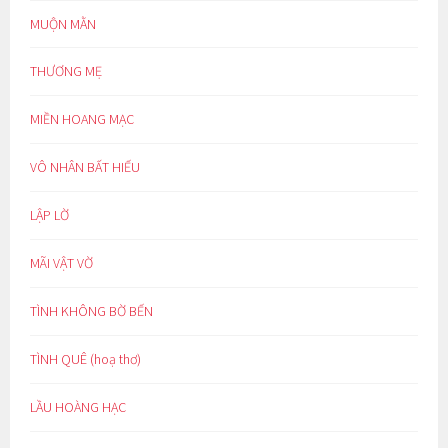
MUỘN MẰN
THƯƠNG MẸ
MIỀN HOANG MẠC
VÔ NHÂN BẤT HIẾU
LẬP LỜ
MÃI VẬT VỜ
TÌNH KHÔNG BỜ BẾN
TÌNH QUÊ (hoạ thơ)
LẦU HOÀNG HẠC