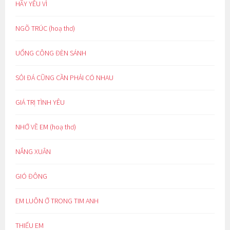
HÃY YÊU VÌ
NGÕ TRÚC (hoạ thơ)
UỔNG CÔNG ĐÈN SÁNH
SỎI ĐÁ CŨNG CẦN PHẢI CÓ NHAU
GIÁ TRỊ TÌNH YÊU
NHỚ VỀ EM (hoạ thơ)
NẮNG XUÂN
GIÓ ĐÔNG
EM LUÔN Ở TRONG TIM ANH
THIẾU EM