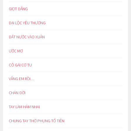
GIỌT ĐẮNG
ĐẠI LỘC YÊU THƯƠNG
ĐẤT NƯỚC VÀO XUÂN
ƯỚC MƠ
CÔ GÁI CƠ TU
VẮNG EM RỒI…
CHÁN ĐỜI
TAY LÀM HÀM NHAI
CHUNG TAY THỜ PHỤNG TỔ TIÊN