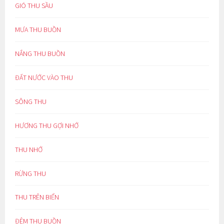
GIÓ THU SẦU
MƯA THU BUỒN
NẮNG THU BUỒN
ĐẤT NƯỚC VÀO THU
SÔNG THU
HƯƠNG THU GỢI NHỚ
THU NHỚ
RỪNG THU
THU TRÊN BIỂN
ĐÊM THU BUỒN