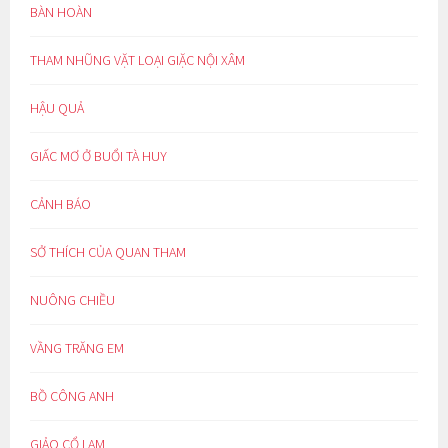
BÀN HOÀN
THAM NHŨNG VẶT LOẠI GIẶC NỘI XÂM
HẬU QUẢ
GIẤC MƠ Ở BUỔI TÀ HUY
CẢNH BÁO
SỞ THÍCH CỦA QUAN THAM
NUÔNG CHIỀU
VẦNG TRĂNG EM
BỒ CÔNG ANH
GIẢO CỔ LAM