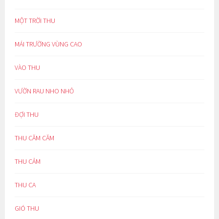
MỘT TRỜI THU
MÁI TRƯỜNG VÙNG CAO
VÀO THU
VƯỜN RAU NHO NHỎ
ĐỢI THU
THU CĂM CĂM
THU CẢM
THU CA
GIÓ THU