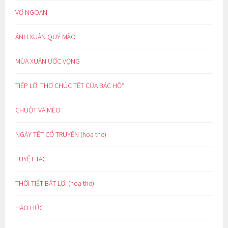
VỢ NGOAN
ÁNH XUÂN QUÝ MÃO
MÙA XUÂN ƯỚC VỌNG
TIẾP LỜI THƠ CHÚC TẾT CỦA BÁC HỒ*
CHUỘT VÀ MÈO
NGÀY TẾT CỔ TRUYỀN (hoạ thơ)
TUYỆT TÁC
THỜI TIẾT BẤT LỢI (hoạ thơ)
HÁO HỨC