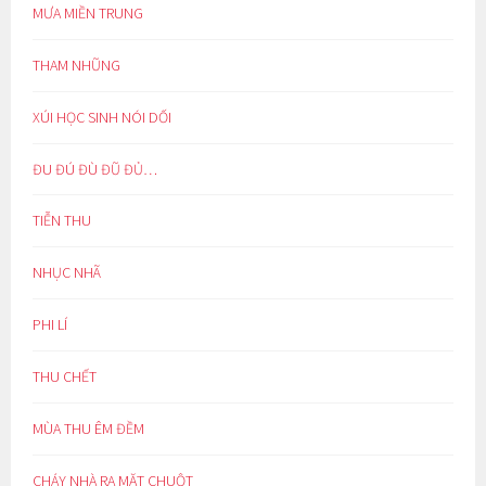
MƯA MIỀN TRUNG
THAM NHŨNG
XÚI HỌC SINH NÓI DỐI
ĐU ĐÚ ĐÙ ĐŨ ĐỦ…
TIỄN THU
NHỤC NHÃ
PHI LÍ
THU CHẾT
MÙA THU ÊM ĐỀM
CHÁY NHÀ RA MẶT CHUỘT