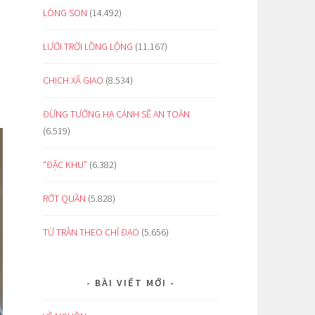
LÒNG SON
(14.492)
LƯỚI TRỜI LỒNG LỘNG
(11.167)
CHỊCH XÃ GIAO
(8.534)
ĐỪNG TƯỞNG HẠ CÁNH SẼ AN TOÀN
(6.519)
“ĐẶC KHU”
(6.382)
RỚT QUẦN
(5.828)
TỪ TRẦN THEO CHỈ ĐẠO
(5.656)
BÀI VIẾT MỚI