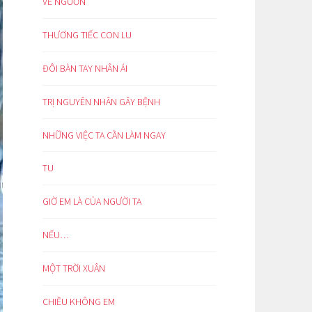
VỀ NGUỒN
THƯƠNG TIẾC CON LU
ĐÔI BÀN TAY NHÂN ÁI
TRỊ NGUYÊN NHÂN GÂY BỆNH
NHỮNG VIỆC TA CẦN LÀM NGAY
TU
GIỜ EM LÀ CỦA NGƯỜI TA
NẾU…
MỘT TRỜI XUÂN
CHIỀU KHÔNG EM