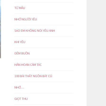
TỪ MẪU
NHỚ NGƯỜI YÊU
SAO EM KHÔNG NÓI YÊU ANH
KHI YÊU
ĐÊM BUỒN
HÂN HOAN CẢM TÁC
100 BÀI THẤT NGÔN BÁT CÚ
NHỚ…
GIỌT THU