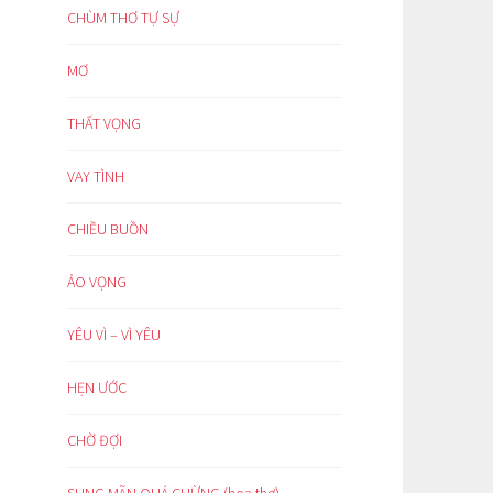
CHÙM THƠ TỰ SỰ
MƠ
THẤT VỌNG
VAY TÌNH
CHIỀU BUỒN
ẢO VỌNG
YÊU VÌ – VÌ YÊU
HẸN ƯỚC
CHỜ ĐỢI
SUNG MÃN QUÁ CHỪNG (hoạ thơ)