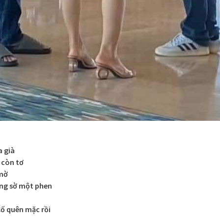
a già
 còn tơ
 mờ
ững sờ một phen
ố quên mặc rồi