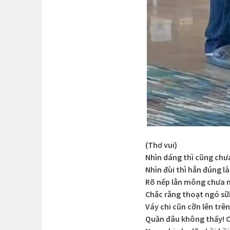
(Thơ vui)
Nhìn dáng thì cũng chư
Nhìn đùi thì hẳn đúng là
Rõ nếp lằn mông chưa
Chắc rằng thoạt ngó s
Váy chi cũn cỡn lên trên
Quần đâu không thấy! C