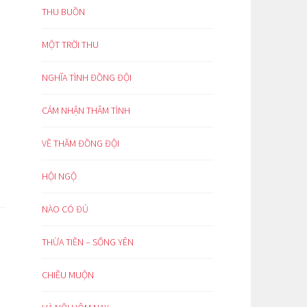
THU BUỒN
MỘT TRỜI THU
NGHĨA TÌNH ĐỒNG ĐỘI
CẢM NHẬN THÂM TÌNH
VỀ THĂM ĐỒNG ĐỘI
HỘI NGỘ
NÀO CÓ ĐỦ
THỪA TIỀN – SỐNG YÊN
CHIỀU MUỘN