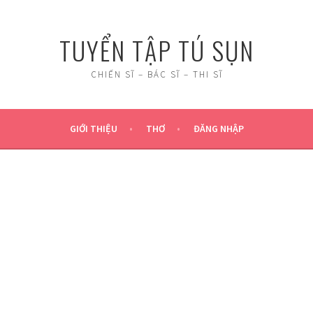
TUYỂN TẬP TÚ SỤN
CHIẾN SĨ – BÁC SĨ – THI SĨ
GIỚI THIỆU
THƠ
ĐĂNG NHẬP