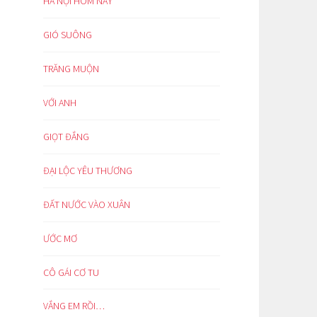
HÀ NỘI HÔM NAY
GIÓ SUÔNG
TRĂNG MUỘN
VỚI ANH
GIỌT ĐẮNG
ĐẠI LỘC YÊU THƯƠNG
ĐẤT NƯỚC VÀO XUÂN
ƯỚC MƠ
CÔ GÁI CƠ TU
VẮNG EM RỒI…