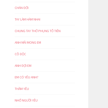
CHÁN ĐỜI
TAY LÀM HÀM NHAI
CHUNG TAY THỜ PHỤNG TỔ TIÊN
ANH MÃI MONG EM
CÔ ĐỘC
ANH ĐỢI EM
EM CÓ YÊU ANH?
THẦM YÊU
NHỚ NGƯỜI YÊU