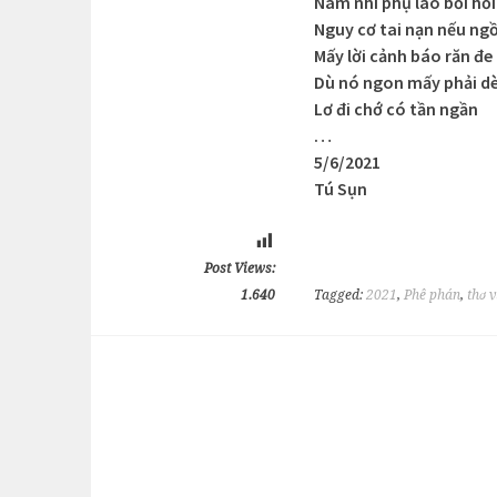
Nam nhi phụ lão bồi hồi
Nguy cơ tai nạn nếu ngồ
Mấy lời cảnh báo răn đe
Dù nó ngon mấy phải dè
Lơ đi chớ có tần ngần
…
5/6/2021
Tú Sụn
Post Views:
1.640
Tagged:
2021
,
Phê phán
,
thơ v