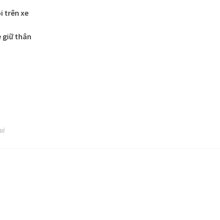
i trên xe
 giữ thân
ui