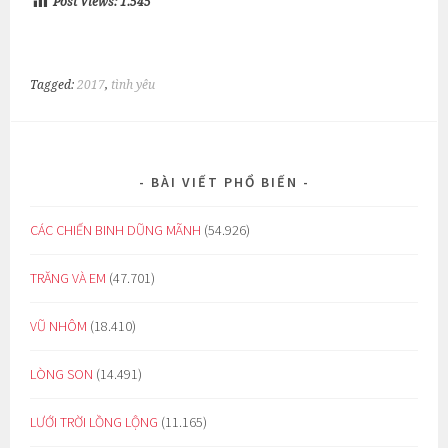
Post Views:
1.545
Tagged:
2017
,
tình yêu
BÀI VIẾT PHỔ BIẾN
CÁC CHIẾN BINH DŨNG MÃNH
(54.926)
TRĂNG VÀ EM
(47.701)
VŨ NHÔM
(18.410)
LÒNG SON
(14.491)
LƯỚI TRỜI LỒNG LỘNG
(11.165)