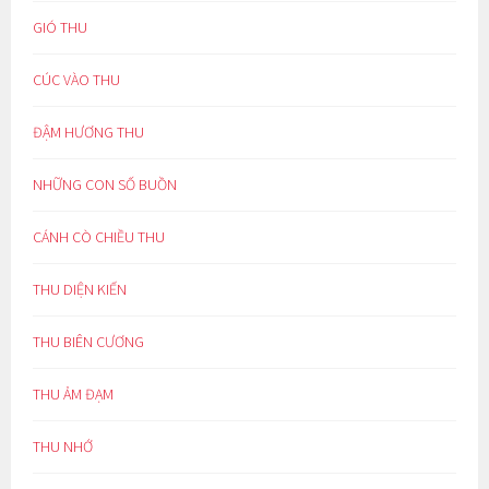
GIÓ THU
CÚC VÀO THU
ĐẬM HƯƠNG THU
NHỮNG CON SỐ BUỒN
CÁNH CÒ CHIỀU THU
THU DIỆN KIẾN
THU BIÊN CƯƠNG
THU ẢM ĐẠM
THU NHỚ