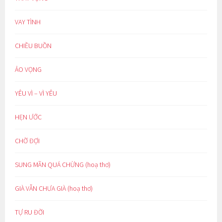
VAY TÌNH
CHIỀU BUỒN
ẢO VỌNG
YÊU VÌ – VÌ YÊU
HẸN ƯỚC
CHỜ ĐỢI
SUNG MÃN QUÁ CHỪNG (hoạ thơ)
GIÀ VẪN CHƯA GIÀ (hoạ thơ)
TỰ RU ĐỜI