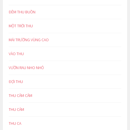
ĐÊM THU BUỒN
MỘT TRỜI THU
MÁI TRƯỜNG VÙNG CAO
VÀO THU
VƯỜN RAU NHO NHỎ
ĐỢI THU
THU CĂM CĂM
THU CẢM
THU CA