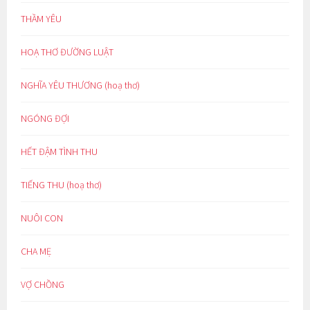
THẦM YÊU
HOẠ THƠ ĐƯỜNG LUẬT
NGHĨA YÊU THƯƠNG (hoạ thơ)
NGÓNG ĐỢI
HẾT ĐẬM TÌNH THU
TIẾNG THU (hoạ thơ)
NUÔI CON
CHA MẸ
VỢ CHỒNG