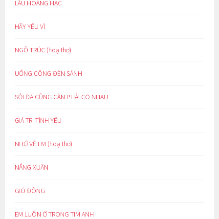
LẦU HOÀNG HẠC
HÃY YÊU VÌ
NGÕ TRÚC (hoạ thơ)
UỔNG CÔNG ĐÈN SÁNH
SỎI ĐÁ CŨNG CẦN PHẢI CÓ NHAU
GIÁ TRỊ TÌNH YÊU
NHỚ VỀ EM (hoạ thơ)
NẮNG XUÂN
GIÓ ĐÔNG
EM LUÔN Ở TRONG TIM ANH