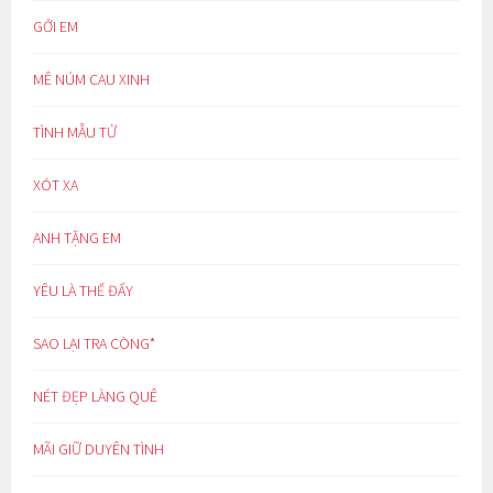
GỞI EM
MÊ NÚM CAU XINH
TÌNH MẪU TỬ
XÓT XA
ANH TẶNG EM
YÊU LÀ THẾ ĐẤY
SAO LẠI TRA CÒNG*
NÉT ĐẸP LÀNG QUÊ
MÃI GIỮ DUYÊN TÌNH