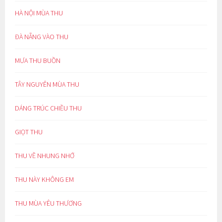
HÀ NỘI MÙA THU
ĐÀ NẴNG VÀO THU
MƯA THU BUỒN
TÂY NGUYÊN MÙA THU
DÁNG TRÚC CHIỀU THU
GIỌT THU
THU VỀ NHUNG NHỚ
THU NÀY KHÔNG EM
THU MÙA YÊU THƯƠNG