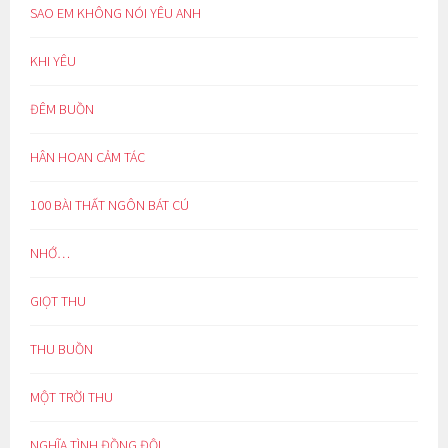
SAO EM KHÔNG NÓI YÊU ANH
KHI YÊU
ĐÊM BUỒN
HÂN HOAN CẢM TÁC
100 BÀI THẤT NGÔN BÁT CÚ
NHỚ…
GIỌT THU
THU BUỒN
MỘT TRỜI THU
NGHĨA TÌNH ĐỒNG ĐỘI