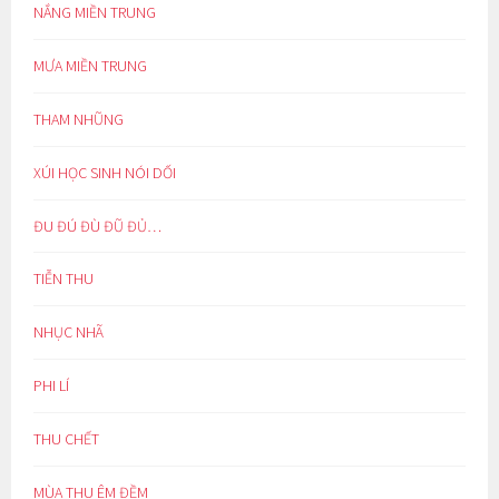
NẮNG MIỀN TRUNG
MƯA MIỀN TRUNG
THAM NHŨNG
XÚI HỌC SINH NÓI DỐI
ĐU ĐÚ ĐÙ ĐŨ ĐỦ…
TIỄN THU
NHỤC NHÃ
PHI LÍ
THU CHẾT
MÙA THU ÊM ĐỀM