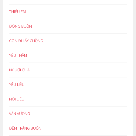
THIẾU EM
ĐÔNG BUỒN
CON ĐI LẤY CHỒNG
YÊU THẦM
NGƯỜI Ở LẠI
YÊU LIỀU
NÓI LIỀU
VẤN VƯƠNG
ĐÊM TRĂNG BUỒN