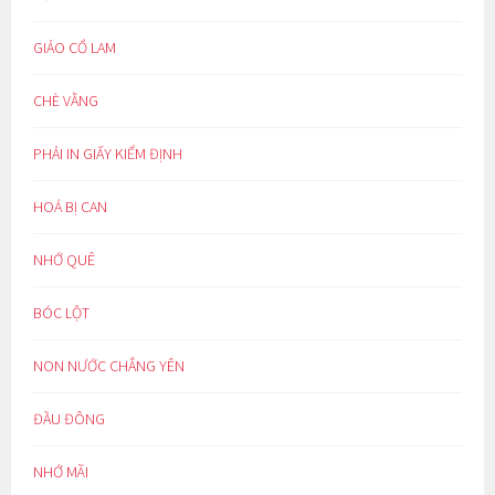
GIẢO CỔ LAM
CHÈ VẰNG
PHẢI IN GIẤY KIỂM ĐỊNH
HOÁ BỊ CAN
NHỚ QUÊ
BÓC LỘT
NON NƯỚC CHẲNG YÊN
ĐẦU ĐÔNG
NHỚ MÃI