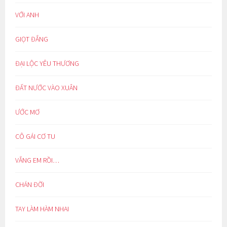
VỚI ANH
GIỌT ĐẮNG
ĐẠI LỘC YÊU THƯƠNG
ĐẤT NƯỚC VÀO XUÂN
ƯỚC MƠ
CÔ GÁI CƠ TU
VẮNG EM RỒI…
CHÁN ĐỜI
TAY LÀM HÀM NHAI