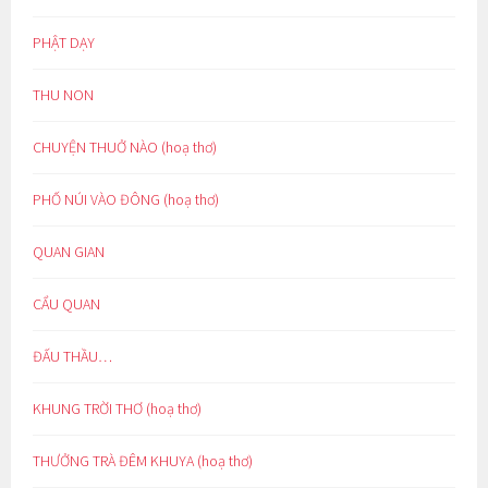
PHẬT DẠY
THU NON
CHUYỆN THUỞ NÀO (hoạ thơ)
PHỐ NÚI VÀO ĐÔNG (hoạ thơ)
QUAN GIAN
CẨU QUAN
ĐẤU THẦU…
KHUNG TRỜI THƠ (hoạ thơ)
THƯỞNG TRÀ ĐÊM KHUYA (hoạ thơ)