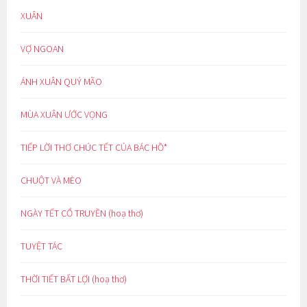
XUÂN
VỢ NGOAN
ÁNH XUÂN QUÝ MÃO
MÙA XUÂN ƯỚC VỌNG
TIẾP LỜI THƠ CHÚC TẾT CỦA BÁC HỒ*
CHUỘT VÀ MÈO
NGÀY TẾT CỔ TRUYỀN (hoạ thơ)
TUYỆT TÁC
THỜI TIẾT BẤT LỢI (hoạ thơ)