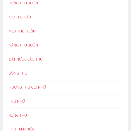
RỪNG THU BUỒN
GIÓ THU SẦU
MƯA THU BUỒN
NẮNG THU BUỒN
ĐẤT NƯỚC VÀO THU
SÔNG THU
HƯƠNG THU GỢI NHỚ
THU NHỚ
RỪNG THU
THU TRÊN BIỂN