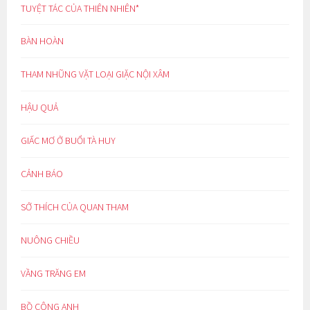
TUYỆT TÁC CỦA THIÊN NHIÊN*
BÀN HOÀN
THAM NHŨNG VẶT LOẠI GIẶC NỘI XÂM
HẬU QUẢ
GIẤC MƠ Ở BUỔI TÀ HUY
CẢNH BÁO
SỞ THÍCH CỦA QUAN THAM
NUÔNG CHIỀU
VẦNG TRĂNG EM
BỒ CÔNG ANH