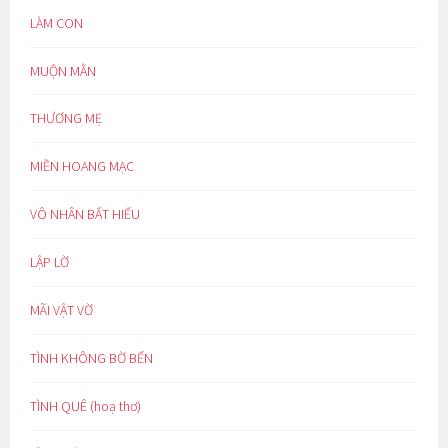
LÀM CON
MUỘN MẰN
THƯƠNG MẸ
MIỀN HOANG MẠC
VÔ NHÂN BẤT HIẾU
LẬP LỜ
MÃI VẬT VỜ
TÌNH KHÔNG BỜ BẾN
TÌNH QUÊ (hoạ thơ)