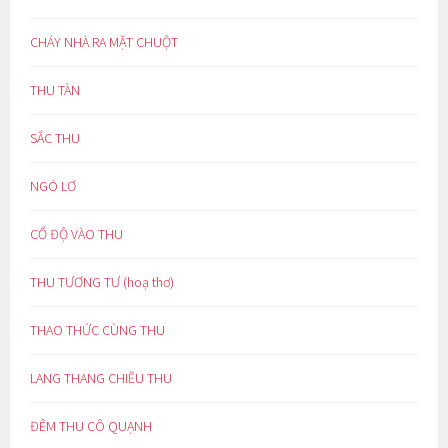
CHÁY NHÀ RA MẶT CHUỘT
THU TÀN
SẮC THU
NGÓ LƠ
CỔ ĐỘ VÀO THU
THU TƯƠNG TƯ (hoạ thơ)
THAO THỨC CÙNG THU
LANG THANG CHIỀU THU
ĐÊM THU CÔ QUẠNH