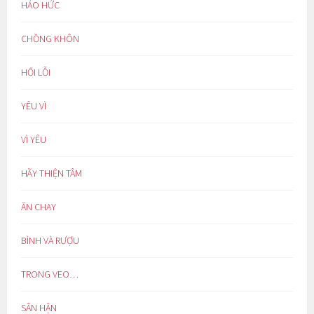
HÁO HỨC
CHỒNG KHÔN
HỐI LỖI
YÊU VÌ
VÌ YÊU
HÃY THIỆN TÂM
ĂN CHAY
BÌNH VÀ RƯỢU
TRONG VEO…
SÂN HẬN