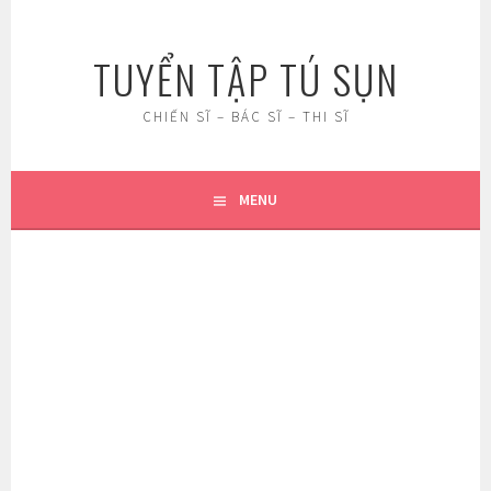
Skip
to
TUYỂN TẬP TÚ SỤN
content
CHIẾN SĨ – BÁC SĨ – THI SĨ
MENU