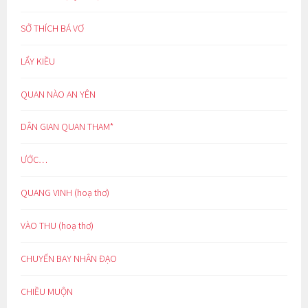
SỞ THÍCH BÁ VƠ
LẨY KIỀU
QUAN NÀO AN YÊN
DÂN GIAN QUAN THAM*
ƯỚC…
QUANG VINH (hoạ thơ)
VÀO THU (hoạ thơ)
CHUYẾN BAY NHÂN ĐẠO
CHIỀU MUỘN