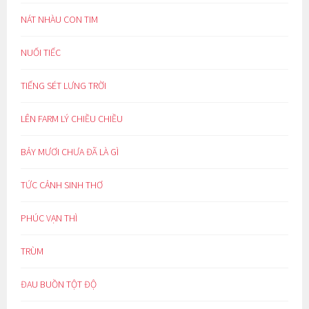
NÁT NHÀU CON TIM
NUỐI TIẾC
TIẾNG SÉT LƯNG TRỜI
LÊN FARM LÝ CHIỀU CHIỀU
BẢY MƯƠI CHƯA ĐÃ LÀ GÌ
TỨC CẢNH SINH THƠ
PHÚC VẠN THÌ
TRÙM
ĐAU BUỒN TỘT ĐỘ