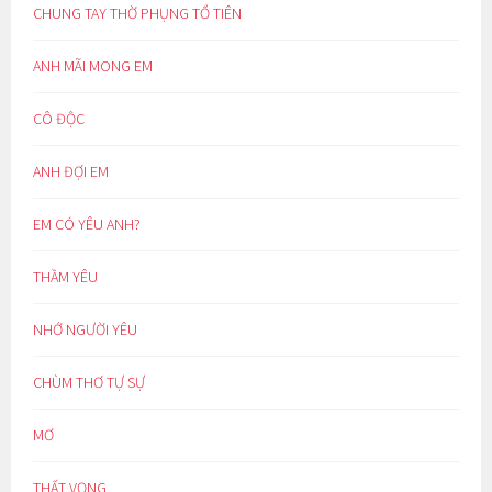
CHUNG TAY THỜ PHỤNG TỔ TIÊN
ANH MÃI MONG EM
CÔ ĐỘC
ANH ĐỢI EM
EM CÓ YÊU ANH?
THẦM YÊU
NHỚ NGƯỜI YÊU
CHÙM THƠ TỰ SỰ
MƠ
THẤT VỌNG