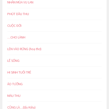
NHÂN MÙA VU LAN
PHÚT ĐẦU THU
CUỘC ĐỜI
…CHO LÀNH
LẺN VÀO RỪNG (hoạ thơ)
LẼ SỐNG
HI SINH TUỔI TRẺ
ẢO TƯỞNG
MÀU THU
CŨNG LÀ…(lẩy Kiều)