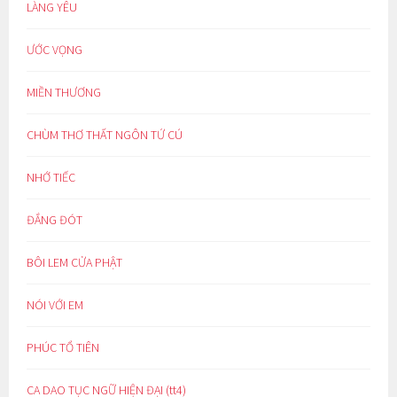
LÀNG YÊU
ƯỚC VỌNG
MIỀN THƯƠNG
CHÙM THƠ THẤT NGÔN TỨ CÚ
NHỚ TIẾC
ĐẮNG ĐÓT
BÔI LEM CỬA PHẬT
NÓI VỚI EM
PHÚC TỔ TIÊN
CA DAO TỤC NGỮ HIỆN ĐẠI (tt4)