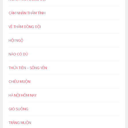
CẢM NHẬN THÂM TÌNH
VỀ THĂM ĐỒNG ĐỘI
HỘI NGỘ
NÀO CÓ ĐỦ
THỪA TIỀN – SỐNG YÊN
CHIỀU MUỘN
HÀ NỘI HÔM NAY
GIÓ SUÔNG
TRĂNG MUỘN