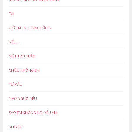
TU
GIỜ EM LÀ CỦA NGƯỜI TA
NẾU…
MỘT TRỜI XUÂN
CHIỀU KHÔNG EM
TỪ MẪU
NHỚ NGƯỜI YÊU
SAO EM KHÔNG NÓI YÊU ANH
KHI YÊU