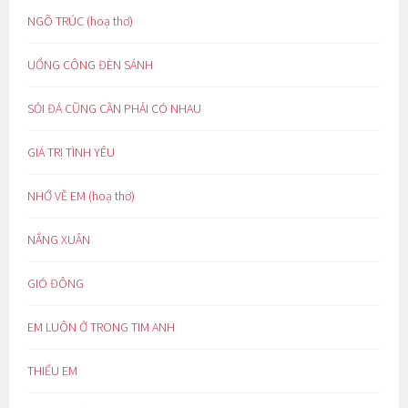
NGÕ TRÚC (hoạ thơ)
UỔNG CÔNG ĐÈN SÁNH
SỎI ĐÁ CŨNG CẦN PHẢI CÓ NHAU
GIÁ TRỊ TÌNH YÊU
NHỚ VỀ EM (hoạ thơ)
NẮNG XUÂN
GIÓ ĐÔNG
EM LUÔN Ở TRONG TIM ANH
THIẾU EM