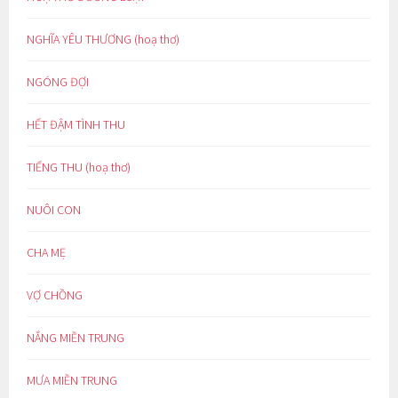
NGHĨA YÊU THƯƠNG (hoạ thơ)
NGÓNG ĐỢI
HẾT ĐẬM TÌNH THU
TIẾNG THU (hoạ thơ)
NUÔI CON
CHA MẸ
VỢ CHỒNG
NẮNG MIỀN TRUNG
MƯA MIỀN TRUNG