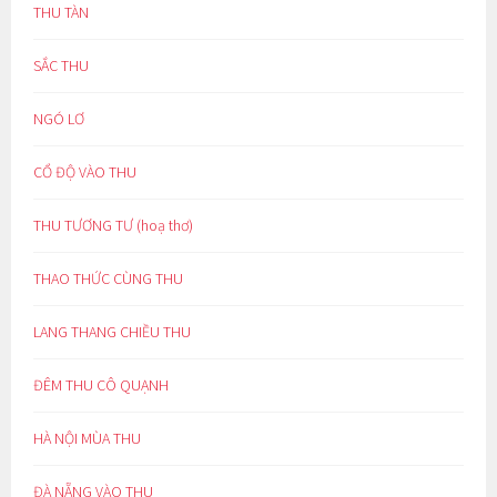
THU TÀN
SẮC THU
NGÓ LƠ
CỔ ĐỘ VÀO THU
THU TƯƠNG TƯ (hoạ thơ)
THAO THỨC CÙNG THU
LANG THANG CHIỀU THU
ĐÊM THU CÔ QUẠNH
HÀ NỘI MÙA THU
ĐÀ NẴNG VÀO THU