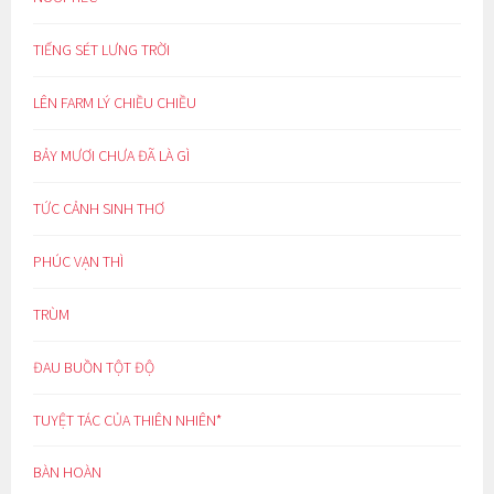
TIẾNG SÉT LƯNG TRỜI
LÊN FARM LÝ CHIỀU CHIỀU
BẢY MƯƠI CHƯA ĐÃ LÀ GÌ
TỨC CẢNH SINH THƠ
PHÚC VẠN THÌ
TRÙM
ĐAU BUỒN TỘT ĐỘ
TUYỆT TÁC CỦA THIÊN NHIÊN*
BÀN HOÀN