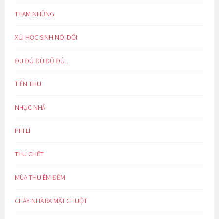
THAM NHŨNG
XÚI HỌC SINH NÓI DỐI
ĐU ĐÚ ĐÙ ĐŨ ĐỦ…
TIỄN THU
NHỤC NHÃ
PHI LÍ
THU CHẾT
MÙA THU ÊM ĐỀM
CHÁY NHÀ RA MẶT CHUỘT