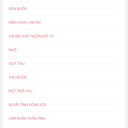
ĐÊM BUỒN
HÂN HOAN CẢM TÁC
100 BÀI THẤT NGÔN BÁT CÚ
NHỚ…
GIỌT THU
THU BUỒN
MỘT TRỜI THU
NGHĨA TÌNH ĐỒNG ĐỘI
CẢM NHẬN THÂM TÌNH