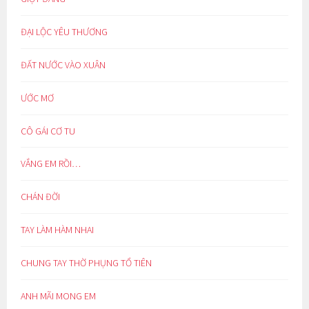
ĐẠI LỘC YÊU THƯƠNG
ĐẤT NƯỚC VÀO XUÂN
ƯỚC MƠ
CÔ GÁI CƠ TU
VẮNG EM RỒI…
CHÁN ĐỜI
TAY LÀM HÀM NHAI
CHUNG TAY THỜ PHỤNG TỔ TIÊN
ANH MÃI MONG EM