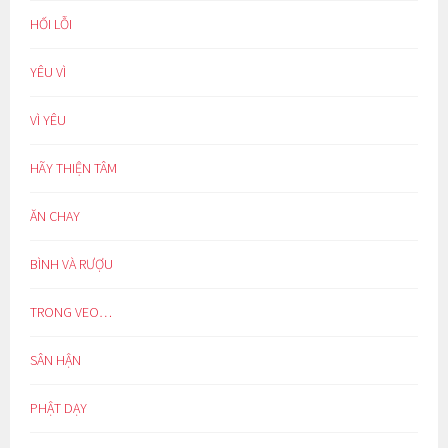
HỐI LỖI
YÊU VÌ
VÌ YÊU
HÃY THIỆN TÂM
ĂN CHAY
BÌNH VÀ RƯỢU
TRONG VEO…
SÂN HẬN
PHẬT DẠY