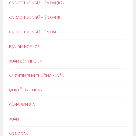
CA DAO TỤC NGỮ HIỆN ĐẠI (tt2)
CA DAO TỤC NGỮ HIỆN ĐẠI (tt)
CA DAO TỤC NGỮ HIỆN ĐẠI
BẠN GIÀ HỌP LỚP
XUÂN ĐẾN NHỚ EM
VALENTIN PHẢI THƯỜNG XUYÊN
QUÀ LỄ TÌNH NHÂN
CÙNG BẠN GIÀ
XUÂN
VỢ NGOAN