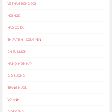
VỀ THĂM ĐỒNG ĐỘI
HỘI NGỘ
NÀO CÓ ĐỦ
THỪA TIỀN – SỐNG YÊN
CHIỀU MUỘN
HÀ NỘI HÔM NAY
GIÓ SUÔNG
TRĂNG MUỘN
VỚI ANH
GIỌT ĐẮNG