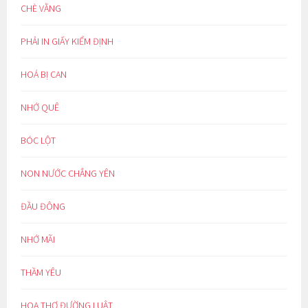
CHÈ VẰNG
PHẢI IN GIẤY KIỂM ĐỊNH
HOÁ BỊ CAN
NHỚ QUÊ
BÓC LỘT
NON NƯỚC CHẲNG YÊN
ĐẦU ĐÔNG
NHỚ MÃI
THẦM YÊU
HOẠ THƠ ĐƯỜNG LUẬT