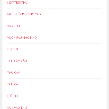
MỘT TRỜI THU
MÁI TRƯỜNG VÙNG CAO
VÀO THU
VƯỜN RAU NHO NHỎ
ĐỢI THU
THU CĂM CĂM
THU CẢM
THU CA
GIÓ THU
CÚC VÀO THU