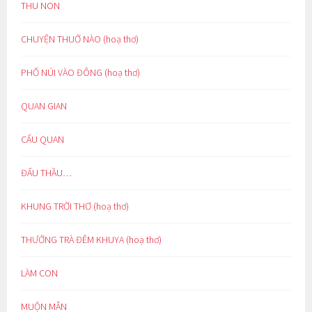
THU NON
CHUYỆN THUỞ NÀO (hoạ thơ)
PHỐ NÚI VÀO ĐÔNG (hoạ thơ)
QUAN GIAN
CẨU QUAN
ĐẤU THẦU…
KHUNG TRỜI THƠ (hoạ thơ)
THƯỞNG TRÀ ĐÊM KHUYA (hoạ thơ)
LÀM CON
MUỘN MẰN