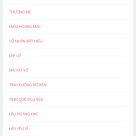
THƯƠNG MẸ
MIỀN HOANG MẠC
VÔ NHÂN BẤT HIẾU
LẬP LỜ
MÃI VẬT VỜ
TÌNH KHÔNG BỜ BẾN
TÌNH QUÊ (hoạ thơ)
LẦU HOÀNG HẠC
HÃY YÊU VÌ