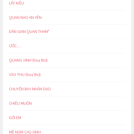
LẨY KIỀU
QUAN NÀO AN YÊN
DÂN GIAN QUAN THAM*
ƯỚC…
QUANG VINH (hoạ thơ)
VÀO THU (hoạ thơ)
CHUYẾN BAY NHÂN ĐẠO
CHIỀU MUỘN
GỞI EM
MÊ NÚM CAU XINH