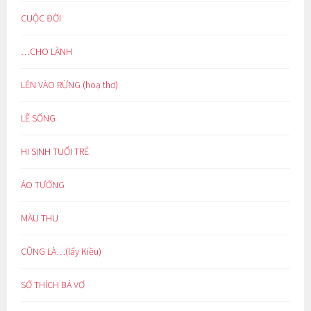
CUỘC ĐỜI
…CHO LÀNH
LẺN VÀO RỪNG (hoạ thơ)
LẼ SỐNG
HI SINH TUỔI TRẺ
ẢO TƯỞNG
MÀU THU
CŨNG LÀ…(lẩy Kiều)
SỞ THÍCH BÁ VƠ