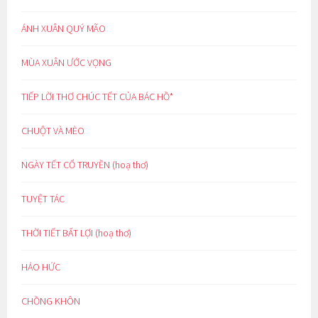
ÁNH XUÂN QUÝ MÃO
MÙA XUÂN ƯỚC VỌNG
TIẾP LỜI THƠ CHÚC TẾT CỦA BÁC HỒ*
CHUỘT VÀ MÈO
NGÀY TẾT CỔ TRUYỀN (hoạ thơ)
TUYỆT TÁC
THỜI TIẾT BẤT LỢI (hoạ thơ)
HÁO HỨC
CHỒNG KHÔN