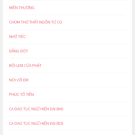
MIỀN THƯƠNG
CHÙM THƠ THẤT NGÔN TỨ CÚ
NHỚ TIẾC
ĐẮNG ĐÓT
BÔI LEM CỬA PHẬT
NÓI VỚI EM
PHÚC TỔ TIÊN
CA DAO TỤC NGỮ HIỆN ĐẠI (tt4)
CA DAO TỤC NGỮ HIỆN ĐẠI (tt3)