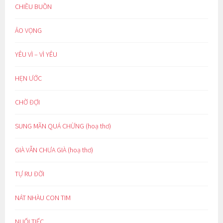
CHIỀU BUỒN
ẢO VỌNG
YÊU VÌ – VÌ YÊU
HẸN ƯỚC
CHỜ ĐỢI
SUNG MÃN QUÁ CHỪNG (hoạ thơ)
GIÀ VẪN CHƯA GIÀ (hoạ thơ)
TỰ RU ĐỜI
NÁT NHÀU CON TIM
NUỐI TIẾC