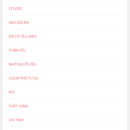
CÔ ĐỘC
ANH ĐỢI EM
EM CÓ YÊU ANH?
THẦM YÊU
NHỚ NGƯỜI YÊU
CHÙM THƠ TỰ SỰ
MƠ
THẤT VỌNG
VAY TÌNH