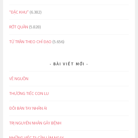
“ĐẶC KHU”
(6.382)
RỚT QUẦN
(5.828)
TỪ TRẦN THEO CHỈ ĐẠO
(5.656)
BÀI VIẾT MỚI
VỀ NGUỒN
THƯƠNG TIẾC CON LU
ĐÔI BÀN TAY NHÂN ÁI
TRỊ NGUYÊN NHÂN GÂY BỆNH
NHỮNG VIỆC TA CẦN LÀM NGAY