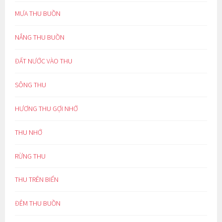
MƯA THU BUỒN
NẮNG THU BUỒN
ĐẤT NƯỚC VÀO THU
SÔNG THU
HƯƠNG THU GỢI NHỚ
THU NHỚ
RỪNG THU
THU TRÊN BIỂN
ĐÊM THU BUỒN