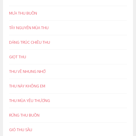
MƯA THU BUỒN
TÂY NGUYÊN MÙA THU
DÁNG TRÚC CHIỀU THU
GIỌT THU
THU VỀ NHUNG NHỚ
THU NÀY KHÔNG EM
THU MÙA YÊU THƯƠNG
RỪNG THU BUỒN
GIÓ THU SẦU