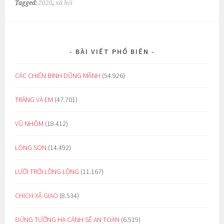
Tagged:
2020
,
xã hội
BÀI VIẾT PHỔ BIẾN
CÁC CHIẾN BINH DŨNG MÃNH
(54.926)
TRĂNG VÀ EM
(47.701)
VŨ NHÔM
(18.412)
LÒNG SON
(14.492)
LƯỚI TRỜI LỒNG LỘNG
(11.167)
CHỊCH XÃ GIAO
(8.534)
ĐỪNG TƯỞNG HẠ CÁNH SẼ AN TOÀN
(6.519)