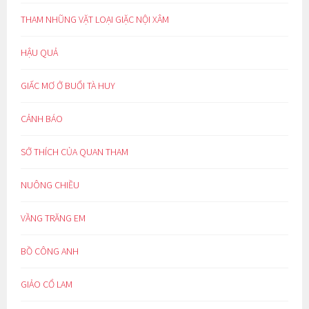
THAM NHŨNG VẶT LOẠI GIẶC NỘI XÂM
HẬU QUẢ
GIẤC MƠ Ở BUỔI TÀ HUY
CẢNH BÁO
SỞ THÍCH CỦA QUAN THAM
NUÔNG CHIỀU
VẦNG TRĂNG EM
BỒ CÔNG ANH
GIẢO CỔ LAM