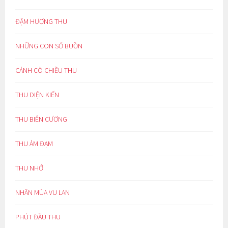
ĐẬM HƯƠNG THU
NHỮNG CON SỐ BUỒN
CÁNH CÒ CHIỀU THU
THU DIỆN KIẾN
THU BIÊN CƯƠNG
THU ẢM ĐẠM
THU NHỚ
NHÂN MÙA VU LAN
PHÚT ĐẦU THU