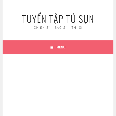
Skip
to
TUYỂN TẬP TÚ SỤN
content
CHIẾN SĨ – BÁC SĨ – THI SĨ
MENU