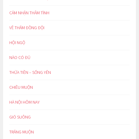
CẢM NHẬN THÂM TÌNH
VỀ THĂM ĐỒNG ĐỘI
HỘI NGỘ
NÀO CÓ ĐỦ
THỪA TIỀN – SỐNG YÊN
CHIỀU MUỘN
HÀ NỘI HÔM NAY
GIÓ SUÔNG
TRĂNG MUỘN