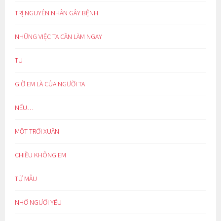
TRỊ NGUYÊN NHÂN GÂY BỆNH
NHỮNG VIỆC TA CẦN LÀM NGAY
TU
GIỜ EM LÀ CỦA NGƯỜI TA
NẾU…
MỘT TRỜI XUÂN
CHIỀU KHÔNG EM
TỪ MẪU
NHỚ NGƯỜI YÊU