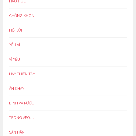
HÁO HỨC
CHỒNG KHÔN
HỐI LỖI
YÊU VÌ
VÌ YÊU
HÃY THIỆN TÂM
ĂN CHAY
BÌNH VÀ RƯỢU
TRONG VEO…
SÂN HẬN