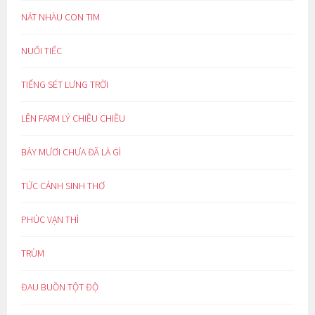
NÁT NHÀU CON TIM
NUỐI TIẾC
TIẾNG SÉT LƯNG TRỜI
LÊN FARM LÝ CHIỀU CHIỀU
BẢY MƯƠI CHƯA ĐÃ LÀ GÌ
TỨC CẢNH SINH THƠ
PHÚC VẠN THÌ
TRÙM
ĐAU BUỒN TỘT ĐỘ