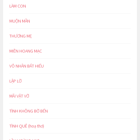
LÀM CON
MUỘN MẰN
THƯƠNG MẸ
MIỀN HOANG MẠC
VÔ NHÂN BẤT HIẾU
LẬP LỜ
MÃI VẬT VỜ
TÌNH KHÔNG BỜ BẾN
TÌNH QUÊ (hoạ thơ)