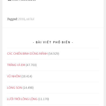
Tagged:
2018
,
xã hội
BÀI VIẾT PHỔ BIẾN
CÁC CHIẾN BINH DŨNG MÃNH
(54.929)
TRĂNG VÀ EM
(47.703)
VŨ NHÔM
(18.414)
LÒNG SON
(14.498)
LƯỚI TRỜI LỒNG LỘNG
(11.170)