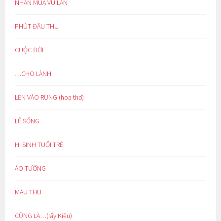
NHÂN MÙA VU LAN
PHÚT ĐẦU THU
CUỘC ĐỜI
…CHO LÀNH
LẺN VÀO RỪNG (hoạ thơ)
LẼ SỐNG
HI SINH TUỔI TRẺ
ẢO TƯỞNG
MÀU THU
CŨNG LÀ…(lẩy Kiều)