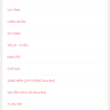
VAY TÌNH
CHIỀU BUỒN
ẢO VỌNG
YÊU VÌ – VÌ YÊU
HẸN ƯỚC
CHỜ ĐỢI
SUNG MÃN QUÁ CHỪNG (hoạ thơ)
GIÀ VẪN CHƯA GIÀ (hoạ thơ)
TỰ RU ĐỜI