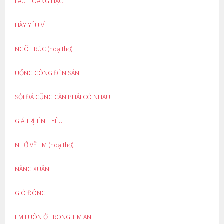
LẦU HOÀNG HẠC
HÃY YÊU VÌ
NGÕ TRÚC (hoạ thơ)
UỔNG CÔNG ĐÈN SÁNH
SỎI ĐÁ CŨNG CẦN PHẢI CÓ NHAU
GIÁ TRỊ TÌNH YÊU
NHỚ VỀ EM (hoạ thơ)
NẮNG XUÂN
GIÓ ĐÔNG
EM LUÔN Ở TRONG TIM ANH