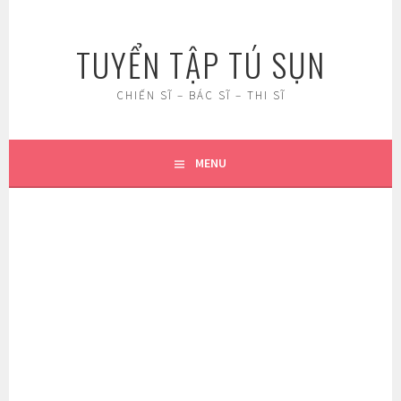
Skip
to
TUYỂN TẬP TÚ SỤN
content
CHIẾN SĨ – BÁC SĨ – THI SĨ
MENU