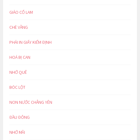
GIẢO CỔ LAM
CHÈ VẰNG
PHẢI IN GIẤY KIỂM ĐỊNH
HOÁ BỊ CAN
NHỚ QUÊ
BÓC LỘT
NON NƯỚC CHẲNG YÊN
ĐẦU ĐÔNG
NHỚ MÃI