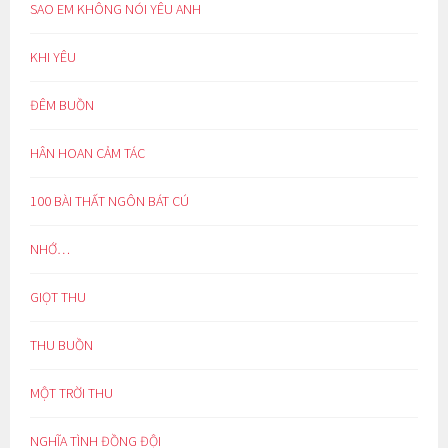
SAO EM KHÔNG NÓI YÊU ANH
KHI YÊU
ĐÊM BUỒN
HÂN HOAN CẢM TÁC
100 BÀI THẤT NGÔN BÁT CÚ
NHỚ…
GIỌT THU
THU BUỒN
MỘT TRỜI THU
NGHĨA TÌNH ĐỒNG ĐỘI