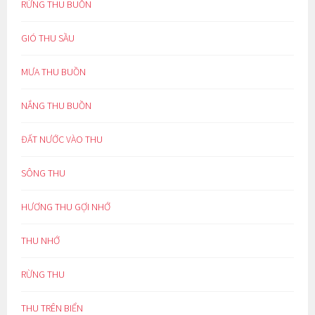
RỪNG THU BUỒN
GIÓ THU SẦU
MƯA THU BUỒN
NẮNG THU BUỒN
ĐẤT NƯỚC VÀO THU
SÔNG THU
HƯƠNG THU GỢI NHỚ
THU NHỚ
RỪNG THU
THU TRÊN BIỂN