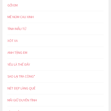
GỞI EM
MÊ NÚM CAU XINH
TÌNH MẪU TỬ
XÓT XA
ANH TẶNG EM
YÊU LÀ THẾ ĐẤY
SAO LẠI TRA CÒNG*
NÉT ĐẸP LÀNG QUÊ
MÃI GIỮ DUYÊN TÌNH