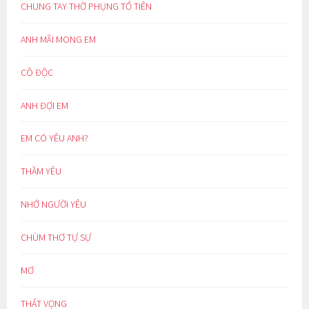
CHUNG TAY THỜ PHỤNG TỔ TIÊN
ANH MÃI MONG EM
CÔ ĐỘC
ANH ĐỢI EM
EM CÓ YÊU ANH?
THẦM YÊU
NHỚ NGƯỜI YÊU
CHÙM THƠ TỰ SỰ
MƠ
THẤT VỌNG