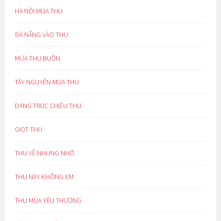
HÀ NỘI MÙA THU
ĐÀ NẴNG VÀO THU
MƯA THU BUỒN
TÂY NGUYÊN MÙA THU
DÁNG TRÚC CHIỀU THU
GIỌT THU
THU VỀ NHUNG NHỚ
THU NÀY KHÔNG EM
THU MÙA YÊU THƯƠNG