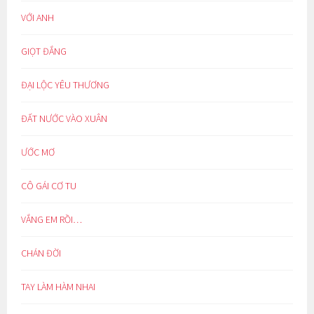
VỚI ANH
GIỌT ĐẮNG
ĐẠI LỘC YÊU THƯƠNG
ĐẤT NƯỚC VÀO XUÂN
ƯỚC MƠ
CÔ GÁI CƠ TU
VẮNG EM RỒI…
CHÁN ĐỜI
TAY LÀM HÀM NHAI