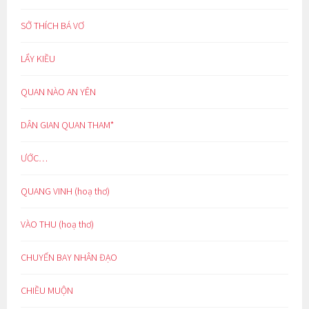
SỞ THÍCH BÁ VƠ
LẨY KIỀU
QUAN NÀO AN YÊN
DÂN GIAN QUAN THAM*
ƯỚC…
QUANG VINH (hoạ thơ)
VÀO THU (hoạ thơ)
CHUYẾN BAY NHÂN ĐẠO
CHIỀU MUỘN