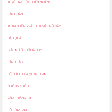
TUYỆT TÁC CỦA THIÊN NHIÊN*
BÀN HOÀN
THAM NHŨNG VẶT LOẠI GIẶC NỘI XÂM
HẬU QUẢ
GIẤC MƠ Ở BUỔI TÀ HUY
CẢNH BÁO
SỞ THÍCH CỦA QUAN THAM
NUÔNG CHIỀU
VẦNG TRĂNG EM
BỒ CÔNG ANH