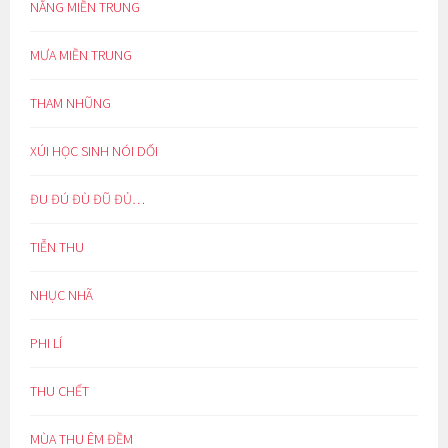
NẮNG MIỀN TRUNG
MƯA MIỀN TRUNG
THAM NHŨNG
XÚI HỌC SINH NÓI DỐI
ĐU ĐÚ ĐÙ ĐŨ ĐỦ…
TIỄN THU
NHỤC NHÃ
PHI LÍ
THU CHẾT
MÙA THU ÊM ĐỀM