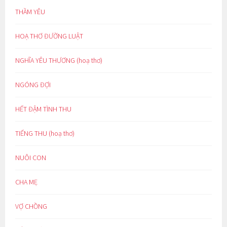
THẦM YÊU
HOẠ THƠ ĐƯỜNG LUẬT
NGHĨA YÊU THƯƠNG (hoạ thơ)
NGÓNG ĐỢI
HẾT ĐẬM TÌNH THU
TIẾNG THU (hoạ thơ)
NUÔI CON
CHA MẸ
VỢ CHỒNG