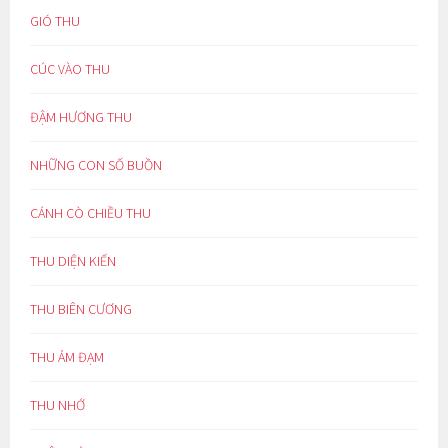
GIÓ THU
CÚC VÀO THU
ĐẬM HƯƠNG THU
NHỮNG CON SỐ BUỒN
CÁNH CÒ CHIỀU THU
THU DIỆN KIẾN
THU BIÊN CƯƠNG
THU ẢM ĐẠM
THU NHỚ