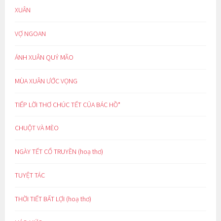
XUÂN
VỢ NGOAN
ÁNH XUÂN QUÝ MÃO
MÙA XUÂN ƯỚC VỌNG
TIẾP LỜI THƠ CHÚC TẾT CỦA BÁC HỒ*
CHUỘT VÀ MÈO
NGÀY TẾT CỔ TRUYỀN (hoạ thơ)
TUYỆT TÁC
THỜI TIẾT BẤT LỢI (hoạ thơ)