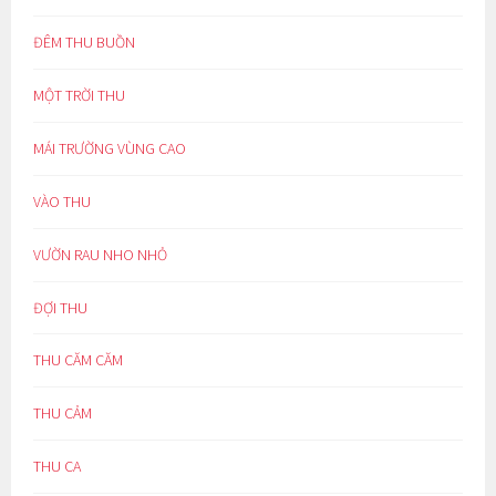
ĐÊM THU BUỒN
MỘT TRỜI THU
MÁI TRƯỜNG VÙNG CAO
VÀO THU
VƯỜN RAU NHO NHỎ
ĐỢI THU
THU CĂM CĂM
THU CẢM
THU CA