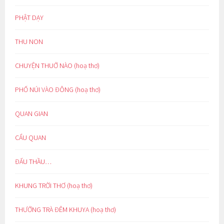
PHẬT DẠY
THU NON
CHUYỆN THUỞ NÀO (hoạ thơ)
PHỐ NÚI VÀO ĐÔNG (hoạ thơ)
QUAN GIAN
CẨU QUAN
ĐẤU THẦU…
KHUNG TRỜI THƠ (hoạ thơ)
THƯỞNG TRÀ ĐÊM KHUYA (hoạ thơ)