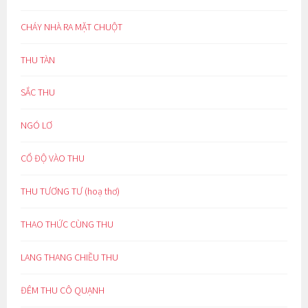
CHÁY NHÀ RA MẶT CHUỘT
THU TÀN
SẮC THU
NGÓ LƠ
CỔ ĐỘ VÀO THU
THU TƯƠNG TƯ (hoạ thơ)
THAO THỨC CÙNG THU
LANG THANG CHIỀU THU
ĐÊM THU CÔ QUẠNH