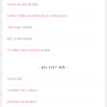
CHỊCH XÃ GIAO
(8.536)
ĐỪNG TƯỞNG HẠ CÁNH SẼ AN TOÀN
(6.522)
“ĐẶC KHU”
(6.385)
RỚT QUẦN
(5.830)
TỪ TRẦN THEO CHỈ ĐẠO
(5.659)
BÀI VIẾT MỚI
VỀ NGUỒN
THƯƠNG TIẾC CON LU
ĐÔI BÀN TAY NHÂN ÁI