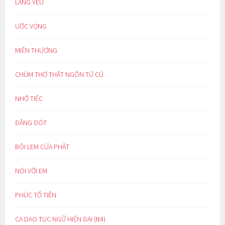
LÀNG YÊU
ƯỚC VỌNG
MIỀN THƯƠNG
CHÙM THƠ THẤT NGÔN TỨ CÚ
NHỚ TIẾC
ĐẮNG ĐÓT
BÔI LEM CỬA PHẬT
NÓI VỚI EM
PHÚC TỔ TIÊN
CA DAO TỤC NGỮ HIỆN ĐẠI (tt4)