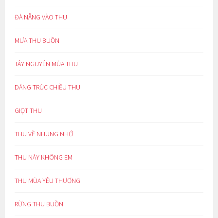
ĐÀ NẴNG VÀO THU
MƯA THU BUỒN
TÂY NGUYÊN MÙA THU
DÁNG TRÚC CHIỀU THU
GIỌT THU
THU VỀ NHUNG NHỚ
THU NÀY KHÔNG EM
THU MÙA YÊU THƯƠNG
RỪNG THU BUỒN