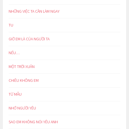
NHỮNG VIỆC TA CẦN LÀM NGAY
TU
GIỜ EM LÀ CỦA NGƯỜI TA
NẾU…
MỘT TRỜI XUÂN
CHIỀU KHÔNG EM
TỪ MẪU
NHỚ NGƯỜI YÊU
SAO EM KHÔNG NÓI YÊU ANH