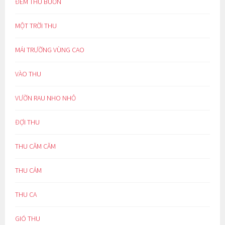
ĐÊM THU BUỒN
MỘT TRỜI THU
MÁI TRƯỜNG VÙNG CAO
VÀO THU
VƯỜN RAU NHO NHỎ
ĐỢI THU
THU CĂM CĂM
THU CẢM
THU CA
GIÓ THU