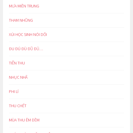
MƯA MIỀN TRUNG
THAM NHŨNG
XÚI HỌC SINH NÓI DỐI
ĐU ĐÚ ĐÙ ĐŨ ĐỦ…
TIỄN THU
NHỤC NHÃ
PHI LÍ
THU CHẾT
MÙA THU ÊM ĐỀM