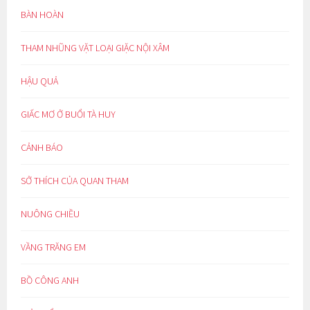
BÀN HOÀN
THAM NHŨNG VẶT LOẠI GIẶC NỘI XÂM
HẬU QUẢ
GIẤC MƠ Ở BUỔI TÀ HUY
CẢNH BÁO
SỞ THÍCH CỦA QUAN THAM
NUÔNG CHIỀU
VẦNG TRĂNG EM
BỒ CÔNG ANH