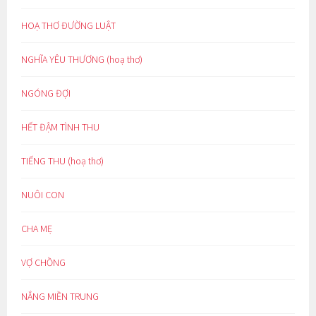
HOẠ THƠ ĐƯỜNG LUẬT
NGHĨA YÊU THƯƠNG (hoạ thơ)
NGÓNG ĐỢI
HẾT ĐẬM TÌNH THU
TIẾNG THU (hoạ thơ)
NUÔI CON
CHA MẸ
VỢ CHỒNG
NẮNG MIỀN TRUNG