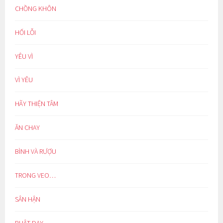
CHỒNG KHÔN
HỐI LỖI
YÊU VÌ
VÌ YÊU
HÃY THIỆN TÂM
ĂN CHAY
BÌNH VÀ RƯỢU
TRONG VEO…
SÂN HẬN