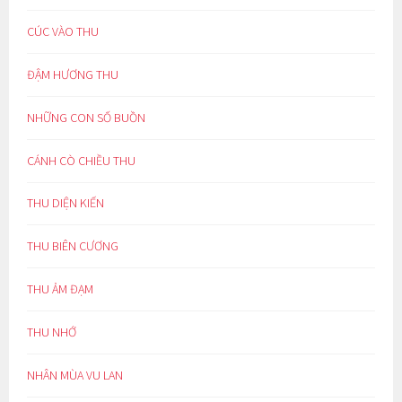
CÚC VÀO THU
ĐẬM HƯƠNG THU
NHỮNG CON SỐ BUỒN
CÁNH CÒ CHIỀU THU
THU DIỆN KIẾN
THU BIÊN CƯƠNG
THU ẢM ĐẠM
THU NHỚ
NHÂN MÙA VU LAN