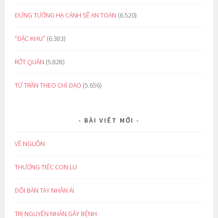
ĐỪNG TƯỞNG HẠ CÁNH SẼ AN TOÀN
(6.520)
“ĐẶC KHU”
(6.383)
RỚT QUẦN
(5.828)
TỪ TRẦN THEO CHỈ ĐẠO
(5.656)
BÀI VIẾT MỚI
VỀ NGUỒN
THƯƠNG TIẾC CON LU
ĐÔI BÀN TAY NHÂN ÁI
TRỊ NGUYÊN NHÂN GÂY BỆNH