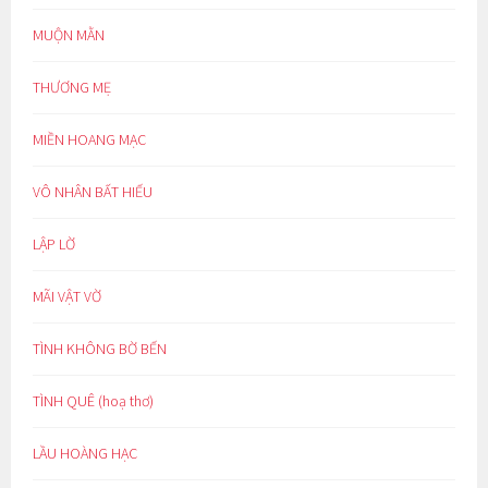
MUỘN MẰN
THƯƠNG MẸ
MIỀN HOANG MẠC
VÔ NHÂN BẤT HIẾU
LẬP LỜ
MÃI VẬT VỜ
TÌNH KHÔNG BỜ BẾN
TÌNH QUÊ (hoạ thơ)
LẦU HOÀNG HẠC