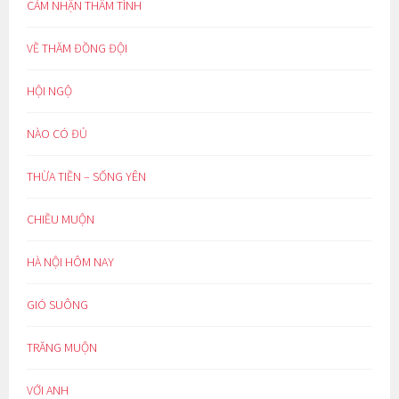
CẢM NHẬN THÂM TÌNH
VỀ THĂM ĐỒNG ĐỘI
HỘI NGỘ
NÀO CÓ ĐỦ
THỪA TIỀN – SỐNG YÊN
CHIỀU MUỘN
HÀ NỘI HÔM NAY
GIÓ SUÔNG
TRĂNG MUỘN
VỚI ANH