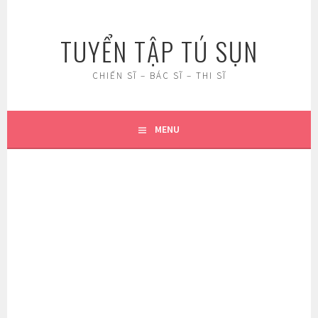
Skip
to
TUYỂN TẬP TÚ SỤN
content
CHIẾN SĨ – BÁC SĨ – THI SĨ
MENU