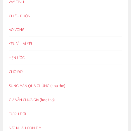
VAY TÌNH
CHIỀU BUỒN
ẢO VỌNG
YÊU VÌ – VÌ YÊU
HẸN ƯỚC
CHỜ ĐỢI
SUNG MÃN QUÁ CHỪNG (hoạ thơ)
GIÀ VẪN CHƯA GIÀ (hoạ thơ)
TỰ RU ĐỜI
NÁT NHÀU CON TIM