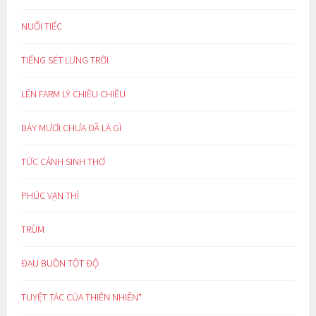
NUỐI TIẾC
TIẾNG SÉT LƯNG TRỜI
LÊN FARM LÝ CHIỀU CHIỀU
BẢY MƯƠI CHƯA ĐÃ LÀ GÌ
TỨC CẢNH SINH THƠ
PHÚC VẠN THÌ
TRÙM
ĐAU BUỒN TỘT ĐỘ
TUYỆT TÁC CỦA THIÊN NHIÊN*