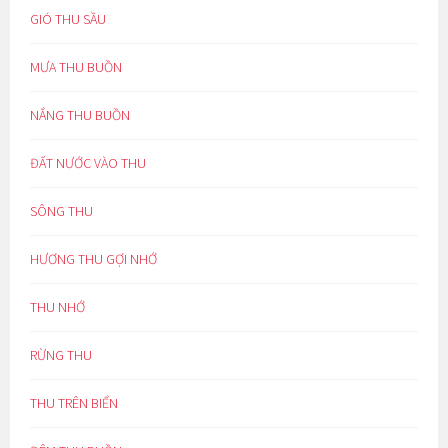
GIÓ THU SẦU
MƯA THU BUỒN
NẮNG THU BUỒN
ĐẤT NƯỚC VÀO THU
SÔNG THU
HƯƠNG THU GỢI NHỚ
THU NHỚ
RỪNG THU
THU TRÊN BIỂN