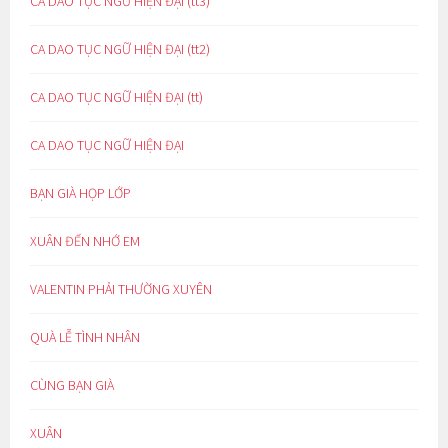
CA DAO TỤC NGỮ HIỆN ĐẠI (tt3)
CA DAO TỤC NGỮ HIỆN ĐẠI (tt2)
CA DAO TỤC NGỮ HIỆN ĐẠI (tt)
CA DAO TỤC NGỮ HIỆN ĐẠI
BẠN GIÀ HỌP LỚP
XUÂN ĐẾN NHỚ EM
VALENTIN PHẢI THƯỜNG XUYÊN
QUÀ LỄ TÌNH NHÂN
CÙNG BẠN GIÀ
XUÂN