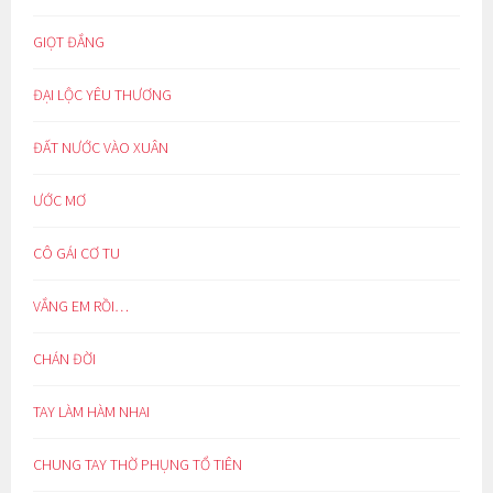
GIỌT ĐẮNG
ĐẠI LỘC YÊU THƯƠNG
ĐẤT NƯỚC VÀO XUÂN
ƯỚC MƠ
CÔ GÁI CƠ TU
VẮNG EM RỒI…
CHÁN ĐỜI
TAY LÀM HÀM NHAI
CHUNG TAY THỜ PHỤNG TỔ TIÊN