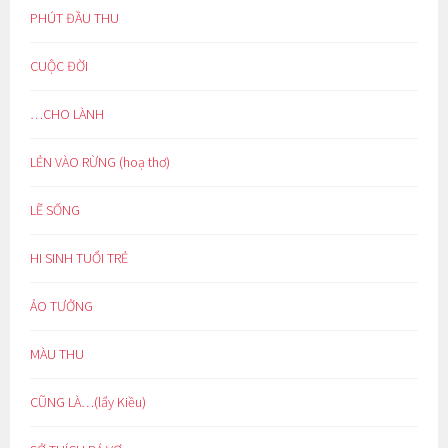
PHÚT ĐẦU THU
CUỘC ĐỜI
…CHO LÀNH
LẺN VÀO RỪNG (hoạ thơ)
LẼ SỐNG
HI SINH TUỔI TRẺ
ẢO TƯỞNG
MÀU THU
CŨNG LÀ…(lẩy Kiều)