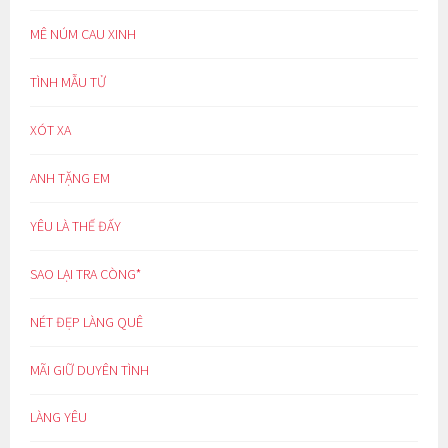
MÊ NÚM CAU XINH
TÌNH MẪU TỬ
XÓT XA
ANH TẶNG EM
YÊU LÀ THẾ ĐẤY
SAO LẠI TRA CÒNG*
NÉT ĐẸP LÀNG QUÊ
MÃI GIỮ DUYÊN TÌNH
LÀNG YÊU