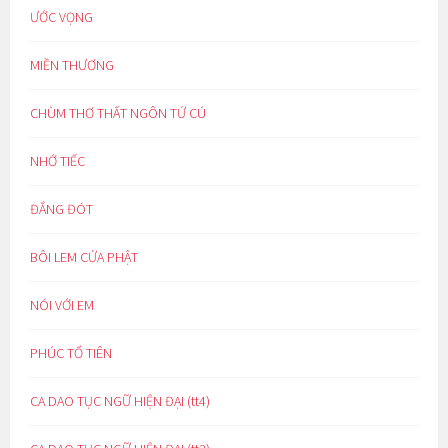
ƯỚC VỌNG
MIỀN THƯƠNG
CHÙM THƠ THẤT NGÔN TỨ CÚ
NHỚ TIẾC
ĐẮNG ĐÓT
BÔI LEM CỬA PHẬT
NÓI VỚI EM
PHÚC TỔ TIÊN
CA DAO TỤC NGỮ HIỆN ĐẠI (tt4)