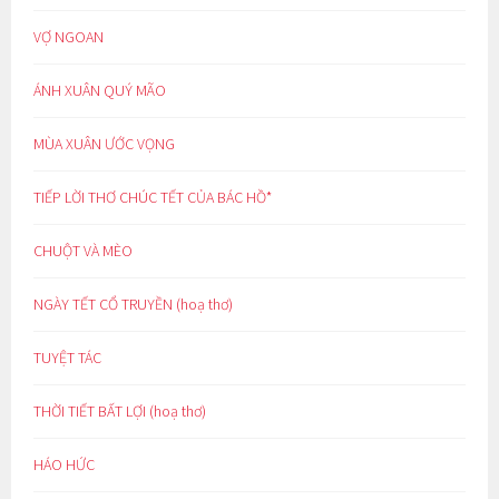
VỢ NGOAN
ÁNH XUÂN QUÝ MÃO
MÙA XUÂN ƯỚC VỌNG
TIẾP LỜI THƠ CHÚC TẾT CỦA BÁC HỒ*
CHUỘT VÀ MÈO
NGÀY TẾT CỔ TRUYỀN (hoạ thơ)
TUYỆT TÁC
THỜI TIẾT BẤT LỢI (hoạ thơ)
HÁO HỨC