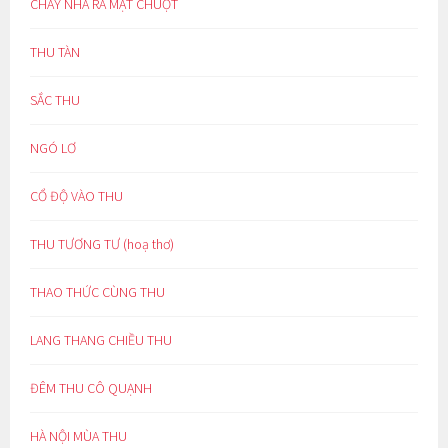
CHÁY NHÀ RA MẶT CHUỘT
THU TÀN
SẮC THU
NGÓ LƠ
CỔ ĐỘ VÀO THU
THU TƯƠNG TƯ (hoạ thơ)
THAO THỨC CÙNG THU
LANG THANG CHIỀU THU
ĐÊM THU CÔ QUẠNH
HÀ NỘI MÙA THU