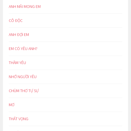
ANH MÃI MONG EM
CÔ ĐỘC
ANH ĐỢI EM
EM CÓ YÊU ANH?
THẦM YÊU
NHỚ NGƯỜI YÊU
CHÙM THƠ TỰ SỰ
MƠ
THẤT VỌNG