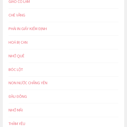
GIẢO CỔ LAM
CHÈ VẰNG
PHẢI IN GIẤY KIỂM ĐỊNH
HOÁ BỊ CAN
NHỚ QUÊ
BÓC LỘT
NON NƯỚC CHẲNG YÊN
ĐẦU ĐÔNG
NHỚ MÃI
THẦM YÊU