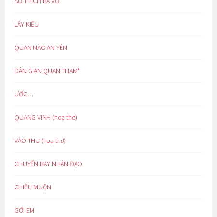
SỞ THÍCH BÁ VƠ
LẨY KIỀU
QUAN NÀO AN YÊN
DÂN GIAN QUAN THAM*
ƯỚC…
QUANG VINH (hoạ thơ)
VÀO THU (hoạ thơ)
CHUYẾN BAY NHÂN ĐẠO
CHIỀU MUỘN
GỞI EM