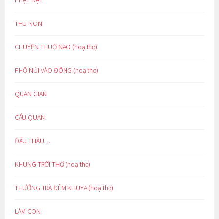
PHẬT DẠY
THU NON
CHUYỆN THUỞ NÀO (hoạ thơ)
PHỐ NÚI VÀO ĐÔNG (hoạ thơ)
QUAN GIAN
CẨU QUAN
ĐẤU THẦU…
KHUNG TRỜI THƠ (hoạ thơ)
THƯỞNG TRÀ ĐÊM KHUYA (hoạ thơ)
LÀM CON