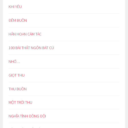
KHI YÊU
ĐÊM BUỒN
HÂN HOAN CẢM TÁC
100 BÀI THẤT NGÔN BÁT CÚ
NHỚ…
GIỌT THU
THU BUỒN
MỘT TRỜI THU
NGHĨA TÌNH ĐỒNG ĐỘI