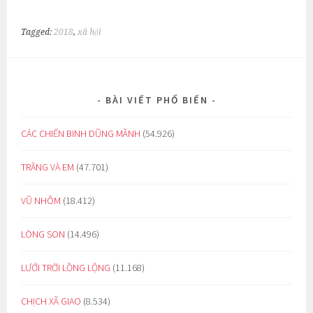
Tagged:
2018
,
xã hội
BÀI VIẾT PHỔ BIẾN
CÁC CHIẾN BINH DŨNG MÃNH
(54.926)
TRĂNG VÀ EM
(47.701)
VŨ NHÔM
(18.412)
LÒNG SON
(14.496)
LƯỚI TRỜI LỒNG LỘNG
(11.168)
CHỊCH XÃ GIAO
(8.534)