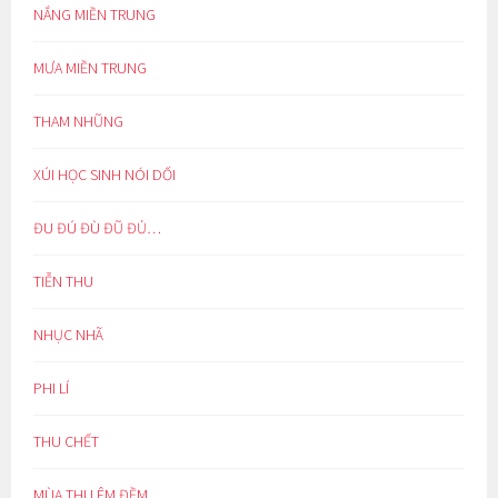
NẮNG MIỀN TRUNG
MƯA MIỀN TRUNG
THAM NHŨNG
XÚI HỌC SINH NÓI DỐI
ĐU ĐÚ ĐÙ ĐŨ ĐỦ…
TIỄN THU
NHỤC NHÃ
PHI LÍ
THU CHẾT
MÙA THU ÊM ĐỀM