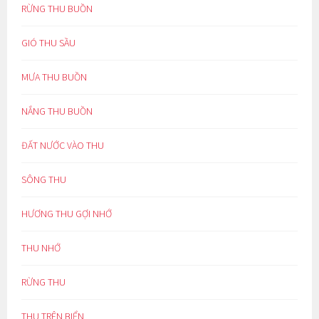
RỪNG THU BUỒN
GIÓ THU SẦU
MƯA THU BUỒN
NẮNG THU BUỒN
ĐẤT NƯỚC VÀO THU
SÔNG THU
HƯƠNG THU GỢI NHỚ
THU NHỚ
RỪNG THU
THU TRÊN BIỂN