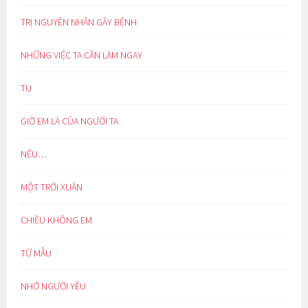
TRỊ NGUYÊN NHÂN GÂY BỆNH
NHỮNG VIỆC TA CẦN LÀM NGAY
TU
GIỜ EM LÀ CỦA NGƯỜI TA
NẾU…
MỘT TRỜI XUÂN
CHIỀU KHÔNG EM
TỪ MẪU
NHỚ NGƯỜI YÊU