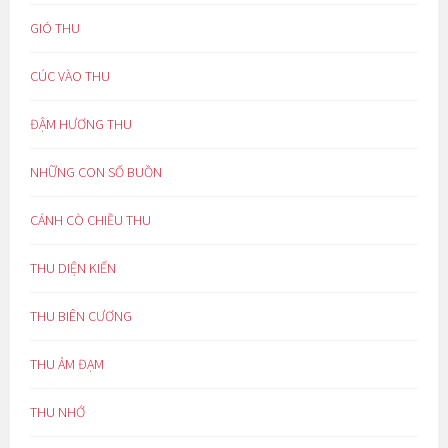
GIÓ THU
CÚC VÀO THU
ĐẬM HƯƠNG THU
NHỮNG CON SỐ BUỒN
CÁNH CÒ CHIỀU THU
THU DIỆN KIẾN
THU BIÊN CƯƠNG
THU ẢM ĐẠM
THU NHỚ