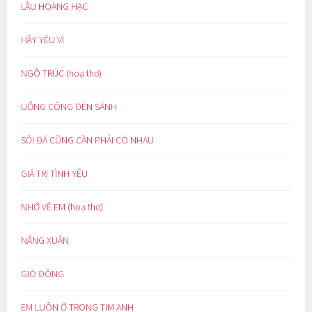
LẦU HOÀNG HẠC
HÃY YÊU VÌ
NGÕ TRÚC (hoạ thơ)
UỔNG CÔNG ĐÈN SÁNH
SỎI ĐÁ CŨNG CẦN PHẢI CÓ NHAU
GIÁ TRỊ TÌNH YÊU
NHỚ VỀ EM (hoạ thơ)
NẮNG XUÂN
GIÓ ĐÔNG
EM LUÔN Ở TRONG TIM ANH