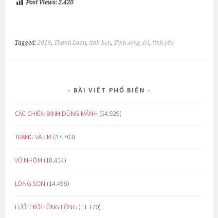
Post Views:
2.420
Tagged:
2019
,
Thanh Loan
,
tình bạn
,
Tình đồng đội
,
tình yêu
BÀI VIẾT PHỔ BIẾN
CÁC CHIẾN BINH DŨNG MÃNH
(54.929)
TRĂNG VÀ EM
(47.703)
VŨ NHÔM
(18.414)
LÒNG SON
(14.498)
LƯỚI TRỜI LỒNG LỘNG
(11.170)