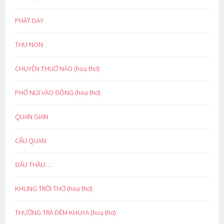
PHẬT DẠY
THU NON
CHUYỆN THUỞ NÀO (hoạ thơ)
PHỐ NÚI VÀO ĐÔNG (hoạ thơ)
QUAN GIAN
CẨU QUAN
ĐẤU THẦU…
KHUNG TRỜI THƠ (hoạ thơ)
THƯỞNG TRÀ ĐÊM KHUYA (hoạ thơ)