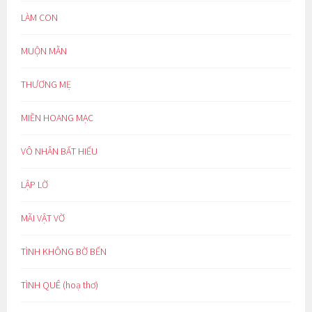
LÀM CON
MUỘN MẰN
THƯƠNG MẸ
MIỀN HOANG MẠC
VÔ NHÂN BẤT HIẾU
LẬP LỜ
MÃI VẬT VỜ
TÌNH KHÔNG BỜ BẾN
TÌNH QUÊ (hoạ thơ)