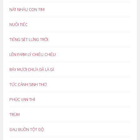
NÁT NHÀU CON TIM
NUỐI TIẾC
TIẾNG SÉT LƯNG TRỜI
LÊN FARM LÝ CHIỀU CHIỀU
BẢY MƯƠI CHƯA ĐÃ LÀ GÌ
TỨC CẢNH SINH THƠ
PHÚC VẠN THÌ
TRÙM
ĐAU BUỒN TỘT ĐỘ