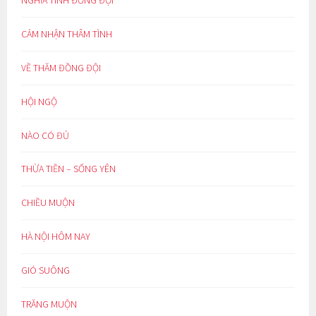
CẢM NHẬN THÂM TÌNH
VỀ THĂM ĐỒNG ĐỘI
HỘI NGỘ
NÀO CÓ ĐỦ
THỪA TIỀN – SỐNG YÊN
CHIỀU MUỘN
HÀ NỘI HÔM NAY
GIÓ SUÔNG
TRĂNG MUỘN