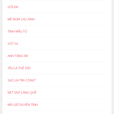
GỞI EM
MÊ NÚM CAU XINH
TÌNH MẪU TỬ
XÓT XA
ANH TẶNG EM
YÊU LÀ THẾ ĐẤY
SAO LẠI TRA CÒNG*
NÉT ĐẸP LÀNG QUÊ
MÃI GIỮ DUYÊN TÌNH