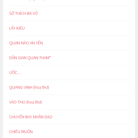
SỞ THÍCH BÁ VƠ
LẨY KIỀU
QUAN NÀO AN YÊN
DÂN GIAN QUAN THAM*
ƯỚC…
QUANG VINH (hoạ thơ)
VÀO THU (hoạ thơ)
CHUYẾN BAY NHÂN ĐẠO
CHIỀU MUỘN