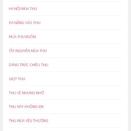
HÀ NỘI MÙA THU
ĐÀ NẴNG VÀO THU
MƯA THU BUỒN
TÂY NGUYÊN MÙA THU
DÁNG TRÚC CHIỀU THU
GIỌT THU
THU VỀ NHUNG NHỚ
THU NÀY KHÔNG EM
THU MÙA YÊU THƯƠNG