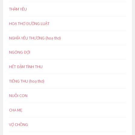
THẦM YÊU
HOẠ THƠ ĐƯỜNG LUẬT
NGHĨA YÊU THƯƠNG (hoạ thơ)
NGÓNG ĐỢI
HẾT ĐẬM TÌNH THU
TIẾNG THU (hoạ thơ)
NUÔI CON
CHA MẸ
VỢ CHỒNG