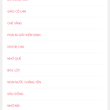
GIẢO CỔ LAM
CHÈ VẰNG
PHẢI IN GIẤY KIỂM ĐỊNH
HOÁ BỊ CAN
NHỚ QUÊ
BÓC LỘT
NON NƯỚC CHẲNG YÊN
ĐẦU ĐÔNG
NHỚ MÃI