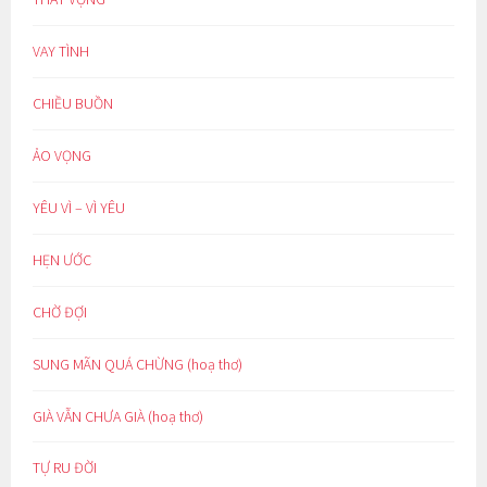
VAY TÌNH
CHIỀU BUỒN
ẢO VỌNG
YÊU VÌ – VÌ YÊU
HẸN ƯỚC
CHỜ ĐỢI
SUNG MÃN QUÁ CHỪNG (hoạ thơ)
GIÀ VẪN CHƯA GIÀ (hoạ thơ)
TỰ RU ĐỜI