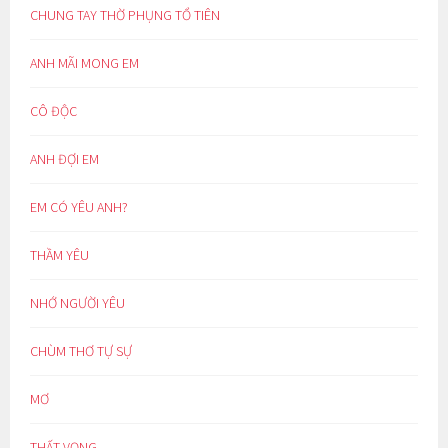
CHUNG TAY THỜ PHỤNG TỔ TIÊN
ANH MÃI MONG EM
CÔ ĐỘC
ANH ĐỢI EM
EM CÓ YÊU ANH?
THẦM YÊU
NHỚ NGƯỜI YÊU
CHÙM THƠ TỰ SỰ
MƠ
THẤT VỌNG