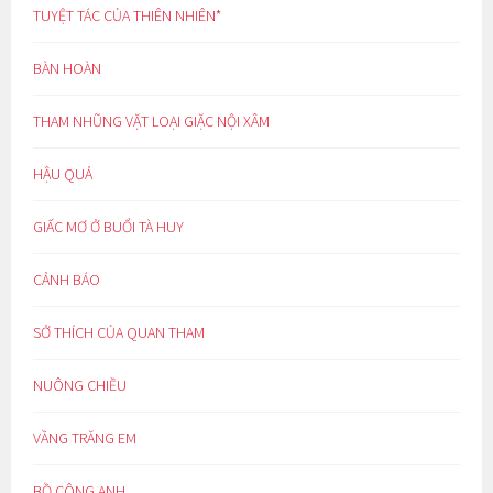
TUYỆT TÁC CỦA THIÊN NHIÊN*
BÀN HOÀN
THAM NHŨNG VẶT LOẠI GIẶC NỘI XÂM
HẬU QUẢ
GIẤC MƠ Ở BUỔI TÀ HUY
CẢNH BÁO
SỞ THÍCH CỦA QUAN THAM
NUÔNG CHIỀU
VẦNG TRĂNG EM
BỒ CÔNG ANH