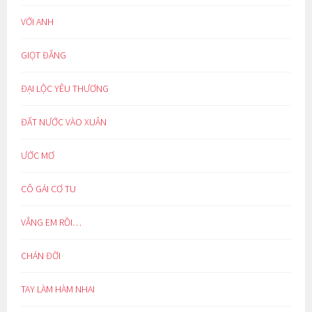
VỚI ANH
GIỌT ĐẮNG
ĐẠI LỘC YÊU THƯƠNG
ĐẤT NƯỚC VÀO XUÂN
ƯỚC MƠ
CÔ GÁI CƠ TU
VẮNG EM RỒI…
CHÁN ĐỜI
TAY LÀM HÀM NHAI