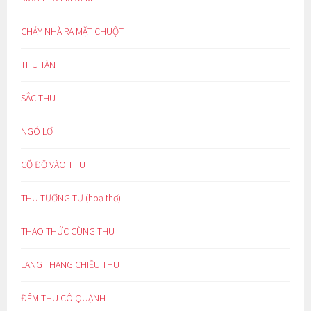
CHÁY NHÀ RA MẶT CHUỘT
THU TÀN
SẮC THU
NGÓ LƠ
CỔ ĐỘ VÀO THU
THU TƯƠNG TƯ (hoạ thơ)
THAO THỨC CÙNG THU
LANG THANG CHIỀU THU
ĐÊM THU CÔ QUẠNH