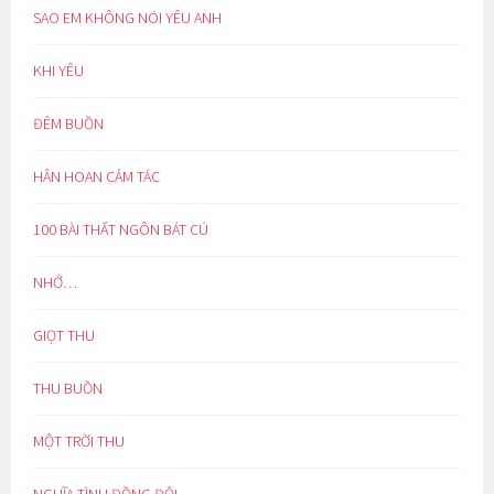
SAO EM KHÔNG NÓI YÊU ANH
KHI YÊU
ĐÊM BUỒN
HÂN HOAN CẢM TÁC
100 BÀI THẤT NGÔN BÁT CÚ
NHỚ…
GIỌT THU
THU BUỒN
MỘT TRỜI THU
NGHĨA TÌNH ĐỒNG ĐỘI