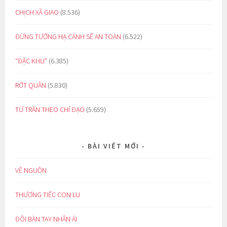
CHỊCH XÃ GIAO
(8.536)
ĐỪNG TƯỞNG HẠ CÁNH SẼ AN TOÀN
(6.522)
“ĐẶC KHU”
(6.385)
RỚT QUẦN
(5.830)
TỪ TRẦN THEO CHỈ ĐẠO
(5.659)
BÀI VIẾT MỚI
VỀ NGUỒN
THƯƠNG TIẾC CON LU
ĐÔI BÀN TAY NHÂN ÁI