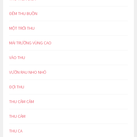
ĐÊM THU BUỒN
MỘT TRỜI THU
MÁI TRƯỜNG VÙNG CAO
VÀO THU
VƯỜN RAU NHO NHỎ
ĐỢI THU
THU CĂM CĂM
THU CẢM
THU CA