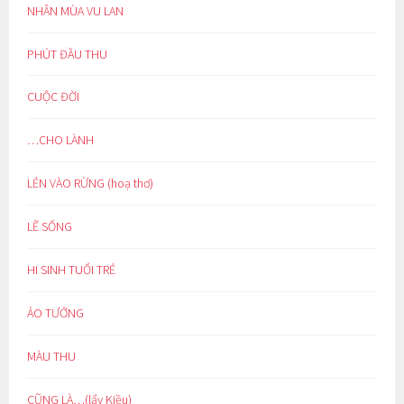
NHÂN MÙA VU LAN
PHÚT ĐẦU THU
CUỘC ĐỜI
…CHO LÀNH
LẺN VÀO RỪNG (hoạ thơ)
LẼ SỐNG
HI SINH TUỔI TRẺ
ẢO TƯỞNG
MÀU THU
CŨNG LÀ…(lẩy Kiều)