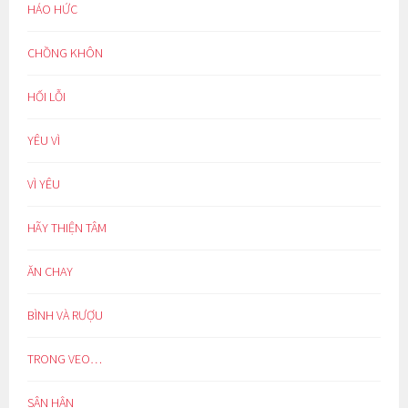
HÁO HỨC
CHỒNG KHÔN
HỐI LỖI
YÊU VÌ
VÌ YÊU
HÃY THIỆN TÂM
ĂN CHAY
BÌNH VÀ RƯỢU
TRONG VEO…
SÂN HẬN