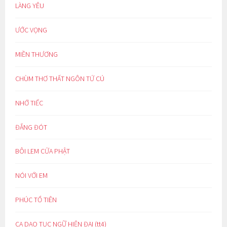
LÀNG YÊU
ƯỚC VỌNG
MIỀN THƯƠNG
CHÙM THƠ THẤT NGÔN TỨ CÚ
NHỚ TIẾC
ĐẮNG ĐÓT
BÔI LEM CỬA PHẬT
NÓI VỚI EM
PHÚC TỔ TIÊN
CA DAO TỤC NGỮ HIỆN ĐẠI (tt4)