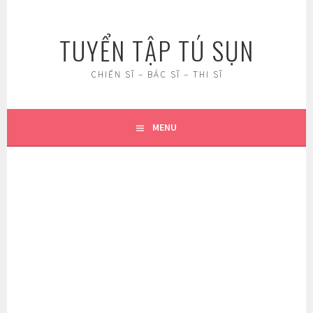
Skip
to
TUYỂN TẬP TÚ SỤN
content
CHIẾN SĨ – BÁC SĨ – THI SĨ
MENU