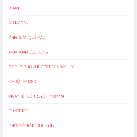
XUÂN
VỢ NGOAN
ÁNH XUÂN QUÝ MÃO
MÙA XUÂN ƯỚC VỌNG
TIẾP LỜI THƠ CHÚC TẾT CỦA BÁC HỒ*
CHUỘT VÀ MÈO
NGÀY TẾT CỔ TRUYỀN (hoạ thơ)
TUYỆT TÁC
THỜI TIẾT BẤT LỢI (hoạ thơ)