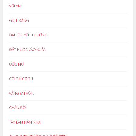
VỚI ANH
GIỌT ĐẮNG
ĐẠI LỘC YÊU THƯƠNG
ĐẤT NƯỚC VÀO XUÂN
ƯỚC MƠ
CÔ GÁI CƠ TU
VẮNG EM RỒI…
CHÁN ĐỜI
TAY LÀM HÀM NHAI