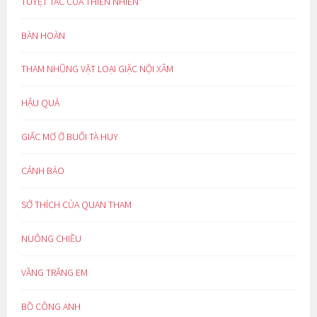
TUYỆT TÁC CỦA THIÊN NHIÊN*
BÀN HOÀN
THAM NHŨNG VẶT LOẠI GIẶC NỘI XÂM
HẬU QUẢ
GIẤC MƠ Ở BUỔI TÀ HUY
CẢNH BÁO
SỞ THÍCH CỦA QUAN THAM
NUÔNG CHIỀU
VẦNG TRĂNG EM
BỒ CÔNG ANH