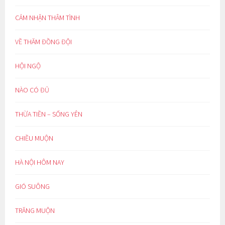
CẢM NHẬN THÂM TÌNH
VỀ THĂM ĐỒNG ĐỘI
HỘI NGỘ
NÀO CÓ ĐỦ
THỪA TIỀN – SỐNG YÊN
CHIỀU MUỘN
HÀ NỘI HÔM NAY
GIÓ SUÔNG
TRĂNG MUỘN