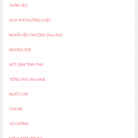
THẦM YÊU
HOẠ THƠ ĐƯỜNG LUẬT
NGHĨA YÊU THƯƠNG (hoạ thơ)
NGÓNG ĐỢI
HẾT ĐẬM TÌNH THU
TIẾNG THU (hoạ thơ)
NUÔI CON
CHA MẸ
VỢ CHỒNG