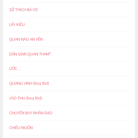
SỞ THÍCH BÁ VƠ
LẨY KIỀU
QUAN NÀO AN YÊN
DÂN GIAN QUAN THAM*
ƯỚC…
QUANG VINH (hoạ thơ)
VÀO THU (hoạ thơ)
CHUYẾN BAY NHÂN ĐẠO
CHIỀU MUỘN