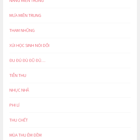
NẮNG MIỀN TRUNG
MƯA MIỀN TRUNG
THAM NHŨNG
XÚI HỌC SINH NÓI DỐI
ĐU ĐÚ ĐÙ ĐŨ ĐỦ…
TIỄN THU
NHỤC NHÃ
PHI LÍ
THU CHẾT
MÙA THU ÊM ĐỀM