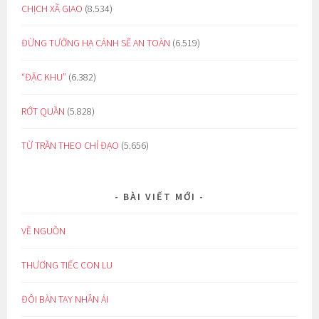
CHỊCH XÃ GIAO
(8.534)
ĐỪNG TƯỞNG HẠ CÁNH SẼ AN TOÀN
(6.519)
“ĐẶC KHU”
(6.382)
RỚT QUẦN
(5.828)
TỪ TRẦN THEO CHỈ ĐẠO
(5.656)
BÀI VIẾT MỚI
VỀ NGUỒN
THƯƠNG TIẾC CON LU
ĐÔI BÀN TAY NHÂN ÁI