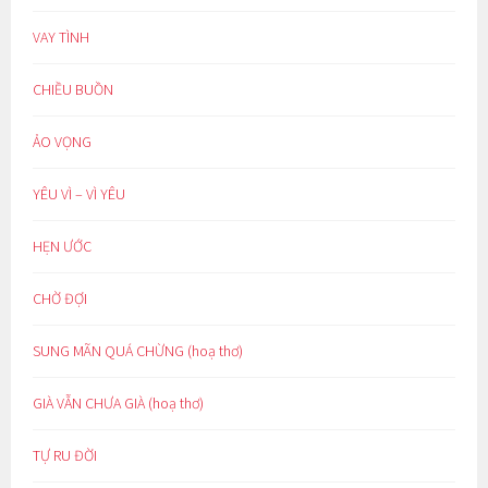
VAY TÌNH
CHIỀU BUỒN
ẢO VỌNG
YÊU VÌ – VÌ YÊU
HẸN ƯỚC
CHỜ ĐỢI
SUNG MÃN QUÁ CHỪNG (hoạ thơ)
GIÀ VẪN CHƯA GIÀ (hoạ thơ)
TỰ RU ĐỜI