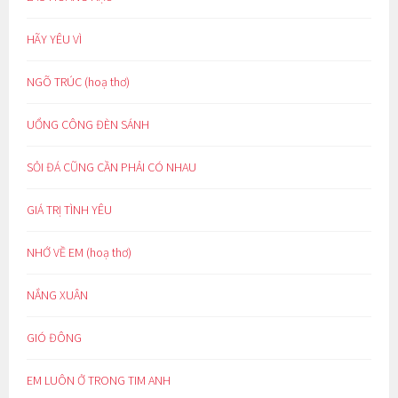
HÃY YÊU VÌ
NGÕ TRÚC (hoạ thơ)
UỔNG CÔNG ĐÈN SÁNH
SỎI ĐÁ CŨNG CẦN PHẢI CÓ NHAU
GIÁ TRỊ TÌNH YÊU
NHỚ VỀ EM (hoạ thơ)
NẮNG XUÂN
GIÓ ĐÔNG
EM LUÔN Ở TRONG TIM ANH