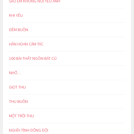
SAO EM KHÔNG NÓI YÊU ANH
KHI YÊU
ĐÊM BUỒN
HÂN HOAN CẢM TÁC
100 BÀI THẤT NGÔN BÁT CÚ
NHỚ…
GIỌT THU
THU BUỒN
MỘT TRỜI THU
NGHĨA TÌNH ĐỒNG ĐỘI