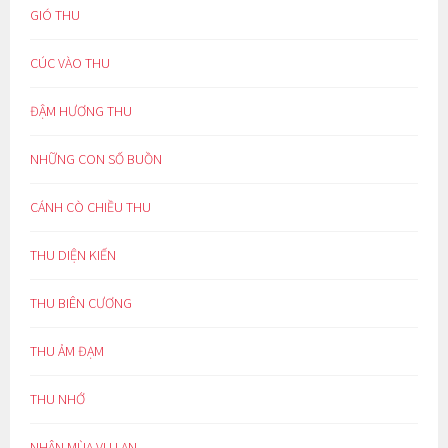
GIÓ THU
CÚC VÀO THU
ĐẬM HƯƠNG THU
NHỮNG CON SỐ BUỒN
CÁNH CÒ CHIỀU THU
THU DIỆN KIẾN
THU BIÊN CƯƠNG
THU ẢM ĐẠM
THU NHỚ
NHÂN MÙA VU LAN