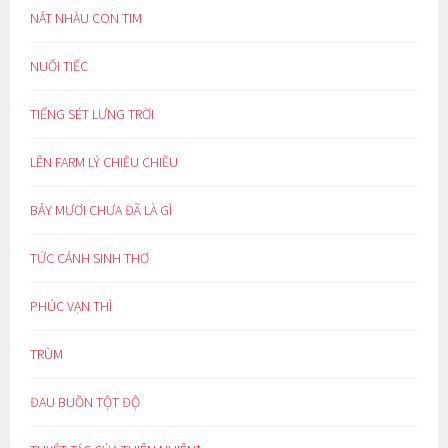
NÁT NHÀU CON TIM
NUỐI TIẾC
TIẾNG SÉT LƯNG TRỜI
LÊN FARM LÝ CHIỀU CHIỀU
BẢY MƯƠI CHƯA ĐÃ LÀ GÌ
TỨC CẢNH SINH THƠ
PHÚC VẠN THÌ
TRÙM
ĐAU BUỒN TỘT ĐỘ