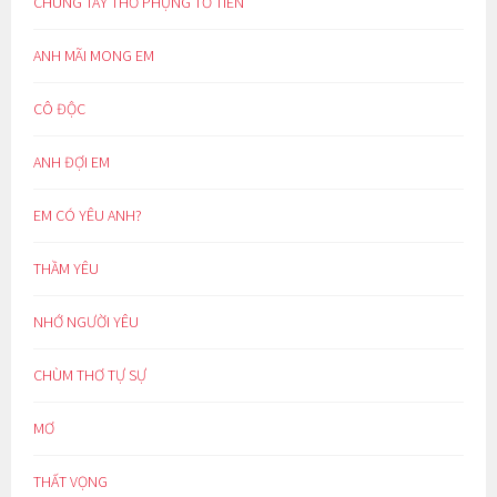
CHUNG TAY THỜ PHỤNG TỔ TIÊN
ANH MÃI MONG EM
CÔ ĐỘC
ANH ĐỢI EM
EM CÓ YÊU ANH?
THẦM YÊU
NHỚ NGƯỜI YÊU
CHÙM THƠ TỰ SỰ
MƠ
THẤT VỌNG