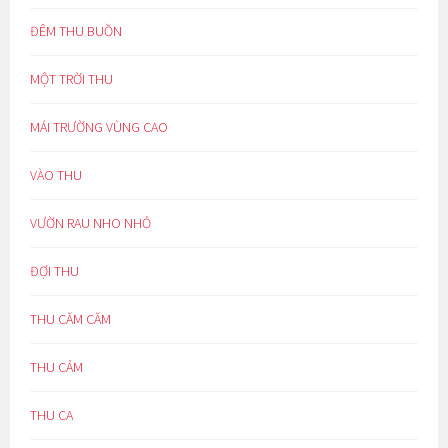
ĐÊM THU BUỒN
MỘT TRỜI THU
MÁI TRƯỜNG VÙNG CAO
VÀO THU
VƯỜN RAU NHO NHỎ
ĐỢI THU
THU CĂM CĂM
THU CẢM
THU CA