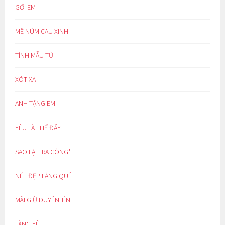
GỞI EM
MÊ NÚM CAU XINH
TÌNH MẪU TỬ
XÓT XA
ANH TẶNG EM
YÊU LÀ THẾ ĐẤY
SAO LẠI TRA CÒNG*
NÉT ĐẸP LÀNG QUÊ
MÃI GIỮ DUYÊN TÌNH
LÀNG YÊU