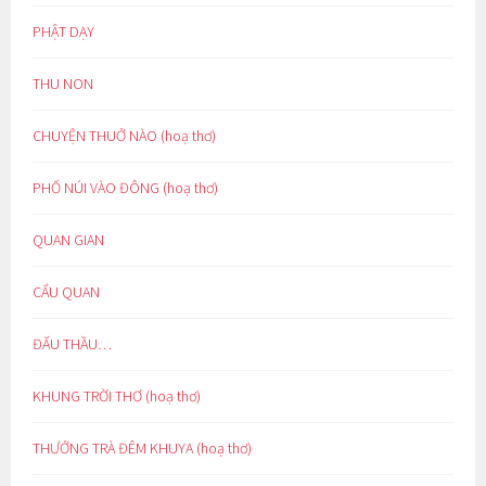
PHẬT DẠY
THU NON
CHUYỆN THUỞ NÀO (hoạ thơ)
PHỐ NÚI VÀO ĐÔNG (hoạ thơ)
QUAN GIAN
CẨU QUAN
ĐẤU THẦU…
KHUNG TRỜI THƠ (hoạ thơ)
THƯỞNG TRÀ ĐÊM KHUYA (hoạ thơ)