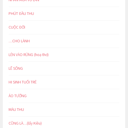
PHÚT ĐẦU THU
CUỘC ĐỜI
…CHO LÀNH
LẺN VÀO RỪNG (hoạ thơ)
LẼ SỐNG
HI SINH TUỔI TRẺ
ẢO TƯỞNG
MÀU THU
CŨNG LÀ…(lẩy Kiều)