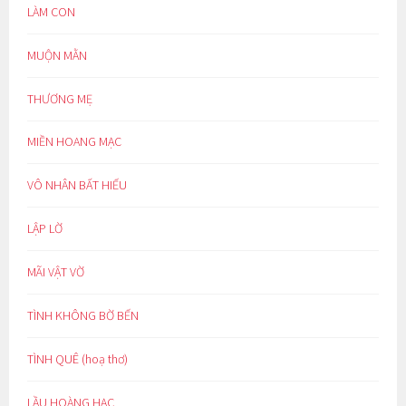
LÀM CON
MUỘN MẰN
THƯƠNG MẸ
MIỀN HOANG MẠC
VÔ NHÂN BẤT HIẾU
LẬP LỜ
MÃI VẬT VỜ
TÌNH KHÔNG BỜ BẾN
TÌNH QUÊ (hoạ thơ)
LẦU HOÀNG HẠC