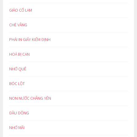
GIẢO CỔ LAM
CHÈ VẰNG
PHẢI IN GIẤY KIỂM ĐỊNH
HOÁ BỊ CAN
NHỚ QUÊ
BÓC LỘT
NON NƯỚC CHẲNG YÊN
ĐẦU ĐÔNG
NHỚ MÃI