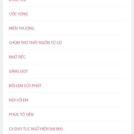
ƯỚC VỌNG
MIỀN THƯƠNG
CHÙM THƠ THẤT NGÔN TỨ CÚ
NHỚ TIẾC
ĐẮNG ĐÓT
BÔI LEM CỬA PHẬT
NÓI VỚI EM
PHÚC TỔ TIÊN
CA DAO TỤC NGỮ HIỆN ĐẠI (tt4)