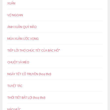
XUÂN
VỢ NGOAN
ÁNH XUÂN QUÝ MÃO
MÙA XUÂN ƯỚC VỌNG
TIẾP LỜI THƠ CHÚC TẾT CỦA BÁC HỒ*
CHUỘT VÀ MÈO
NGÀY TẾT CỔ TRUYỀN (hoạ thơ)
TUYỆT TÁC
THỜI TIẾT BẤT LỢI (hoạ thơ)
HÁO HỨC