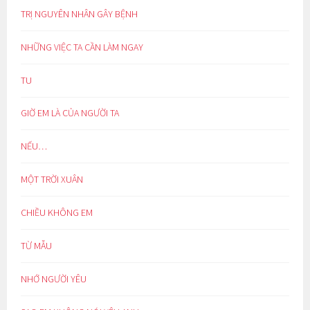
TRỊ NGUYÊN NHÂN GÂY BỆNH
NHỮNG VIỆC TA CẦN LÀM NGAY
TU
GIỜ EM LÀ CỦA NGƯỜI TA
NẾU…
MỘT TRỜI XUÂN
CHIỀU KHÔNG EM
TỪ MẪU
NHỚ NGƯỜI YÊU