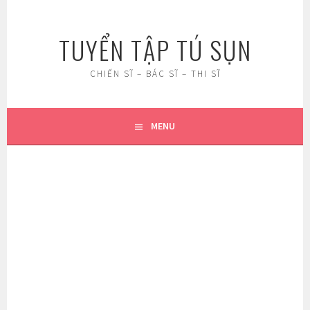
Skip
to
TUYỂN TẬP TÚ SỤN
content
CHIẾN SĨ – BÁC SĨ – THI SĨ
MENU