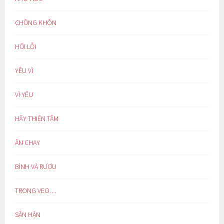
CHỒNG KHÔN
HỐI LỖI
YÊU VÌ
VÌ YÊU
HÃY THIỆN TÂM
ĂN CHAY
BÌNH VÀ RƯỢU
TRONG VEO…
SÂN HẬN