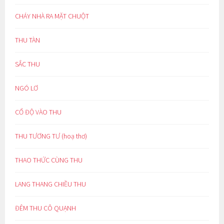
CHÁY NHÀ RA MẶT CHUỘT
THU TÀN
SẮC THU
NGÓ LƠ
CỔ ĐỘ VÀO THU
THU TƯƠNG TƯ (hoạ thơ)
THAO THỨC CÙNG THU
LANG THANG CHIỀU THU
ĐÊM THU CÔ QUẠNH