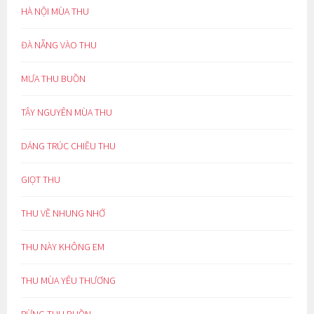
HÀ NỘI MÙA THU
ĐÀ NẴNG VÀO THU
MƯA THU BUỒN
TÂY NGUYÊN MÙA THU
DÁNG TRÚC CHIỀU THU
GIỌT THU
THU VỀ NHUNG NHỚ
THU NÀY KHÔNG EM
THU MÙA YÊU THƯƠNG
RỪNG THU BUỒN