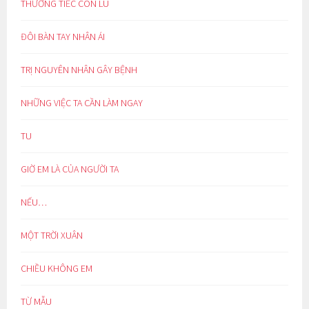
THƯƠNG TIẾC CON LU
ĐÔI BÀN TAY NHÂN ÁI
TRỊ NGUYÊN NHÂN GÂY BỆNH
NHỮNG VIỆC TA CẦN LÀM NGAY
TU
GIỜ EM LÀ CỦA NGƯỜI TA
NẾU…
MỘT TRỜI XUÂN
CHIỀU KHÔNG EM
TỪ MẪU