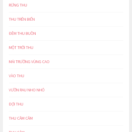
RỪNG THU
THU TRÊN BIỂN
ĐÊM THU BUỒN
MỘT TRỜI THU
MÁI TRƯỜNG VÙNG CAO
VÀO THU
VƯỜN RAU NHO NHỎ
ĐỢI THU
THU CĂM CĂM