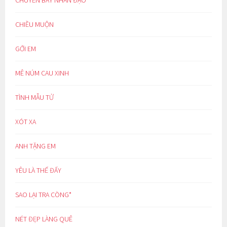
CHUYẾN BAY NHÂN ĐẠO
CHIỀU MUỘN
GỞI EM
MÊ NÚM CAU XINH
TÌNH MẪU TỬ
XÓT XA
ANH TẶNG EM
YÊU LÀ THẾ ĐẤY
SAO LẠI TRA CÒNG*
NÉT ĐẸP LÀNG QUÊ