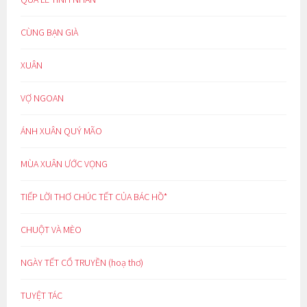
CÙNG BẠN GIÀ
XUÂN
VỢ NGOAN
ÁNH XUÂN QUÝ MÃO
MÙA XUÂN ƯỚC VỌNG
TIẾP LỜI THƠ CHÚC TẾT CỦA BÁC HỒ*
CHUỘT VÀ MÈO
NGÀY TẾT CỔ TRUYỀN (hoạ thơ)
TUYỆT TÁC