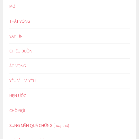
MƠ
THẤT VỌNG
VAY TÌNH
CHIỀU BUỒN
ẢO VỌNG
YÊU VÌ – VÌ YÊU
HẸN ƯỚC
CHỜ ĐỢI
SUNG MÃN QUÁ CHỪNG (hoạ thơ)