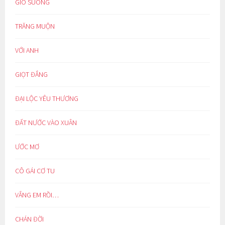
GIÓ SUÔNG
TRĂNG MUỘN
VỚI ANH
GIỌT ĐẮNG
ĐẠI LỘC YÊU THƯƠNG
ĐẤT NƯỚC VÀO XUÂN
ƯỚC MƠ
CÔ GÁI CƠ TU
VẮNG EM RỒI…
CHÁN ĐỜI