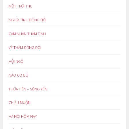
MỘT TRỜI THU
NGHĨA TÌNH ĐỒNG ĐỘI
CẢM NHẬN THÂM TÌNH
VỀ THĂM ĐỒNG ĐỘI
HỘI NGỘ
NÀO CÓ ĐỦ
THỪA TIỀN – SỐNG YÊN
CHIỀU MUỘN
HÀ NỘI HÔM NAY