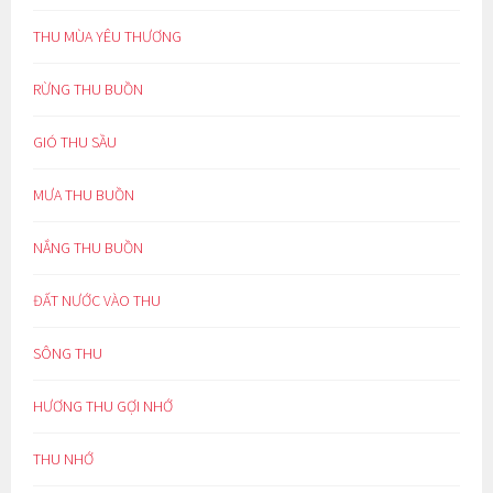
THU MÙA YÊU THƯƠNG
RỪNG THU BUỒN
GIÓ THU SẦU
MƯA THU BUỒN
NẮNG THU BUỒN
ĐẤT NƯỚC VÀO THU
SÔNG THU
HƯƠNG THU GỢI NHỚ
THU NHỚ