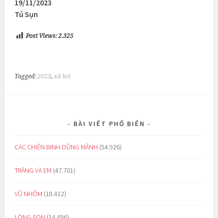
19/11/2023
Tú Sụn
Post Views:
2.325
Tagged:
2023
,
xã hội
BÀI VIẾT PHỔ BIẾN
CÁC CHIẾN BINH DŨNG MÃNH
(54.926)
TRĂNG VÀ EM
(47.701)
VŨ NHÔM
(18.412)
LÒNG SON
(14.496)