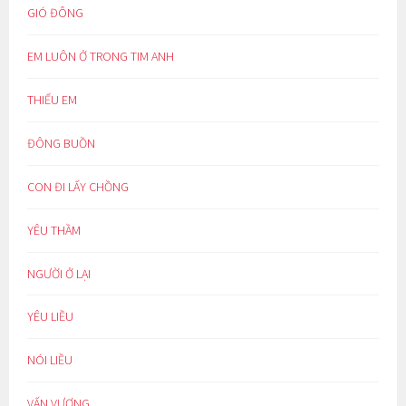
GIÓ ĐÔNG
EM LUÔN Ở TRONG TIM ANH
THIẾU EM
ĐÔNG BUỒN
CON ĐI LẤY CHỒNG
YÊU THẦM
NGƯỜI Ở LẠI
YÊU LIỀU
NÓI LIỀU
VẤN VƯƠNG