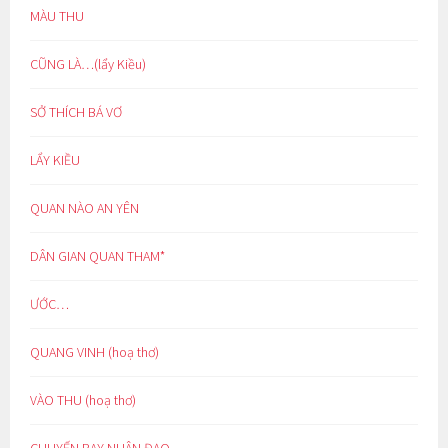
MÀU THU
CŨNG LÀ…(lẩy Kiều)
SỞ THÍCH BÁ VƠ
LẨY KIỀU
QUAN NÀO AN YÊN
DÂN GIAN QUAN THAM*
ƯỚC…
QUANG VINH (hoạ thơ)
VÀO THU (hoạ thơ)