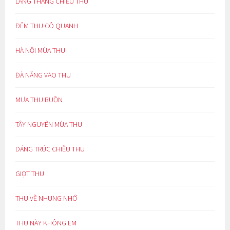
LANG THANG CHIỀU THU
ĐÊM THU CÔ QUẠNH
HÀ NỘI MÙA THU
ĐÀ NẴNG VÀO THU
MƯA THU BUỒN
TÂY NGUYÊN MÙA THU
DÁNG TRÚC CHIỀU THU
GIỌT THU
THU VỀ NHUNG NHỚ
THU NÀY KHÔNG EM