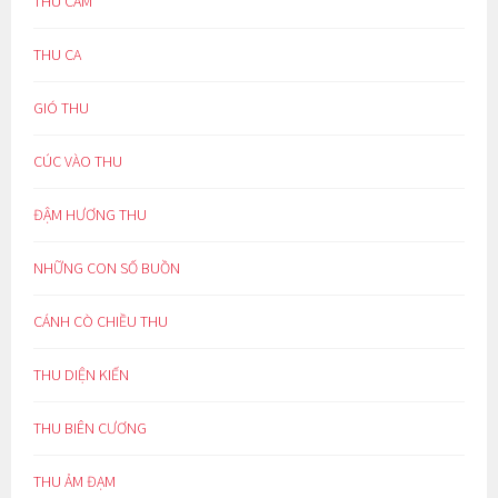
THU CẢM
THU CA
GIÓ THU
CÚC VÀO THU
ĐẬM HƯƠNG THU
NHỮNG CON SỐ BUỒN
CÁNH CÒ CHIỀU THU
THU DIỆN KIẾN
THU BIÊN CƯƠNG
THU ẢM ĐẠM