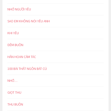
NHỚ NGƯỜI YÊU
SAO EM KHÔNG NÓI YÊU ANH
KHI YÊU
ĐÊM BUỒN
HÂN HOAN CẢM TÁC
100 BÀI THẤT NGÔN BÁT CÚ
NHỚ…
GIỌT THU
THU BUỒN