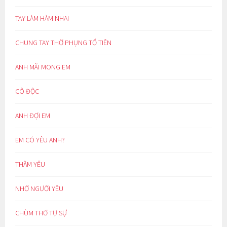
TAY LÀM HÀM NHAI
CHUNG TAY THỜ PHỤNG TỔ TIÊN
ANH MÃI MONG EM
CÔ ĐỘC
ANH ĐỢI EM
EM CÓ YÊU ANH?
THẦM YÊU
NHỚ NGƯỜI YÊU
CHÙM THƠ TỰ SỰ