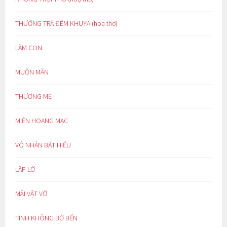
THƯỞNG TRÀ ĐÊM KHUYA (hoạ thơ)
LÀM CON
MUỘN MẰN
THƯƠNG MẸ
MIỀN HOANG MẠC
VÔ NHÂN BẤT HIẾU
LẬP LỜ
MÃI VẬT VỜ
TÌNH KHÔNG BỜ BẾN