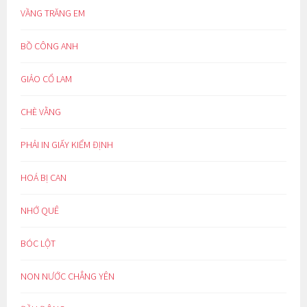
VẦNG TRĂNG EM
BỒ CÔNG ANH
GIẢO CỔ LAM
CHÈ VẰNG
PHẢI IN GIẤY KIỂM ĐỊNH
HOÁ BỊ CAN
NHỚ QUÊ
BÓC LỘT
NON NƯỚC CHẲNG YÊN