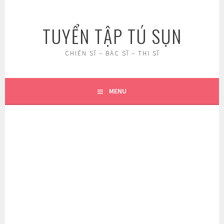
Skip
to
TUYỂN TẬP TÚ SỤN
content
CHIẾN SĨ – BÁC SĨ – THI SĨ
MENU