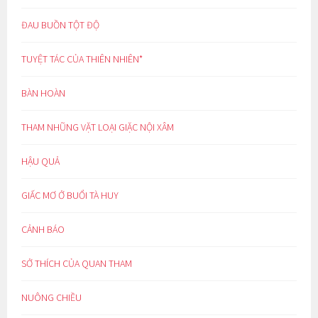
ĐAU BUỒN TỘT ĐỘ
TUYỆT TÁC CỦA THIÊN NHIÊN*
BÀN HOÀN
THAM NHŨNG VẶT LOẠI GIẶC NỘI XÂM
HẬU QUẢ
GIẤC MƠ Ở BUỔI TÀ HUY
CẢNH BÁO
SỞ THÍCH CỦA QUAN THAM
NUÔNG CHIỀU