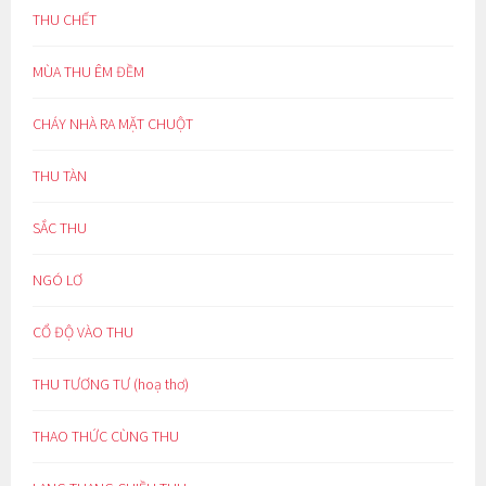
THU CHẾT
MÙA THU ÊM ĐỀM
CHÁY NHÀ RA MẶT CHUỘT
THU TÀN
SẮC THU
NGÓ LƠ
CỔ ĐỘ VÀO THU
THU TƯƠNG TƯ (hoạ thơ)
THAO THỨC CÙNG THU