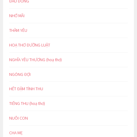
ĐẦU ĐÔNG
NHỚ MÃI
THẦM YÊU
HOẠ THƠ ĐƯỜNG LUẬT
NGHĨA YÊU THƯƠNG (hoạ thơ)
NGÓNG ĐỢI
HẾT ĐẬM TÌNH THU
TIẾNG THU (hoạ thơ)
NUÔI CON
CHA MẸ