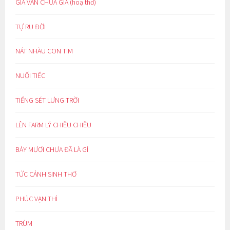
GIÀ VẪN CHƯA GIÀ (hoạ thơ)
TỰ RU ĐỜI
NÁT NHÀU CON TIM
NUỐI TIẾC
TIẾNG SÉT LƯNG TRỜI
LÊN FARM LÝ CHIỀU CHIỀU
BẢY MƯƠI CHƯA ĐÃ LÀ GÌ
TỨC CẢNH SINH THƠ
PHÚC VẠN THÌ
TRÙM