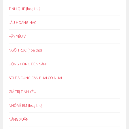
TÌNH QUÊ (hoạ thơ)
LẦU HOÀNG HẠC
HÃY YÊU VÌ
NGÕ TRÚC (hoạ thơ)
UỔNG CÔNG ĐÈN SÁNH
SỎI ĐÁ CŨNG CẦN PHẢI CÓ NHAU
GIÁ TRỊ TÌNH YÊU
NHỚ VỀ EM (hoạ thơ)
NẮNG XUÂN