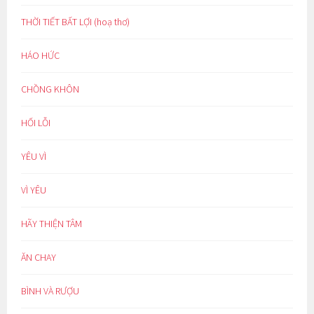
THỜI TIẾT BẤT LỢI (hoạ thơ)
HÁO HỨC
CHỒNG KHÔN
HỐI LỖI
YÊU VÌ
VÌ YÊU
HÃY THIỆN TÂM
ĂN CHAY
BÌNH VÀ RƯỢU