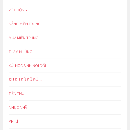
VỢ CHỒNG
NẮNG MIỀN TRUNG
MƯA MIỀN TRUNG
THAM NHŨNG
XÚI HỌC SINH NÓI DỐI
ĐU ĐÚ ĐÙ ĐŨ ĐỦ…
TIỄN THU
NHỤC NHÃ
PHI LÍ