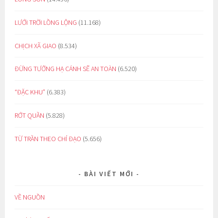
LƯỚI TRỜI LỒNG LỘNG
(11.168)
CHỊCH XÃ GIAO
(8.534)
ĐỪNG TƯỞNG HẠ CÁNH SẼ AN TOÀN
(6.520)
“ĐẶC KHU”
(6.383)
RỚT QUẦN
(5.828)
TỪ TRẦN THEO CHỈ ĐẠO
(5.656)
BÀI VIẾT MỚI
VỀ NGUỒN