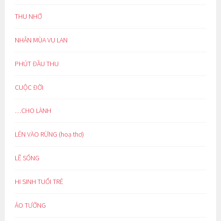
THU NHỚ
NHÂN MÙA VU LAN
PHÚT ĐẦU THU
CUỘC ĐỜI
…CHO LÀNH
LẺN VÀO RỪNG (hoạ thơ)
LẼ SỐNG
HI SINH TUỔI TRẺ
ẢO TƯỞNG