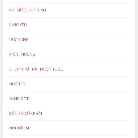
MÃI GIỮ DUYÊN TÌNH
LÀNG YÊU
ƯỚC VỌNG
MIỀN THƯƠNG
CHÙM THƠ THẤT NGÔN TỨ CÚ
NHỚ TIẾC
ĐẮNG ĐÓT
BÔI LEM CỬA PHẬT
NÓI VỚI EM