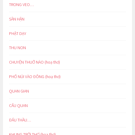
TRONG VEO…
SÂN HẬN
PHẬT DẠY
THU NON
CHUYỆN THUỞ NÀO (hoạ thơ)
PHỐ NÚI VÀO ĐÔNG (hoạ thơ)
QUAN GIAN
CẨU QUAN
ĐẤU THẦU…
KHUNG TRỜI THƠ (hoạ thơ)