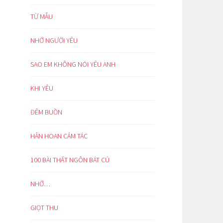
TỪ MẪU
NHỚ NGƯỜI YÊU
SAO EM KHÔNG NÓI YÊU ANH
KHI YÊU
ĐÊM BUỒN
HÂN HOAN CẢM TÁC
100 BÀI THẤT NGÔN BÁT CÚ
NHỚ…
GIỌT THU