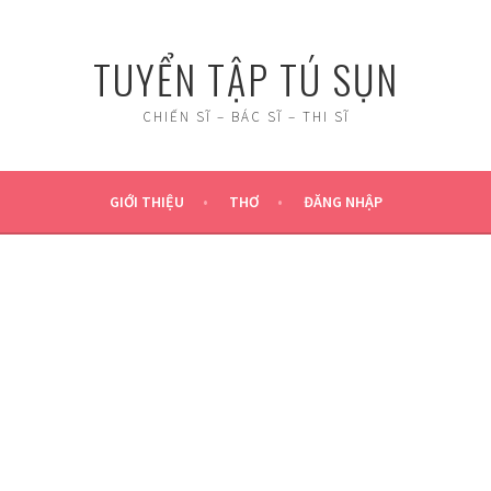
TUYỂN TẬP TÚ SỤN
CHIẾN SĨ – BÁC SĨ – THI SĨ
GIỚI THIỆU
THƠ
ĐĂNG NHẬP