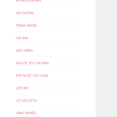
HÀ NỘI HÔM NAY
GIÓ SUÔNG
TRĂNG MUỘN
VỚI ANH
GIỌT ĐẮNG
ĐẠI LỘC YÊU THƯƠNG
ĐẤT NƯỚC VÀO XUÂN
ƯỚC MƠ
CÔ GÁI CƠ TU
VẮNG EM RỒI…