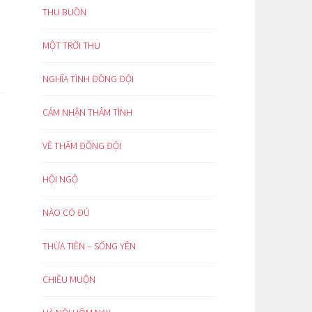
THU BUỒN
MỘT TRỜI THU
NGHĨA TÌNH ĐỒNG ĐỘI
CẢM NHẬN THÂM TÌNH
VỀ THĂM ĐỒNG ĐỘI
HỘI NGỘ
NÀO CÓ ĐỦ
THỪA TIỀN – SỐNG YÊN
CHIỀU MUỘN