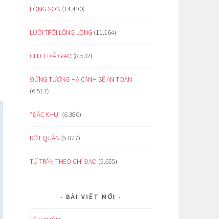
LÒNG SON
(14.490)
LƯỚI TRỜI LỒNG LỘNG
(11.164)
CHỊCH XÃ GIAO
(8.532)
ĐỪNG TƯỞNG HẠ CÁNH SẼ AN TOÀN
(6.517)
“ĐẶC KHU”
(6.380)
RỚT QUẦN
(5.827)
TỪ TRẦN THEO CHỈ ĐẠO
(5.655)
BÀI VIẾT MỚI