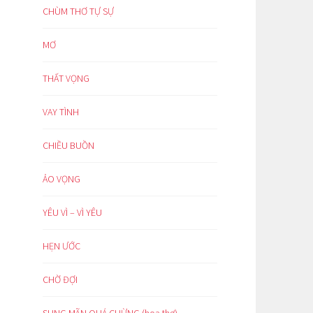
CHÙM THƠ TỰ SỰ
MƠ
THẤT VỌNG
VAY TÌNH
CHIỀU BUỒN
ẢO VỌNG
YÊU VÌ – VÌ YÊU
HẸN ƯỚC
CHỜ ĐỢI
SUNG MÃN QUÁ CHỪNG (hoạ thơ)