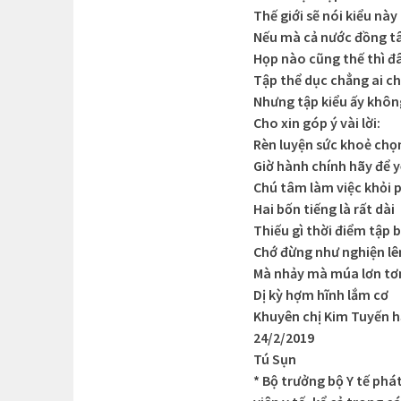
Thế giới sẽ nói kiểu nà
Nếu mà cả nước đồng 
Họp nào cũng thế thì đ
Tập thể dục chẳng ai c
Nhưng tập kiểu ấy khôn
Cho xin góp ý vài lời:
Rèn luyện sức khoẻ chọn
Giờ hành chính hãy để 
Chú tâm làm việc khỏi p
Hai bốn tiếng là rất dài
Thiếu gì thời điểm tập 
Chớ đừng như nghiện lê
Mà nhảy mà múa lơn tơn
Dị kỳ hợm hĩnh lắm cơ
Khuyên chị Kim Tuyến 
24/2/2019
Tú Sụn
* Bộ trưởng bộ Y tế phá