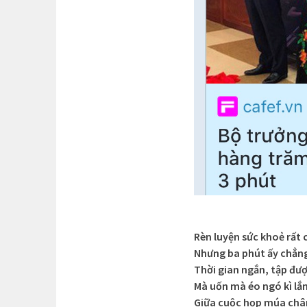
Rèn luyện sức khoẻ rất 
Nhưng ba phút ấy chẳn
Thời gian ngắn, tập đượ
Mà uốn mà éo ngó kì lắ
Giữa cuộc họp múa châ