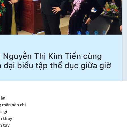
cần
g mần nên chi
c gì
m thay
n tay