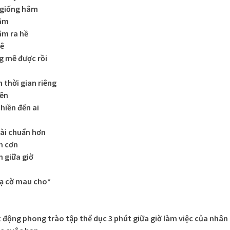
y giống hâm
tâm
âm ra hề
hê
g mê được rồi
 thời gian riêng
yên
hiền đến ai
bài chuẩn hơn
n cơn
 giữa giờ
hạ cờ mau cho*
t động phong trào tập thể dục 3 phút giữa giờ làm việc của nhân