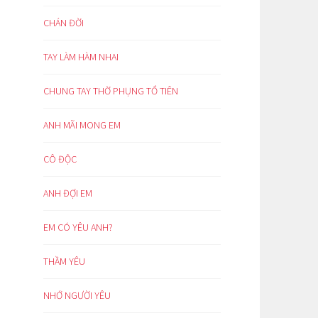
CHÁN ĐỜI
TAY LÀM HÀM NHAI
CHUNG TAY THỜ PHỤNG TỔ TIÊN
ANH MÃI MONG EM
CÔ ĐỘC
ANH ĐỢI EM
EM CÓ YÊU ANH?
THẦM YÊU
NHỚ NGƯỜI YÊU