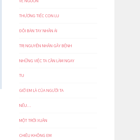
VỀ NGUỒN
THƯƠNG TIẾC CON LU
ĐÔI BÀN TAY NHÂN ÁI
TRỊ NGUYÊN NHÂN GÂY BỆNH
NHỮNG VIỆC TA CẦN LÀM NGAY
TU
GIỜ EM LÀ CỦA NGƯỜI TA
NẾU…
MỘT TRỜI XUÂN
CHIỀU KHÔNG EM