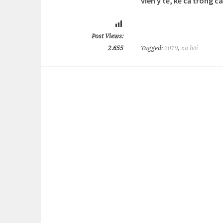
viên y tế, kể cả trong c
Post Views:
2.655
Tagged:
2019
,
xã hội