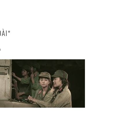
DÀI*
ạ