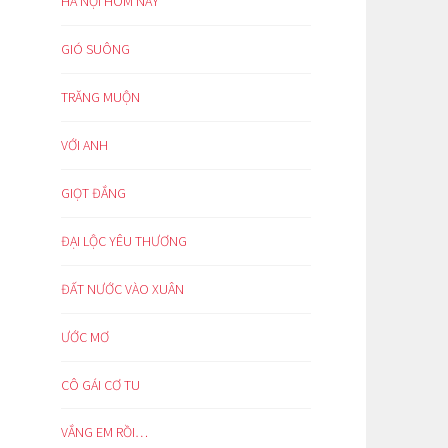
HÀ NỘI HÔM NAY
GIÓ SUÔNG
TRĂNG MUỘN
VỚI ANH
GIỌT ĐẮNG
ĐẠI LỘC YÊU THƯƠNG
ĐẤT NƯỚC VÀO XUÂN
ƯỚC MƠ
CÔ GÁI CƠ TU
VẮNG EM RỒI…