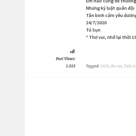
Em nào cũng dễ thươn
Nhưng kỷ luật quân đội
Tân binh cấm yêu đươn
24/7/2020
Tú Sụn
* Thơ vui, nhớ lại thời 
Post Views:
1.313
Tagged:
2020
,
thơ vui
,
Tình đồ