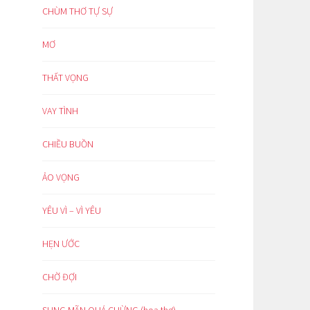
CHÙM THƠ TỰ SỰ
MƠ
THẤT VỌNG
VAY TÌNH
CHIỀU BUỒN
ẢO VỌNG
YÊU VÌ – VÌ YÊU
HẸN ƯỚC
CHỜ ĐỢI
SUNG MÃN QUÁ CHỪNG (hoạ thơ)