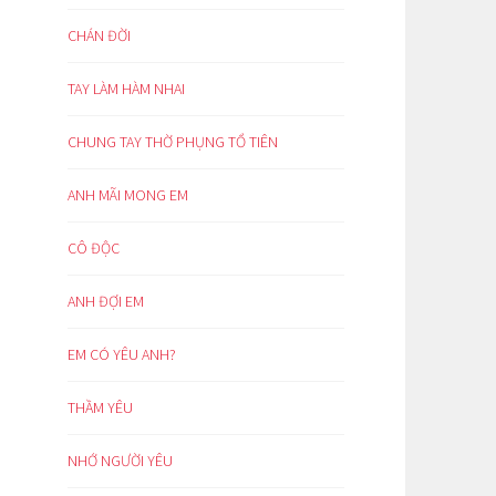
CHÁN ĐỜI
TAY LÀM HÀM NHAI
CHUNG TAY THỜ PHỤNG TỔ TIÊN
ANH MÃI MONG EM
CÔ ĐỘC
ANH ĐỢI EM
EM CÓ YÊU ANH?
THẦM YÊU
NHỚ NGƯỜI YÊU