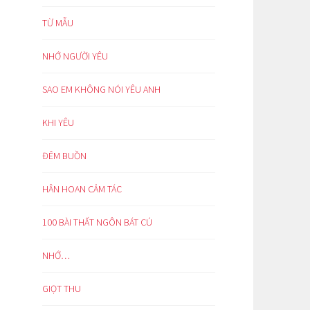
TỪ MẪU
NHỚ NGƯỜI YÊU
SAO EM KHÔNG NÓI YÊU ANH
KHI YÊU
ĐÊM BUỒN
HÂN HOAN CẢM TÁC
100 BÀI THẤT NGÔN BÁT CÚ
NHỚ…
GIỌT THU