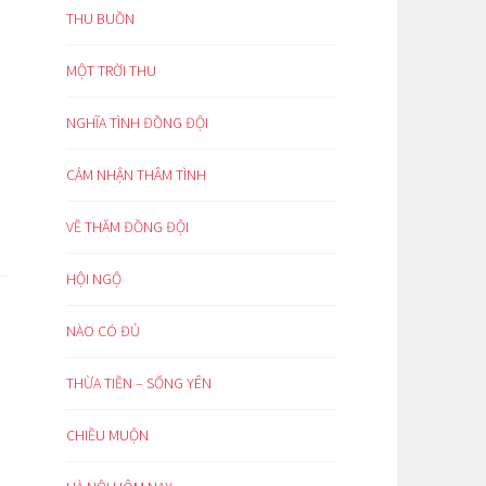
THU BUỒN
MỘT TRỜI THU
NGHĨA TÌNH ĐỒNG ĐỘI
CẢM NHẬN THÂM TÌNH
VỀ THĂM ĐỒNG ĐỘI
HỘI NGỘ
NÀO CÓ ĐỦ
THỪA TIỀN – SỐNG YÊN
CHIỀU MUỘN