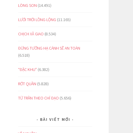
LÒNG SON
(14.491)
LƯỚI TRỜI LỒNG LỘNG
(11.165)
CHỊCH XÃ GIAO
(8.534)
ĐỪNG TƯỞNG HẠ CÁNH SẼ AN TOÀN
(6.518)
“ĐẶC KHU”
(6.382)
RỚT QUẦN
(5.828)
TỪ TRẦN THEO CHỈ ĐẠO
(5.656)
BÀI VIẾT MỚI