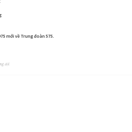
g
g
1975 mới về Trung đoàn 575.
ng đội