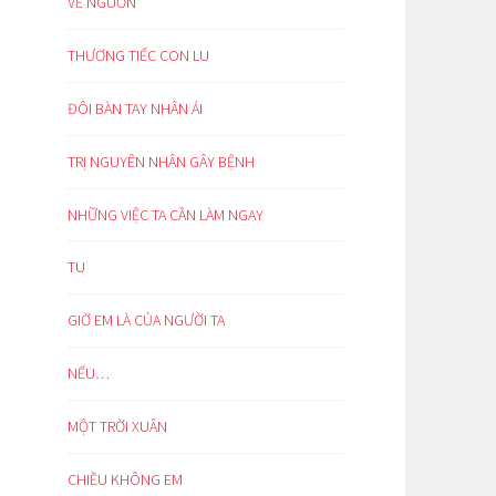
VỀ NGUỒN
THƯƠNG TIẾC CON LU
ĐÔI BÀN TAY NHÂN ÁI
TRỊ NGUYÊN NHÂN GÂY BỆNH
NHỮNG VIỆC TA CẦN LÀM NGAY
TU
GIỜ EM LÀ CỦA NGƯỜI TA
NẾU…
MỘT TRỜI XUÂN
CHIỀU KHÔNG EM