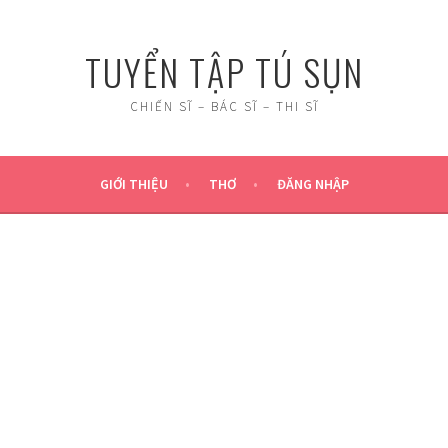
TUYỂN TẬP TÚ SỤN
CHIẾN SĨ – BÁC SĨ – THI SĨ
GIỚI THIỆU
THƠ
ĐĂNG NHẬP