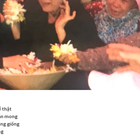
ể thật
ẫn mong
ông giống
ng