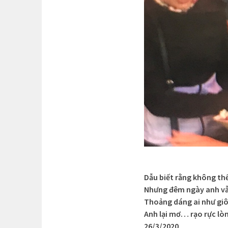
Dẫu biết rằng không th
Nhưng đêm ngày anh v
Thoảng dáng ai như gi
Anh lại mơ… rạo rực lò
26/3/2020