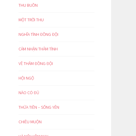
THU BUỒN
MỘT TRỜI THU
NGHĨA TÌNH ĐỒNG ĐỘI
CẢM NHẬN THÂM TÌNH
VỀ THĂM ĐỒNG ĐỘI
HỘI NGỘ
NÀO CÓ ĐỦ
THỪA TIỀN – SỐNG YÊN
CHIỀU MUỘN