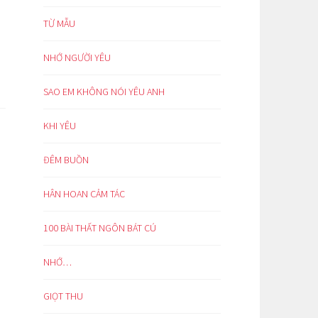
TỪ MẪU
NHỚ NGƯỜI YÊU
SAO EM KHÔNG NÓI YÊU ANH
KHI YÊU
ĐÊM BUỒN
HÂN HOAN CẢM TÁC
100 BÀI THẤT NGÔN BÁT CÚ
NHỚ…
GIỌT THU