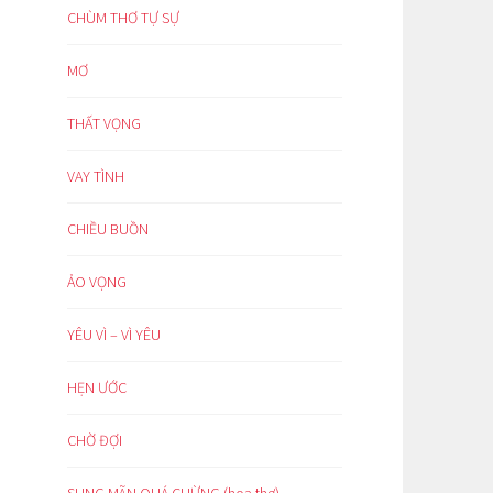
CHÙM THƠ TỰ SỰ
MƠ
THẤT VỌNG
VAY TÌNH
CHIỀU BUỒN
ẢO VỌNG
YÊU VÌ – VÌ YÊU
HẸN ƯỚC
CHỜ ĐỢI
SUNG MÃN QUÁ CHỪNG (hoạ thơ)