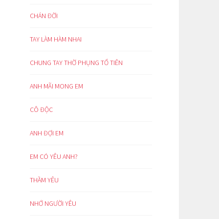
CHÁN ĐỜI
TAY LÀM HÀM NHAI
CHUNG TAY THỜ PHỤNG TỔ TIÊN
ANH MÃI MONG EM
CÔ ĐỘC
ANH ĐỢI EM
EM CÓ YÊU ANH?
THẦM YÊU
NHỚ NGƯỜI YÊU