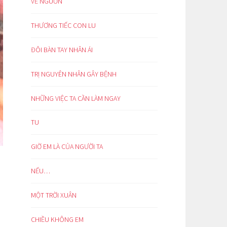
VỀ NGUỒN
THƯƠNG TIẾC CON LU
ĐÔI BÀN TAY NHÂN ÁI
TRỊ NGUYÊN NHÂN GÂY BỆNH
NHỮNG VIỆC TA CẦN LÀM NGAY
TU
GIỜ EM LÀ CỦA NGƯỜI TA
NẾU…
MỘT TRỜI XUÂN
CHIỀU KHÔNG EM