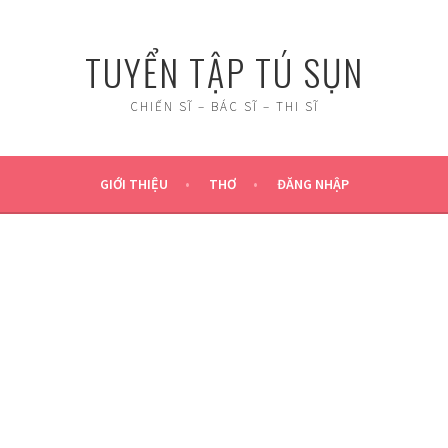
TUYỂN TẬP TÚ SỤN
CHIẾN SĨ – BÁC SĨ – THI SĨ
GIỚI THIỆU
THƠ
ĐĂNG NHẬP