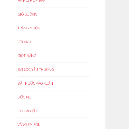
HÀ NỘI HÔM NAY
GIÓ SUÔNG
TRĂNG MUỘN
VỚI ANH
GIỌT ĐẮNG
ĐẠI LỘC YÊU THƯƠNG
ĐẤT NƯỚC VÀO XUÂN
ƯỚC MƠ
CÔ GÁI CƠ TU
VẮNG EM RỒI…