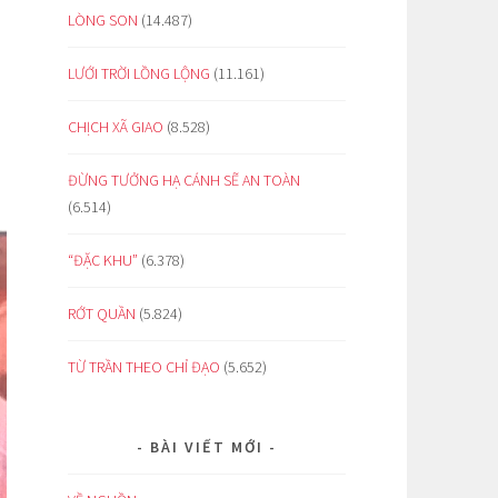
LÒNG SON
(14.487)
LƯỚI TRỜI LỒNG LỘNG
(11.161)
CHỊCH XÃ GIAO
(8.528)
ĐỪNG TƯỞNG HẠ CÁNH SẼ AN TOÀN
(6.514)
“ĐẶC KHU”
(6.378)
RỚT QUẦN
(5.824)
TỪ TRẦN THEO CHỈ ĐẠO
(5.652)
BÀI VIẾT MỚI