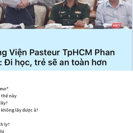
teur*
 thế này
đây?
 không lây được à?
h ly?
hi