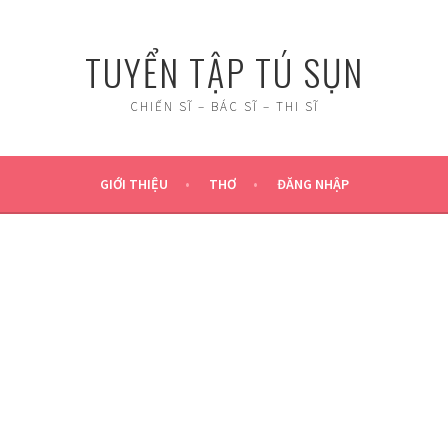
TUYỂN TẬP TÚ SỤN
CHIẾN SĨ – BÁC SĨ – THI SĨ
GIỚI THIỆU
THƠ
ĐĂNG NHẬP