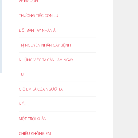
VỀ NGUỒN
THƯƠNG TIẾC CON LU
ĐÔI BÀN TAY NHÂN ÁI
TRỊ NGUYÊN NHÂN GÂY BỆNH
NHỮNG VIỆC TA CẦN LÀM NGAY
TU
GIỜ EM LÀ CỦA NGƯỜI TA
NẾU…
MỘT TRỜI XUÂN
CHIỀU KHÔNG EM