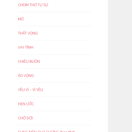
CHÙM THƠ TỰ SỰ
MƠ
THẤT VỌNG
VAY TÌNH
CHIỀU BUỒN
ẢO VỌNG
YÊU VÌ – VÌ YÊU
HẸN ƯỚC
CHỜ ĐỢI
SUNG MÃN QUÁ CHỪNG (hoạ thơ)