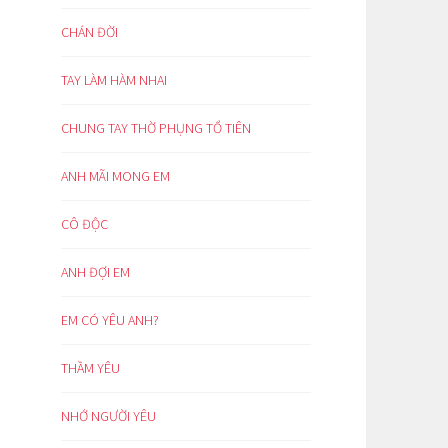
CHÁN ĐỜI
TAY LÀM HÀM NHAI
CHUNG TAY THỜ PHỤNG TỔ TIÊN
ANH MÃI MONG EM
CÔ ĐỘC
ANH ĐỢI EM
EM CÓ YÊU ANH?
THẦM YÊU
NHỚ NGƯỜI YÊU