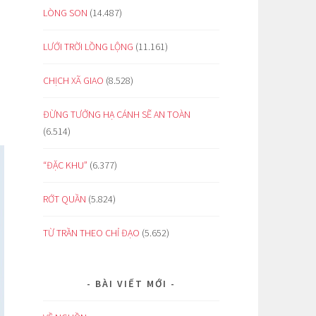
LÒNG SON
(14.487)
LƯỚI TRỜI LỒNG LỘNG
(11.161)
CHỊCH XÃ GIAO
(8.528)
ĐỪNG TƯỞNG HẠ CÁNH SẼ AN TOÀN
(6.514)
“ĐẶC KHU”
(6.377)
RỚT QUẦN
(5.824)
TỪ TRẦN THEO CHỈ ĐẠO
(5.652)
BÀI VIẾT MỚI