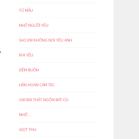
TỪ MẪU
NHỚ NGƯỜI YÊU
SAO EM KHÔNG NÓI YÊU ANH
,
KHI YÊU
ĐÊM BUỒN
HÂN HOAN CẢM TÁC
100 BÀI THẤT NGÔN BÁT CÚ
NHỚ…
GIỌT THU