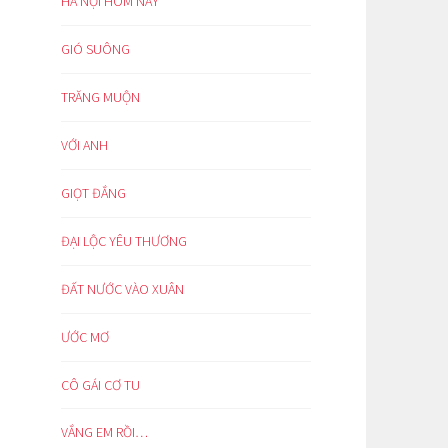
HÀ NỘI HÔM NAY
GIÓ SUÔNG
TRĂNG MUỘN
VỚI ANH
GIỌT ĐẮNG
ĐẠI LỘC YÊU THƯƠNG
ĐẤT NƯỚC VÀO XUÂN
ƯỚC MƠ
CÔ GÁI CƠ TU
VẮNG EM RỒI…