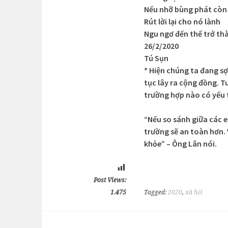
Nếu nhỡ bùng phát còn 
Rút lời lại cho nó lành
Ngu ngơ đến thế trở th
26/2/2020
Tú Sụn
* Hiện chúng ta đang sợ
tục lây ra cộng đồng. T
trường hợp nào có yếu t
“Nếu so sánh giữa các 
trường sẽ an toàn hơn. 
khỏe” – Ông Lân nói.
Post Views:
1.475
Tagged:
2020
,
xã hội