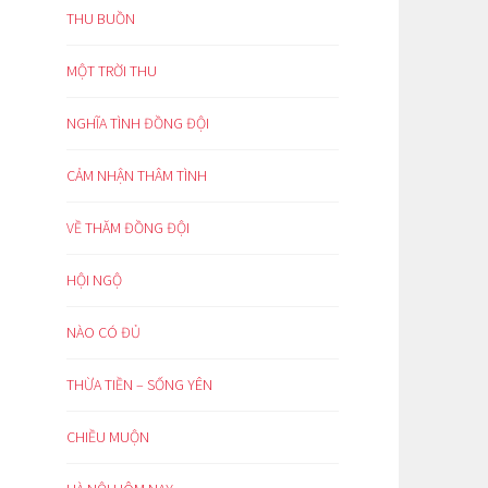
THU BUỒN
MỘT TRỜI THU
NGHĨA TÌNH ĐỒNG ĐỘI
CẢM NHẬN THÂM TÌNH
VỀ THĂM ĐỒNG ĐỘI
HỘI NGỘ
NÀO CÓ ĐỦ
THỪA TIỀN – SỐNG YÊN
CHIỀU MUỘN