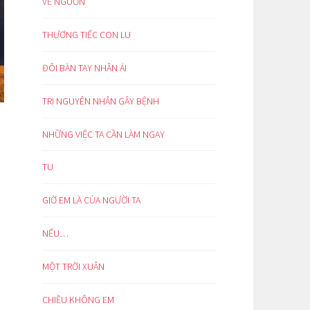
VỀ NGUỒN
THƯƠNG TIẾC CON LU
ĐÔI BÀN TAY NHÂN ÁI
TRỊ NGUYÊN NHÂN GÂY BỆNH
NHỮNG VIỆC TA CẦN LÀM NGAY
TU
GIỜ EM LÀ CỦA NGƯỜI TA
NẾU…
MỘT TRỜI XUÂN
CHIỀU KHÔNG EM