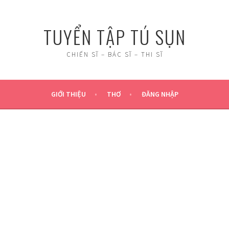
TUYỂN TẬP TÚ SỤN
CHIẾN SĨ – BÁC SĨ – THI SĨ
GIỚI THIỆU
THƠ
ĐĂNG NHẬP