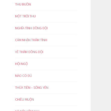
THU BUỒN
MỘT TRỜI THU
NGHĨA TÌNH ĐỒNG ĐỘI
CẢM NHẬN THÂM TÌNH
VỀ THĂM ĐỒNG ĐỘI
HỘI NGỘ
NÀO CÓ ĐỦ
THỪA TIỀN – SỐNG YÊN
CHIỀU MUỘN