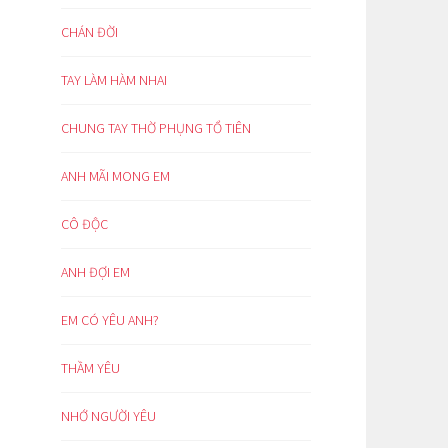
CHÁN ĐỜI
TAY LÀM HÀM NHAI
CHUNG TAY THỜ PHỤNG TỔ TIÊN
ANH MÃI MONG EM
CÔ ĐỘC
ANH ĐỢI EM
EM CÓ YÊU ANH?
THẦM YÊU
NHỚ NGƯỜI YÊU