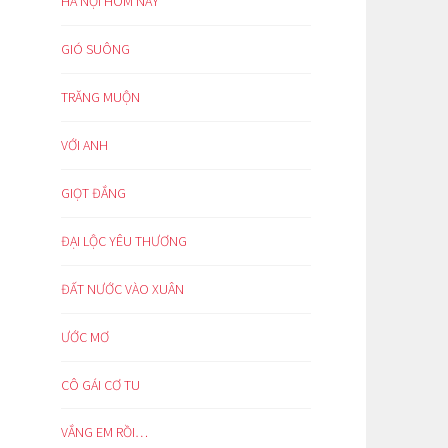
HÀ NỘI HÔM NAY
GIÓ SUÔNG
TRĂNG MUỘN
VỚI ANH
GIỌT ĐẮNG
ĐẠI LỘC YÊU THƯƠNG
ĐẤT NƯỚC VÀO XUÂN
ƯỚC MƠ
CÔ GÁI CƠ TU
VẮNG EM RỒI…