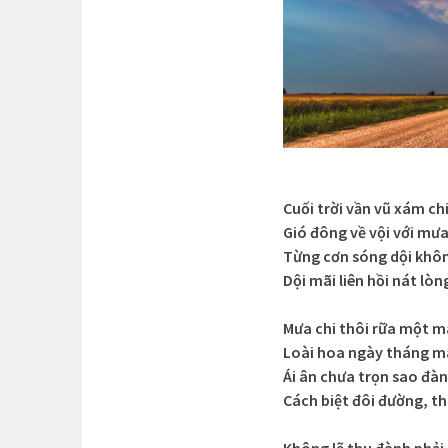
Cuối trời vần vũ xám ch
Gió đông về vội với mưa
Từng cơn sóng dội khô
Dội mãi liên hồi nát lòn
Mưa chi thôi rữa một 
Loài hoa ngày tháng mã
Ái ân chưa trọn sao đà
Cách biệt đôi đường, t
Không lẽ thu đành phải 