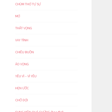
CHÙM THƠ TỰ SỰ
MƠ
THẤT VỌNG
VAY TÌNH
CHIỀU BUỒN
ẢO VỌNG
YÊU VÌ – VÌ YÊU
HẸN ƯỚC
CHỜ ĐỢI
SUNG MÃN QUÁ CHỪNG (hoạ thơ)