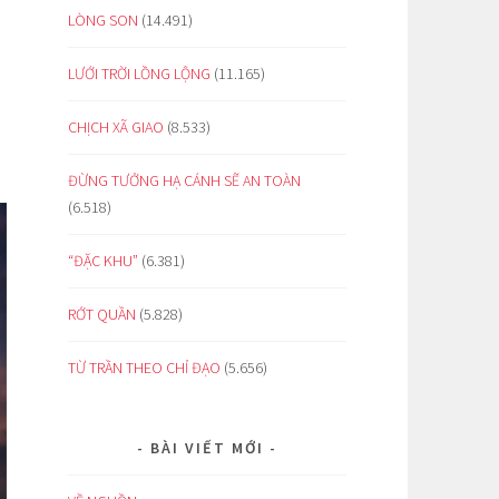
LÒNG SON
(14.491)
LƯỚI TRỜI LỒNG LỘNG
(11.165)
CHỊCH XÃ GIAO
(8.533)
ĐỪNG TƯỞNG HẠ CÁNH SẼ AN TOÀN
(6.518)
“ĐẶC KHU”
(6.381)
RỚT QUẦN
(5.828)
TỪ TRẦN THEO CHỈ ĐẠO
(5.656)
BÀI VIẾT MỚI