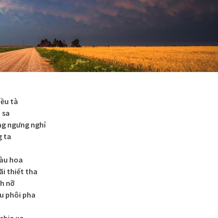
iều tà
 sa
ng ngưng nghỉ
g ta
màu hoa
i thiết tha
nh nỡ
hu phôi pha
chia xa