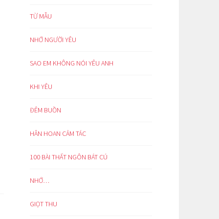
TỪ MẪU
NHỚ NGƯỜI YÊU
SAO EM KHÔNG NÓI YÊU ANH
KHI YÊU
ĐÊM BUỒN
HÂN HOAN CẢM TÁC
100 BÀI THẤT NGÔN BÁT CÚ
NHỚ…
GIỌT THU