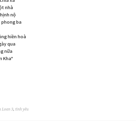
ột nhà
thịnh nộ
a phong ba
ộng hiền hoà
gày qua
ng nữa
am Kha*
 Loan 3
,
tình yêu