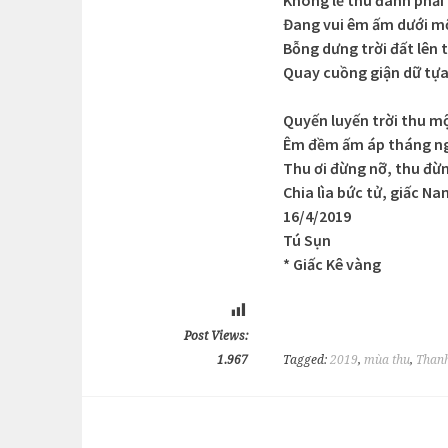
Đang vui êm ấm dưới m
Bỗng dưng trời đất lên 
Quay cuồng giận dữ tự
Quyến luyến trời thu m
Êm đềm ấm áp tháng n
Thu ơi đừng nỡ, thu đừ
Chia lìa bức tử, giấc N
16/4/2019
Tú Sụn
* Giấc Kê vàng
Post Views:
1.967
Tagged:
2019
,
mùa thu
,
Thanh