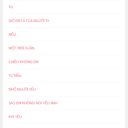
TU
GIỜ EM LÀ CỦA NGƯỜI TA
NẾU…
MỘT TRỜI XUÂN
CHIỀU KHÔNG EM
TỪ MẪU
NHỚ NGƯỜI YÊU
SAO EM KHÔNG NÓI YÊU ANH
KHI YÊU