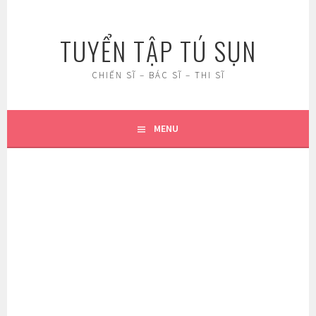
Skip
to
TUYỂN TẬP TÚ SỤN
content
CHIẾN SĨ – BÁC SĨ – THI SĨ
MENU