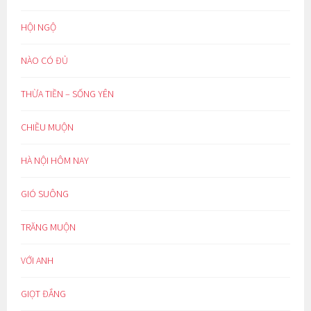
HỘI NGỘ
NÀO CÓ ĐỦ
THỪA TIỀN – SỐNG YÊN
CHIỀU MUỘN
HÀ NỘI HÔM NAY
GIÓ SUÔNG
TRĂNG MUỘN
VỚI ANH
GIỌT ĐẮNG