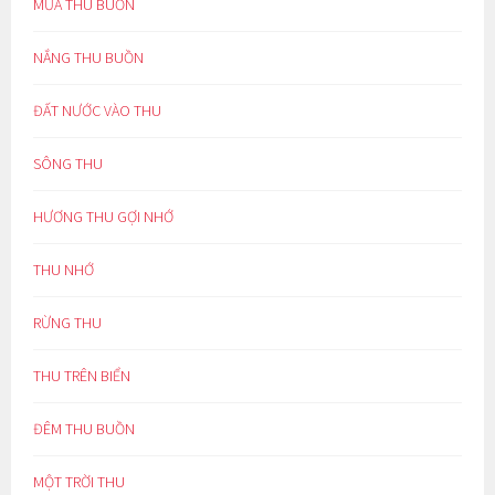
MƯA THU BUỒN
NẮNG THU BUỒN
ĐẤT NƯỚC VÀO THU
SÔNG THU
HƯƠNG THU GỢI NHỚ
THU NHỚ
RỪNG THU
THU TRÊN BIỂN
ĐÊM THU BUỒN
MỘT TRỜI THU