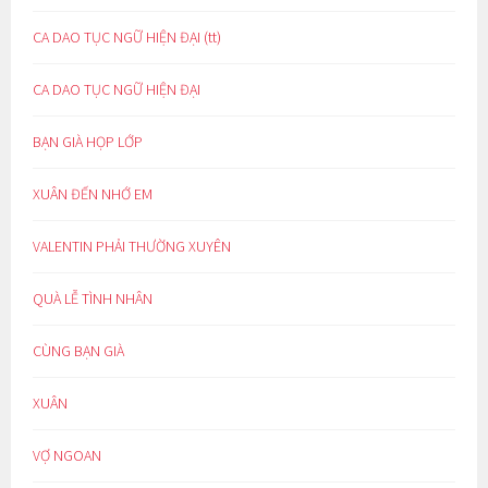
CA DAO TỤC NGỮ HIỆN ĐẠI (tt)
CA DAO TỤC NGỮ HIỆN ĐẠI
BẠN GIÀ HỌP LỚP
XUÂN ĐẾN NHỚ EM
VALENTIN PHẢI THƯỜNG XUYÊN
QUÀ LỄ TÌNH NHÂN
CÙNG BẠN GIÀ
XUÂN
VỢ NGOAN