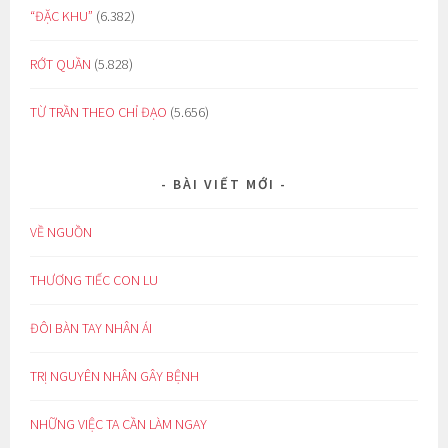
“ĐẶC KHU”
(6.382)
RỚT QUẦN
(5.828)
TỪ TRẦN THEO CHỈ ĐẠO
(5.656)
BÀI VIẾT MỚI
VỀ NGUỒN
THƯƠNG TIẾC CON LU
ĐÔI BÀN TAY NHÂN ÁI
TRỊ NGUYÊN NHÂN GÂY BỆNH
NHỮNG VIỆC TA CẦN LÀM NGAY