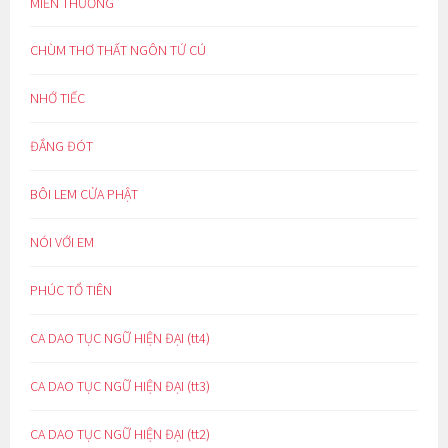
MIỀN THƯƠNG
CHÙM THƠ THẤT NGÔN TỨ CÚ
NHỚ TIẾC
ĐẮNG ĐÓT
BÔI LEM CỬA PHẬT
NÓI VỚI EM
PHÚC TỔ TIÊN
CA DAO TỤC NGỮ HIỆN ĐẠI (tt4)
CA DAO TỤC NGỮ HIỆN ĐẠI (tt3)
CA DAO TỤC NGỮ HIỆN ĐẠI (tt2)