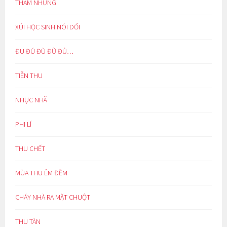
THAM NHŨNG
XÚI HỌC SINH NÓI DỐI
ĐU ĐÚ ĐÙ ĐŨ ĐỦ…
TIỄN THU
NHỤC NHÃ
PHI LÍ
THU CHẾT
MÙA THU ÊM ĐỀM
CHÁY NHÀ RA MẶT CHUỘT
THU TÀN