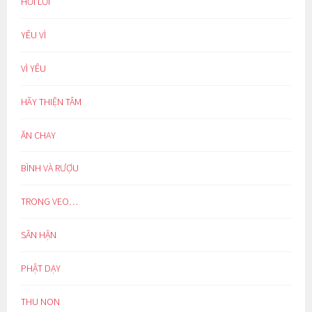
HỐI LỖI
YÊU VÌ
VÌ YÊU
HÃY THIỆN TÂM
ĂN CHAY
BÌNH VÀ RƯỢU
TRONG VEO…
SÂN HẬN
PHẬT DẠY
THU NON