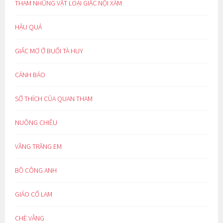
THAM NHŨNG VẶT LOẠI GIẶC NỘI XÂM
HẬU QUẢ
GIẤC MƠ Ở BUỔI TÀ HUY
CẢNH BÁO
SỞ THÍCH CỦA QUAN THAM
NUÔNG CHIỀU
VẦNG TRĂNG EM
BỒ CÔNG ANH
GIẢO CỔ LAM
CHÈ VẰNG