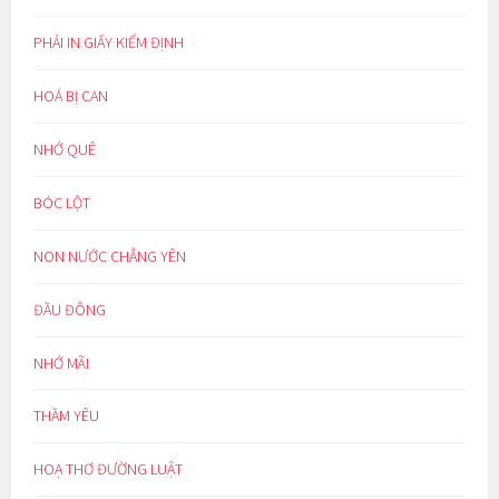
PHẢI IN GIẤY KIỂM ĐỊNH
HOÁ BỊ CAN
NHỚ QUÊ
BÓC LỘT
NON NƯỚC CHẲNG YÊN
ĐẦU ĐÔNG
NHỚ MÃI
THẦM YÊU
HOẠ THƠ ĐƯỜNG LUẬT