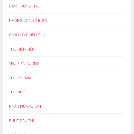
ĐẬM HƯƠNG THU
NHỮNG CON SỐ BUỒN
CÁNH CÒ CHIỀU THU
THU DIỆN KIẾN
THU BIÊN CƯƠNG
THU ẢM ĐẠM
THU NHỚ
NHÂN MÙA VU LAN
PHÚT ĐẦU THU