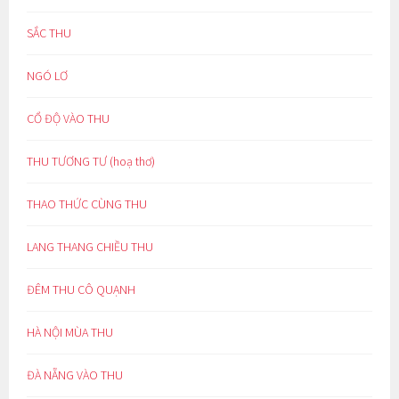
SẮC THU
NGÓ LƠ
CỔ ĐỘ VÀO THU
THU TƯƠNG TƯ (hoạ thơ)
THAO THỨC CÙNG THU
LANG THANG CHIỀU THU
ĐÊM THU CÔ QUẠNH
HÀ NỘI MÙA THU
ĐÀ NẴNG VÀO THU