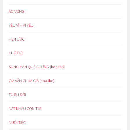
ẢO VỌNG
YÊU VÌ – VÌ YÊU
HẸN ƯỚC
CHỜ ĐỢI
SUNG MÃN QUÁ CHỪNG (hoạ thơ)
GIÀ VẪN CHƯA GIÀ (hoạ thơ)
TỰ RU ĐỜI
NÁT NHÀU CON TIM
NUỐI TIẾC