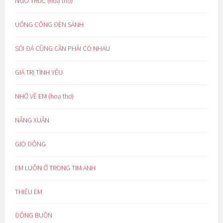
NGÕ TRÚC (hoạ thơ)
UỔNG CÔNG ĐÈN SÁNH
SỎI ĐÁ CŨNG CẦN PHẢI CÓ NHAU
GIÁ TRỊ TÌNH YÊU
NHỚ VỀ EM (hoạ thơ)
NẮNG XUÂN
GIÓ ĐÔNG
EM LUÔN Ở TRONG TIM ANH
THIẾU EM
ĐÔNG BUỒN