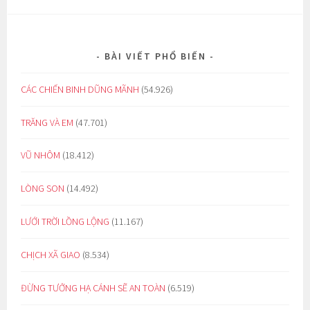
BÀI VIẾT PHỔ BIẾN
CÁC CHIẾN BINH DŨNG MÃNH
(54.926)
TRĂNG VÀ EM
(47.701)
VŨ NHÔM
(18.412)
LÒNG SON
(14.492)
LƯỚI TRỜI LỒNG LỘNG
(11.167)
CHỊCH XÃ GIAO
(8.534)
ĐỪNG TƯỞNG HẠ CÁNH SẼ AN TOÀN
(6.519)