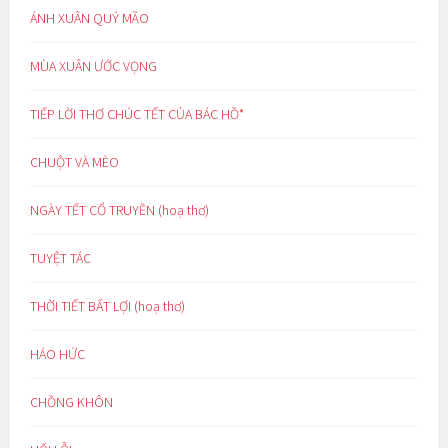
ÁNH XUÂN QUÝ MÃO
MÙA XUÂN ƯỚC VỌNG
TIẾP LỜI THƠ CHÚC TẾT CỦA BÁC HỒ*
CHUỘT VÀ MÈO
NGÀY TẾT CỔ TRUYỀN (hoạ thơ)
TUYỆT TÁC
THỜI TIẾT BẤT LỢI (hoạ thơ)
HÁO HỨC
CHỒNG KHÔN