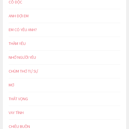
CÔ ĐỘC
ANH ĐỢI EM
EM CÓ YÊU ANH?
THẦM YÊU
NHỚ NGƯỜI YÊU
CHÙM THƠ TỰ SỰ
MƠ
THẤT VỌNG
VAY TÌNH
CHIỀU BUỒN