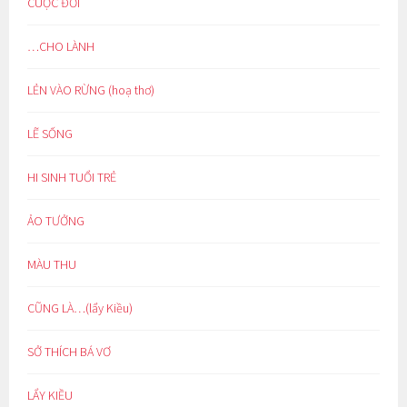
CUỘC ĐỜI
…CHO LÀNH
LẺN VÀO RỪNG (hoạ thơ)
LẼ SỐNG
HI SINH TUỔI TRẺ
ẢO TƯỞNG
MÀU THU
CŨNG LÀ…(lẩy Kiều)
SỞ THÍCH BÁ VƠ
LẨY KIỀU