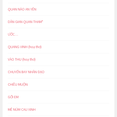
QUAN NÀO AN YÊN
DÂN GIAN QUAN THAM*
ƯỚC…
QUANG VINH (hoạ thơ)
VÀO THU (hoạ thơ)
CHUYẾN BAY NHÂN ĐẠO
CHIỀU MUỘN
GỞI EM
MÊ NÚM CAU XINH