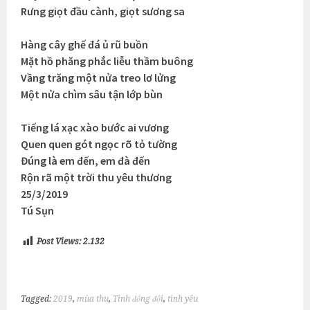
Rưng giọt đầu cành, giọt sương sa
Hàng cây ghế đá ủ rũ buồn
Mặt hồ phăng phắc liễu thầm buông
Vầng trăng một nửa treo lơ lửng
Một nửa chìm sâu tận lớp bùn
Tiếng lá xạc xào bước ai vương
Quen quen gót ngọc rõ tỏ tường
Đúng là em đến, em đà đến
Rộn rã một trời thu yêu thương
25/3/2019
Tú Sụn
Post Views:
2.132
Tagged:
2019
,
mùa thu
,
Tình đồng đội
,
tình yêu