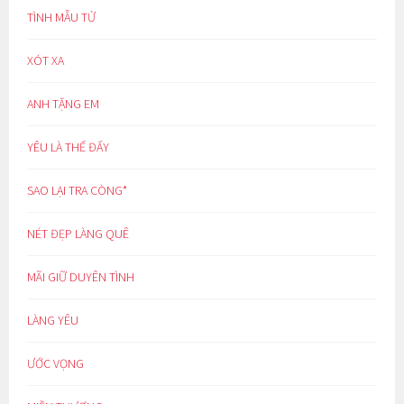
TÌNH MẪU TỬ
XÓT XA
ANH TẶNG EM
YÊU LÀ THẾ ĐẤY
SAO LẠI TRA CÒNG*
NÉT ĐẸP LÀNG QUÊ
MÃI GIỮ DUYÊN TÌNH
LÀNG YÊU
ƯỚC VỌNG