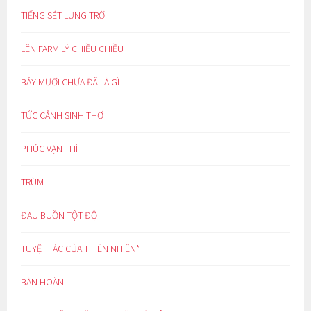
TIẾNG SÉT LƯNG TRỜI
LÊN FARM LÝ CHIỀU CHIỀU
BẢY MƯƠI CHƯA ĐÃ LÀ GÌ
TỨC CẢNH SINH THƠ
PHÚC VẠN THÌ
TRÙM
ĐAU BUỒN TỘT ĐỘ
TUYỆT TÁC CỦA THIÊN NHIÊN*
BÀN HOÀN