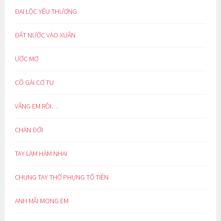
ĐẠI LỘC YÊU THƯƠNG
ĐẤT NƯỚC VÀO XUÂN
ƯỚC MƠ
CÔ GÁI CƠ TU
VẮNG EM RỒI…
CHÁN ĐỜI
TAY LÀM HÀM NHAI
CHUNG TAY THỜ PHỤNG TỔ TIÊN
ANH MÃI MONG EM