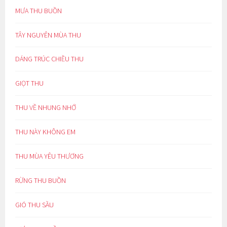
MƯA THU BUỒN
TÂY NGUYÊN MÙA THU
DÁNG TRÚC CHIỀU THU
GIỌT THU
THU VỀ NHUNG NHỚ
THU NÀY KHÔNG EM
THU MÙA YÊU THƯƠNG
RỪNG THU BUỒN
GIÓ THU SẦU