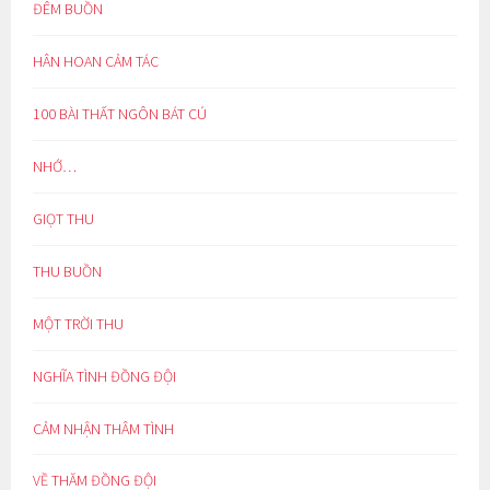
ĐÊM BUỒN
HÂN HOAN CẢM TÁC
100 BÀI THẤT NGÔN BÁT CÚ
NHỚ…
GIỌT THU
THU BUỒN
MỘT TRỜI THU
NGHĨA TÌNH ĐỒNG ĐỘI
CẢM NHẬN THÂM TÌNH
VỀ THĂM ĐỒNG ĐỘI