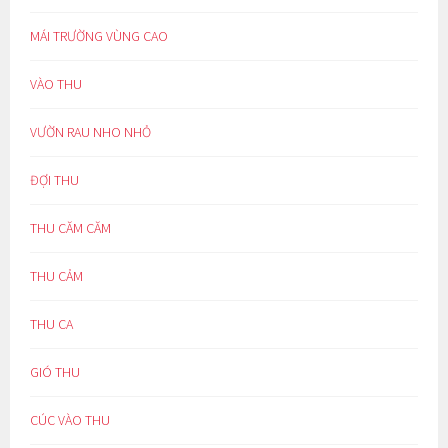
MÁI TRƯỜNG VÙNG CAO
VÀO THU
VƯỜN RAU NHO NHỎ
ĐỢI THU
THU CĂM CĂM
THU CẢM
THU CA
GIÓ THU
CÚC VÀO THU