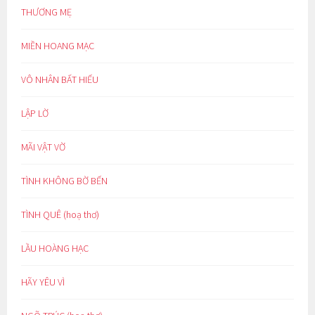
THƯƠNG MẸ
MIỀN HOANG MẠC
VÔ NHÂN BẤT HIẾU
LẬP LỜ
MÃI VẬT VỜ
TÌNH KHÔNG BỜ BẾN
TÌNH QUÊ (hoạ thơ)
LẦU HOÀNG HẠC
HÃY YÊU VÌ