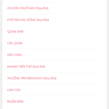
CHUYỆN THUỞ NÀO (hoạ thơ)
PHỐ NÚI VÀO ĐÔNG (hoạ thơ)
QUAN GIAN
CẨU QUAN
ĐẤU THẦU…
KHUNG TRỜI THƠ (hoạ thơ)
THƯỞNG TRÀ ĐÊM KHUYA (hoạ thơ)
LÀM CON
MUỘN MẰN