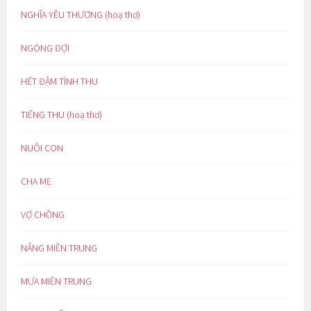
NGHĨA YÊU THƯƠNG (hoạ thơ)
NGÓNG ĐỢI
HẾT ĐẬM TÌNH THU
TIẾNG THU (hoạ thơ)
NUÔI CON
CHA MẸ
VỢ CHỒNG
NẮNG MIỀN TRUNG
MƯA MIỀN TRUNG