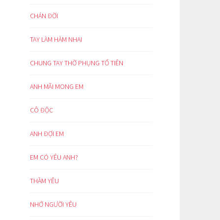
CHÁN ĐỜI
TAY LÀM HÀM NHAI
CHUNG TAY THỜ PHỤNG TỔ TIÊN
ANH MÃI MONG EM
CÔ ĐỘC
ANH ĐỢI EM
EM CÓ YÊU ANH?
THẦM YÊU
NHỚ NGƯỜI YÊU