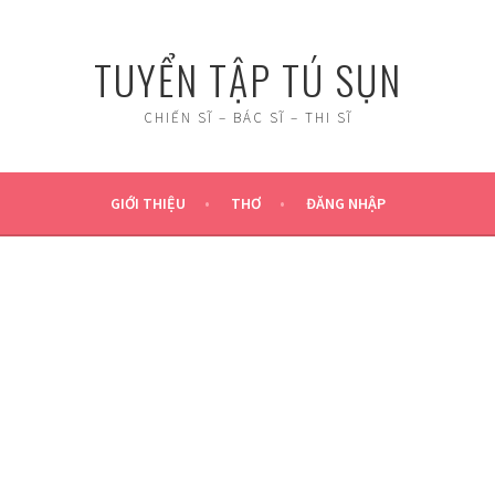
TUYỂN TẬP TÚ SỤN
CHIẾN SĨ – BÁC SĨ – THI SĨ
GIỚI THIỆU
THƠ
ĐĂNG NHẬP