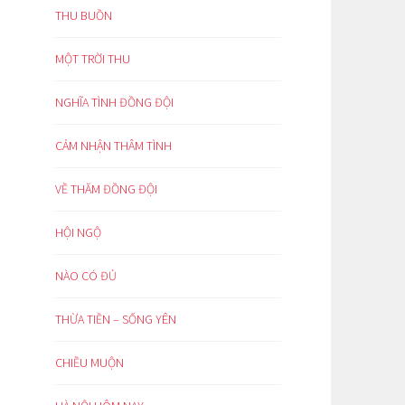
THU BUỒN
MỘT TRỜI THU
NGHĨA TÌNH ĐỒNG ĐỘI
CẢM NHẬN THÂM TÌNH
VỀ THĂM ĐỒNG ĐỘI
HỘI NGỘ
NÀO CÓ ĐỦ
THỪA TIỀN – SỐNG YÊN
CHIỀU MUỘN