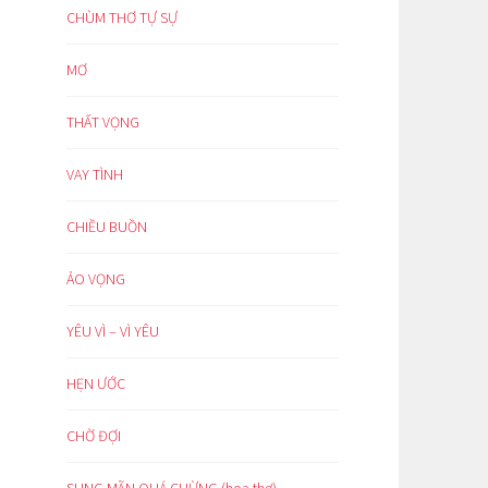
CHÙM THƠ TỰ SỰ
MƠ
THẤT VỌNG
VAY TÌNH
CHIỀU BUỒN
ẢO VỌNG
YÊU VÌ – VÌ YÊU
HẸN ƯỚC
CHỜ ĐỢI
SUNG MÃN QUÁ CHỪNG (hoạ thơ)