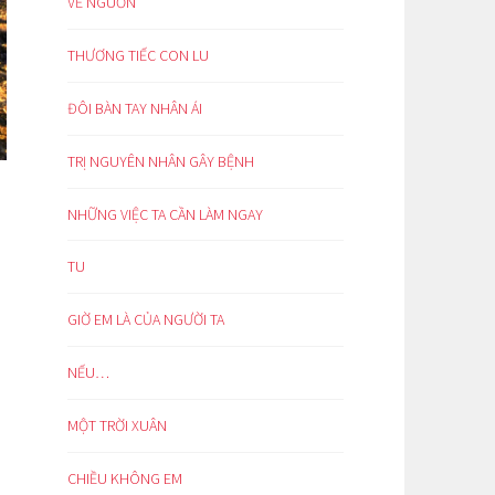
VỀ NGUỒN
THƯƠNG TIẾC CON LU
ĐÔI BÀN TAY NHÂN ÁI
TRỊ NGUYÊN NHÂN GÂY BỆNH
NHỮNG VIỆC TA CẦN LÀM NGAY
TU
GIỜ EM LÀ CỦA NGƯỜI TA
NẾU…
MỘT TRỜI XUÂN
CHIỀU KHÔNG EM