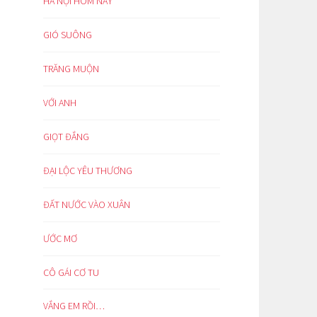
HÀ NỘI HÔM NAY
GIÓ SUÔNG
TRĂNG MUỘN
VỚI ANH
GIỌT ĐẮNG
ĐẠI LỘC YÊU THƯƠNG
ĐẤT NƯỚC VÀO XUÂN
ƯỚC MƠ
CÔ GÁI CƠ TU
VẮNG EM RỒI…