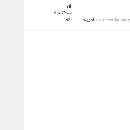
Post Views:
1.971
Tagged:
2018
,
mùa thu
,
tình 