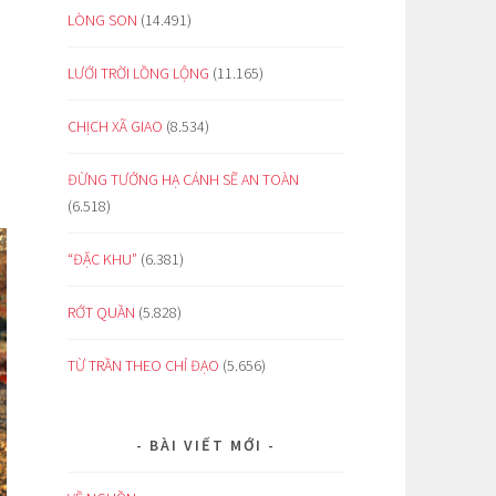
LÒNG SON
(14.491)
LƯỚI TRỜI LỒNG LỘNG
(11.165)
CHỊCH XÃ GIAO
(8.534)
ĐỪNG TƯỞNG HẠ CÁNH SẼ AN TOÀN
(6.518)
“ĐẶC KHU”
(6.381)
RỚT QUẦN
(5.828)
TỪ TRẦN THEO CHỈ ĐẠO
(5.656)
BÀI VIẾT MỚI