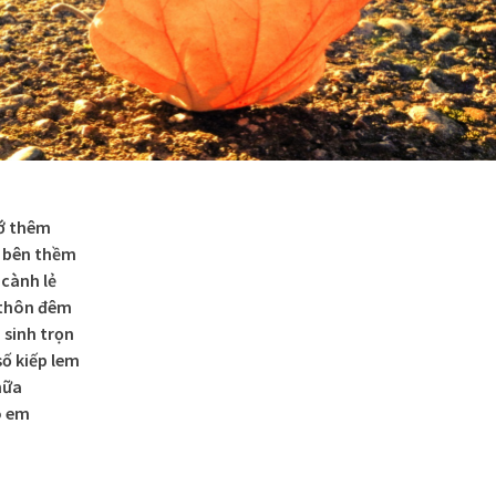
hớ thêm
 bên thềm
 cành lẻ
 thôn đêm
 sinh trọn
ố kiếp lem
nữa
ó em