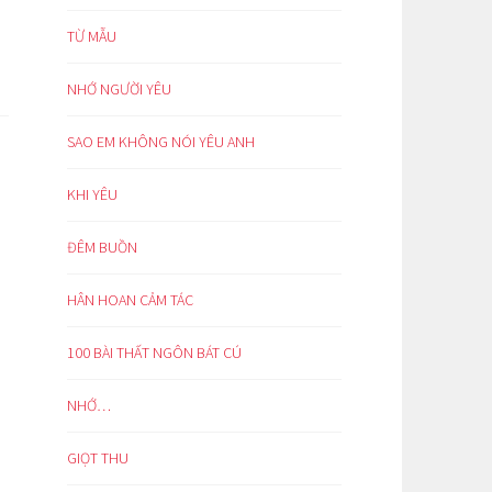
TỪ MẪU
NHỚ NGƯỜI YÊU
SAO EM KHÔNG NÓI YÊU ANH
KHI YÊU
ĐÊM BUỒN
HÂN HOAN CẢM TÁC
100 BÀI THẤT NGÔN BÁT CÚ
NHỚ…
GIỌT THU