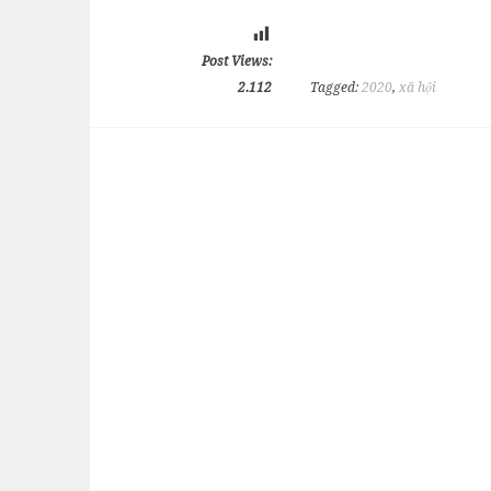
Post Views:
2.112
Tagged:
2020
,
xã hội