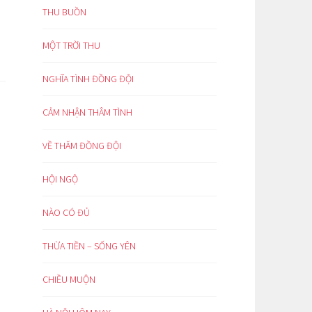
THU BUỒN
MỘT TRỜI THU
NGHĨA TÌNH ĐỒNG ĐỘI
CẢM NHẬN THÂM TÌNH
VỀ THĂM ĐỒNG ĐỘI
HỘI NGỘ
NÀO CÓ ĐỦ
THỪA TIỀN – SỐNG YÊN
CHIỀU MUỘN