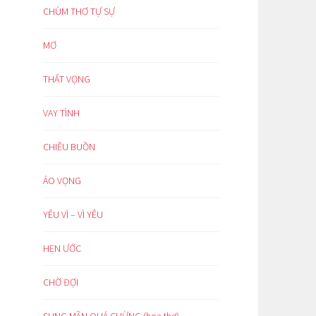
CHÙM THƠ TỰ SỰ
MƠ
THẤT VỌNG
VAY TÌNH
CHIỀU BUỒN
ẢO VỌNG
YÊU VÌ – VÌ YÊU
HẸN ƯỚC
CHỜ ĐỢI
SUNG MÃN QUÁ CHỪNG (hoạ thơ)