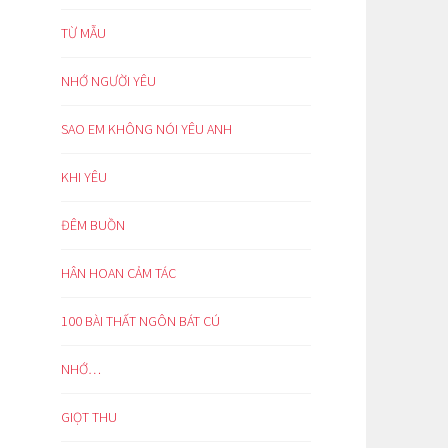
TỪ MẪU
NHỚ NGƯỜI YÊU
SAO EM KHÔNG NÓI YÊU ANH
KHI YÊU
ĐÊM BUỒN
HÂN HOAN CẢM TÁC
100 BÀI THẤT NGÔN BÁT CÚ
NHỚ…
GIỌT THU