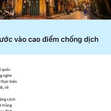
Tổ quốc
ng nghe
 thực hiện
đi, về
oảng cách
t trùng