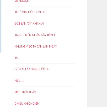
VỀ NGUỒN
THƯƠNG TIẾC CON LU
ĐÔI BÀN TAY NHÂN ÁI
TRỊ NGUYÊN NHÂN GÂY BỆNH
NHỮNG VIỆC TA CẦN LÀM NGAY
TU
GIỜ EM LÀ CỦA NGƯỜI TA
NẾU…
MỘT TRỜI XUÂN
CHIỀU KHÔNG EM