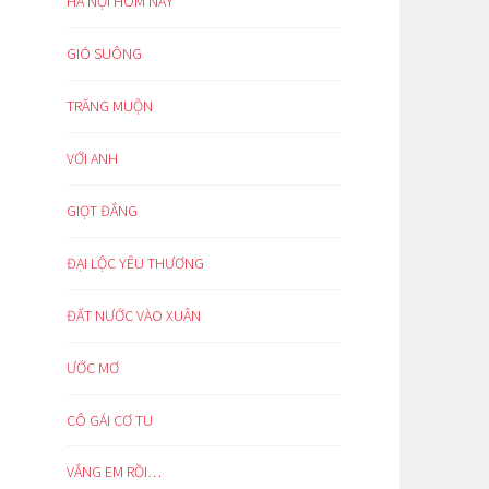
HÀ NỘI HÔM NAY
GIÓ SUÔNG
TRĂNG MUỘN
VỚI ANH
GIỌT ĐẮNG
ĐẠI LỘC YÊU THƯƠNG
ĐẤT NƯỚC VÀO XUÂN
ƯỚC MƠ
CÔ GÁI CƠ TU
VẮNG EM RỒI…