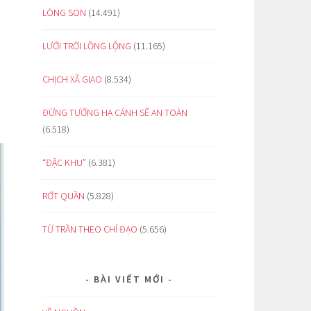
LÒNG SON
(14.491)
LƯỚI TRỜI LỒNG LỘNG
(11.165)
CHỊCH XÃ GIAO
(8.534)
ĐỪNG TƯỞNG HẠ CÁNH SẼ AN TOÀN
(6.518)
“ĐẶC KHU”
(6.381)
RỚT QUẦN
(5.828)
TỪ TRẦN THEO CHỈ ĐẠO
(5.656)
BÀI VIẾT MỚI