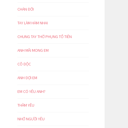
CHÁN ĐỜI
TAY LÀM HÀM NHAI
CHUNG TAY THỜ PHỤNG TỔ TIÊN
ANH MÃI MONG EM
CÔ ĐỘC
ANH ĐỢI EM
EM CÓ YÊU ANH?
THẦM YÊU
NHỚ NGƯỜI YÊU