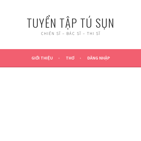
TUYỂN TẬP TÚ SỤN
CHIẾN SĨ – BÁC SĨ – THI SĨ
GIỚI THIỆU
THƠ
ĐĂNG NHẬP