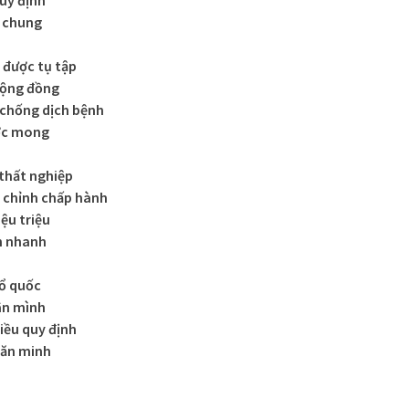
uy định
h chung
 được tụ tập
cộng đồng
 chống dịch bệnh
ước mong
 thất nghiệp
 chỉnh chấp hành
ệu triệu
h nhanh
ổ quốc
ân mình
iều quy định
văn minh