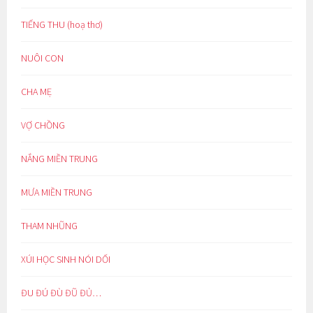
TIẾNG THU (hoạ thơ)
NUÔI CON
CHA MẸ
VỢ CHỒNG
NẮNG MIỀN TRUNG
MƯA MIỀN TRUNG
THAM NHŨNG
XÚI HỌC SINH NÓI DỐI
ĐU ĐÚ ĐÙ ĐŨ ĐỦ…