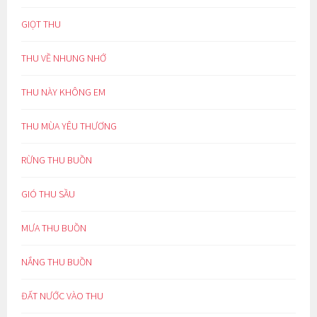
GIỌT THU
THU VỀ NHUNG NHỚ
THU NÀY KHÔNG EM
THU MÙA YÊU THƯƠNG
RỪNG THU BUỒN
GIÓ THU SẦU
MƯA THU BUỒN
NẮNG THU BUỒN
ĐẤT NƯỚC VÀO THU