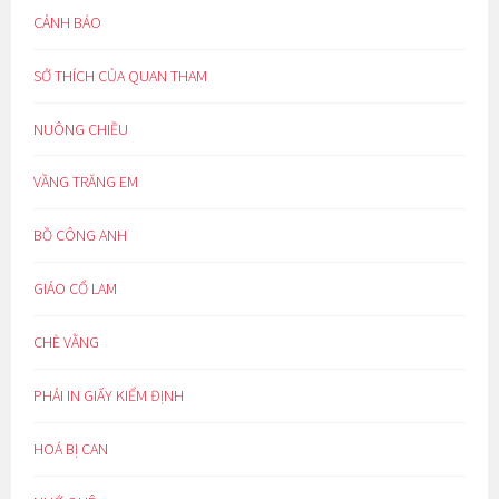
CẢNH BÁO
SỞ THÍCH CỦA QUAN THAM
NUÔNG CHIỀU
VẦNG TRĂNG EM
BỒ CÔNG ANH
GIẢO CỔ LAM
CHÈ VẰNG
PHẢI IN GIẤY KIỂM ĐỊNH
HOÁ BỊ CAN