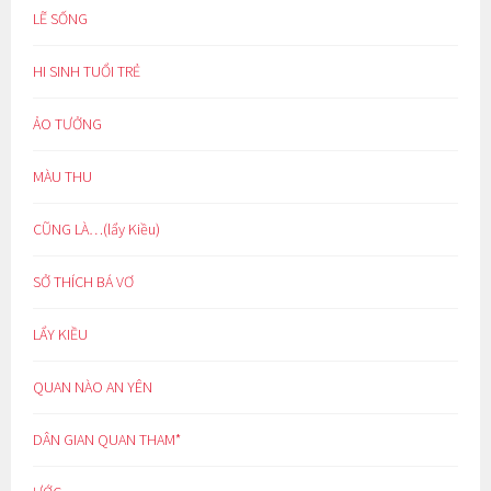
LẼ SỐNG
HI SINH TUỔI TRẺ
ẢO TƯỞNG
MÀU THU
CŨNG LÀ…(lẩy Kiều)
SỞ THÍCH BÁ VƠ
LẨY KIỀU
QUAN NÀO AN YÊN
DÂN GIAN QUAN THAM*