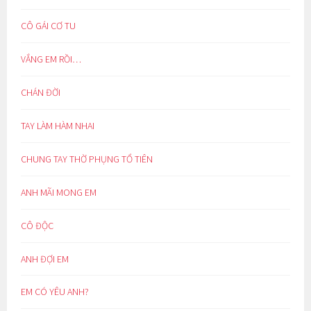
CÔ GÁI CƠ TU
VẮNG EM RỒI…
CHÁN ĐỜI
TAY LÀM HÀM NHAI
CHUNG TAY THỜ PHỤNG TỔ TIÊN
ANH MÃI MONG EM
CÔ ĐỘC
ANH ĐỢI EM
EM CÓ YÊU ANH?