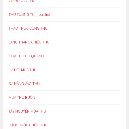
CỔ ĐỘ VÀO THU
THU TƯƠNG TƯ (hoạ thơ)
THAO THỨC CÙNG THU
LANG THANG CHIỀU THU
ĐÊM THU CÔ QUẠNH
HÀ NỘI MÙA THU
ĐÀ NẴNG VÀO THU
MƯA THU BUỒN
TÂY NGUYÊN MÙA THU
DÁNG TRÚC CHIỀU THU