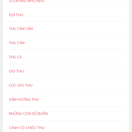
VƯỜN RAU NHO NHỎ
ĐỢI THU
THU CĂM CĂM
THU CẢM
THU CA
GIÓ THU
CÚC VÀO THU
ĐẬM HƯƠNG THU
NHỮNG CON SỐ BUỒN
CÁNH CÒ CHIỀU THU