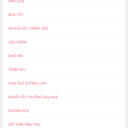
NHỚ QUÊ
BÓC LỘT
NON NƯỚC CHẲNG YÊN
ĐẦU ĐÔNG
NHỚ MÃI
THẦM YÊU
HOẠ THƠ ĐƯỜNG LUẬT
NGHĨA YÊU THƯƠNG (hoạ thơ)
NGÓNG ĐỢI
HẾT ĐẬM TÌNH THU