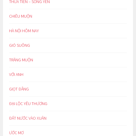
THỪA TIỀN – SỐNG YÊN
CHIỀU MUỘN
HÀ NỘI HÔM NAY
GIÓ SUÔNG
TRĂNG MUỘN
VỚI ANH
GIỌT ĐẮNG
ĐẠI LỘC YÊU THƯƠNG
ĐẤT NƯỚC VÀO XUÂN
ƯỚC MƠ