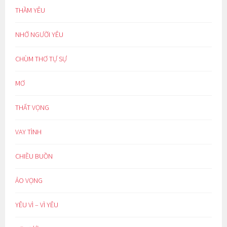
THẦM YÊU
NHỚ NGƯỜI YÊU
CHÙM THƠ TỰ SỰ
MƠ
THẤT VỌNG
VAY TÌNH
CHIỀU BUỒN
ẢO VỌNG
YÊU VÌ – VÌ YÊU