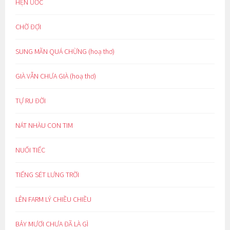
HẸN ƯỚC
CHỜ ĐỢI
SUNG MÃN QUÁ CHỪNG (hoạ thơ)
GIÀ VẪN CHƯA GIÀ (hoạ thơ)
TỰ RU ĐỜI
NÁT NHÀU CON TIM
NUỐI TIẾC
TIẾNG SÉT LƯNG TRỜI
LÊN FARM LÝ CHIỀU CHIỀU
BẢY MƯƠI CHƯA ĐÃ LÀ GÌ