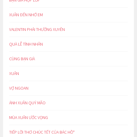
XUÂN ĐẾN NHỚ EM
VALENTIN PHẢI THƯỜNG XUYÊN
QUÀ LỄ TÌNH NHÂN
CÙNG BẠN GIÀ
XUÂN
VỢ NGOAN
ÁNH XUÂN QUÝ MÃO
MÙA XUÂN ƯỚC VỌNG
TIẾP LỜI THƠ CHÚC TẾT CỦA BÁC HỒ*