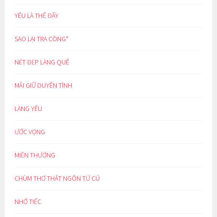
YÊU LÀ THẾ ĐẤY
SAO LẠI TRA CÒNG*
NÉT ĐẸP LÀNG QUÊ
MÃI GIỮ DUYÊN TÌNH
LÀNG YÊU
ƯỚC VỌNG
MIỀN THƯƠNG
CHÙM THƠ THẤT NGÔN TỨ CÚ
NHỚ TIẾC