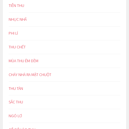
TIỄN THU
NHỤC NHÃ
PHI LÍ
THU CHẾT
MÙA THU ÊM ĐỀM
CHÁY NHÀ RA MẶT CHUỘT
THU TÀN
SẮC THU
NGÓ LƠ