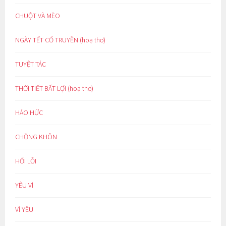
CHUỘT VÀ MÈO
NGÀY TẾT CỔ TRUYỀN (hoạ thơ)
TUYỆT TÁC
THỜI TIẾT BẤT LỢI (hoạ thơ)
HÁO HỨC
CHỒNG KHÔN
HỐI LỖI
YÊU VÌ
VÌ YÊU