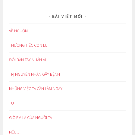
BÀI VIẾT MỚI
VỀ NGUỒN
THƯƠNG TIẾC CON LU
ĐÔI BÀN TAY NHÂN ÁI
TRỊ NGUYÊN NHÂN GÂY BỆNH
NHỮNG VIỆC TA CẦN LÀM NGAY
TU
GIỜ EM LÀ CỦA NGƯỜI TA
NẾU…