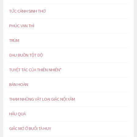
TỨC CẢNH SINH THƠ
PHÚC VẠN THÌ
TRÙM
ĐAU BUỒN TỘT ĐỘ
TUYỆT TÁC CỦA THIÊN NHIÊN*
BÀN HOÀN
THAM NHŨNG VẶT LOẠI GIẶC NỘI XÂM
HẬU QUẢ
GIẤC MƠ Ở BUỔI TÀ HUY