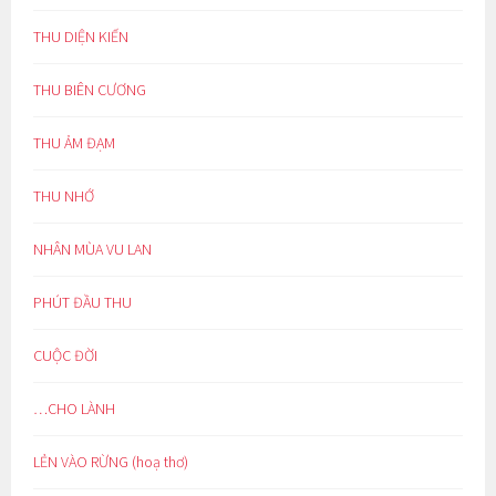
THU DIỆN KIẾN
THU BIÊN CƯƠNG
THU ẢM ĐẠM
THU NHỚ
NHÂN MÙA VU LAN
PHÚT ĐẦU THU
CUỘC ĐỜI
…CHO LÀNH
LẺN VÀO RỪNG (hoạ thơ)