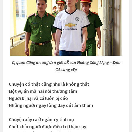
C¡ quan Công an ang d«n gi£i bË can Hoàng Công L°¡ng – £nh:
CA cung c¥p
Chuyện có thật cũng như là không thật
Một vụ án mà hai nỗi thương tâm
Người bị hại và cả luôn bị cáo
Những người ngay lòng day dứt âm thầm
Chuyện xảy ra ở ngành y tỉnh nọ
Chết chín người được điều trị thận suy