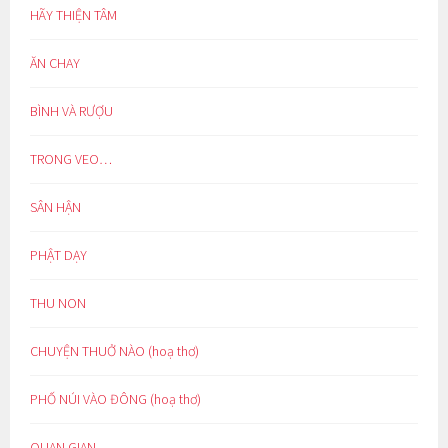
HÃY THIỆN TÂM
ĂN CHAY
BÌNH VÀ RƯỢU
TRONG VEO…
SÂN HẬN
PHẬT DẠY
THU NON
CHUYỆN THUỞ NÀO (hoạ thơ)
PHỐ NÚI VÀO ĐÔNG (hoạ thơ)
QUAN GIAN