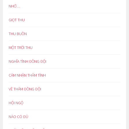
NHỚ…
GIỌT THU
THU BUỒN
MỘT TRỜI THU
NGHĨA TÌNH ĐỒNG ĐỘI
CẢM NHẬN THÂM TÌNH
VỀ THĂM ĐỒNG ĐỘI
HỘI NGỘ
NÀO CÓ ĐỦ