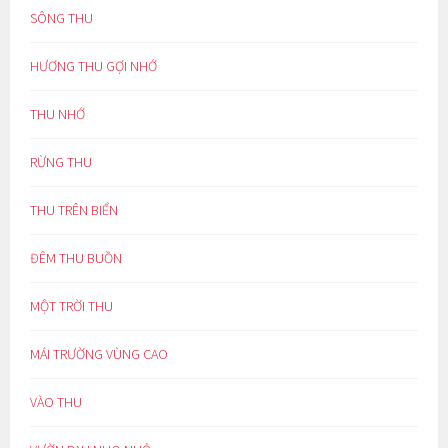
SÔNG THU
HƯƠNG THU GỢI NHỚ
THU NHỚ
RỪNG THU
THU TRÊN BIỂN
ĐÊM THU BUỒN
MỘT TRỜI THU
MÁI TRƯỜNG VÙNG CAO
VÀO THU