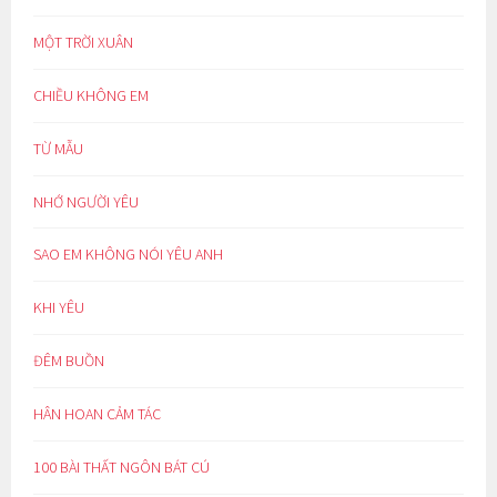
MỘT TRỜI XUÂN
CHIỀU KHÔNG EM
TỪ MẪU
NHỚ NGƯỜI YÊU
SAO EM KHÔNG NÓI YÊU ANH
KHI YÊU
ĐÊM BUỒN
HÂN HOAN CẢM TÁC
100 BÀI THẤT NGÔN BÁT CÚ