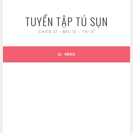
Skip
to
TUYỂN TẬP TÚ SỤN
content
CHIẾN SĨ – BÁC SĨ – THI SĨ
MENU