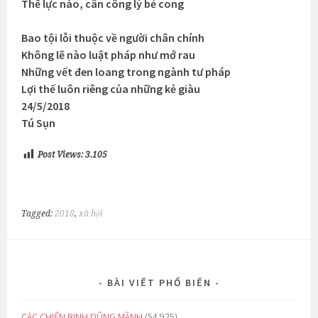
Thế lực nào, cân công lý bẻ cong
Bao tội lỗi thuộc về người chân chính
Không lẽ nào luật pháp như mớ rau
Những vết đen loang trong ngành tư pháp
Lợi thế luôn riêng của những kẻ giàu
24/5/2018
Tú Sụn
Post Views:
3.105
Tagged:
2018
,
xã hội
BÀI VIẾT PHỔ BIẾN
CÁC CHIẾN BINH DŨNG MÃNH
(54.925)