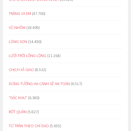
TRĂNG VÀ EM
(47.700)
VŨ NHÔM
(18.409)
LÒNG SON
(14.490)
LƯỚI TRỜI LỒNG LỘNG
(11.164)
CHỊCH XÃ GIAO
(8.532)
ĐỪNG TƯỞNG HẠ CÁNH SẼ AN TOÀN
(6.517)
“ĐẶC KHU”
(6.380)
RỚT QUẦN
(5.827)
TỪ TRẦN THEO CHỈ ĐẠO
(5.655)