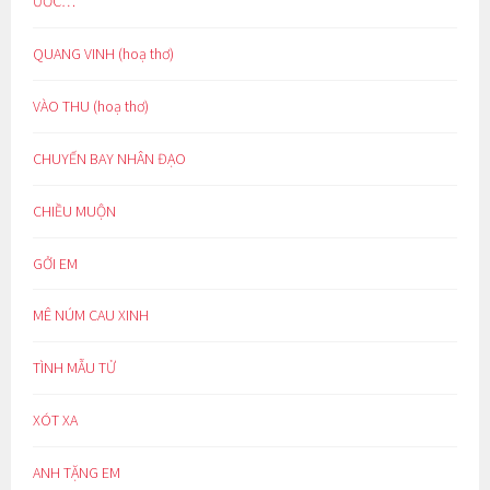
ƯỚC…
QUANG VINH (hoạ thơ)
VÀO THU (hoạ thơ)
CHUYẾN BAY NHÂN ĐẠO
CHIỀU MUỘN
GỞI EM
MÊ NÚM CAU XINH
TÌNH MẪU TỬ
XÓT XA
ANH TẶNG EM