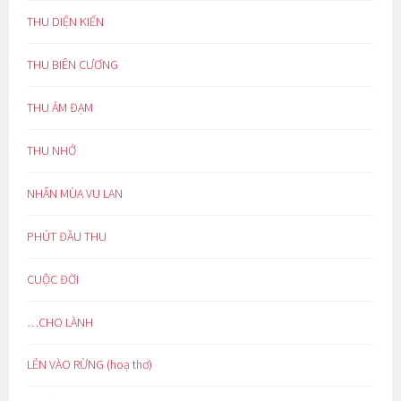
THU DIỆN KIẾN
THU BIÊN CƯƠNG
THU ẢM ĐẠM
THU NHỚ
NHÂN MÙA VU LAN
PHÚT ĐẦU THU
CUỘC ĐỜI
…CHO LÀNH
LẺN VÀO RỪNG (hoạ thơ)