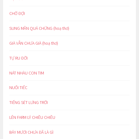
CHỜ ĐỢI
SUNG MÃN QUÁ CHỪNG (hoạ thơ)
GIÀ VẪN CHƯA GIÀ (hoạ thơ)
TỰ RU ĐỜI
NÁT NHÀU CON TIM
NUỐI TIẾC
TIẾNG SÉT LƯNG TRỜI
LÊN FARM LÝ CHIỀU CHIỀU
BẢY MƯƠI CHƯA ĐÃ LÀ GÌ