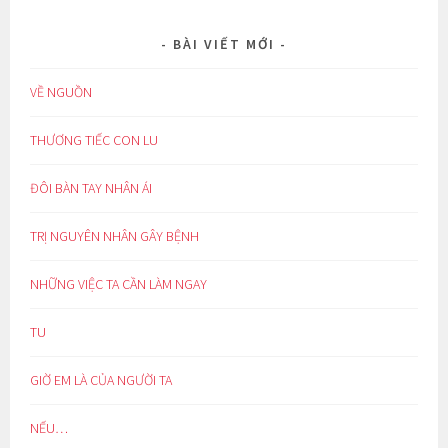
BÀI VIẾT MỚI
VỀ NGUỒN
THƯƠNG TIẾC CON LU
ĐÔI BÀN TAY NHÂN ÁI
TRỊ NGUYÊN NHÂN GÂY BỆNH
NHỮNG VIỆC TA CẦN LÀM NGAY
TU
GIỜ EM LÀ CỦA NGƯỜI TA
NẾU…