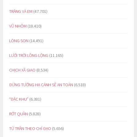
TRĂNG VÀ EM
(47.701)
VŨ NHÔM
(18.410)
LÒNG SON
(14.491)
LƯỚI TRỜI LỒNG LỘNG
(11.165)
CHỊCH XÃ GIAO
(8.534)
ĐỪNG TƯỞNG HẠ CÁNH SẼ AN TOÀN
(6.518)
“ĐẶC KHU”
(6.381)
RỚT QUẦN
(5.828)
TỪ TRẦN THEO CHỈ ĐẠO
(5.656)