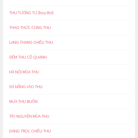
THU TƯƠNG TƯ (hoạ thơ)
THAO THỨC CÙNG THU
LANG THANG CHIỀU THU
ĐÊM THU CÔ QUẠNH
HÀ NỘI MÙA THU
ĐÀ NẴNG VÀO THU
MƯA THU BUỒN
TÂY NGUYÊN MÙA THU
DÁNG TRÚC CHIỀU THU