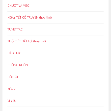
CHUỘT VÀ MÈO
NGÀY TẾT CỔ TRUYỀN (hoạ thơ)
TUYỆT TÁC
THỜI TIẾT BẤT LỢI (hoạ thơ)
HÁO HỨC
CHỒNG KHÔN
HỐI LỖI
YÊU VÌ
VÌ YÊU