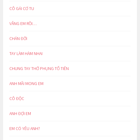
CÔ GÁI CƠ TU
VẮNG EM RỒI…
CHÁN ĐỜI
TAY LÀM HÀM NHAI
CHUNG TAY THỜ PHỤNG TỔ TIÊN
ANH MÃI MONG EM
CÔ ĐỘC
ANH ĐỢI EM
EM CÓ YÊU ANH?