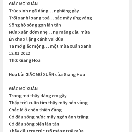
GIẤC MƠ XUÂN
Trúc xinh ngã dáng… nghiêng gầy
Trời xanh loang toả… sắc mây ửng vàng
Sông hồ sóng gợn lăn tăn
Mưa xuân đơm nhẹ… nụ măng đầu mùa
Én chao liệng cánh vui đùa
Ta mơ giấc mộng… một mùa xuân xanh
12.01.2022
Thơ: Giang Hoa
Hoạ bài GIẤC MƠ XUÂN của Giang Hoa
GIẤC MƠ XUÂN
Trong mơ thấy dáng em gầy
Thấy trời xuân tím thấy mây héo vàng
Chắc là ở chốn thiên đàng
Có đâu sông nước mây ngàn ánh trăng
Có đâu sóng biển lăn tăn
Thấy đâu tre trúc trổ măng trái mùa