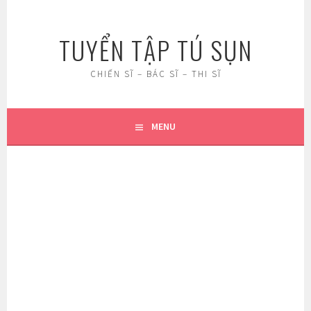
Skip
to
TUYỂN TẬP TÚ SỤN
content
CHIẾN SĨ – BÁC SĨ – THI SĨ
MENU