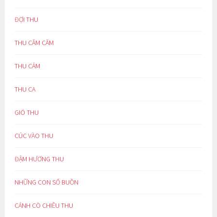
ĐỢI THU
THU CĂM CĂM
THU CẢM
THU CA
GIÓ THU
CÚC VÀO THU
ĐẬM HƯƠNG THU
NHỮNG CON SỐ BUỒN
CÁNH CÒ CHIỀU THU