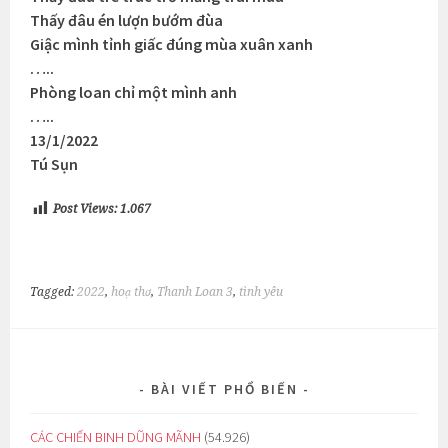
Thấy đâu én lượn bướm đùa
Giậc mình tỉnh giấc đúng mùa xuân xanh
…..
Phòng loan chỉ một mình anh
…..
13/1/2022
Tú Sụn
Post Views:
1.067
Tagged:
2022
,
hoạ thơ
,
Thanh Loan 3
,
tình yêu
BÀI VIẾT PHỔ BIẾN
CÁC CHIẾN BINH DŨNG MÃNH
(54.926)