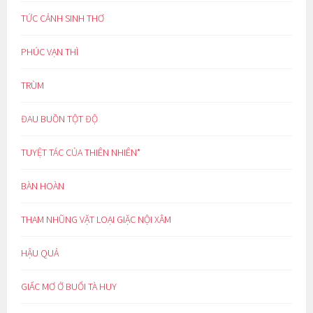
TỨC CẢNH SINH THƠ
PHÚC VẠN THÌ
TRÙM
ĐAU BUỒN TỘT ĐỘ
TUYỆT TÁC CỦA THIÊN NHIÊN*
BÀN HOÀN
THAM NHŨNG VẶT LOẠI GIẶC NỘI XÂM
HẬU QUẢ
GIẤC MƠ Ở BUỔI TÀ HUY