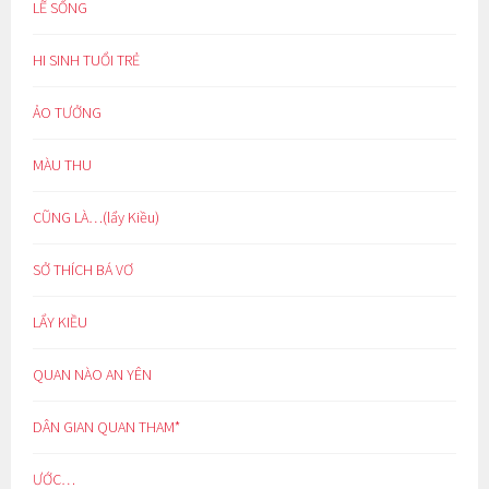
LẼ SỐNG
HI SINH TUỔI TRẺ
ẢO TƯỞNG
MÀU THU
CŨNG LÀ…(lẩy Kiều)
SỞ THÍCH BÁ VƠ
LẨY KIỀU
QUAN NÀO AN YÊN
DÂN GIAN QUAN THAM*
ƯỚC…