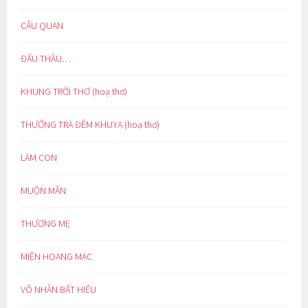
CẨU QUAN
ĐẤU THẦU…
KHUNG TRỜI THƠ (hoạ thơ)
THƯỞNG TRÀ ĐÊM KHUYA (hoạ thơ)
LÀM CON
MUỘN MẰN
THƯƠNG MẸ
MIỀN HOANG MẠC
VÔ NHÂN BẤT HIẾU