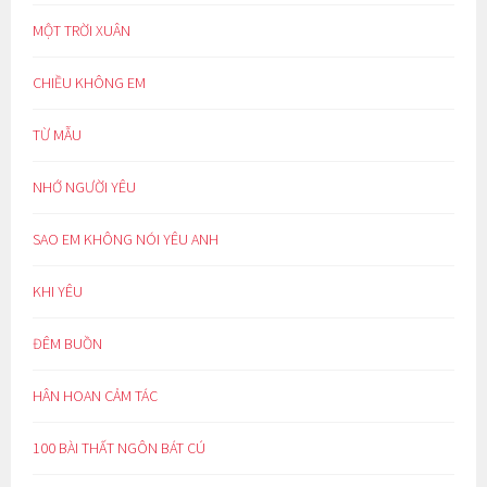
MỘT TRỜI XUÂN
CHIỀU KHÔNG EM
TỪ MẪU
NHỚ NGƯỜI YÊU
SAO EM KHÔNG NÓI YÊU ANH
KHI YÊU
ĐÊM BUỒN
HÂN HOAN CẢM TÁC
100 BÀI THẤT NGÔN BÁT CÚ