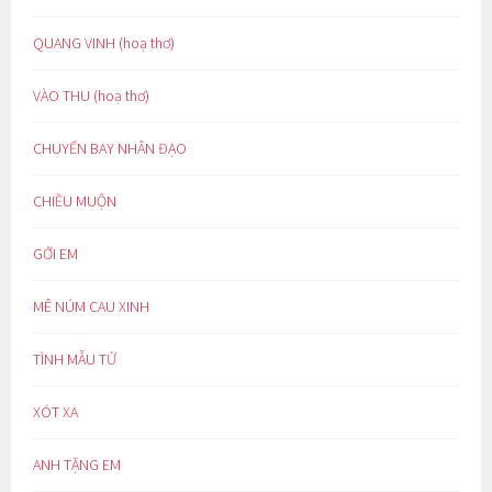
QUANG VINH (hoạ thơ)
VÀO THU (hoạ thơ)
CHUYẾN BAY NHÂN ĐẠO
CHIỀU MUỘN
GỞI EM
MÊ NÚM CAU XINH
TÌNH MẪU TỬ
XÓT XA
ANH TẶNG EM