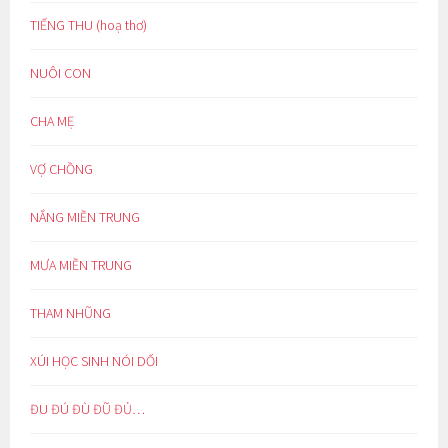
TIẾNG THU (hoạ thơ)
NUÔI CON
CHA MẸ
VỢ CHỒNG
NẮNG MIỀN TRUNG
MƯA MIỀN TRUNG
THAM NHŨNG
XÚI HỌC SINH NÓI DỐI
ĐU ĐÚ ĐÙ ĐŨ ĐỦ…