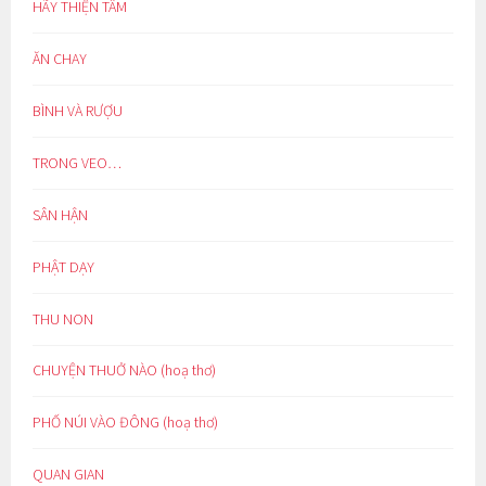
HÃY THIỆN TÂM
ĂN CHAY
BÌNH VÀ RƯỢU
TRONG VEO…
SÂN HẬN
PHẬT DẠY
THU NON
CHUYỆN THUỞ NÀO (hoạ thơ)
PHỐ NÚI VÀO ĐÔNG (hoạ thơ)
QUAN GIAN