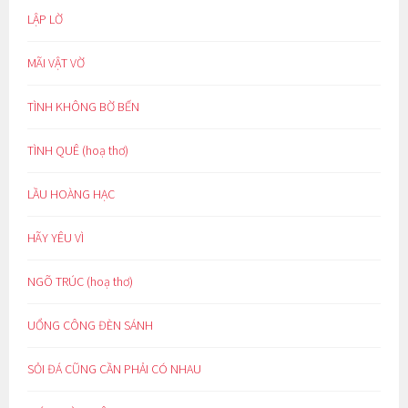
LẬP LỜ
MÃI VẬT VỜ
TÌNH KHÔNG BỜ BẾN
TÌNH QUÊ (hoạ thơ)
LẦU HOÀNG HẠC
HÃY YÊU VÌ
NGÕ TRÚC (hoạ thơ)
UỔNG CÔNG ĐÈN SÁNH
SỎI ĐÁ CŨNG CẦN PHẢI CÓ NHAU