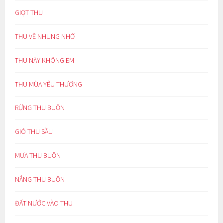
GIỌT THU
THU VỀ NHUNG NHỚ
THU NÀY KHÔNG EM
THU MÙA YÊU THƯƠNG
RỪNG THU BUỒN
GIÓ THU SẦU
MƯA THU BUỒN
NẮNG THU BUỒN
ĐẤT NƯỚC VÀO THU