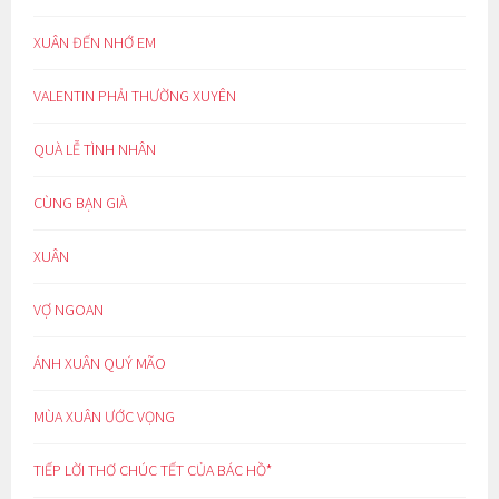
XUÂN ĐẾN NHỚ EM
VALENTIN PHẢI THƯỜNG XUYÊN
QUÀ LỄ TÌNH NHÂN
CÙNG BẠN GIÀ
XUÂN
VỢ NGOAN
ÁNH XUÂN QUÝ MÃO
MÙA XUÂN ƯỚC VỌNG
TIẾP LỜI THƠ CHÚC TẾT CỦA BÁC HỒ*