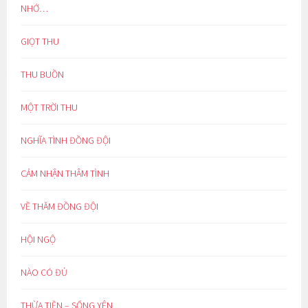
NHỚ…
GIỌT THU
THU BUỒN
MỘT TRỜI THU
NGHĨA TÌNH ĐỒNG ĐỘI
CẢM NHẬN THÂM TÌNH
VỀ THĂM ĐỒNG ĐỘI
HỘI NGỘ
NÀO CÓ ĐỦ
THỪA TIỀN – SỐNG YÊN