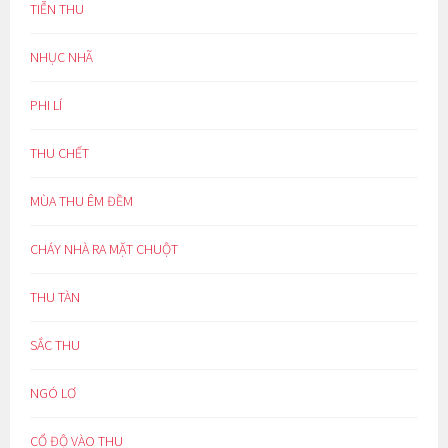
TIỄN THU
NHỤC NHÃ
PHI LÍ
THU CHẾT
MÙA THU ÊM ĐỀM
CHÁY NHÀ RA MẶT CHUỘT
THU TÀN
SẮC THU
NGÓ LƠ
CỔ ĐỘ VÀO THU