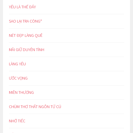
YÊU LÀ THẾ ĐẤY
SAO LẠI TRA CÒNG*
NÉT ĐẸP LÀNG QUÊ
MÃI GIỮ DUYÊN TÌNH
LÀNG YÊU
ƯỚC VỌNG
MIỀN THƯƠNG
CHÙM THƠ THẤT NGÔN TỨ CÚ
NHỚ TIẾC