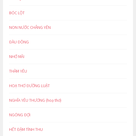
BÓC LỘT
NON NƯỚC CHẲNG YÊN
ĐẦU ĐÔNG
NHỚ MÃI
THẦM YÊU
HOẠ THƠ ĐƯỜNG LUẬT
NGHĨA YÊU THƯƠNG (hoạ thơ)
NGÓNG ĐỢI
HẾT ĐẬM TÌNH THU