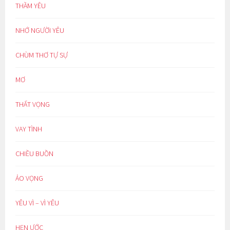
THẦM YÊU
NHỚ NGƯỜI YÊU
CHÙM THƠ TỰ SỰ
MƠ
THẤT VỌNG
VAY TÌNH
CHIỀU BUỒN
ẢO VỌNG
YÊU VÌ – VÌ YÊU
HẸN ƯỚC