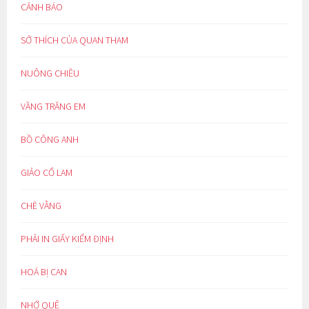
CẢNH BÁO
SỞ THÍCH CỦA QUAN THAM
NUÔNG CHIỀU
VẦNG TRĂNG EM
BỒ CÔNG ANH
GIẢO CỔ LAM
CHÈ VẰNG
PHẢI IN GIẤY KIỂM ĐỊNH
HOÁ BỊ CAN
NHỚ QUÊ