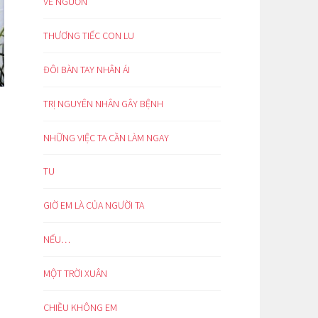
VỀ NGUỒN
THƯƠNG TIẾC CON LU
ĐÔI BÀN TAY NHÂN ÁI
TRỊ NGUYÊN NHÂN GÂY BỆNH
NHỮNG VIỆC TA CẦN LÀM NGAY
TU
GIỜ EM LÀ CỦA NGƯỜI TA
NẾU…
MỘT TRỜI XUÂN
CHIỀU KHÔNG EM