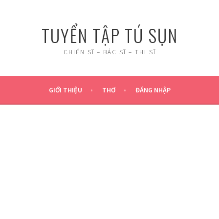
TUYỂN TẬP TÚ SỤN
CHIẾN SĨ – BÁC SĨ – THI SĨ
GIỚI THIỆU
THƠ
ĐĂNG NHẬP