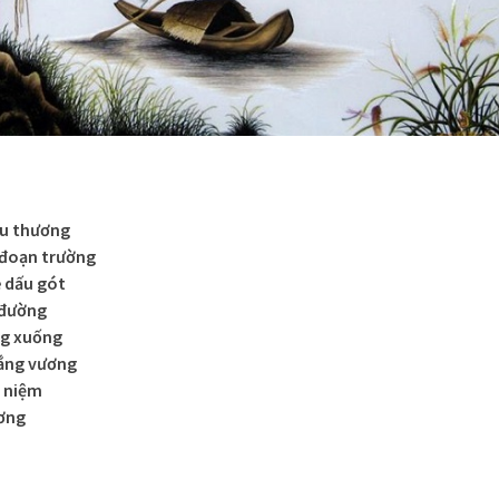
àu thương
 đoạn trường
 dấu gót
 đường
ng xuống
nắng vương
ỷ niệm
ương