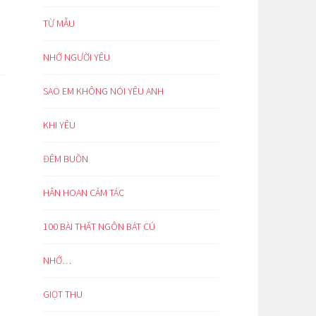
TỪ MẪU
NHỚ NGƯỜI YÊU
SAO EM KHÔNG NÓI YÊU ANH
KHI YÊU
ĐÊM BUỒN
HÂN HOAN CẢM TÁC
100 BÀI THẤT NGÔN BÁT CÚ
NHỚ…
GIỌT THU