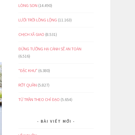
LÒNG SON
(14.490)
LƯỚI TRỜI LỒNG LỘNG
(11.163)
CHỊCH XÃ GIAO
(8.531)
ĐỪNG TƯỞNG HẠ CÁNH SẼ AN TOÀN
(6.516)
“ĐẶC KHU”
(6.380)
RỚT QUẦN
(5.827)
TỪ TRẦN THEO CHỈ ĐẠO
(5.654)
BÀI VIẾT MỚI