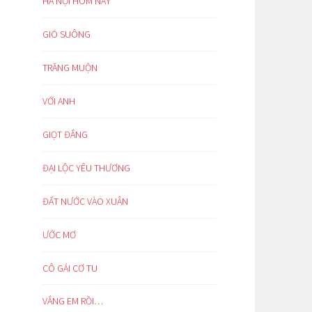
HÀ NỘI HÔM NAY
GIÓ SUÔNG
TRĂNG MUỘN
VỚI ANH
GIỌT ĐẮNG
ĐẠI LỘC YÊU THƯƠNG
ĐẤT NƯỚC VÀO XUÂN
ƯỚC MƠ
CÔ GÁI CƠ TU
VẮNG EM RỒI…