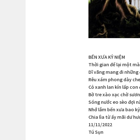
BẾN XƯA KỶ NIỆM
Thời gian để lại một m
Dĩ vãng mang đi những
Rêu xám phong dày che
Cỏ xanh lan kín lấp con
Bờ tre xào xạc chờ sươ
Sóng nước eo sèo đợi 
Nhớ lắm bến xưa bao k
Chia lìa từ ấy mãi dư h
11/11/2022
Tú Sụn