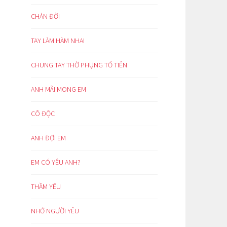
CHÁN ĐỜI
TAY LÀM HÀM NHAI
CHUNG TAY THỜ PHỤNG TỔ TIÊN
ANH MÃI MONG EM
CÔ ĐỘC
ANH ĐỢI EM
EM CÓ YÊU ANH?
THẦM YÊU
NHỚ NGƯỜI YÊU