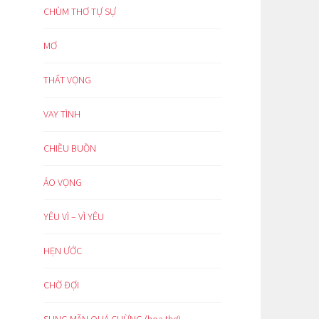
CHÙM THƠ TỰ SỰ
MƠ
THẤT VỌNG
VAY TÌNH
CHIỀU BUỒN
ẢO VỌNG
YÊU VÌ – VÌ YÊU
HẸN ƯỚC
CHỜ ĐỢI
SUNG MÃN QUÁ CHỪNG (hoạ thơ)