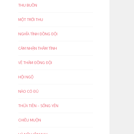
THU BUỒN
MỘT TRỜI THU
NGHĨA TÌNH ĐỒNG ĐỘI
CẢM NHẬN THÂM TÌNH
VỀ THĂM ĐỒNG ĐỘI
HỘI NGỘ
NÀO CÓ ĐỦ
THỪA TIỀN – SỐNG YÊN
CHIỀU MUỘN