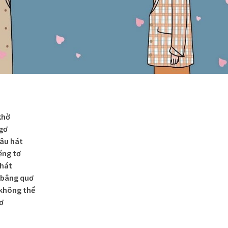
khờ
gơ
âu hát
ếng tơ
nhát
ứ bâng quơ
 không thể
ơ