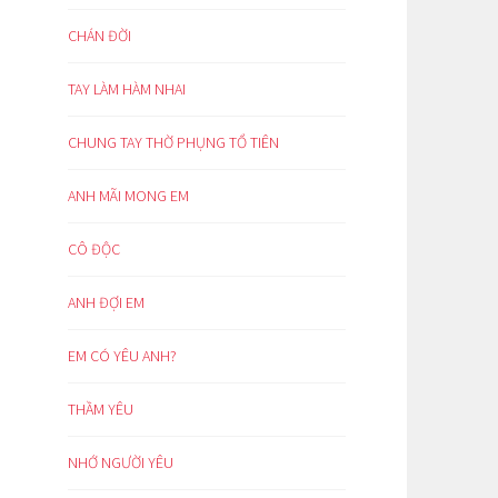
CHÁN ĐỜI
TAY LÀM HÀM NHAI
CHUNG TAY THỜ PHỤNG TỔ TIÊN
ANH MÃI MONG EM
CÔ ĐỘC
ANH ĐỢI EM
EM CÓ YÊU ANH?
THẦM YÊU
NHỚ NGƯỜI YÊU