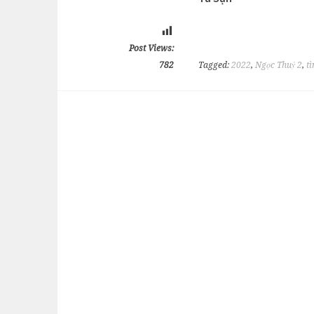
Post Views:
782
Tagged:
2022
,
Ngọc Thuỷ 2
,
tì