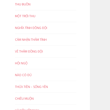
THU BUỒN
MỘT TRỜI THU
NGHĨA TÌNH ĐỒNG ĐỘI
CẢM NHẬN THÂM TÌNH
VỀ THĂM ĐỒNG ĐỘI
HỘI NGỘ
NÀO CÓ ĐỦ
THỪA TIỀN – SỐNG YÊN
CHIỀU MUỘN