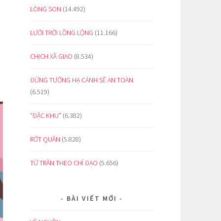
LÒNG SON
(14.492)
LƯỚI TRỜI LỒNG LỘNG
(11.166)
CHỊCH XÃ GIAO
(8.534)
ĐỪNG TƯỞNG HẠ CÁNH SẼ AN TOÀN
(6.519)
“ĐẶC KHU”
(6.382)
RỚT QUẦN
(5.828)
TỪ TRẦN THEO CHỈ ĐẠO
(5.656)
BÀI VIẾT MỚI