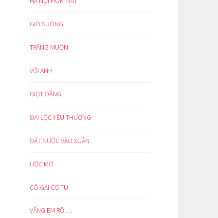
HÀ NỘI HÔM NAY
GIÓ SUÔNG
TRĂNG MUỘN
VỚI ANH
GIỌT ĐẮNG
ĐẠI LỘC YÊU THƯƠNG
ĐẤT NƯỚC VÀO XUÂN
ƯỚC MƠ
CÔ GÁI CƠ TU
VẮNG EM RỒI…