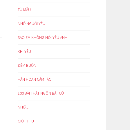
TỪ MẪU
NHỚ NGƯỜI YÊU
SAO EM KHÔNG NÓI YÊU ANH
KHI YÊU
ĐÊM BUỒN
HÂN HOAN CẢM TÁC
100 BÀI THẤT NGÔN BÁT CÚ
NHỚ…
GIỌT THU