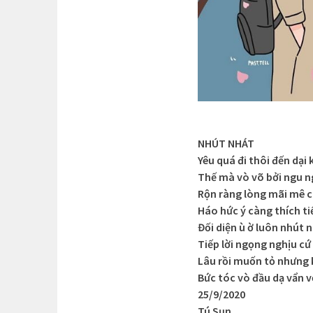
NHÚT NHÁT
Yêu quá đi thôi đến dại 
Thế mà vò võ bởi ngu n
Rộn ràng lòng mãi mê c
Háo hức ý càng thích ti
Đối diện ù ờ luôn nhút 
Tiếp lời ngọng nghịu c
Lâu rồi muốn tỏ nhưng
Bức tóc vò đầu dạ vẩn v
25/9/2020
Tú Sụn