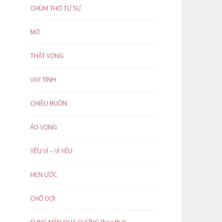
CHÙM THƠ TỰ SỰ
MƠ
THẤT VỌNG
VAY TÌNH
CHIỀU BUỒN
ẢO VỌNG
YÊU VÌ – VÌ YÊU
HẸN ƯỚC
CHỜ ĐỢI
SUNG MÃN QUÁ CHỪNG (hoạ thơ)