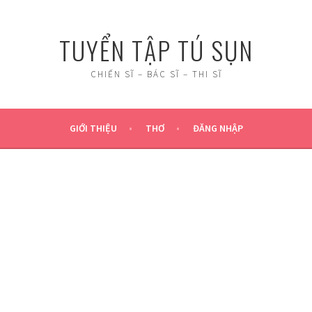
TUYỂN TẬP TÚ SỤN
CHIẾN SĨ – BÁC SĨ – THI SĨ
GIỚI THIỆU
THƠ
ĐĂNG NHẬP