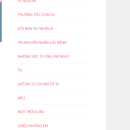
VỀ NGUỒN
THƯƠNG TIẾC CON LU
ĐÔI BÀN TAY NHÂN ÁI
TRỊ NGUYÊN NHÂN GÂY BỆNH
NHỮNG VIỆC TA CẦN LÀM NGAY
TU
GIỜ EM LÀ CỦA NGƯỜI TA
NẾU…
MỘT TRỜI XUÂN
CHIỀU KHÔNG EM