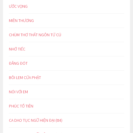
ƯỚC VỌNG
MIỀN THƯƠNG
CHÙM THƠ THẤT NGÔN TỨ CÚ
NHỚ TIẾC
ĐẮNG ĐÓT
BÔI LEM CỬA PHẬT
NÓI VỚI EM
PHÚC TỔ TIÊN
CA DAO TỤC NGỮ HIỆN ĐẠI (tt4)