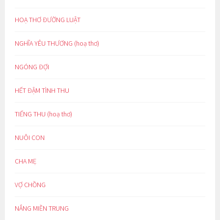
HOẠ THƠ ĐƯỜNG LUẬT
NGHĨA YÊU THƯƠNG (hoạ thơ)
NGÓNG ĐỢI
HẾT ĐẬM TÌNH THU
TIẾNG THU (hoạ thơ)
NUÔI CON
CHA MẸ
VỢ CHỒNG
NẮNG MIỀN TRUNG