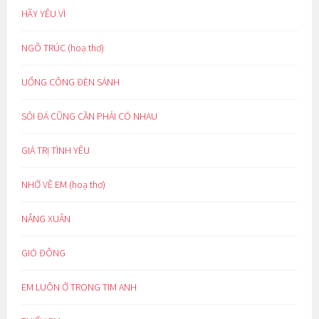
HÃY YÊU VÌ
NGÕ TRÚC (hoạ thơ)
UỔNG CÔNG ĐÈN SÁNH
SỎI ĐÁ CŨNG CẦN PHẢI CÓ NHAU
GIÁ TRỊ TÌNH YÊU
NHỚ VỀ EM (hoạ thơ)
NẮNG XUÂN
GIÓ ĐÔNG
EM LUÔN Ở TRONG TIM ANH