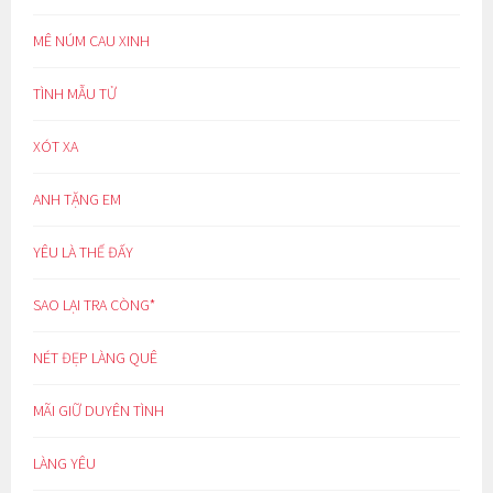
MÊ NÚM CAU XINH
TÌNH MẪU TỬ
XÓT XA
ANH TẶNG EM
YÊU LÀ THẾ ĐẤY
SAO LẠI TRA CÒNG*
NÉT ĐẸP LÀNG QUÊ
MÃI GIỮ DUYÊN TÌNH
LÀNG YÊU