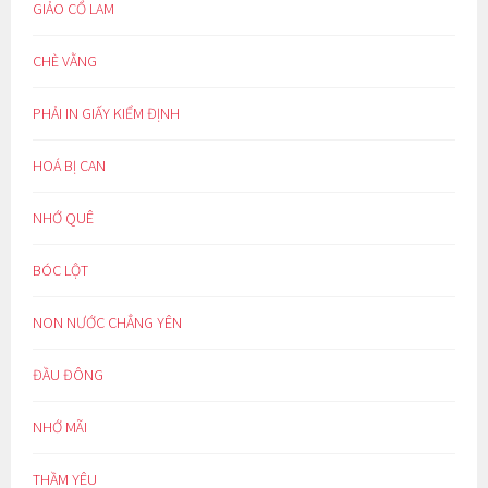
GIẢO CỔ LAM
CHÈ VẰNG
PHẢI IN GIẤY KIỂM ĐỊNH
HOÁ BỊ CAN
NHỚ QUÊ
BÓC LỘT
NON NƯỚC CHẲNG YÊN
ĐẦU ĐÔNG
NHỚ MÃI
THẦM YÊU