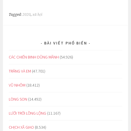
Tagged:
2020
,
xã hội
BÀI VIẾT PHỔ BIẾN
CÁC CHIẾN BINH DŨNG MÃNH
(54.926)
TRĂNG VÀ EM
(47.701)
VŨ NHÔM
(18.412)
LÒNG SON
(14.492)
LƯỚI TRỜI LỒNG LỘNG
(11.167)
CHỊCH XÃ GIAO
(8.534)