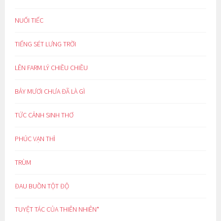
NUỐI TIẾC
TIẾNG SÉT LƯNG TRỜI
LÊN FARM LÝ CHIỀU CHIỀU
BẢY MƯƠI CHƯA ĐÃ LÀ GÌ
TỨC CẢNH SINH THƠ
PHÚC VẠN THÌ
TRÙM
ĐAU BUỒN TỘT ĐỘ
TUYỆT TÁC CỦA THIÊN NHIÊN*