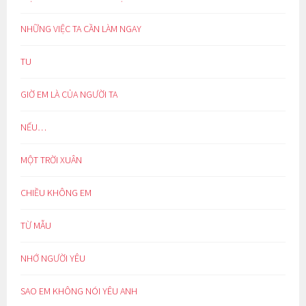
NHỮNG VIỆC TA CẦN LÀM NGAY
TU
GIỜ EM LÀ CỦA NGƯỜI TA
NẾU…
MỘT TRỜI XUÂN
CHIỀU KHÔNG EM
TỪ MẪU
NHỚ NGƯỜI YÊU
SAO EM KHÔNG NÓI YÊU ANH