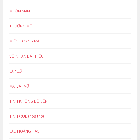
MUỘN MẰN
THƯƠNG MẸ
MIỀN HOANG MẠC
VÔ NHÂN BẤT HIẾU
LẬP LỜ
MÃI VẬT VỜ
TÌNH KHÔNG BỜ BẾN
TÌNH QUÊ (hoạ thơ)
LẦU HOÀNG HẠC