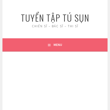
Skip
to
TUYỂN TẬP TÚ SỤN
content
CHIẾN SĨ – BÁC SĨ – THI SĨ
MENU