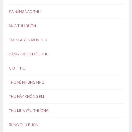
ĐÀ NẴNG VÀO THU
MƯA THU BUỒN
TÂY NGUYÊN MÙA THU
DÁNG TRÚC CHIỀU THU
GIỌT THU
THU VỀ NHUNG NHỚ
THU NÀY KHÔNG EM
THU MÙA YÊU THƯƠNG
RỪNG THU BUỒN