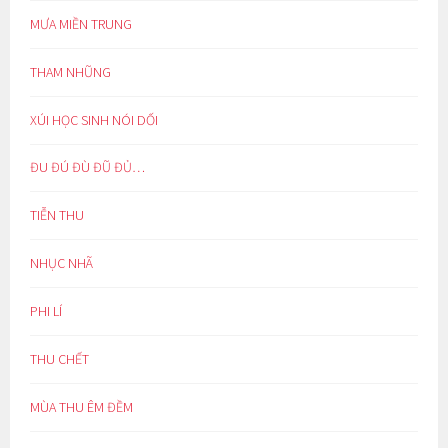
MƯA MIỀN TRUNG
THAM NHŨNG
XÚI HỌC SINH NÓI DỐI
ĐU ĐÚ ĐÙ ĐŨ ĐỦ…
TIỄN THU
NHỤC NHÃ
PHI LÍ
THU CHẾT
MÙA THU ÊM ĐỀM