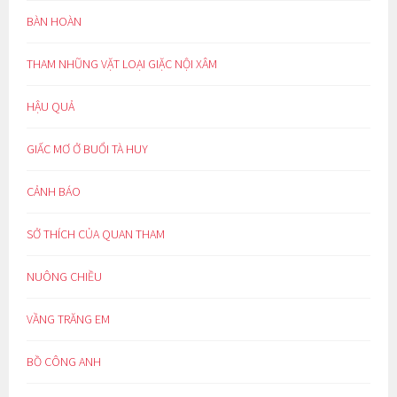
BÀN HOÀN
THAM NHŨNG VẶT LOẠI GIẶC NỘI XÂM
HẬU QUẢ
GIẤC MƠ Ở BUỔI TÀ HUY
CẢNH BÁO
SỞ THÍCH CỦA QUAN THAM
NUÔNG CHIỀU
VẦNG TRĂNG EM
BỒ CÔNG ANH