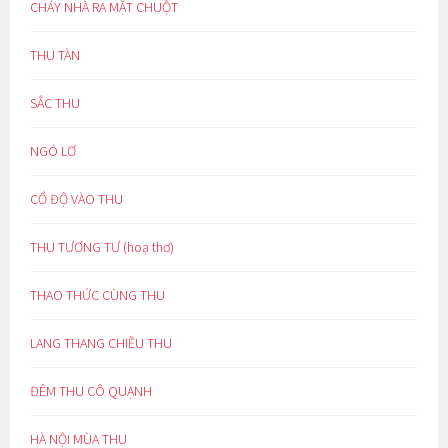
CHÁY NHÀ RA MẶT CHUỘT
THU TÀN
SẮC THU
NGÓ LƠ
CỔ ĐỘ VÀO THU
THU TƯƠNG TƯ (hoạ thơ)
THAO THỨC CÙNG THU
LANG THANG CHIỀU THU
ĐÊM THU CÔ QUẠNH
HÀ NỘI MÙA THU