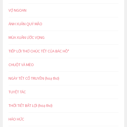
VỢ NGOAN
ÁNH XUÂN QUÝ MÃO
MÙA XUÂN ƯỚC VỌNG
TIẾP LỜI THƠ CHÚC TẾT CỦA BÁC HỒ*
CHUỘT VÀ MÈO
NGÀY TẾT CỔ TRUYỀN (hoạ thơ)
TUYỆT TÁC
THỜI TIẾT BẤT LỢI (hoạ thơ)
HÁO HỨC