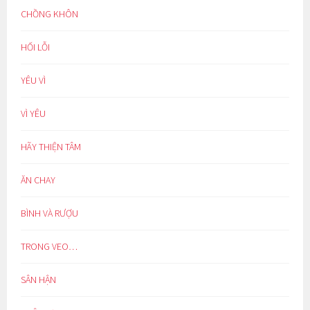
CHỒNG KHÔN
HỐI LỖI
YÊU VÌ
VÌ YÊU
HÃY THIỆN TÂM
ĂN CHAY
BÌNH VÀ RƯỢU
TRONG VEO…
SÂN HẬN