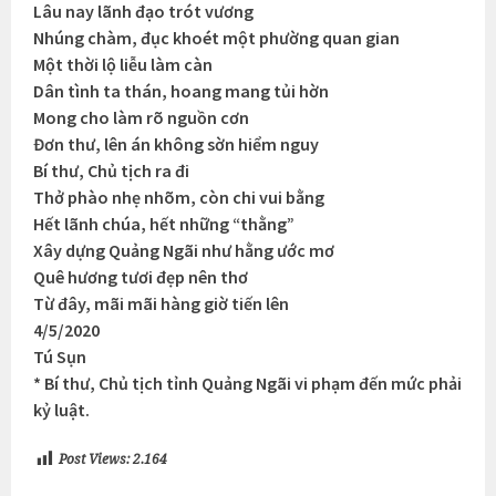
Lâu nay lãnh đạo trót vương
Nhúng chàm, đục khoét một phường quan gian
Một thời lộ liễu làm càn
Dân tình ta thán, hoang mang tủi hờn
Mong cho làm rõ nguồn cơn
Đơn thư, lên án không sờn hiểm nguy
Bí thư, Chủ tịch ra đi
Thở phào nhẹ nhõm, còn chi vui bằng
Hết lãnh chúa, hết những “thằng”
Xây dựng Quảng Ngãi như hằng ước mơ
Quê hương tươi đẹp nên thơ
Từ đây, mãi mãi hàng giờ tiến lên
4/5/2020
Tú Sụn
* Bí thư, Chủ tịch tỉnh Quảng Ngãi vi phạm đến mức phải
kỷ luật.
Post Views:
2.164