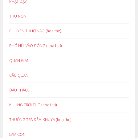
PHẬT DẠY
THU NON
CHUYỆN THUỞ NÀO (hoạ thơ)
PHỐ NÚI VÀO ĐÔNG (hoạ thơ)
QUAN GIAN
CẨU QUAN
ĐẤU THẦU…
KHUNG TRỜI THƠ (hoạ thơ)
THƯỞNG TRÀ ĐÊM KHUYA (hoạ thơ)
LÀM CON