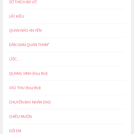
SỞ THÍCH BÁ VƠ
LẨY KIỀU
QUAN NÀO AN YÊN
DÂN GIAN QUAN THAM*
ƯỚC…
QUANG VINH (hoạ thơ)
VÀO THU (hoạ thơ)
CHUYẾN BAY NHÂN ĐẠO
CHIỀU MUỘN
GỞI EM