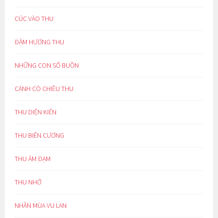
CÚC VÀO THU
ĐẬM HƯƠNG THU
NHỮNG CON SỐ BUỒN
CÁNH CÒ CHIỀU THU
THU DIỆN KIẾN
THU BIÊN CƯƠNG
THU ẢM ĐẠM
THU NHỚ
NHÂN MÙA VU LAN