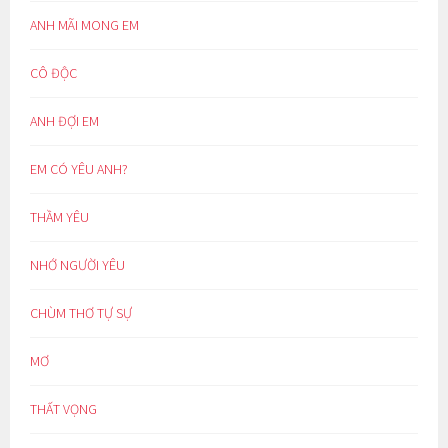
ANH MÃI MONG EM
CÔ ĐỘC
ANH ĐỢI EM
EM CÓ YÊU ANH?
THẦM YÊU
NHỚ NGƯỜI YÊU
CHÙM THƠ TỰ SỰ
MƠ
THẤT VỌNG