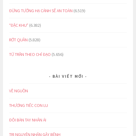
ĐỪNG TƯỞNG HẠ CÁNH SẼ AN TOÀN
(6.519)
“ĐẶC KHU”
(6.382)
RỚT QUẦN
(5.828)
TỪ TRẦN THEO CHỈ ĐẠO
(5.656)
BÀI VIẾT MỚI
VỀ NGUỒN
THƯƠNG TIẾC CON LU
ĐÔI BÀN TAY NHÂN ÁI
TRỊ NGUYÊN NHÂN GÂY BỆNH