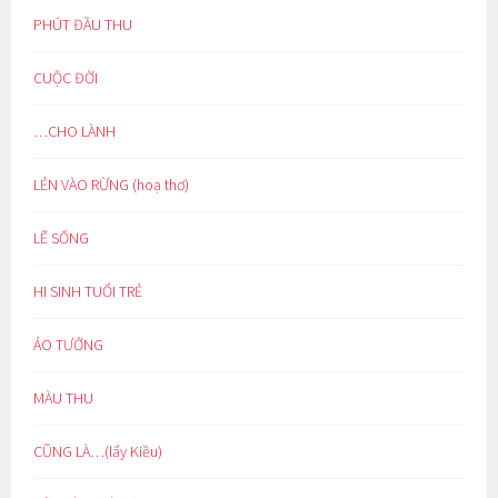
PHÚT ĐẦU THU
CUỘC ĐỜI
…CHO LÀNH
LẺN VÀO RỪNG (hoạ thơ)
LẼ SỐNG
HI SINH TUỔI TRẺ
ẢO TƯỞNG
MÀU THU
CŨNG LÀ…(lẩy Kiều)