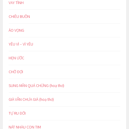
VAY TÌNH
CHIỀU BUỒN
ẢO VỌNG
YÊU VÌ – VÌ YÊU
HẸN ƯỚC
CHỜ ĐỢI
SUNG MÃN QUÁ CHỪNG (hoạ thơ)
GIÀ VẪN CHƯA GIÀ (hoạ thơ)
TỰ RU ĐỜI
NÁT NHÀU CON TIM