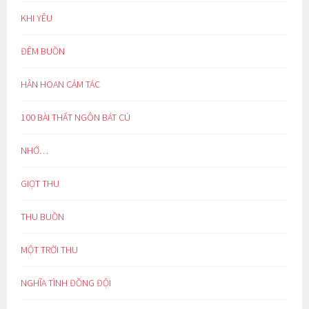
KHI YÊU
ĐÊM BUỒN
HÂN HOAN CẢM TÁC
100 BÀI THẤT NGÔN BÁT CÚ
NHỚ…
GIỌT THU
THU BUỒN
MỘT TRỜI THU
NGHĨA TÌNH ĐỒNG ĐỘI