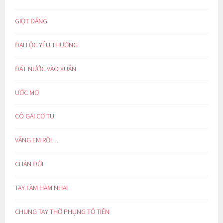
GIỌT ĐẮNG
ĐẠI LỘC YÊU THƯƠNG
ĐẤT NƯỚC VÀO XUÂN
ƯỚC MƠ
CÔ GÁI CƠ TU
VẮNG EM RỒI…
CHÁN ĐỜI
TAY LÀM HÀM NHAI
CHUNG TAY THỜ PHỤNG TỔ TIÊN