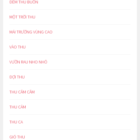
ĐÊM THU BUỒN
MỘT TRỜI THU
MÁI TRƯỜNG VÙNG CAO
VÀO THU
VƯỜN RAU NHO NHỎ
ĐỢI THU
THU CĂM CĂM
THU CẢM
THU CA
GIÓ THU