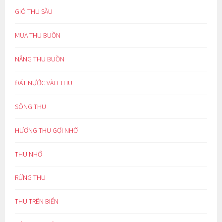
GIÓ THU SẦU
MƯA THU BUỒN
NẮNG THU BUỒN
ĐẤT NƯỚC VÀO THU
SÔNG THU
HƯƠNG THU GỢI NHỚ
THU NHỚ
RỪNG THU
THU TRÊN BIỂN