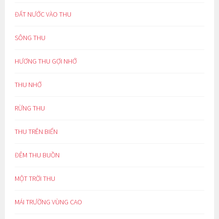
ĐẤT NƯỚC VÀO THU
SÔNG THU
HƯƠNG THU GỢI NHỚ
THU NHỚ
RỪNG THU
THU TRÊN BIỂN
ĐÊM THU BUỒN
MỘT TRỜI THU
MÁI TRƯỜNG VÙNG CAO