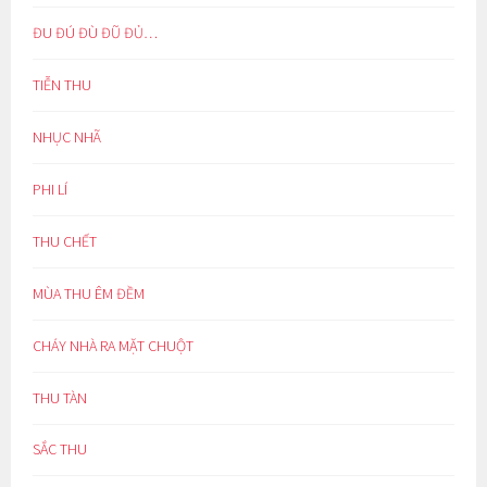
ĐU ĐÚ ĐÙ ĐŨ ĐỦ…
TIỄN THU
NHỤC NHÃ
PHI LÍ
THU CHẾT
MÙA THU ÊM ĐỀM
CHÁY NHÀ RA MẶT CHUỘT
THU TÀN
SẮC THU