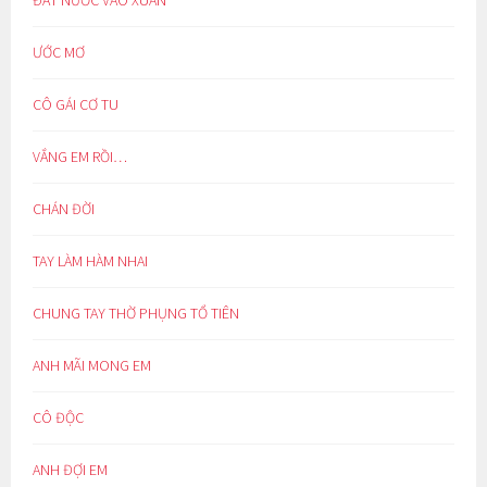
ƯỚC MƠ
CÔ GÁI CƠ TU
VẮNG EM RỒI…
CHÁN ĐỜI
TAY LÀM HÀM NHAI
CHUNG TAY THỜ PHỤNG TỔ TIÊN
ANH MÃI MONG EM
CÔ ĐỘC
ANH ĐỢI EM