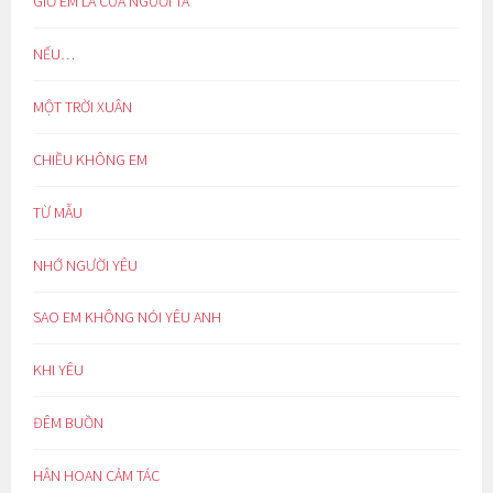
GIỜ EM LÀ CỦA NGƯỜI TA
NẾU…
MỘT TRỜI XUÂN
CHIỀU KHÔNG EM
TỪ MẪU
NHỚ NGƯỜI YÊU
SAO EM KHÔNG NÓI YÊU ANH
KHI YÊU
ĐÊM BUỒN
HÂN HOAN CẢM TÁC