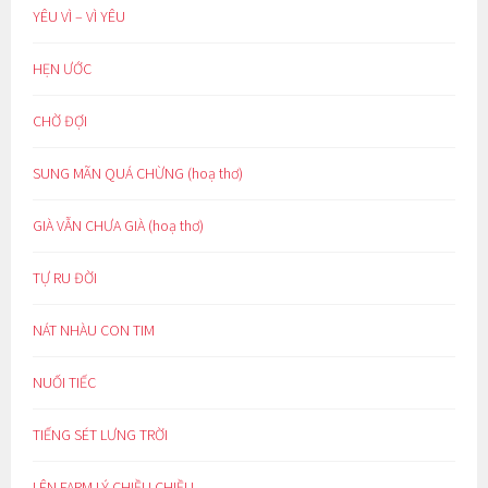
YÊU VÌ – VÌ YÊU
HẸN ƯỚC
CHỜ ĐỢI
SUNG MÃN QUÁ CHỪNG (hoạ thơ)
GIÀ VẪN CHƯA GIÀ (hoạ thơ)
TỰ RU ĐỜI
NÁT NHÀU CON TIM
NUỐI TIẾC
TIẾNG SÉT LƯNG TRỜI
LÊN FARM LÝ CHIỀU CHIỀU