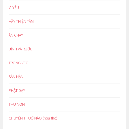
VÌ YÊU
HÃY THIỆN TÂM
ĂN CHAY
BÌNH VÀ RƯỢU
TRONG VEO…
SÂN HẬN
PHẬT DẠY
THU NON
CHUYỆN THUỞ NÀO (hoạ thơ)