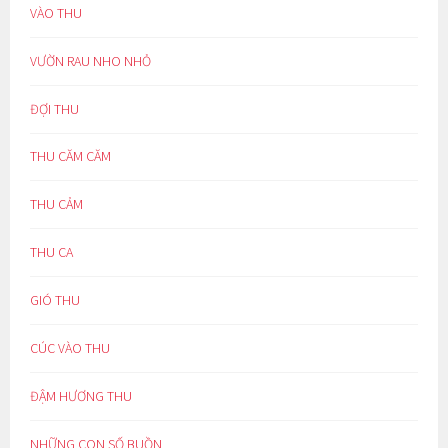
VÀO THU
VƯỜN RAU NHO NHỎ
ĐỢI THU
THU CĂM CĂM
THU CẢM
THU CA
GIÓ THU
CÚC VÀO THU
ĐẬM HƯƠNG THU
NHỮNG CON SỐ BUỒN