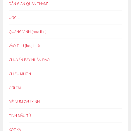
DÂN GIAN QUAN THAM*
ƯỚC…
QUANG VINH (hoạ thơ)
VÀO THU (hoạ thơ)
CHUYẾN BAY NHÂN ĐẠO
CHIỀU MUỘN
GỞI EM
MÊ NÚM CAU XINH
TÌNH MẪU TỬ
XÓT XA