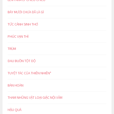
BẢY MƯƠI CHƯA ĐÃ LÀ GÌ
TỨC CẢNH SINH THƠ
PHÚC VẠN THÌ
TRÙM
ĐAU BUỒN TỘT ĐỘ
TUYỆT TÁC CỦA THIÊN NHIÊN*
BÀN HOÀN
THAM NHŨNG VẶT LOẠI GIẶC NỘI XÂM
HẬU QUẢ