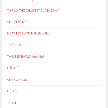
TIẾP LỜI THƠ CHÚC TẾT CỦA BÁC HỒ*
CHUỘT VÀ MÈO
NGÀY TẾT CỔ TRUYỀN (hoạ thơ)
TUYỆT TÁC
THỜI TIẾT BẤT LỢI (hoạ thơ)
HÁO HỨC
CHỒNG KHÔN
HỐI LỖI
YÊU VÌ