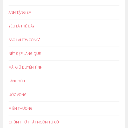
ANH TẶNG EM
YÊU LÀ THẾ ĐẤY
SAO LẠI TRA CÒNG*
NÉT ĐẸP LÀNG QUÊ
MÃI GIỮ DUYÊN TÌNH
LÀNG YÊU
ƯỚC VỌNG
MIỀN THƯƠNG
CHÙM THƠ THẤT NGÔN TỨ CÚ