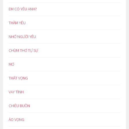
EM CÓ YÊU ANH?
THẦM YÊU
NHỚ NGƯỜI YÊU
CHÙM THƠ TỰ SỰ
MƠ
THẤT VỌNG
VAY TÌNH
CHIỀU BUỒN
ẢO VỌNG