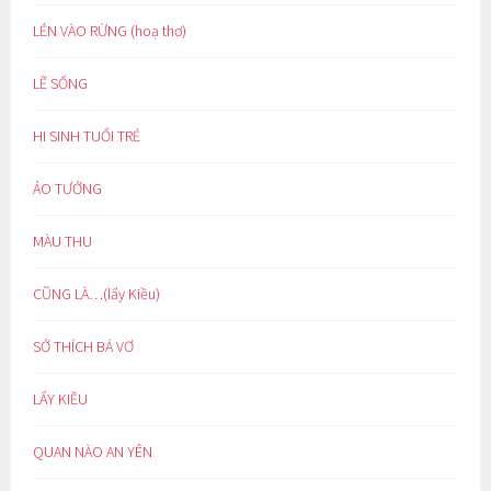
LẺN VÀO RỪNG (hoạ thơ)
LẼ SỐNG
HI SINH TUỔI TRẺ
ẢO TƯỞNG
MÀU THU
CŨNG LÀ…(lẩy Kiều)
SỞ THÍCH BÁ VƠ
LẨY KIỀU
QUAN NÀO AN YÊN