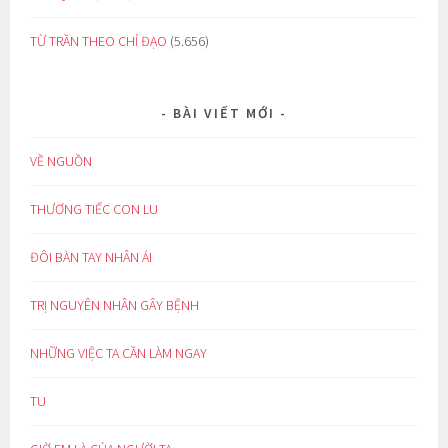
TỪ TRẦN THEO CHỈ ĐẠO
(5.656)
BÀI VIẾT MỚI
VỀ NGUỒN
THƯƠNG TIẾC CON LU
ĐÔI BÀN TAY NHÂN ÁI
TRỊ NGUYÊN NHÂN GÂY BỆNH
NHỮNG VIỆC TA CẦN LÀM NGAY
TU