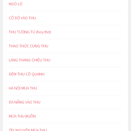
NGÓ LƠ
CỔ ĐỘ VÀO THU
THU TƯƠNG TƯ (hoạ thơ)
THAO THỨC CÙNG THU
LANG THANG CHIỀU THU
ĐÊM THU CÔ QUẠNH
HÀ NỘI MÙA THU
ĐÀ NẴNG VÀO THU
MƯA THU BUỒN
TÂY NGUYÊN MÙA THU