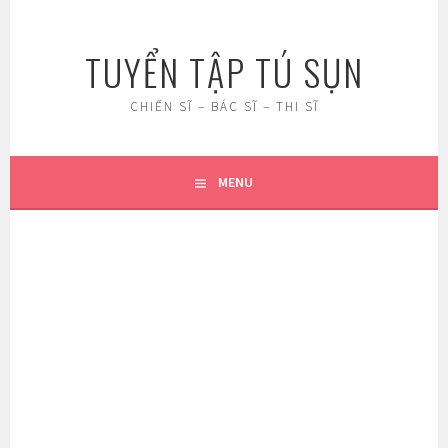
Skip
to
TUYỂN TẬP TÚ SỤN
content
CHIẾN SĨ – BÁC SĨ – THI SĨ
MENU