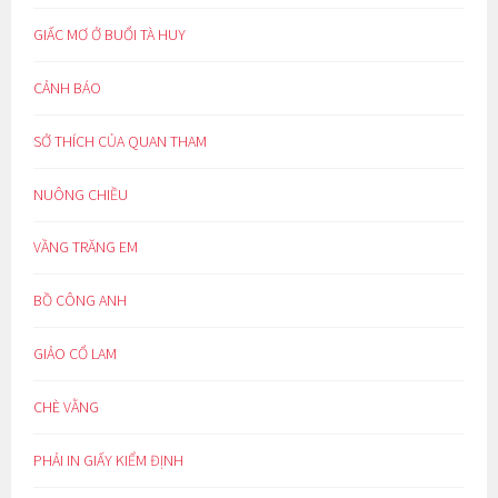
GIẤC MƠ Ở BUỔI TÀ HUY
CẢNH BÁO
SỞ THÍCH CỦA QUAN THAM
NUÔNG CHIỀU
VẦNG TRĂNG EM
BỒ CÔNG ANH
GIẢO CỔ LAM
CHÈ VẰNG
PHẢI IN GIẤY KIỂM ĐỊNH