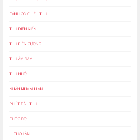
CÁNH CÒ CHIỀU THU
THU DIỆN KIẾN
THU BIÊN CƯƠNG
THU ẢM ĐẠM
THU NHỚ
NHÂN MÙA VU LAN
PHÚT ĐẦU THU
CUỘC ĐỜI
…CHO LÀNH