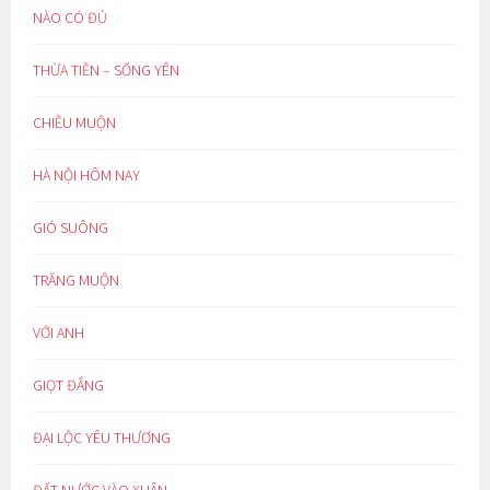
NÀO CÓ ĐỦ
THỪA TIỀN – SỐNG YÊN
CHIỀU MUỘN
HÀ NỘI HÔM NAY
GIÓ SUÔNG
TRĂNG MUỘN
VỚI ANH
GIỌT ĐẮNG
ĐẠI LỘC YÊU THƯƠNG
ĐẤT NƯỚC VÀO XUÂN