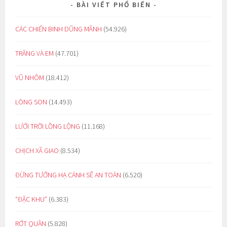
BÀI VIẾT PHỔ BIẾN
CÁC CHIẾN BINH DŨNG MÃNH
(54.926)
TRĂNG VÀ EM
(47.701)
VŨ NHÔM
(18.412)
LÒNG SON
(14.493)
LƯỚI TRỜI LỒNG LỘNG
(11.168)
CHỊCH XÃ GIAO
(8.534)
ĐỪNG TƯỞNG HẠ CÁNH SẼ AN TOÀN
(6.520)
“ĐẶC KHU”
(6.383)
RỚT QUẦN
(5.828)