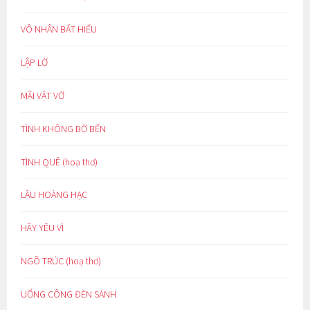
VÔ NHÂN BẤT HIẾU
LẬP LỜ
MÃI VẬT VỜ
TÌNH KHÔNG BỜ BẾN
TÌNH QUÊ (hoạ thơ)
LẦU HOÀNG HẠC
HÃY YÊU VÌ
NGÕ TRÚC (hoạ thơ)
UỔNG CÔNG ĐÈN SÁNH