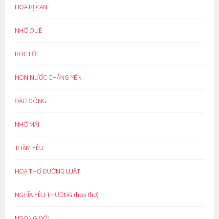
HOÁ BỊ CAN
NHỚ QUÊ
BÓC LỘT
NON NƯỚC CHẲNG YÊN
ĐẦU ĐÔNG
NHỚ MÃI
THẦM YÊU
HOẠ THƠ ĐƯỜNG LUẬT
NGHĨA YÊU THƯƠNG (hoạ thơ)
NGÓNG ĐỢI