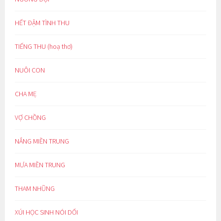
HẾT ĐẬM TÌNH THU
TIẾNG THU (hoạ thơ)
NUÔI CON
CHA MẸ
VỢ CHỒNG
NẮNG MIỀN TRUNG
MƯA MIỀN TRUNG
THAM NHŨNG
XÚI HỌC SINH NÓI DỐI