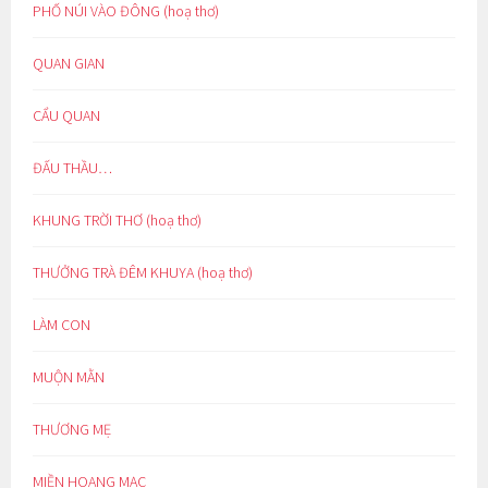
PHỐ NÚI VÀO ĐÔNG (hoạ thơ)
QUAN GIAN
CẨU QUAN
ĐẤU THẦU…
KHUNG TRỜI THƠ (hoạ thơ)
THƯỞNG TRÀ ĐÊM KHUYA (hoạ thơ)
LÀM CON
MUỘN MẰN
THƯƠNG MẸ
MIỀN HOANG MẠC