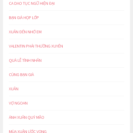
CA DAO TỤC NGỮ HIỆN ĐẠI
BẠN GIÀ HỌP LỚP
XUÂN ĐẾN NHỚ EM
VALENTIN PHẢI THƯỜNG XUYÊN
QUÀ LỄ TÌNH NHÂN
CÙNG BẠN GIÀ
XUÂN
VỢ NGOAN
ÁNH XUÂN QUÝ MÃO
MÙA XUÂN ƯỚC VỌNG