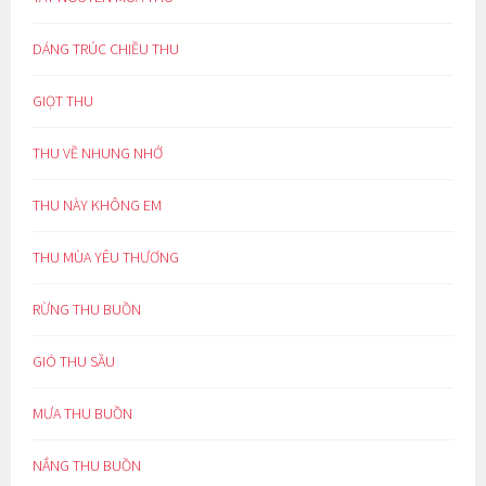
DÁNG TRÚC CHIỀU THU
GIỌT THU
THU VỀ NHUNG NHỚ
THU NÀY KHÔNG EM
THU MÙA YÊU THƯƠNG
RỪNG THU BUỒN
GIÓ THU SẦU
MƯA THU BUỒN
NẮNG THU BUỒN