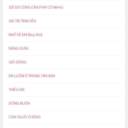
SỎI ĐÁ CŨNG CẦN PHẢI CÓ NHAU
GIÁ TRỊ TÌNH YÊU
NHỚ VỀ EM (hoạ thơ)
NẮNG XUÂN
GIÓ ĐÔNG
EM LUÔN Ở TRONG TIM ANH
THIẾU EM
ĐÔNG BUỒN
CON ĐI LẤY CHỒNG