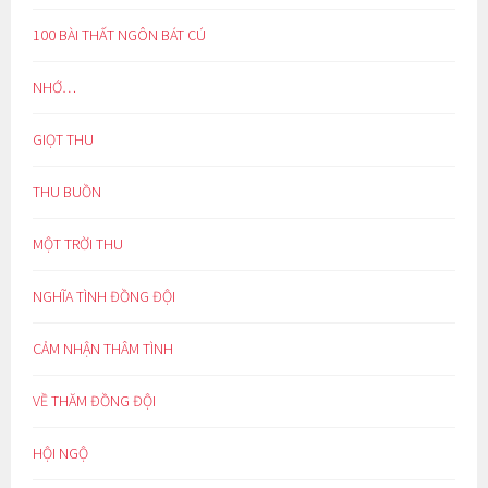
100 BÀI THẤT NGÔN BÁT CÚ
NHỚ…
GIỌT THU
THU BUỒN
MỘT TRỜI THU
NGHĨA TÌNH ĐỒNG ĐỘI
CẢM NHẬN THÂM TÌNH
VỀ THĂM ĐỒNG ĐỘI
HỘI NGỘ