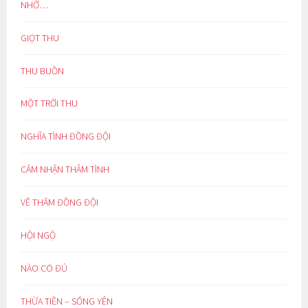
NHỚ…
GIỌT THU
THU BUỒN
MỘT TRỜI THU
NGHĨA TÌNH ĐỒNG ĐỘI
CẢM NHẬN THÂM TÌNH
VỀ THĂM ĐỒNG ĐỘI
HỘI NGỘ
NÀO CÓ ĐỦ
THỪA TIỀN – SỐNG YÊN