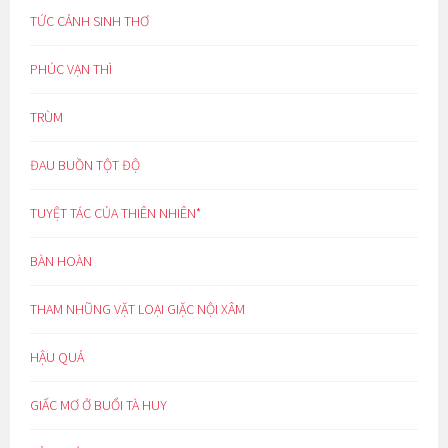
TỨC CẢNH SINH THƠ
PHÚC VẠN THÌ
TRÙM
ĐAU BUỒN TỘT ĐỘ
TUYỆT TÁC CỦA THIÊN NHIÊN*
BÀN HOÀN
THAM NHŨNG VẶT LOẠI GIẶC NỘI XÂM
HẬU QUẢ
GIẤC MƠ Ở BUỔI TÀ HUY