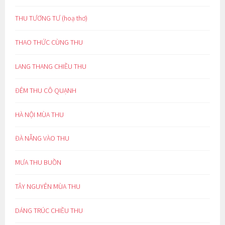
THU TƯƠNG TƯ (hoạ thơ)
THAO THỨC CÙNG THU
LANG THANG CHIỀU THU
ĐÊM THU CÔ QUẠNH
HÀ NỘI MÙA THU
ĐÀ NẴNG VÀO THU
MƯA THU BUỒN
TÂY NGUYÊN MÙA THU
DÁNG TRÚC CHIỀU THU