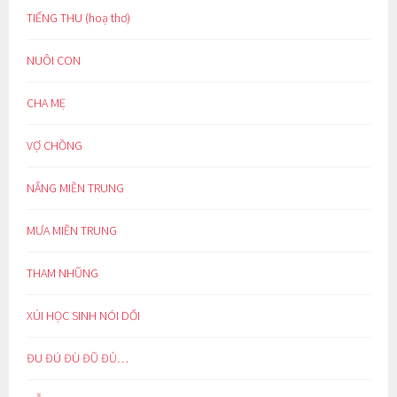
TIẾNG THU (hoạ thơ)
NUÔI CON
CHA MẸ
VỢ CHỒNG
NẮNG MIỀN TRUNG
MƯA MIỀN TRUNG
THAM NHŨNG
XÚI HỌC SINH NÓI DỐI
ĐU ĐÚ ĐÙ ĐŨ ĐỦ…