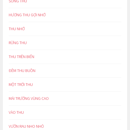
SÔNG THU
HƯƠNG THU GỢI NHỚ
THU NHỚ
RỪNG THU
THU TRÊN BIỂN
ĐÊM THU BUỒN
MỘT TRỜI THU
MÁI TRƯỜNG VÙNG CAO
VÀO THU
VƯỜN RAU NHO NHỎ