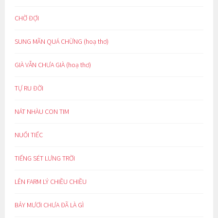
CHỜ ĐỢI
SUNG MÃN QUÁ CHỪNG (hoạ thơ)
GIÀ VẪN CHƯA GIÀ (hoạ thơ)
TỰ RU ĐỜI
NÁT NHÀU CON TIM
NUỐI TIẾC
TIẾNG SÉT LƯNG TRỜI
LÊN FARM LÝ CHIỀU CHIỀU
BẢY MƯƠI CHƯA ĐÃ LÀ GÌ