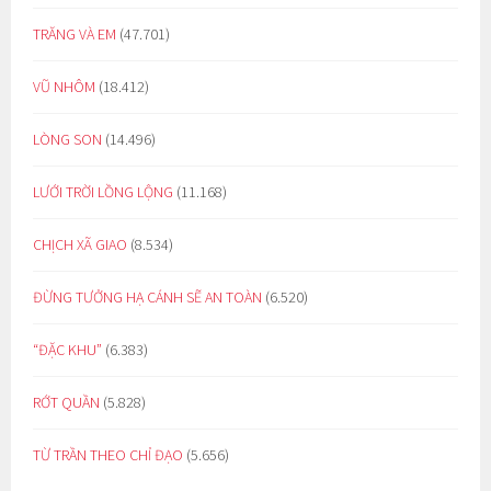
TRĂNG VÀ EM
(47.701)
VŨ NHÔM
(18.412)
LÒNG SON
(14.496)
LƯỚI TRỜI LỒNG LỘNG
(11.168)
CHỊCH XÃ GIAO
(8.534)
ĐỪNG TƯỞNG HẠ CÁNH SẼ AN TOÀN
(6.520)
“ĐẶC KHU”
(6.383)
RỚT QUẦN
(5.828)
TỪ TRẦN THEO CHỈ ĐẠO
(5.656)