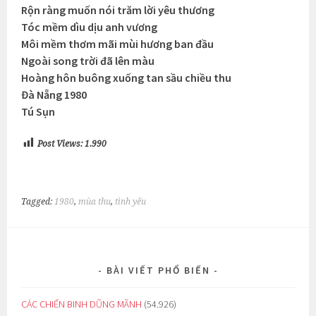
Rộn ràng muốn nói trăm lời yêu thương
Tóc mềm dìu dịu anh vương
Môi mềm thơm mãi mùi hương ban đầu
Ngoài song trời đã lên màu
Hoàng hôn buông xuống tan sầu chiều thu
Đà Nẵng 1980
Tú Sụn
Post Views:
1.990
Tagged:
1980
,
mùa thu
,
tình yêu
BÀI VIẾT PHỔ BIẾN
CÁC CHIẾN BINH DŨNG MÃNH
(54.926)