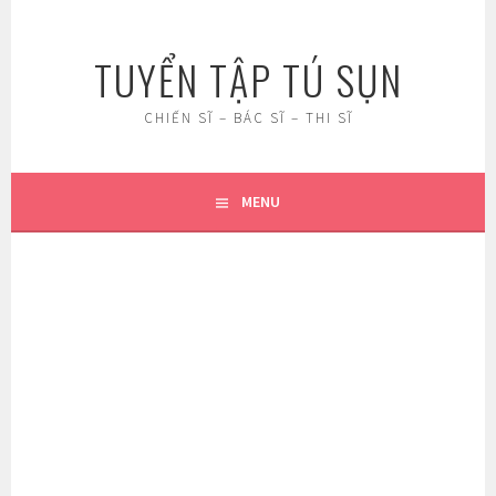
Skip
to
TUYỂN TẬP TÚ SỤN
content
CHIẾN SĨ – BÁC SĨ – THI SĨ
MENU