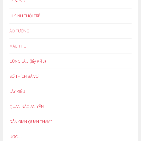
LẼ SỐNG
HI SINH TUỔI TRẺ
ẢO TƯỞNG
MÀU THU
CŨNG LÀ…(lẩy Kiều)
SỞ THÍCH BÁ VƠ
LẨY KIỀU
QUAN NÀO AN YÊN
DÂN GIAN QUAN THAM*
ƯỚC…