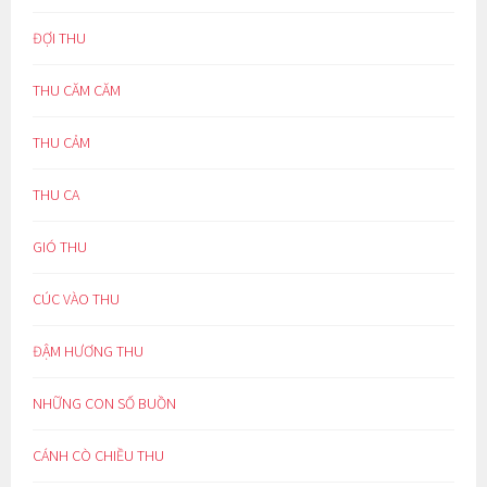
ĐỢI THU
THU CĂM CĂM
THU CẢM
THU CA
GIÓ THU
CÚC VÀO THU
ĐẬM HƯƠNG THU
NHỮNG CON SỐ BUỒN
CÁNH CÒ CHIỀU THU