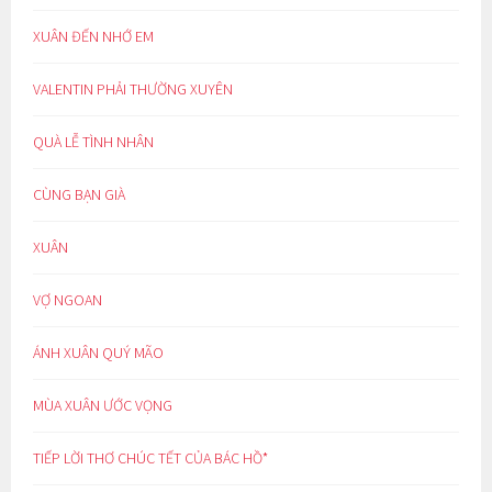
XUÂN ĐẾN NHỚ EM
VALENTIN PHẢI THƯỜNG XUYÊN
QUÀ LỄ TÌNH NHÂN
CÙNG BẠN GIÀ
XUÂN
VỢ NGOAN
ÁNH XUÂN QUÝ MÃO
MÙA XUÂN ƯỚC VỌNG
TIẾP LỜI THƠ CHÚC TẾT CỦA BÁC HỒ*