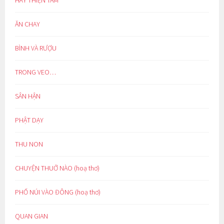
HÃY THIỆN TÂM
ĂN CHAY
BÌNH VÀ RƯỢU
TRONG VEO…
SÂN HẬN
PHẬT DẠY
THU NON
CHUYỆN THUỞ NÀO (hoạ thơ)
PHỐ NÚI VÀO ĐÔNG (hoạ thơ)
QUAN GIAN