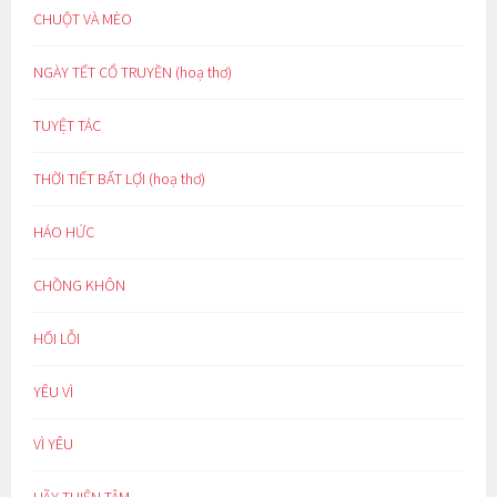
CHUỘT VÀ MÈO
NGÀY TẾT CỔ TRUYỀN (hoạ thơ)
TUYỆT TÁC
THỜI TIẾT BẤT LỢI (hoạ thơ)
HÁO HỨC
CHỒNG KHÔN
HỐI LỖI
YÊU VÌ
VÌ YÊU