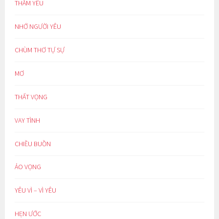
THẦM YÊU
NHỚ NGƯỜI YÊU
CHÙM THƠ TỰ SỰ
MƠ
THẤT VỌNG
VAY TÌNH
CHIỀU BUỒN
ẢO VỌNG
YÊU VÌ – VÌ YÊU
HẸN ƯỚC