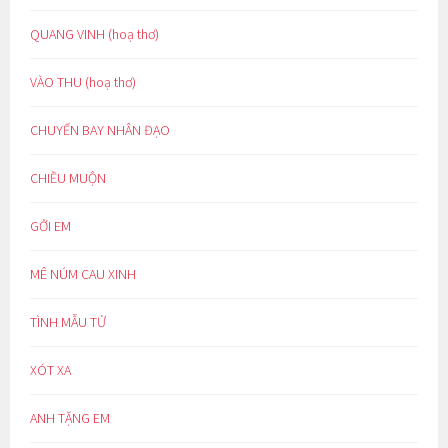
QUANG VINH (hoạ thơ)
VÀO THU (hoạ thơ)
CHUYẾN BAY NHÂN ĐẠO
CHIỀU MUỘN
GỞI EM
MÊ NÚM CAU XINH
TÌNH MẪU TỬ
XÓT XA
ANH TẶNG EM