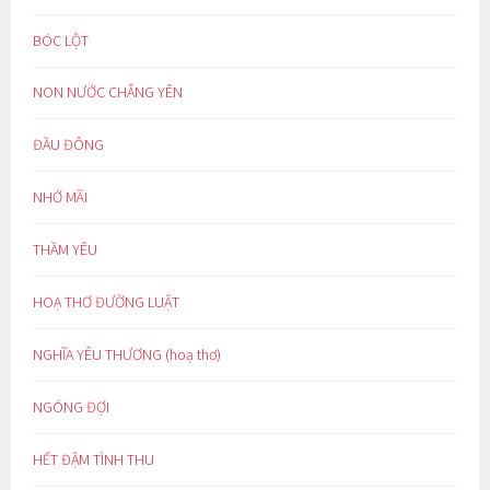
BÓC LỘT
NON NƯỚC CHẲNG YÊN
ĐẦU ĐÔNG
NHỚ MÃI
THẦM YÊU
HOẠ THƠ ĐƯỜNG LUẬT
NGHĨA YÊU THƯƠNG (hoạ thơ)
NGÓNG ĐỢI
HẾT ĐẬM TÌNH THU