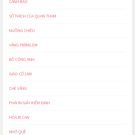
CẢNH BÁO
SỞ THÍCH CỦA QUAN THAM
NUÔNG CHIỀU
VẦNG TRĂNG EM
BỒ CÔNG ANH
GIẢO CỔ LAM
CHÈ VẰNG
PHẢI IN GIẤY KIỂM ĐỊNH
HOÁ BỊ CAN
NHỚ QUÊ