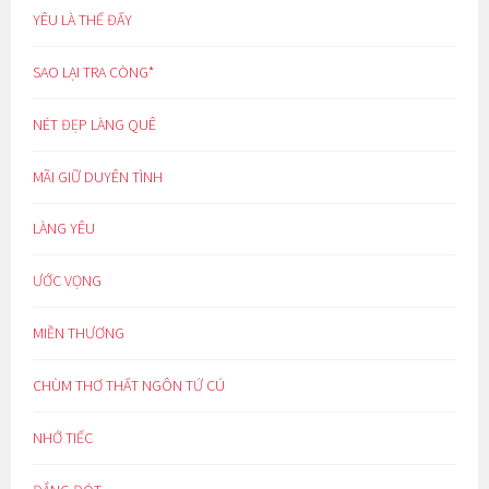
YÊU LÀ THẾ ĐẤY
SAO LẠI TRA CÒNG*
NÉT ĐẸP LÀNG QUÊ
MÃI GIỮ DUYÊN TÌNH
LÀNG YÊU
ƯỚC VỌNG
MIỀN THƯƠNG
CHÙM THƠ THẤT NGÔN TỨ CÚ
NHỚ TIẾC