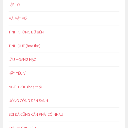
LẬP LỜ
MÃI VẬT VỜ
TÌNH KHÔNG BỜ BẾN
TÌNH QUÊ (hoạ thơ)
LẦU HOÀNG HẠC
HÃY YÊU VÌ
NGÕ TRÚC (hoạ thơ)
UỔNG CÔNG ĐÈN SÁNH
SỎI ĐÁ CŨNG CẦN PHẢI CÓ NHAU
GIÁ TRỊ TÌNH YÊU