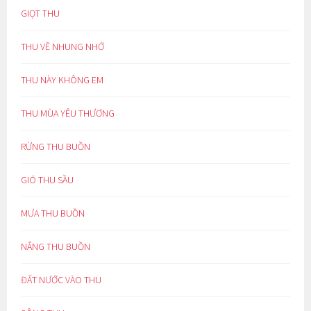
GIỌT THU
THU VỀ NHUNG NHỚ
THU NÀY KHÔNG EM
THU MÙA YÊU THƯƠNG
RỪNG THU BUỒN
GIÓ THU SẦU
MƯA THU BUỒN
NẮNG THU BUỒN
ĐẤT NƯỚC VÀO THU