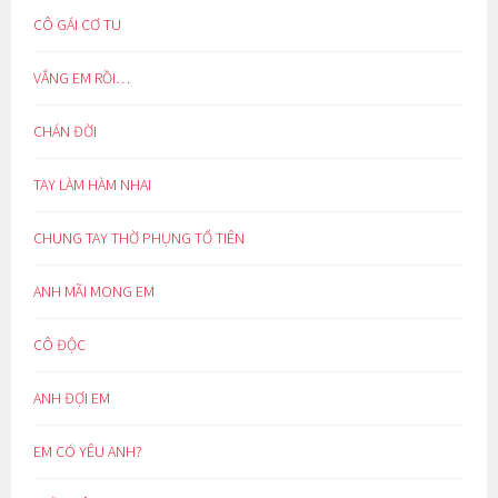
CÔ GÁI CƠ TU
VẮNG EM RỒI…
CHÁN ĐỜI
TAY LÀM HÀM NHAI
CHUNG TAY THỜ PHỤNG TỔ TIÊN
ANH MÃI MONG EM
CÔ ĐỘC
ANH ĐỢI EM
EM CÓ YÊU ANH?