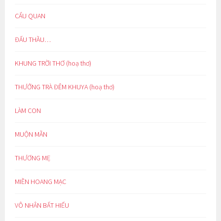
CẨU QUAN
ĐẤU THẦU…
KHUNG TRỜI THƠ (hoạ thơ)
THƯỞNG TRÀ ĐÊM KHUYA (hoạ thơ)
LÀM CON
MUỘN MẰN
THƯƠNG MẸ
MIỀN HOANG MẠC
VÔ NHÂN BẤT HIẾU