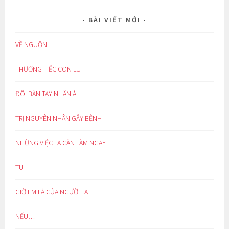
BÀI VIẾT MỚI
VỀ NGUỒN
THƯƠNG TIẾC CON LU
ĐÔI BÀN TAY NHÂN ÁI
TRỊ NGUYÊN NHÂN GÂY BỆNH
NHỮNG VIỆC TA CẦN LÀM NGAY
TU
GIỜ EM LÀ CỦA NGƯỜI TA
NẾU…