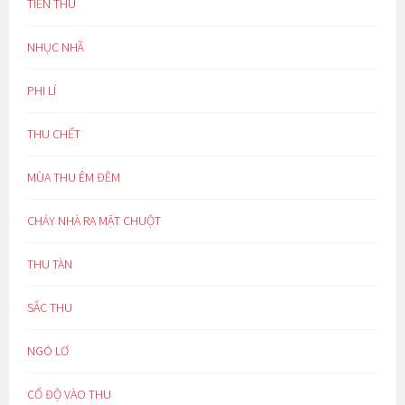
TIỄN THU
NHỤC NHÃ
PHI LÍ
THU CHẾT
MÙA THU ÊM ĐỀM
CHÁY NHÀ RA MẶT CHUỘT
THU TÀN
SẮC THU
NGÓ LƠ
CỔ ĐỘ VÀO THU