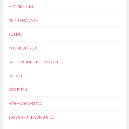
MỘT TRỜI XUÂN
CHIỀU KHÔNG EM
TỪ MẪU
NHỚ NGƯỜI YÊU
SAO EM KHÔNG NÓI YÊU ANH
KHI YÊU
ĐÊM BUỒN
HÂN HOAN CẢM TÁC
100 BÀI THẤT NGÔN BÁT CÚ