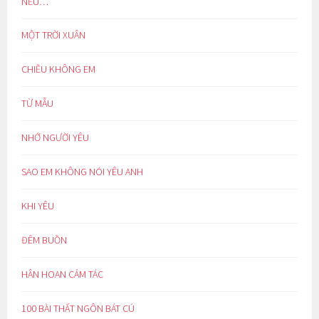
NẾU…
MỘT TRỜI XUÂN
CHIỀU KHÔNG EM
TỪ MẪU
NHỚ NGƯỜI YÊU
SAO EM KHÔNG NÓI YÊU ANH
KHI YÊU
ĐÊM BUỒN
HÂN HOAN CẢM TÁC
100 BÀI THẤT NGÔN BÁT CÚ