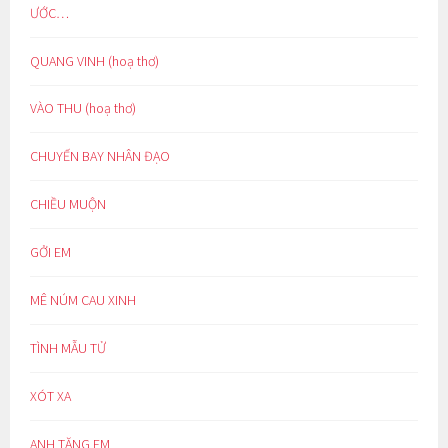
ƯỚC…
QUANG VINH (hoạ thơ)
VÀO THU (hoạ thơ)
CHUYẾN BAY NHÂN ĐẠO
CHIỀU MUỘN
GỞI EM
MÊ NÚM CAU XINH
TÌNH MẪU TỬ
XÓT XA
ANH TẶNG EM