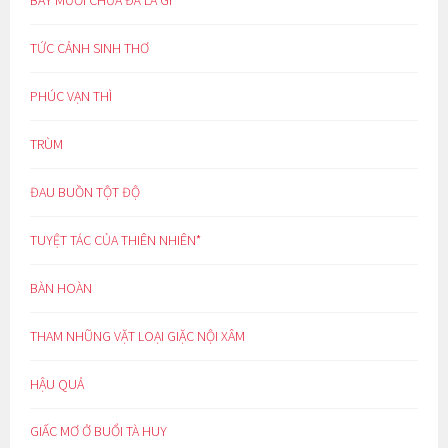
TỨC CẢNH SINH THƠ
PHÚC VẠN THÌ
TRÙM
ĐAU BUỒN TỘT ĐỘ
TUYỆT TÁC CỦA THIÊN NHIÊN*
BÀN HOÀN
THAM NHŨNG VẶT LOẠI GIẶC NỘI XÂM
HẬU QUẢ
GIẤC MƠ Ở BUỔI TÀ HUY