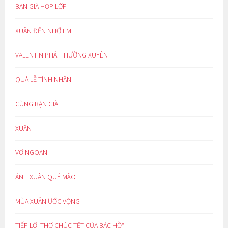
BẠN GIÀ HỌP LỚP
XUÂN ĐẾN NHỚ EM
VALENTIN PHẢI THƯỜNG XUYÊN
QUÀ LỄ TÌNH NHÂN
CÙNG BẠN GIÀ
XUÂN
VỢ NGOAN
ÁNH XUÂN QUÝ MÃO
MÙA XUÂN ƯỚC VỌNG
TIẾP LỜI THƠ CHÚC TẾT CỦA BÁC HỒ*