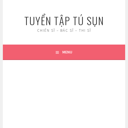
Skip
to
TUYỂN TẬP TÚ SỤN
content
CHIẾN SĨ – BÁC SĨ – THI SĨ
MENU