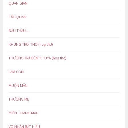
QUAN GIAN
CẨU QUAN
ĐẤU THẦU…
KHUNG TRỜI THƠ (hoạ thơ)
THƯỞNG TRÀ ĐÊM KHUYA (hoạ thơ)
LÀM CON
MUỘN MẰN
THƯƠNG MẸ
MIỀN HOANG MẠC
VÔ NHÂN BẤT HIẾU