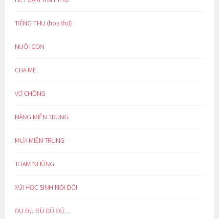
TIẾNG THU (hoạ thơ)
NUÔI CON
CHA MẸ
VỢ CHỒNG
NẮNG MIỀN TRUNG
MƯA MIỀN TRUNG
THAM NHŨNG
XÚI HỌC SINH NÓI DỐI
ĐU ĐÚ ĐÙ ĐŨ ĐỦ…