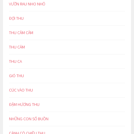
VƯỜN RAU NHO NHỎ
ĐỢI THU
THU CĂM CĂM
THU CẢM
THU CA
GIÓ THU
CÚC VÀO THU
ĐẬM HƯƠNG THU
NHỮNG CON SỐ BUỒN
CÁNH CÒ CHIỀU THU