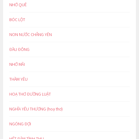
NHỚ QUÊ
BÓC LỘT
NON NƯỚC CHẲNG YÊN
ĐẦU ĐÔNG
NHỚ MÃI
THẦM YÊU
HOẠ THƠ ĐƯỜNG LUẬT
NGHĨA YÊU THƯƠNG (hoạ thơ)
NGÓNG ĐỢI
HẾT ĐẬM TÌNH THU