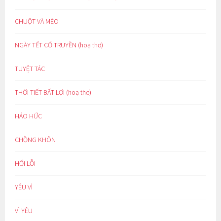
CHUỘT VÀ MÈO
NGÀY TẾT CỔ TRUYỀN (hoạ thơ)
TUYỆT TÁC
THỜI TIẾT BẤT LỢI (hoạ thơ)
HÁO HỨC
CHỒNG KHÔN
HỐI LỖI
YÊU VÌ
VÌ YÊU