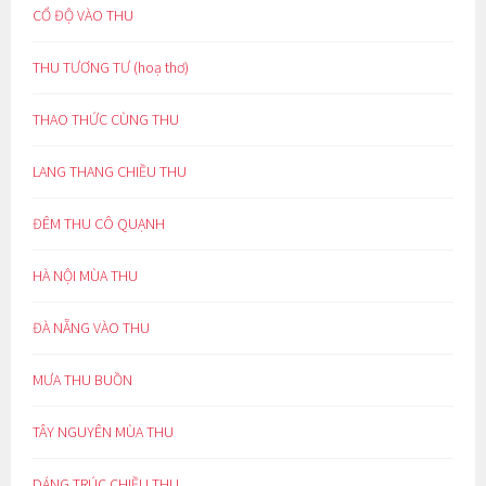
CỔ ĐỘ VÀO THU
THU TƯƠNG TƯ (hoạ thơ)
THAO THỨC CÙNG THU
LANG THANG CHIỀU THU
ĐÊM THU CÔ QUẠNH
HÀ NỘI MÙA THU
ĐÀ NẴNG VÀO THU
MƯA THU BUỒN
TÂY NGUYÊN MÙA THU
DÁNG TRÚC CHIỀU THU