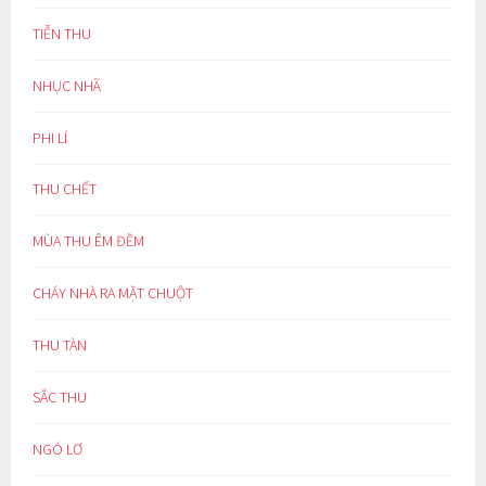
TIỄN THU
NHỤC NHÃ
PHI LÍ
THU CHẾT
MÙA THU ÊM ĐỀM
CHÁY NHÀ RA MẶT CHUỘT
THU TÀN
SẮC THU
NGÓ LƠ