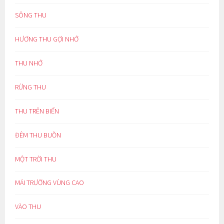
SÔNG THU
HƯƠNG THU GỢI NHỚ
THU NHỚ
RỪNG THU
THU TRÊN BIỂN
ĐÊM THU BUỒN
MỘT TRỜI THU
MÁI TRƯỜNG VÙNG CAO
VÀO THU