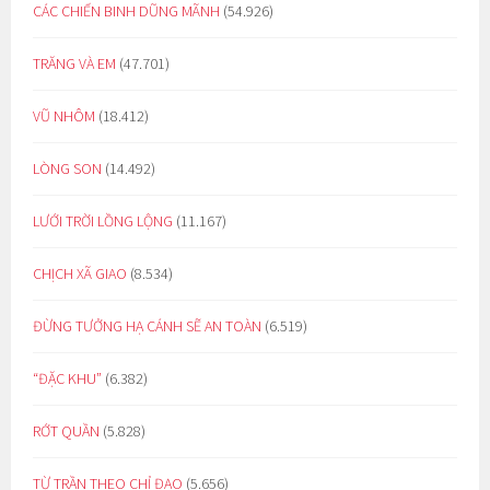
CÁC CHIẾN BINH DŨNG MÃNH
(54.926)
TRĂNG VÀ EM
(47.701)
VŨ NHÔM
(18.412)
LÒNG SON
(14.492)
LƯỚI TRỜI LỒNG LỘNG
(11.167)
CHỊCH XÃ GIAO
(8.534)
ĐỪNG TƯỞNG HẠ CÁNH SẼ AN TOÀN
(6.519)
“ĐẶC KHU”
(6.382)
RỚT QUẦN
(5.828)
TỪ TRẦN THEO CHỈ ĐẠO
(5.656)