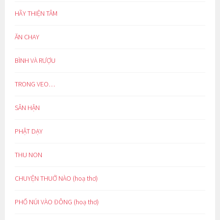
HÃY THIỆN TÂM
ĂN CHAY
BÌNH VÀ RƯỢU
TRONG VEO…
SÂN HẬN
PHẬT DẠY
THU NON
CHUYỆN THUỞ NÀO (hoạ thơ)
PHỐ NÚI VÀO ĐÔNG (hoạ thơ)