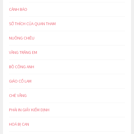
CẢNH BÁO
SỞ THÍCH CỦA QUAN THAM
NUÔNG CHIỀU
VẦNG TRĂNG EM
BỒ CÔNG ANH
GIẢO CỔ LAM
CHÈ VẰNG
PHẢI IN GIẤY KIỂM ĐỊNH
HOÁ BỊ CAN