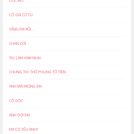
ƯỚC MƠ
CÔ GÁI CƠ TU
VẮNG EM RỒI…
CHÁN ĐỜI
TAY LÀM HÀM NHAI
CHUNG TAY THỜ PHỤNG TỔ TIÊN
ANH MÃI MONG EM
CÔ ĐỘC
ANH ĐỢI EM
EM CÓ YÊU ANH?