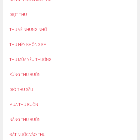
GIỌT THU
THU VỀ NHUNG NHỚ
THU NÀY KHÔNG EM
THU MÙA YÊU THƯƠNG
RỪNG THU BUỒN
GIÓ THU SẦU
MƯA THU BUỒN
NẮNG THU BUỒN
ĐẤT NƯỚC VÀO THU