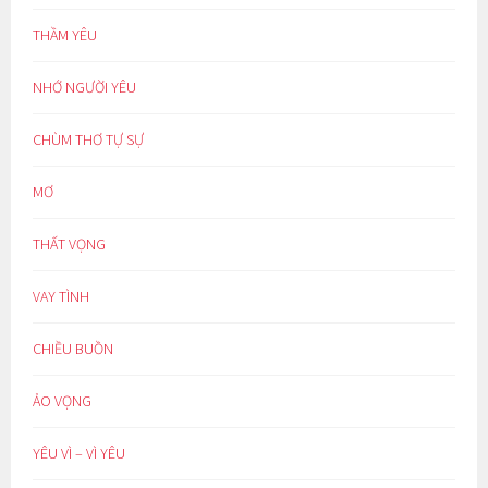
THẦM YÊU
NHỚ NGƯỜI YÊU
CHÙM THƠ TỰ SỰ
MƠ
THẤT VỌNG
VAY TÌNH
CHIỀU BUỒN
ẢO VỌNG
YÊU VÌ – VÌ YÊU