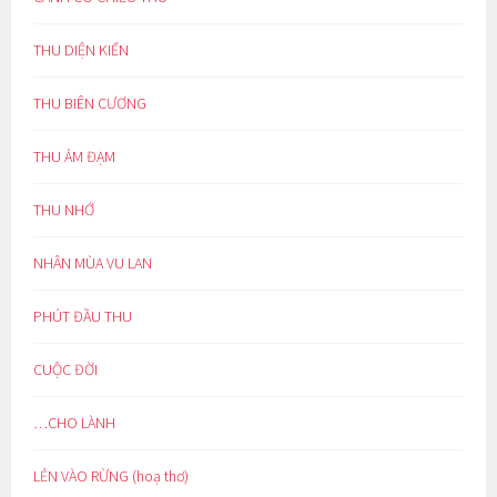
THU DIỆN KIẾN
THU BIÊN CƯƠNG
THU ẢM ĐẠM
THU NHỚ
NHÂN MÙA VU LAN
PHÚT ĐẦU THU
CUỘC ĐỜI
…CHO LÀNH
LẺN VÀO RỪNG (hoạ thơ)