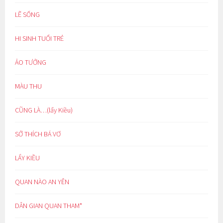
LẼ SỐNG
HI SINH TUỔI TRẺ
ẢO TƯỞNG
MÀU THU
CŨNG LÀ…(lẩy Kiều)
SỞ THÍCH BÁ VƠ
LẨY KIỀU
QUAN NÀO AN YÊN
DÂN GIAN QUAN THAM*