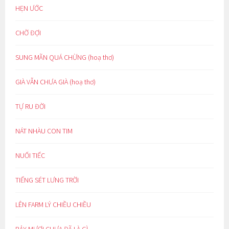
HẸN ƯỚC
CHỜ ĐỢI
SUNG MÃN QUÁ CHỪNG (hoạ thơ)
GIÀ VẪN CHƯA GIÀ (hoạ thơ)
TỰ RU ĐỜI
NÁT NHÀU CON TIM
NUỐI TIẾC
TIẾNG SÉT LƯNG TRỜI
LÊN FARM LÝ CHIỀU CHIỀU
BẢY MƯƠI CHƯA ĐÃ LÀ GÌ