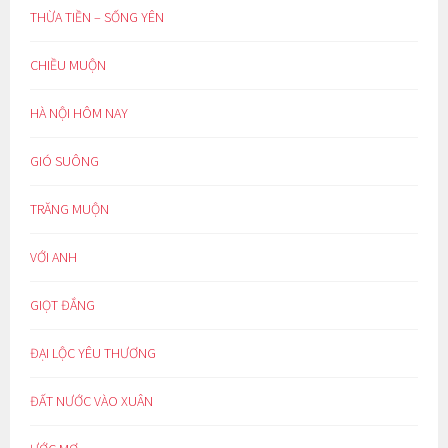
THỪA TIỀN – SỐNG YÊN
CHIỀU MUỘN
HÀ NỘI HÔM NAY
GIÓ SUÔNG
TRĂNG MUỘN
VỚI ANH
GIỌT ĐẮNG
ĐẠI LỘC YÊU THƯƠNG
ĐẤT NƯỚC VÀO XUÂN