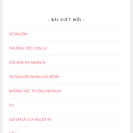
BÀI VIẾT MỚI
VỀ NGUỒN
THƯƠNG TIẾC CON LU
ĐÔI BÀN TAY NHÂN ÁI
TRỊ NGUYÊN NHÂN GÂY BỆNH
NHỮNG VIỆC TA CẦN LÀM NGAY
TU
GIỜ EM LÀ CỦA NGƯỜI TA