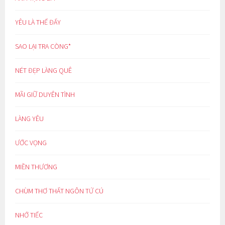
YÊU LÀ THẾ ĐẤY
SAO LẠI TRA CÒNG*
NÉT ĐẸP LÀNG QUÊ
MÃI GIỮ DUYÊN TÌNH
LÀNG YÊU
ƯỚC VỌNG
MIỀN THƯƠNG
CHÙM THƠ THẤT NGÔN TỨ CÚ
NHỚ TIẾC