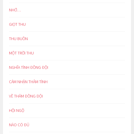
NHỚ…
GIỌT THU
THU BUỒN
MỘT TRỜI THU
NGHĨA TÌNH ĐỒNG ĐỘI
CẢM NHẬN THÂM TÌNH
VỀ THĂM ĐỒNG ĐỘI
HỘI NGỘ
NÀO CÓ ĐỦ