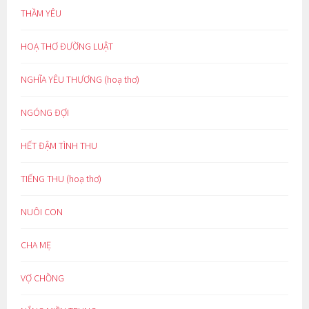
THẦM YÊU
HOẠ THƠ ĐƯỜNG LUẬT
NGHĨA YÊU THƯƠNG (hoạ thơ)
NGÓNG ĐỢI
HẾT ĐẬM TÌNH THU
TIẾNG THU (hoạ thơ)
NUÔI CON
CHA MẸ
VỢ CHỒNG