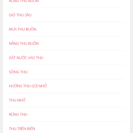
RỪNG THU BUỒN
GIÓ THU SẦU
MƯA THU BUỒN
NẮNG THU BUỒN
ĐẤT NƯỚC VÀO THU
SÔNG THU
HƯƠNG THU GỢI NHỚ
THU NHỚ
RỪNG THU
THU TRÊN BIỂN