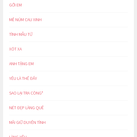
GỞI EM
MÊ NÚM CAU XINH
TÌNH MẪU TỬ
XÓT XA
ANH TẶNG EM
YÊU LÀ THẾ ĐẤY
SAO LẠI TRA CÒNG*
NÉT ĐẸP LÀNG QUÊ
MÃI GIỮ DUYÊN TÌNH
LÀNG YÊU