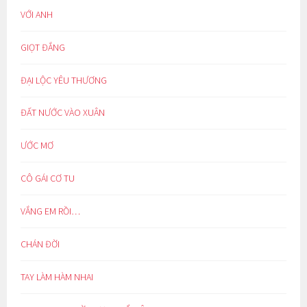
VỚI ANH
GIỌT ĐẮNG
ĐẠI LỘC YÊU THƯƠNG
ĐẤT NƯỚC VÀO XUÂN
ƯỚC MƠ
CÔ GÁI CƠ TU
VẮNG EM RỒI…
CHÁN ĐỜI
TAY LÀM HÀM NHAI