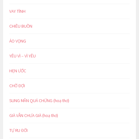
VAY TÌNH
CHIỀU BUỒN
ẢO VỌNG
YÊU VÌ – VÌ YÊU
HẸN ƯỚC
CHỜ ĐỢI
SUNG MÃN QUÁ CHỪNG (hoạ thơ)
GIÀ VẪN CHƯA GIÀ (hoạ thơ)
TỰ RU ĐỜI