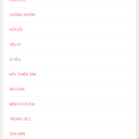
CHỒNG KHÔN
HỐI LỖI
YÊU VÌ
VÌ YÊU
HÃY THIỆN TÂM
ĂN CHAY
BÌNH VÀ RƯỢU
TRONG VEO…
SÂN HẬN