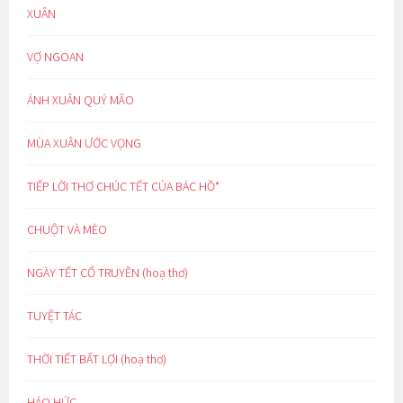
XUÂN
VỢ NGOAN
ÁNH XUÂN QUÝ MÃO
MÙA XUÂN ƯỚC VỌNG
TIẾP LỜI THƠ CHÚC TẾT CỦA BÁC HỒ*
CHUỘT VÀ MÈO
NGÀY TẾT CỔ TRUYỀN (hoạ thơ)
TUYỆT TÁC
THỜI TIẾT BẤT LỢI (hoạ thơ)
HÁO HỨC