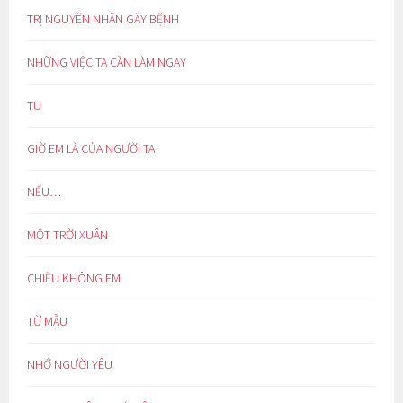
TRỊ NGUYÊN NHÂN GÂY BỆNH
NHỮNG VIỆC TA CẦN LÀM NGAY
TU
GIỜ EM LÀ CỦA NGƯỜI TA
NẾU…
MỘT TRỜI XUÂN
CHIỀU KHÔNG EM
TỪ MẪU
NHỚ NGƯỜI YÊU