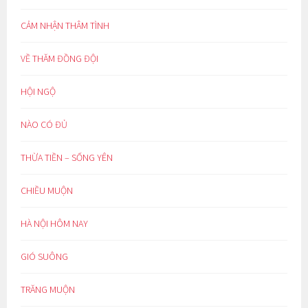
CẢM NHẬN THÂM TÌNH
VỀ THĂM ĐỒNG ĐỘI
HỘI NGỘ
NÀO CÓ ĐỦ
THỪA TIỀN – SỐNG YÊN
CHIỀU MUỘN
HÀ NỘI HÔM NAY
GIÓ SUÔNG
TRĂNG MUỘN