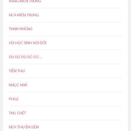
NẮNG MIỀN TRUNG
MƯA MIỀN TRUNG
THAM NHŨNG
XÚI HỌC SINH NÓI DỐI
ĐU ĐÚ ĐÙ ĐŨ ĐỦ…
TIỄN THU
NHỤC NHÃ
PHI LÍ
THU CHẾT
MÙA THU ÊM ĐỀM