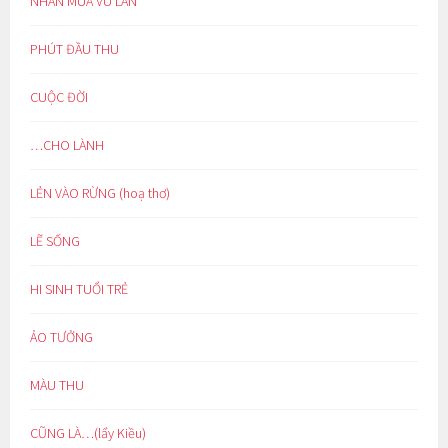
NHÂN MÙA VU LAN
PHÚT ĐẦU THU
CUỘC ĐỜI
…CHO LÀNH
LẺN VÀO RỪNG (hoạ thơ)
LẼ SỐNG
HI SINH TUỔI TRẺ
ẢO TƯỞNG
MÀU THU
CŨNG LÀ…(lẩy Kiều)