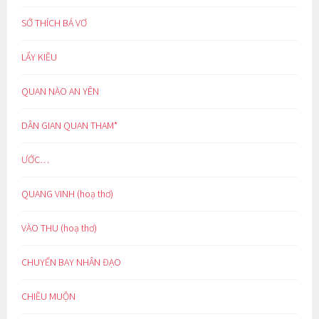
SỞ THÍCH BÁ VƠ
LẨY KIỀU
QUAN NÀO AN YÊN
DÂN GIAN QUAN THAM*
ƯỚC…
QUANG VINH (hoạ thơ)
VÀO THU (hoạ thơ)
CHUYẾN BAY NHÂN ĐẠO
CHIỀU MUỘN