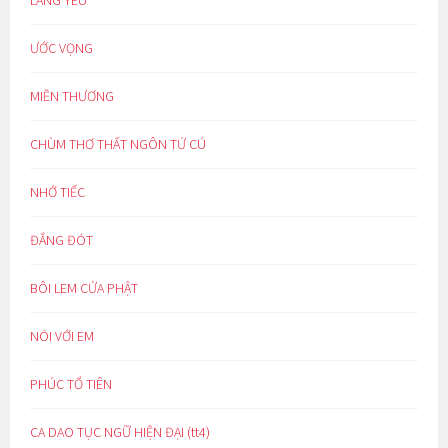
ƯỚC VỌNG
MIỀN THƯƠNG
CHÙM THƠ THẤT NGÔN TỨ CÚ
NHỚ TIẾC
ĐẮNG ĐÓT
BÔI LEM CỬA PHẬT
NÓI VỚI EM
PHÚC TỔ TIÊN
CA DAO TỤC NGỮ HIỆN ĐẠI (tt4)