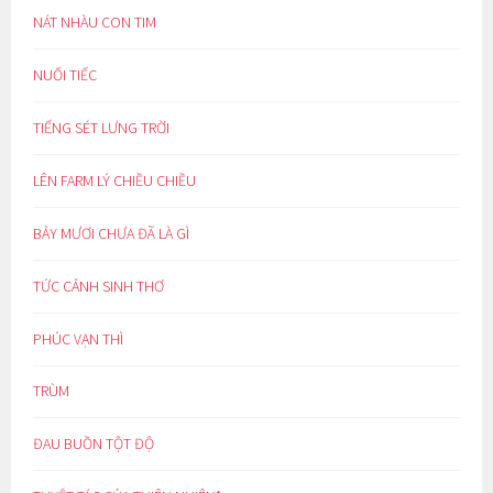
NÁT NHÀU CON TIM
NUỐI TIẾC
TIẾNG SÉT LƯNG TRỜI
LÊN FARM LÝ CHIỀU CHIỀU
BẢY MƯƠI CHƯA ĐÃ LÀ GÌ
TỨC CẢNH SINH THƠ
PHÚC VẠN THÌ
TRÙM
ĐAU BUỒN TỘT ĐỘ