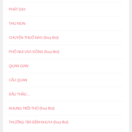
PHẬT DẠY
THU NON
CHUYỆN THUỞ NÀO (hoạ thơ)
PHỐ NÚI VÀO ĐÔNG (hoạ thơ)
QUAN GIAN
CẨU QUAN
ĐẤU THẦU…
KHUNG TRỜI THƠ (hoạ thơ)
THƯỞNG TRÀ ĐÊM KHUYA (hoạ thơ)