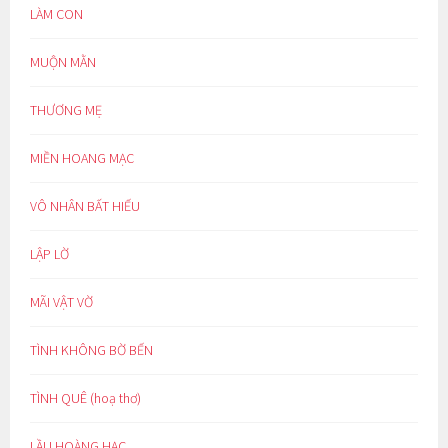
LÀM CON
MUỘN MẰN
THƯƠNG MẸ
MIỀN HOANG MẠC
VÔ NHÂN BẤT HIẾU
LẬP LỜ
MÃI VẬT VỜ
TÌNH KHÔNG BỜ BẾN
TÌNH QUÊ (hoạ thơ)
LẦU HOÀNG HẠC