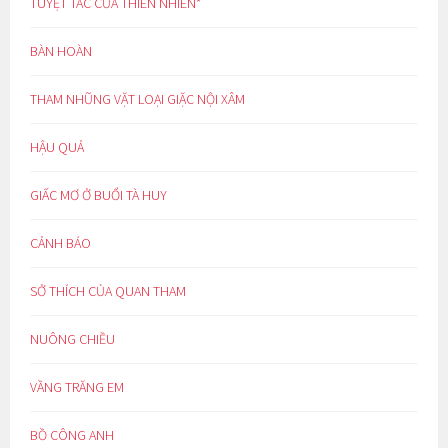
TUYỆT TÁC CỦA THIÊN NHIÊN*
BÀN HOÀN
THAM NHŨNG VẶT LOẠI GIẶC NỘI XÂM
HẬU QUẢ
GIẤC MƠ Ở BUỔI TÀ HUY
CẢNH BÁO
SỞ THÍCH CỦA QUAN THAM
NUÔNG CHIỀU
VẦNG TRĂNG EM
BỒ CÔNG ANH