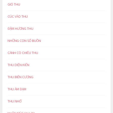
GIÓ THU
CÚC VÀO THU
ĐẬM HƯƠNG THU
NHỮNG CON SỐ BUỒN
CÁNH CÒ CHIỀU THU
THU DIỆN KIẾN
THU BIÊN CƯƠNG
THU ẢM ĐẠM
THU NHỚ