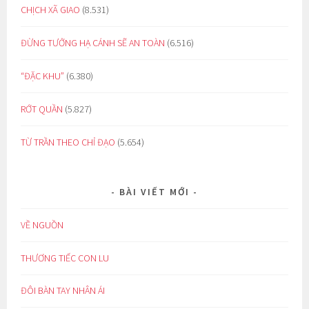
CHỊCH XÃ GIAO
(8.531)
ĐỪNG TƯỞNG HẠ CÁNH SẼ AN TOÀN
(6.516)
“ĐẶC KHU”
(6.380)
RỚT QUẦN
(5.827)
TỪ TRẦN THEO CHỈ ĐẠO
(5.654)
BÀI VIẾT MỚI
VỀ NGUỒN
THƯƠNG TIẾC CON LU
ĐÔI BÀN TAY NHÂN ÁI