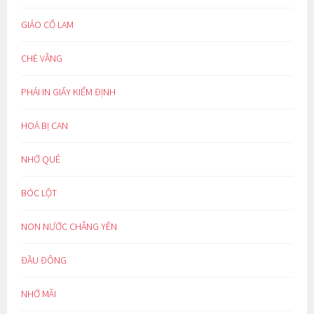
GIẢO CỔ LAM
CHÈ VẰNG
PHẢI IN GIẤY KIỂM ĐỊNH
HOÁ BỊ CAN
NHỚ QUÊ
BÓC LỘT
NON NƯỚC CHẲNG YÊN
ĐẦU ĐÔNG
NHỚ MÃI