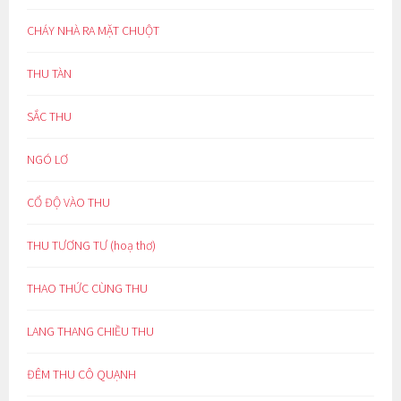
CHÁY NHÀ RA MẶT CHUỘT
THU TÀN
SẮC THU
NGÓ LƠ
CỔ ĐỘ VÀO THU
THU TƯƠNG TƯ (hoạ thơ)
THAO THỨC CÙNG THU
LANG THANG CHIỀU THU
ĐÊM THU CÔ QUẠNH