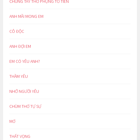
CHUNG TAY THỜ PHỤNG TỔ TIÊN
ANH MÃI MONG EM
CÔ ĐỘC
ANH ĐỢI EM
EM CÓ YÊU ANH?
THẦM YÊU
NHỚ NGƯỜI YÊU
CHÙM THƠ TỰ SỰ
MƠ
THẤT VỌNG