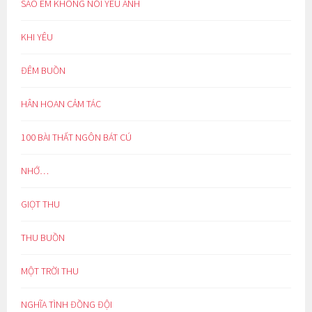
SAO EM KHÔNG NÓI YÊU ANH
KHI YÊU
ĐÊM BUỒN
HÂN HOAN CẢM TÁC
100 BÀI THẤT NGÔN BÁT CÚ
NHỚ…
GIỌT THU
THU BUỒN
MỘT TRỜI THU
NGHĨA TÌNH ĐỒNG ĐỘI