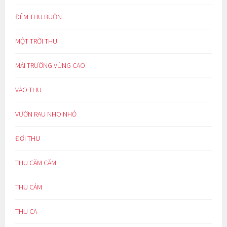
ĐÊM THU BUỒN
MỘT TRỜI THU
MÁI TRƯỜNG VÙNG CAO
VÀO THU
VƯỜN RAU NHO NHỎ
ĐỢI THU
THU CĂM CĂM
THU CẢM
THU CA