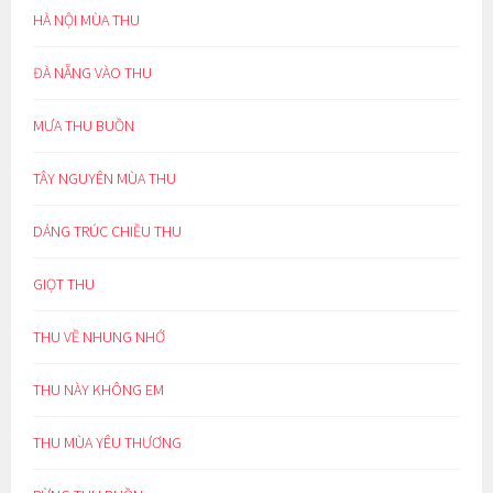
HÀ NỘI MÙA THU
ĐÀ NẴNG VÀO THU
MƯA THU BUỒN
TÂY NGUYÊN MÙA THU
DÁNG TRÚC CHIỀU THU
GIỌT THU
THU VỀ NHUNG NHỚ
THU NÀY KHÔNG EM
THU MÙA YÊU THƯƠNG