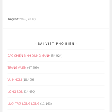
Tagged:
2020
,
xã hội
BÀI VIẾT PHỔ BIẾN
CÁC CHIẾN BINH DŨNG MÃNH
(54.924)
TRĂNG VÀ EM
(47.699)
VŨ NHÔM
(18.409)
LÒNG SON
(14.490)
LƯỚI TRỜI LỒNG LỘNG
(11.163)