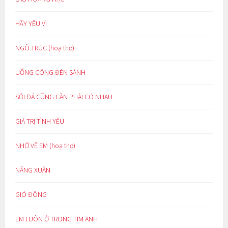
HÃY YÊU VÌ
NGÕ TRÚC (hoạ thơ)
UỔNG CÔNG ĐÈN SÁNH
SỎI ĐÁ CŨNG CẦN PHẢI CÓ NHAU
GIÁ TRỊ TÌNH YÊU
NHỚ VỀ EM (hoạ thơ)
NẮNG XUÂN
GIÓ ĐÔNG
EM LUÔN Ở TRONG TIM ANH