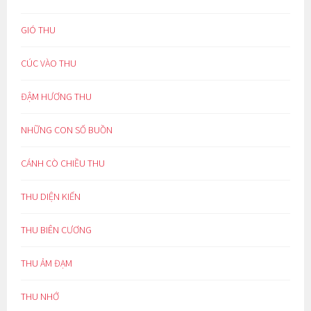
GIÓ THU
CÚC VÀO THU
ĐẬM HƯƠNG THU
NHỮNG CON SỐ BUỒN
CÁNH CÒ CHIỀU THU
THU DIỆN KIẾN
THU BIÊN CƯƠNG
THU ẢM ĐẠM
THU NHỚ