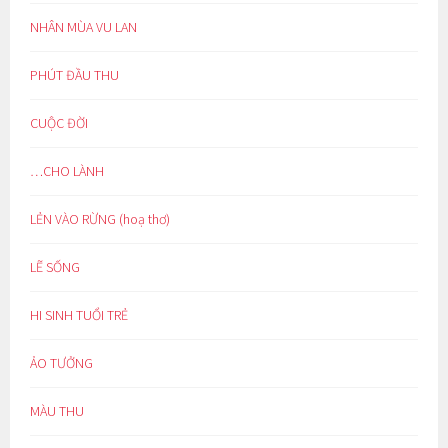
NHÂN MÙA VU LAN
PHÚT ĐẦU THU
CUỘC ĐỜI
…CHO LÀNH
LẺN VÀO RỪNG (hoạ thơ)
LẼ SỐNG
HI SINH TUỔI TRẺ
ẢO TƯỞNG
MÀU THU