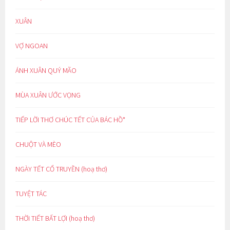
XUÂN
VỢ NGOAN
ÁNH XUÂN QUÝ MÃO
MÙA XUÂN ƯỚC VỌNG
TIẾP LỜI THƠ CHÚC TẾT CỦA BÁC HỒ*
CHUỘT VÀ MÈO
NGÀY TẾT CỔ TRUYỀN (hoạ thơ)
TUYỆT TÁC
THỜI TIẾT BẤT LỢI (hoạ thơ)