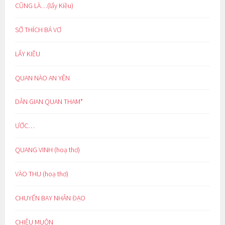
CŨNG LÀ…(lẩy Kiều)
SỞ THÍCH BÁ VƠ
LẨY KIỀU
QUAN NÀO AN YÊN
DÂN GIAN QUAN THAM*
ƯỚC…
QUANG VINH (hoạ thơ)
VÀO THU (hoạ thơ)
CHUYẾN BAY NHÂN ĐẠO
CHIỀU MUỘN