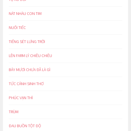
NÁT NHÀU CON TIM
NUỐI TIẾC
TIẾNG SÉT LƯNG TRỜI
LÊN FARM LÝ CHIỀU CHIỀU
BẢY MƯƠI CHƯA ĐÃ LÀ GÌ
TỨC CẢNH SINH THƠ
PHÚC VẠN THÌ
TRÙM
ĐAU BUỒN TỘT ĐỘ