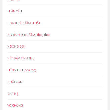
THẦM YÊU
HOẠ THƠ ĐƯỜNG LUẬT
NGHĨA YÊU THƯƠNG (hoạ thơ)
NGÓNG ĐỢI
HẾT ĐẬM TÌNH THU
TIẾNG THU (hoạ thơ)
NUÔI CON
CHA MẸ
VỢ CHỒNG