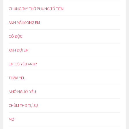
CHUNG TAY THỜ PHỤNG TỔ TIÊN
ANH MÃI MONG EM
CÔ ĐỘC
ANH ĐỢI EM
EM CÓ YÊU ANH?
THẦM YÊU
NHỚ NGƯỜI YÊU
CHÙM THƠ TỰ SỰ
MƠ