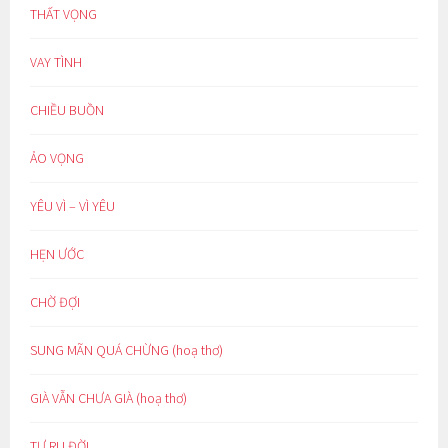
THẤT VỌNG
VAY TÌNH
CHIỀU BUỒN
ẢO VỌNG
YÊU VÌ – VÌ YÊU
HẸN ƯỚC
CHỜ ĐỢI
SUNG MÃN QUÁ CHỪNG (hoạ thơ)
GIÀ VẪN CHƯA GIÀ (hoạ thơ)
TỰ RU ĐỜI