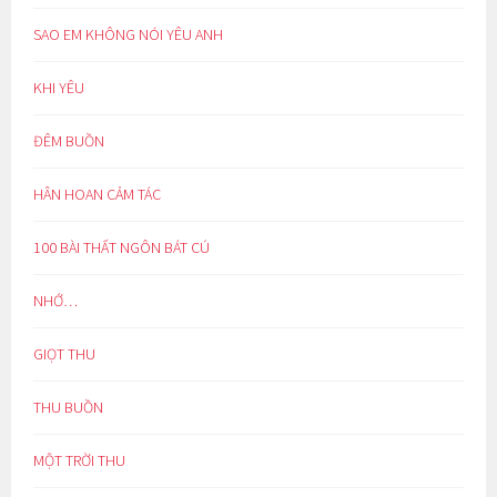
SAO EM KHÔNG NÓI YÊU ANH
KHI YÊU
ĐÊM BUỒN
HÂN HOAN CẢM TÁC
100 BÀI THẤT NGÔN BÁT CÚ
NHỚ…
GIỌT THU
THU BUỒN
MỘT TRỜI THU