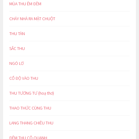
MÙA THU ÊM ĐỀM
CHÁY NHÀ RA MẶT CHUỘT
THU TÀN
SẮC THU
NGÓ LƠ
CỔ ĐỘ VÀO THU
THU TƯƠNG TƯ (hoạ thơ)
THAO THỨC CÙNG THU
LANG THANG CHIỀU THU
ĐÊM THU CÔ QUẠNH