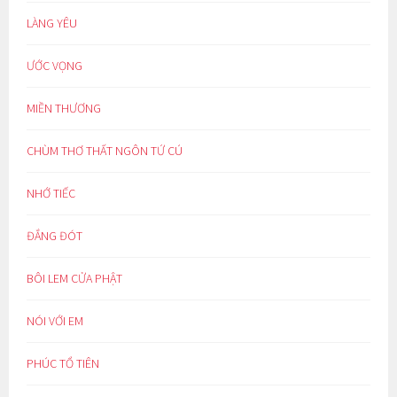
LÀNG YÊU
ƯỚC VỌNG
MIỀN THƯƠNG
CHÙM THƠ THẤT NGÔN TỨ CÚ
NHỚ TIẾC
ĐẮNG ĐÓT
BÔI LEM CỬA PHẬT
NÓI VỚI EM
PHÚC TỔ TIÊN