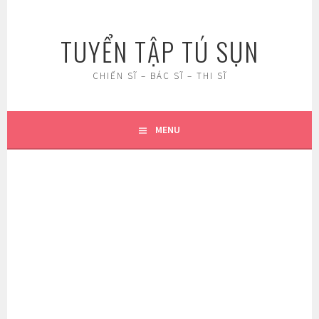
Skip
to
TUYỂN TẬP TÚ SỤN
content
CHIẾN SĨ – BÁC SĨ – THI SĨ
MENU