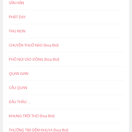
SÂN HẬN
PHẬT DẠY
THU NON
CHUYỆN THUỞ NÀO (hoạ thơ)
PHỐ NÚI VÀO ĐÔNG (hoạ thơ)
QUAN GIAN
CẨU QUAN
ĐẤU THẦU…
KHUNG TRỜI THƠ (hoạ thơ)
THƯỞNG TRÀ ĐÊM KHUYA (hoạ thơ)