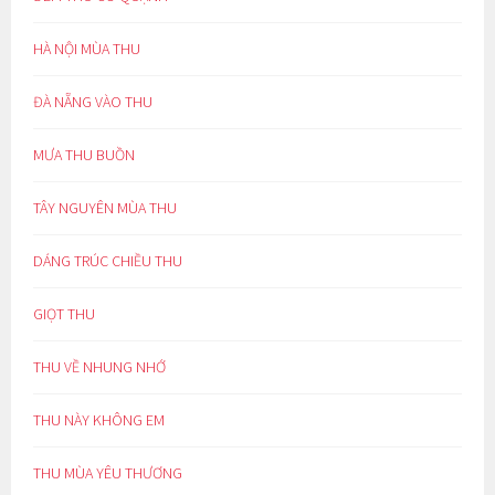
HÀ NỘI MÙA THU
ĐÀ NẴNG VÀO THU
MƯA THU BUỒN
TÂY NGUYÊN MÙA THU
DÁNG TRÚC CHIỀU THU
GIỌT THU
THU VỀ NHUNG NHỚ
THU NÀY KHÔNG EM
THU MÙA YÊU THƯƠNG