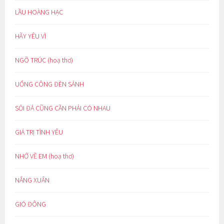
LẦU HOÀNG HẠC
HÃY YÊU VÌ
NGÕ TRÚC (hoạ thơ)
UỔNG CÔNG ĐÈN SÁNH
SỎI ĐÁ CŨNG CẦN PHẢI CÓ NHAU
GIÁ TRỊ TÌNH YÊU
NHỚ VỀ EM (hoạ thơ)
NẮNG XUÂN
GIÓ ĐÔNG