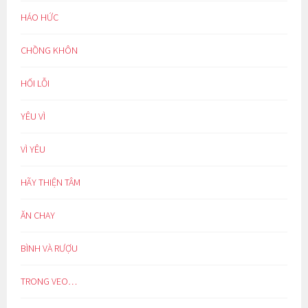
HÁO HỨC
CHỒNG KHÔN
HỐI LỖI
YÊU VÌ
VÌ YÊU
HÃY THIỆN TÂM
ĂN CHAY
BÌNH VÀ RƯỢU
TRONG VEO…