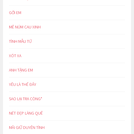
GỞI EM
MÊ NÚM CAU XINH
TÌNH MẪU TỬ
XÓT XA
ANH TẶNG EM
YÊU LÀ THẾ ĐẤY
SAO LẠI TRA CÒNG*
NÉT ĐẸP LÀNG QUÊ
MÃI GIỮ DUYÊN TÌNH