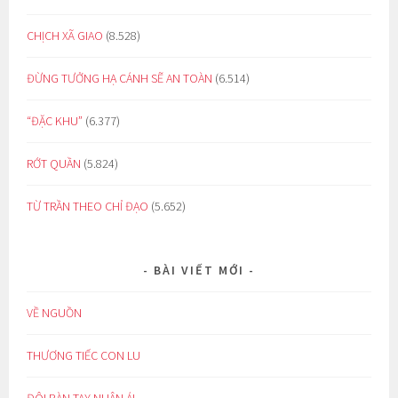
CHỊCH XÃ GIAO
(8.528)
ĐỪNG TƯỞNG HẠ CÁNH SẼ AN TOÀN
(6.514)
“ĐẶC KHU”
(6.377)
RỚT QUẦN
(5.824)
TỪ TRẦN THEO CHỈ ĐẠO
(5.652)
BÀI VIẾT MỚI
VỀ NGUỒN
THƯƠNG TIẾC CON LU
ĐÔI BÀN TAY NHÂN ÁI