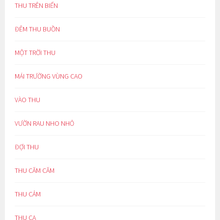
THU TRÊN BIỂN
ĐÊM THU BUỒN
MỘT TRỜI THU
MÁI TRƯỜNG VÙNG CAO
VÀO THU
VƯỜN RAU NHO NHỎ
ĐỢI THU
THU CĂM CĂM
THU CẢM
THU CA