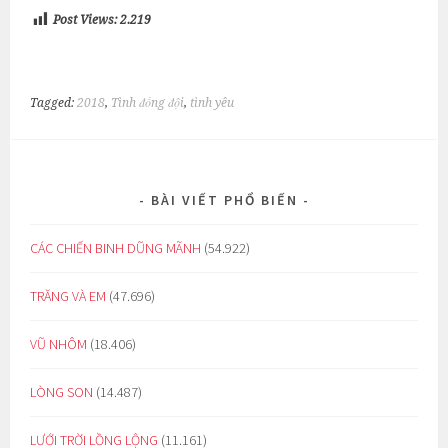
Post Views:
2.219
Tagged:
2018
,
Tình đồng đội
,
tình yêu
BÀI VIẾT PHỔ BIẾN
CÁC CHIẾN BINH DŨNG MÃNH
(54.922)
TRĂNG VÀ EM
(47.696)
VŨ NHÔM
(18.406)
LÒNG SON
(14.487)
LƯỚI TRỜI LỒNG LỘNG
(11.161)