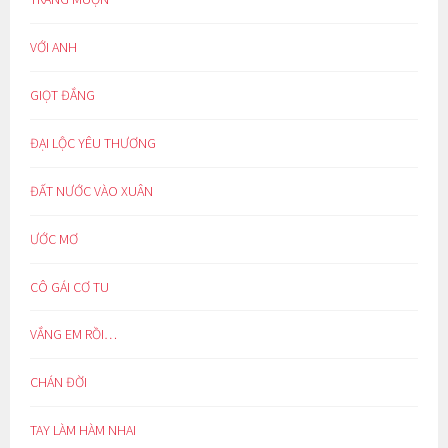
VỚI ANH
GIỌT ĐẮNG
ĐẠI LỘC YÊU THƯƠNG
ĐẤT NƯỚC VÀO XUÂN
ƯỚC MƠ
CÔ GÁI CƠ TU
VẮNG EM RỒI…
CHÁN ĐỜI
TAY LÀM HÀM NHAI