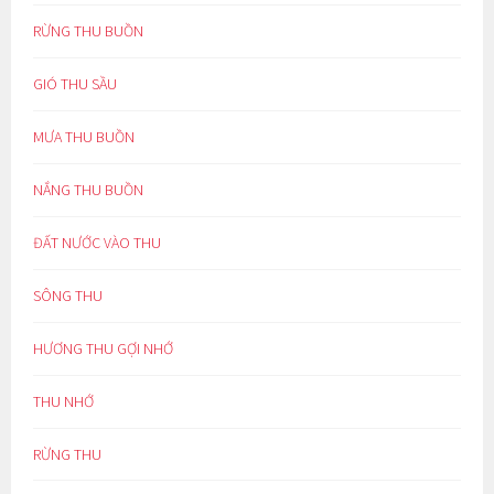
RỪNG THU BUỒN
GIÓ THU SẦU
MƯA THU BUỒN
NẮNG THU BUỒN
ĐẤT NƯỚC VÀO THU
SÔNG THU
HƯƠNG THU GỢI NHỚ
THU NHỚ
RỪNG THU