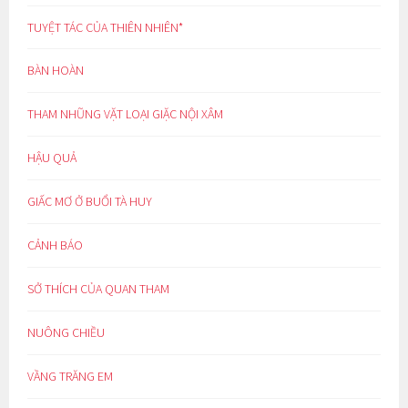
TUYỆT TÁC CỦA THIÊN NHIÊN*
BÀN HOÀN
THAM NHŨNG VẶT LOẠI GIẶC NỘI XÂM
HẬU QUẢ
GIẤC MƠ Ở BUỔI TÀ HUY
CẢNH BÁO
SỞ THÍCH CỦA QUAN THAM
NUÔNG CHIỀU
VẦNG TRĂNG EM