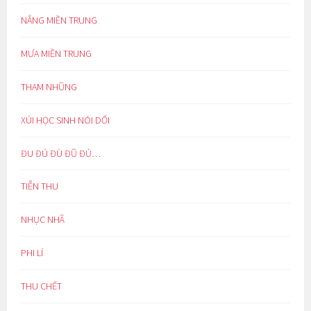
NẮNG MIỀN TRUNG
MƯA MIỀN TRUNG
THAM NHŨNG
XÚI HỌC SINH NÓI DỐI
ĐU ĐÚ ĐÙ ĐŨ ĐỦ…
TIỄN THU
NHỤC NHÃ
PHI LÍ
THU CHẾT