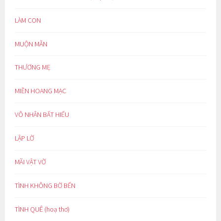
LÀM CON
MUỘN MẰN
THƯƠNG MẸ
MIỀN HOANG MẠC
VÔ NHÂN BẤT HIẾU
LẬP LỜ
MÃI VẬT VỜ
TÌNH KHÔNG BỜ BẾN
TÌNH QUÊ (hoạ thơ)