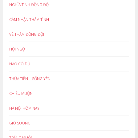
NGHĨA TÌNH ĐỒNG ĐỘI
CẢM NHẬN THÂM TÌNH
VỀ THĂM ĐỒNG ĐỘI
HỘI NGỘ
NÀO CÓ ĐỦ
THỪA TIỀN – SỐNG YÊN
CHIỀU MUỘN
HÀ NỘI HÔM NAY
GIÓ SUÔNG
TRĂNG MUỘN