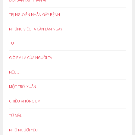
TRỊ NGUYÊN NHÂN GÂY BỆNH
NHỮNG VIỆC TA CẦN LÀM NGAY
TU
GIỜ EM LÀ CỦA NGƯỜI TA
NẾU…
MỘT TRỜI XUÂN
CHIỀU KHÔNG EM
TỪ MẪU
NHỚ NGƯỜI YÊU