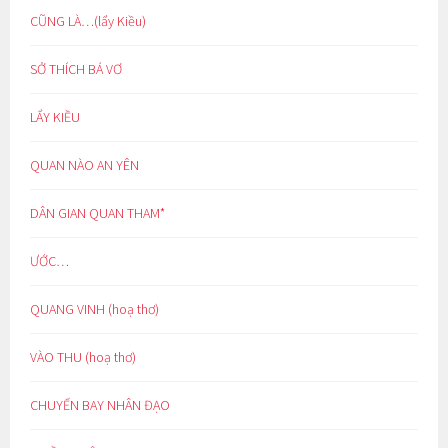
CŨNG LÀ…(lẩy Kiều)
SỞ THÍCH BÁ VƠ
LẨY KIỀU
QUAN NÀO AN YÊN
DÂN GIAN QUAN THAM*
ƯỚC…
QUANG VINH (hoạ thơ)
VÀO THU (hoạ thơ)
CHUYẾN BAY NHÂN ĐẠO