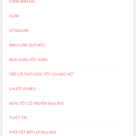
CÙNG BẠN GIÀ
XUÂN
VỢ NGOAN
ÁNH XUÂN QUÝ MÃO
MÙA XUÂN ƯỚC VỌNG
TIẾP LỜI THƠ CHÚC TẾT CỦA BÁC HỒ*
CHUỘT VÀ MÈO
NGÀY TẾT CỔ TRUYỀN (hoạ thơ)
TUYỆT TÁC
THỜI TIẾT BẤT LỢI (hoạ thơ)