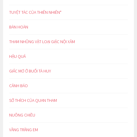
TUYỆT TÁC CỦA THIÊN NHIÊN*
BÀN HOÀN
THAM NHŨNG VẶT LOẠI GIẶC NỘI XÂM
HẬU QUẢ
GIẤC MƠ Ở BUỔI TÀ HUY
CẢNH BÁO
SỞ THÍCH CỦA QUAN THAM
NUÔNG CHIỀU
VẦNG TRĂNG EM