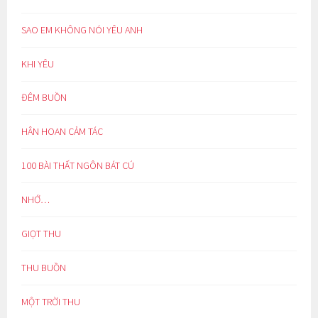
SAO EM KHÔNG NÓI YÊU ANH
KHI YÊU
ĐÊM BUỒN
HÂN HOAN CẢM TÁC
100 BÀI THẤT NGÔN BÁT CÚ
NHỚ…
GIỌT THU
THU BUỒN
MỘT TRỜI THU