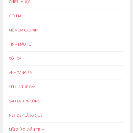
CHIỀU MUỘN
GỞI EM
MÊ NÚM CAU XINH
TÌNH MẪU TỬ
XÓT XA
ANH TẶNG EM
YÊU LÀ THẾ ĐẤY
SAO LẠI TRA CÒNG*
NÉT ĐẸP LÀNG QUÊ
MÃI GIỮ DUYÊN TÌNH