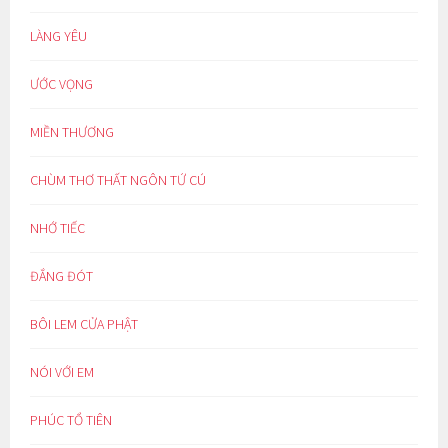
LÀNG YÊU
ƯỚC VỌNG
MIỀN THƯƠNG
CHÙM THƠ THẤT NGÔN TỨ CÚ
NHỚ TIẾC
ĐẮNG ĐÓT
BÔI LEM CỬA PHẬT
NÓI VỚI EM
PHÚC TỔ TIÊN