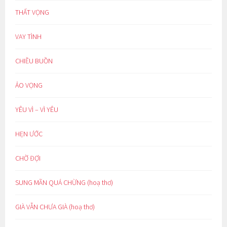
THẤT VỌNG
VAY TÌNH
CHIỀU BUỒN
ẢO VỌNG
YÊU VÌ – VÌ YÊU
HẸN ƯỚC
CHỜ ĐỢI
SUNG MÃN QUÁ CHỪNG (hoạ thơ)
GIÀ VẪN CHƯA GIÀ (hoạ thơ)