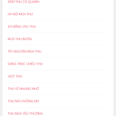
ĐÊM THU CÔ QUẠNH
HÀ NỘI MÙA THU
ĐÀ NẴNG VÀO THU
MƯA THU BUỒN
TÂY NGUYÊN MÙA THU
DÁNG TRÚC CHIỀU THU
GIỌT THU
THU VỀ NHUNG NHỚ
THU NÀY KHÔNG EM
THU MÙA YÊU THƯƠNG