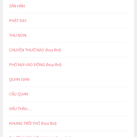
SÂN HẬN
PHẬT DẠY
THU NON
CHUYỆN THUỞ NÀO (hoạ thơ)
PHỐ NÚI VÀO ĐÔNG (hoạ thơ)
QUAN GIAN
CẨU QUAN
ĐẤU THẦU…
KHUNG TRỜI THƠ (hoạ thơ)