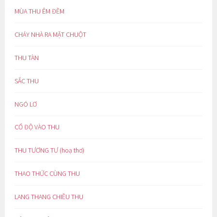
MÙA THU ÊM ĐỀM
CHÁY NHÀ RA MẶT CHUỘT
THU TÀN
SẮC THU
NGÓ LƠ
CỔ ĐỘ VÀO THU
THU TƯƠNG TƯ (hoạ thơ)
THAO THỨC CÙNG THU
LANG THANG CHIỀU THU