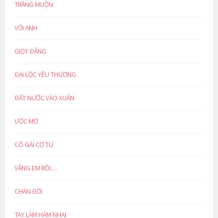
TRĂNG MUỘN
VỚI ANH
GIỌT ĐẮNG
ĐẠI LỘC YÊU THƯƠNG
ĐẤT NƯỚC VÀO XUÂN
ƯỚC MƠ
CÔ GÁI CƠ TU
VẮNG EM RỒI…
CHÁN ĐỜI
TAY LÀM HÀM NHAI