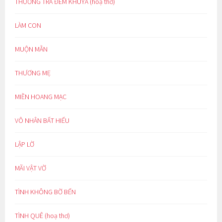
THƯỞNG TRÀ ĐÊM KHUYA (hoạ thơ)
LÀM CON
MUỘN MẰN
THƯƠNG MẸ
MIỀN HOANG MẠC
VÔ NHÂN BẤT HIẾU
LẬP LỜ
MÃI VẬT VỜ
TÌNH KHÔNG BỜ BẾN
TÌNH QUÊ (hoạ thơ)