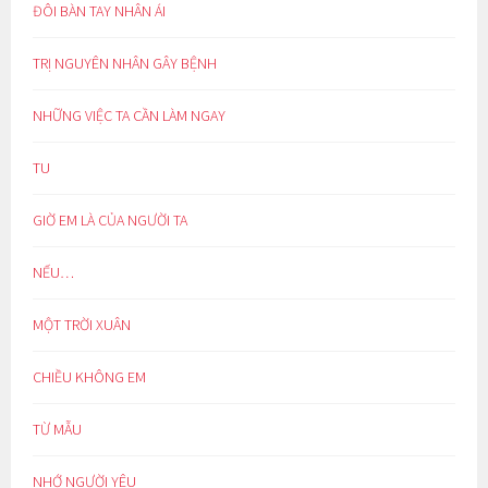
ĐÔI BÀN TAY NHÂN ÁI
TRỊ NGUYÊN NHÂN GÂY BỆNH
NHỮNG VIỆC TA CẦN LÀM NGAY
TU
GIỜ EM LÀ CỦA NGƯỜI TA
NẾU…
MỘT TRỜI XUÂN
CHIỀU KHÔNG EM
TỪ MẪU
NHỚ NGƯỜI YÊU