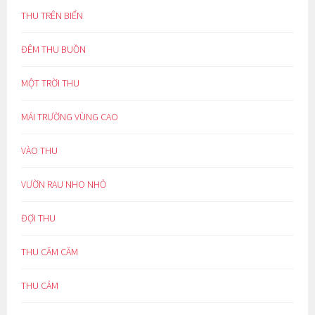
THU TRÊN BIỂN
ĐÊM THU BUỒN
MỘT TRỜI THU
MÁI TRƯỜNG VÙNG CAO
VÀO THU
VƯỜN RAU NHO NHỎ
ĐỢI THU
THU CĂM CĂM
THU CẢM