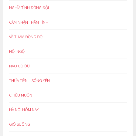
NGHĨA TÌNH ĐỒNG ĐỘI
CẢM NHẬN THÂM TÌNH
VỀ THĂM ĐỒNG ĐỘI
HỘI NGỘ
NÀO CÓ ĐỦ
THỪA TIỀN – SỐNG YÊN
CHIỀU MUỘN
HÀ NỘI HÔM NAY
GIÓ SUÔNG