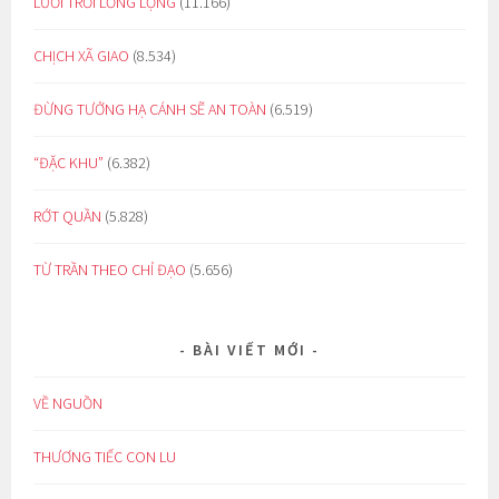
LƯỚI TRỜI LỒNG LỘNG
(11.166)
CHỊCH XÃ GIAO
(8.534)
ĐỪNG TƯỞNG HẠ CÁNH SẼ AN TOÀN
(6.519)
“ĐẶC KHU”
(6.382)
RỚT QUẦN
(5.828)
TỪ TRẦN THEO CHỈ ĐẠO
(5.656)
BÀI VIẾT MỚI
VỀ NGUỒN
THƯƠNG TIẾC CON LU