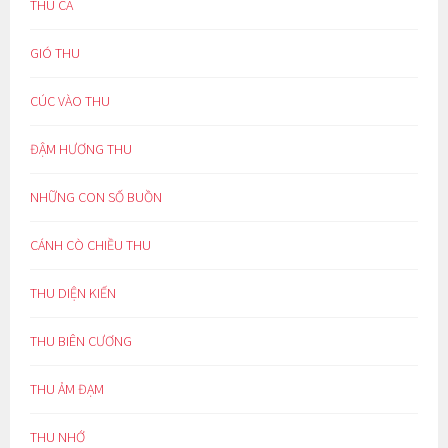
THU CA
GIÓ THU
CÚC VÀO THU
ĐẬM HƯƠNG THU
NHỮNG CON SỐ BUỒN
CÁNH CÒ CHIỀU THU
THU DIỆN KIẾN
THU BIÊN CƯƠNG
THU ẢM ĐẠM
THU NHỚ