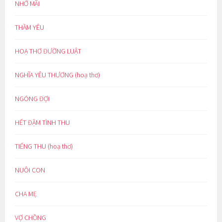
NHỚ MÃI
THẦM YÊU
HOẠ THƠ ĐƯỜNG LUẬT
NGHĨA YÊU THƯƠNG (hoạ thơ)
NGÓNG ĐỢI
HẾT ĐẬM TÌNH THU
TIẾNG THU (hoạ thơ)
NUÔI CON
CHA MẸ
VỢ CHỒNG