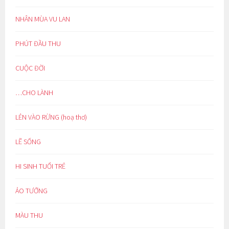
NHÂN MÙA VU LAN
PHÚT ĐẦU THU
CUỘC ĐỜI
…CHO LÀNH
LẺN VÀO RỪNG (hoạ thơ)
LẼ SỐNG
HI SINH TUỔI TRẺ
ẢO TƯỞNG
MÀU THU