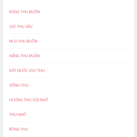
RỪNG THU BUỒN
GIÓ THU SẦU
MƯA THU BUỒN
NẮNG THU BUỒN
ĐẤT NƯỚC VÀO THU
SÔNG THU
HƯƠNG THU GỢI NHỚ
THU NHỚ
RỪNG THU