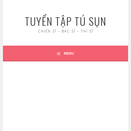
Skip
to
TUYỂN TẬP TÚ SỤN
content
CHIẾN SĨ – BÁC SĨ – THI SĨ
MENU