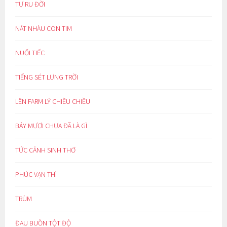
TỰ RU ĐỜI
NÁT NHÀU CON TIM
NUỐI TIẾC
TIẾNG SÉT LƯNG TRỜI
LÊN FARM LÝ CHIỀU CHIỀU
BẢY MƯƠI CHƯA ĐÃ LÀ GÌ
TỨC CẢNH SINH THƠ
PHÚC VẠN THÌ
TRÙM
ĐAU BUỒN TỘT ĐỘ