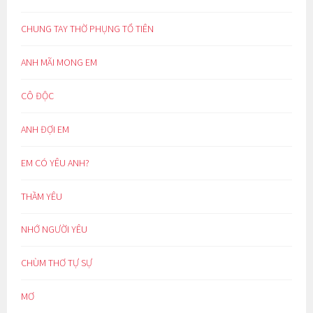
CHUNG TAY THỜ PHỤNG TỔ TIÊN
ANH MÃI MONG EM
CÔ ĐỘC
ANH ĐỢI EM
EM CÓ YÊU ANH?
THẦM YÊU
NHỚ NGƯỜI YÊU
CHÙM THƠ TỰ SỰ
MƠ