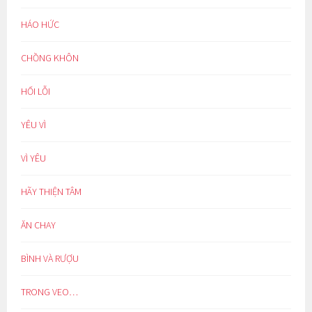
HÁO HỨC
CHỒNG KHÔN
HỐI LỖI
YÊU VÌ
VÌ YÊU
HÃY THIỆN TÂM
ĂN CHAY
BÌNH VÀ RƯỢU
TRONG VEO…