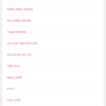
NẮNG MIỀN TRUNG
MƯA MIỀN TRUNG
THAM NHŨNG
XÚI HỌC SINH NÓI DỐI
ĐU ĐÚ ĐÙ ĐŨ ĐỦ…
TIỄN THU
NHỤC NHÃ
PHI LÍ
THU CHẾT