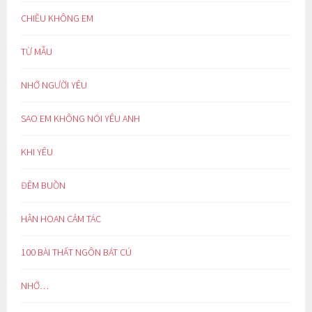
CHIỀU KHÔNG EM
TỪ MẪU
NHỚ NGƯỜI YÊU
SAO EM KHÔNG NÓI YÊU ANH
KHI YÊU
ĐÊM BUỒN
HÂN HOAN CẢM TÁC
100 BÀI THẤT NGÔN BÁT CÚ
NHỚ…