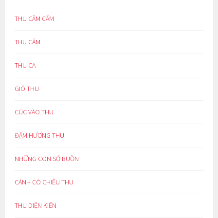
THU CĂM CĂM
THU CẢM
THU CA
GIÓ THU
CÚC VÀO THU
ĐẬM HƯƠNG THU
NHỮNG CON SỐ BUỒN
CÁNH CÒ CHIỀU THU
THU DIỆN KIẾN