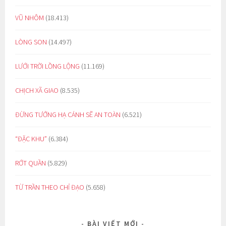
VŨ NHÔM
(18.413)
LÒNG SON
(14.497)
LƯỚI TRỜI LỒNG LỘNG
(11.169)
CHỊCH XÃ GIAO
(8.535)
ĐỪNG TƯỞNG HẠ CÁNH SẼ AN TOÀN
(6.521)
“ĐẶC KHU”
(6.384)
RỚT QUẦN
(5.829)
TỪ TRẦN THEO CHỈ ĐẠO
(5.658)
BÀI VIẾT MỚI