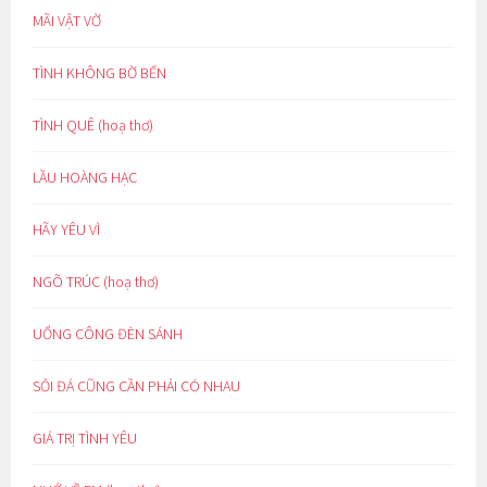
MÃI VẬT VỜ
TÌNH KHÔNG BỜ BẾN
TÌNH QUÊ (hoạ thơ)
LẦU HOÀNG HẠC
HÃY YÊU VÌ
NGÕ TRÚC (hoạ thơ)
UỔNG CÔNG ĐÈN SÁNH
SỎI ĐÁ CŨNG CẦN PHẢI CÓ NHAU
GIÁ TRỊ TÌNH YÊU