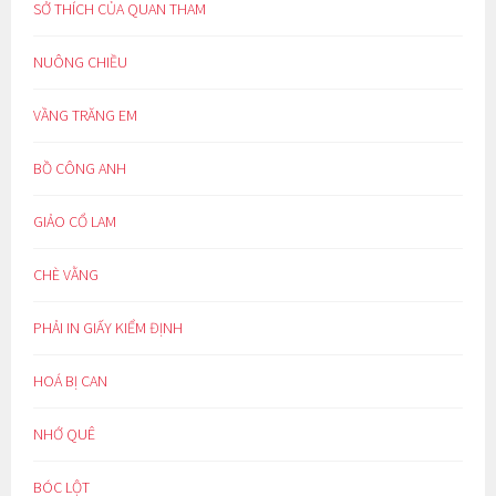
SỞ THÍCH CỦA QUAN THAM
NUÔNG CHIỀU
VẦNG TRĂNG EM
BỒ CÔNG ANH
GIẢO CỔ LAM
CHÈ VẰNG
PHẢI IN GIẤY KIỂM ĐỊNH
HOÁ BỊ CAN
NHỚ QUÊ
BÓC LỘT