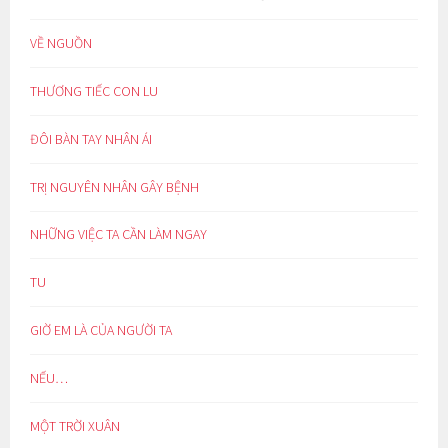
VỀ NGUỒN
THƯƠNG TIẾC CON LU
ĐÔI BÀN TAY NHÂN ÁI
TRỊ NGUYÊN NHÂN GÂY BỆNH
NHỮNG VIỆC TA CẦN LÀM NGAY
TU
GIỜ EM LÀ CỦA NGƯỜI TA
NẾU…
MỘT TRỜI XUÂN