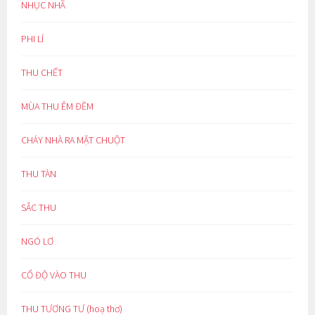
NHỤC NHÃ
PHI LÍ
THU CHẾT
MÙA THU ÊM ĐỀM
CHÁY NHÀ RA MẶT CHUỘT
THU TÀN
SẮC THU
NGÓ LƠ
CỔ ĐỘ VÀO THU
THU TƯƠNG TƯ (hoạ thơ)