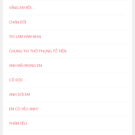
VẮNG EM RỒI…
CHÁN ĐỜI
TAY LÀM HÀM NHAI
CHUNG TAY THỜ PHỤNG TỔ TIÊN
ANH MÃI MONG EM
CÔ ĐỘC
ANH ĐỢI EM
EM CÓ YÊU ANH?
THẦM YÊU