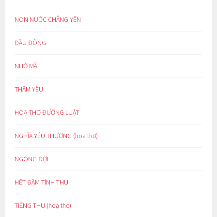
NON NƯỚC CHẲNG YÊN
ĐẦU ĐÔNG
NHỚ MÃI
THẦM YÊU
HOẠ THƠ ĐƯỜNG LUẬT
NGHĨA YÊU THƯƠNG (hoạ thơ)
NGÓNG ĐỢI
HẾT ĐẬM TÌNH THU
TIẾNG THU (hoạ thơ)