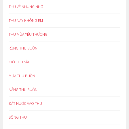
THU VỀ NHUNG NHỚ
THU NÀY KHÔNG EM
THU MÙA YÊU THƯƠNG
RỪNG THU BUỒN
GIÓ THU SẦU
MƯA THU BUỒN
NẮNG THU BUỒN
ĐẤT NƯỚC VÀO THU
SÔNG THU