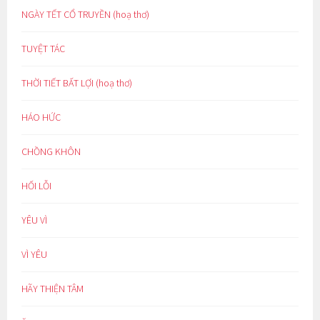
NGÀY TẾT CỔ TRUYỀN (hoạ thơ)
TUYỆT TÁC
THỜI TIẾT BẤT LỢI (hoạ thơ)
HÁO HỨC
CHỒNG KHÔN
HỐI LỖI
YÊU VÌ
VÌ YÊU
HÃY THIỆN TÂM