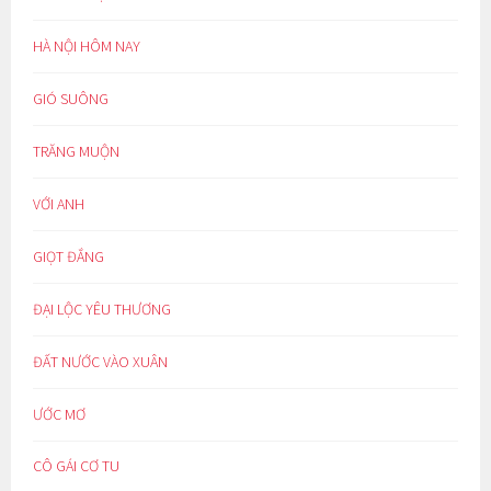
HÀ NỘI HÔM NAY
GIÓ SUÔNG
TRĂNG MUỘN
VỚI ANH
GIỌT ĐẮNG
ĐẠI LỘC YÊU THƯƠNG
ĐẤT NƯỚC VÀO XUÂN
ƯỚC MƠ
CÔ GÁI CƠ TU