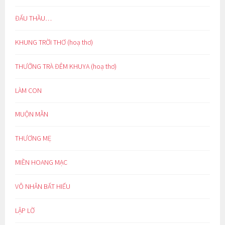
ĐẤU THẦU…
KHUNG TRỜI THƠ (hoạ thơ)
THƯỞNG TRÀ ĐÊM KHUYA (hoạ thơ)
LÀM CON
MUỘN MẰN
THƯƠNG MẸ
MIỀN HOANG MẠC
VÔ NHÂN BẤT HIẾU
LẬP LỜ