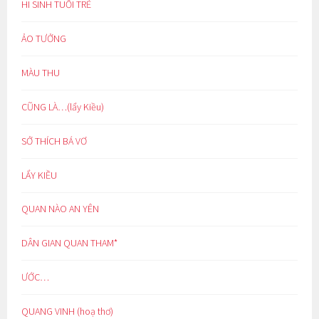
HI SINH TUỔI TRẺ
ẢO TƯỞNG
MÀU THU
CŨNG LÀ…(lẩy Kiều)
SỞ THÍCH BÁ VƠ
LẨY KIỀU
QUAN NÀO AN YÊN
DÂN GIAN QUAN THAM*
ƯỚC…
QUANG VINH (hoạ thơ)