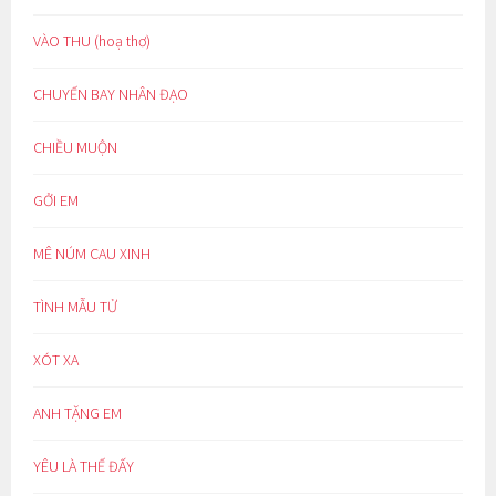
VÀO THU (hoạ thơ)
CHUYẾN BAY NHÂN ĐẠO
CHIỀU MUỘN
GỞI EM
MÊ NÚM CAU XINH
TÌNH MẪU TỬ
XÓT XA
ANH TẶNG EM
YÊU LÀ THẾ ĐẤY