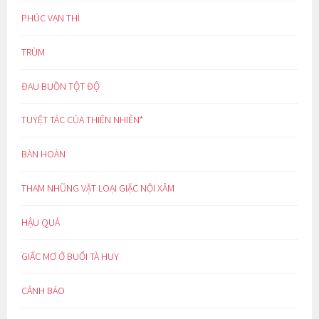
PHÚC VẠN THÌ
TRÙM
ĐAU BUỒN TỘT ĐỘ
TUYỆT TÁC CỦA THIÊN NHIÊN*
BÀN HOÀN
THAM NHŨNG VẶT LOẠI GIẶC NỘI XÂM
HẬU QUẢ
GIẤC MƠ Ở BUỔI TÀ HUY
CẢNH BÁO