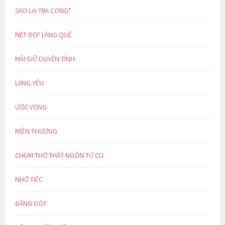
SAO LẠI TRA CÒNG*
NÉT ĐẸP LÀNG QUÊ
MÃI GIỮ DUYÊN TÌNH
LÀNG YÊU
ƯỚC VỌNG
MIỀN THƯƠNG
CHÙM THƠ THẤT NGÔN TỨ CÚ
NHỚ TIẾC
ĐẮNG ĐÓT