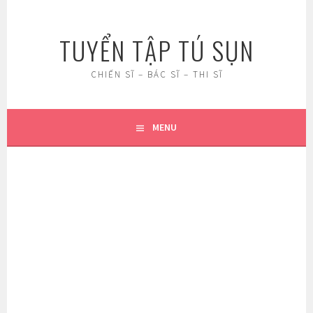
Skip
to
TUYỂN TẬP TÚ SỤN
content
CHIẾN SĨ – BÁC SĨ – THI SĨ
MENU