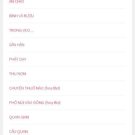
ĂN CHAY
BÌNH VÀ RƯỢU
TRONG VEO…
SÂN HẬN
PHẬT DẠY
THU NON
CHUYỆN THUỞ NÀO (hoạ thơ)
PHỐ NÚI VÀO ĐÔNG (hoạ thơ)
QUAN GIAN
CẨU QUAN