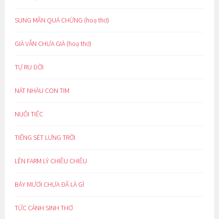
SUNG MÃN QUÁ CHỪNG (hoạ thơ)
GIÀ VẪN CHƯA GIÀ (hoạ thơ)
TỰ RU ĐỜI
NÁT NHÀU CON TIM
NUỐI TIẾC
TIẾNG SÉT LƯNG TRỜI
LÊN FARM LÝ CHIỀU CHIỀU
BẢY MƯƠI CHƯA ĐÃ LÀ GÌ
TỨC CẢNH SINH THƠ