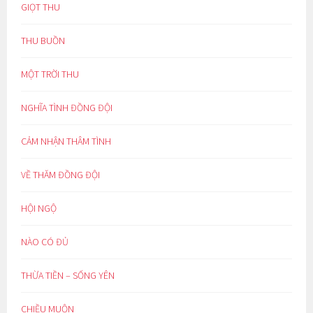
GIỌT THU
THU BUỒN
MỘT TRỜI THU
NGHĨA TÌNH ĐỒNG ĐỘI
CẢM NHẬN THÂM TÌNH
VỀ THĂM ĐỒNG ĐỘI
HỘI NGỘ
NÀO CÓ ĐỦ
THỪA TIỀN – SỐNG YÊN
CHIỀU MUỘN