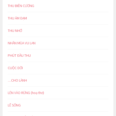
THU BIÊN CƯƠNG
THU ẢM ĐẠM
THU NHỚ
NHÂN MÙA VU LAN
PHÚT ĐẦU THU
CUỘC ĐỜI
…CHO LÀNH
LẺN VÀO RỪNG (hoạ thơ)
LẼ SỐNG