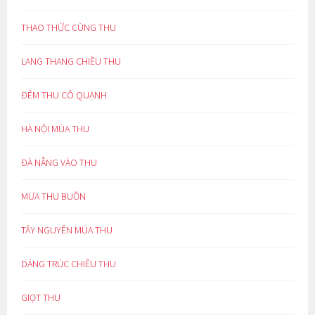
THAO THỨC CÙNG THU
LANG THANG CHIỀU THU
ĐÊM THU CÔ QUẠNH
HÀ NỘI MÙA THU
ĐÀ NẴNG VÀO THU
MƯA THU BUỒN
TÂY NGUYÊN MÙA THU
DÁNG TRÚC CHIỀU THU
GIỌT THU