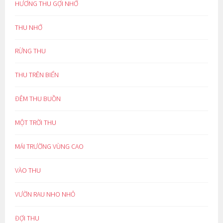
HƯƠNG THU GỢI NHỚ
THU NHỚ
RỪNG THU
THU TRÊN BIỂN
ĐÊM THU BUỒN
MỘT TRỜI THU
MÁI TRƯỜNG VÙNG CAO
VÀO THU
VƯỜN RAU NHO NHỎ
ĐỢI THU