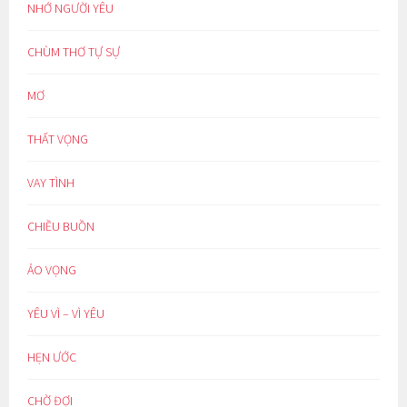
NHỚ NGƯỜI YÊU
CHÙM THƠ TỰ SỰ
MƠ
THẤT VỌNG
VAY TÌNH
CHIỀU BUỒN
ẢO VỌNG
YÊU VÌ – VÌ YÊU
HẸN ƯỚC
CHỜ ĐỢI