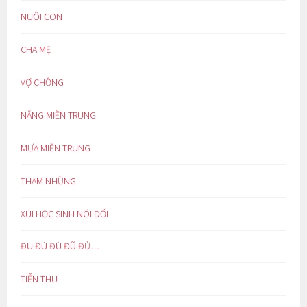
NUÔI CON
CHA MẸ
VỢ CHỒNG
NẮNG MIỀN TRUNG
MƯA MIỀN TRUNG
THAM NHŨNG
XÚI HỌC SINH NÓI DỐI
ĐU ĐÚ ĐÙ ĐŨ ĐỦ…
TIỄN THU