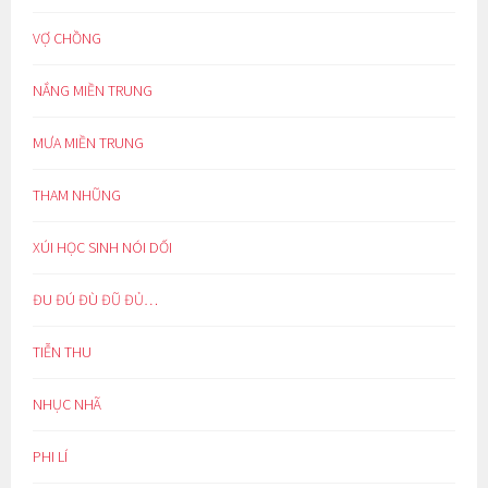
VỢ CHỒNG
NẮNG MIỀN TRUNG
MƯA MIỀN TRUNG
THAM NHŨNG
XÚI HỌC SINH NÓI DỐI
ĐU ĐÚ ĐÙ ĐŨ ĐỦ…
TIỄN THU
NHỤC NHÃ
PHI LÍ