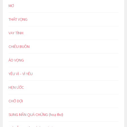
MƠ
THẤT VỌNG
VAY TÌNH
CHIỀU BUỒN
ẢO VỌNG
YÊU VÌ – VÌ YÊU
HẸN ƯỚC
CHỜ ĐỢI
SUNG MÃN QUÁ CHỪNG (hoạ thơ)