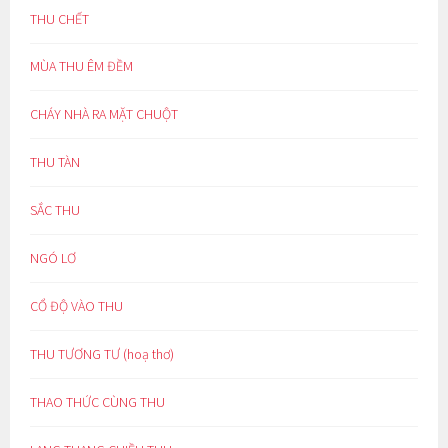
THU CHẾT
MÙA THU ÊM ĐỀM
CHÁY NHÀ RA MẶT CHUỘT
THU TÀN
SẮC THU
NGÓ LƠ
CỔ ĐỘ VÀO THU
THU TƯƠNG TƯ (hoạ thơ)
THAO THỨC CÙNG THU