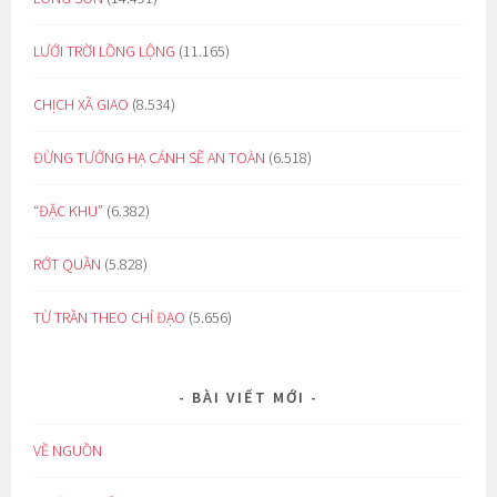
LƯỚI TRỜI LỒNG LỘNG
(11.165)
CHỊCH XÃ GIAO
(8.534)
ĐỪNG TƯỞNG HẠ CÁNH SẼ AN TOÀN
(6.518)
“ĐẶC KHU”
(6.382)
RỚT QUẦN
(5.828)
TỪ TRẦN THEO CHỈ ĐẠO
(5.656)
BÀI VIẾT MỚI
VỀ NGUỒN