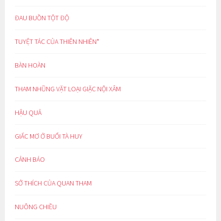
ĐAU BUỒN TỘT ĐỘ
TUYỆT TÁC CỦA THIÊN NHIÊN*
BÀN HOÀN
THAM NHŨNG VẶT LOẠI GIẶC NỘI XÂM
HẬU QUẢ
GIẤC MƠ Ở BUỔI TÀ HUY
CẢNH BÁO
SỞ THÍCH CỦA QUAN THAM
NUÔNG CHIỀU