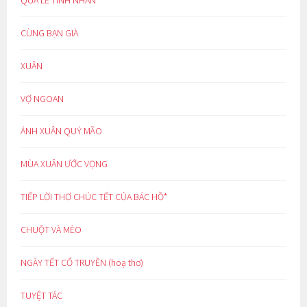
CÙNG BẠN GIÀ
XUÂN
VỢ NGOAN
ÁNH XUÂN QUÝ MÃO
MÙA XUÂN ƯỚC VỌNG
TIẾP LỜI THƠ CHÚC TẾT CỦA BÁC HỒ*
CHUỘT VÀ MÈO
NGÀY TẾT CỔ TRUYỀN (hoạ thơ)
TUYỆT TÁC