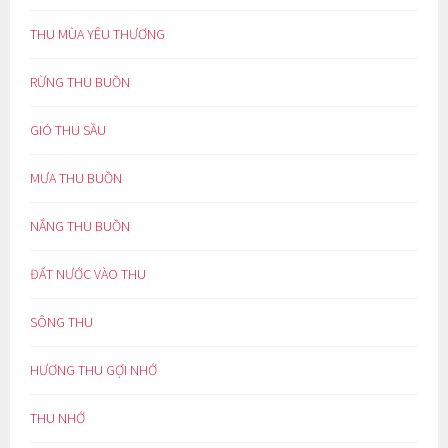
THU MÙA YÊU THƯƠNG
RỪNG THU BUỒN
GIÓ THU SẦU
MƯA THU BUỒN
NẮNG THU BUỒN
ĐẤT NƯỚC VÀO THU
SÔNG THU
HƯƠNG THU GỢI NHỚ
THU NHỚ