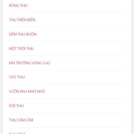
RỪNG THU
THU TRÊN BIỂN
ĐÊM THU BUỒN
MỘT TRỜI THU
MÁI TRƯỜNG VÙNG CAO
VÀO THU
VƯỜN RAU NHO NHỎ
ĐỢI THU
THU CĂM CĂM