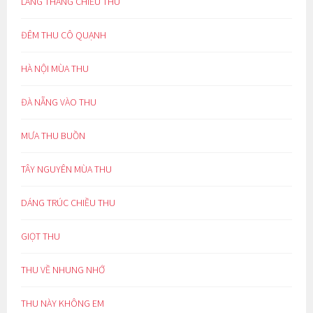
LANG THANG CHIỀU THU
ĐÊM THU CÔ QUẠNH
HÀ NỘI MÙA THU
ĐÀ NẴNG VÀO THU
MƯA THU BUỒN
TÂY NGUYÊN MÙA THU
DÁNG TRÚC CHIỀU THU
GIỌT THU
THU VỀ NHUNG NHỚ
THU NÀY KHÔNG EM