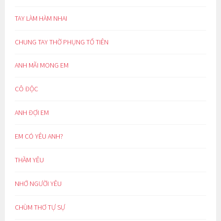
TAY LÀM HÀM NHAI
CHUNG TAY THỜ PHỤNG TỔ TIÊN
ANH MÃI MONG EM
CÔ ĐỘC
ANH ĐỢI EM
EM CÓ YÊU ANH?
THẦM YÊU
NHỚ NGƯỜI YÊU
CHÙM THƠ TỰ SỰ