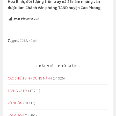
Hoà Bình, đối tượng trốn truy nã 26 năm nhưng vẫn
được làm Chánh Văn phòng TAND huyện Cao Phong.
Post Views:
2.792
Tagged:
2019
,
xã hội
BÀI VIẾT PHỔ BIẾN
CÁC CHIẾN BINH DŨNG MÃNH
(54.926)
TRĂNG VÀ EM
(47.701)
VŨ NHÔM
(18.410)
LÒNG SON
(14.491)