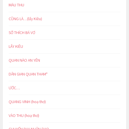
MÀU THU
CŨNG LÀ…(lẩy Kiều)
SỞ THÍCH BÁ VƠ
LẨY KIỀU
QUAN NÀO AN YÊN
DÂN GIAN QUAN THAM*
ƯỚC…
QUANG VINH (hoạ thơ)
VÀO THU (hoạ thơ)