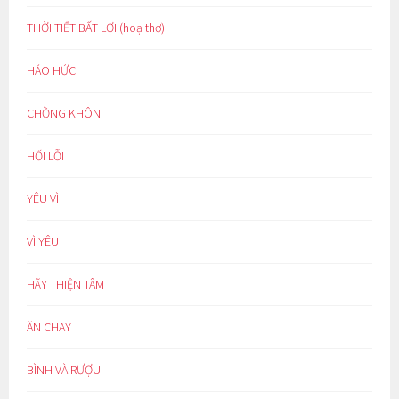
THỜI TIẾT BẤT LỢI (hoạ thơ)
HÁO HỨC
CHỒNG KHÔN
HỐI LỖI
YÊU VÌ
VÌ YÊU
HÃY THIỆN TÂM
ĂN CHAY
BÌNH VÀ RƯỢU