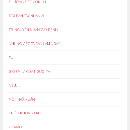
THƯƠNG TIẾC CON LU
ĐÔI BÀN TAY NHÂN ÁI
TRỊ NGUYÊN NHÂN GÂY BỆNH
NHỮNG VIỆC TA CẦN LÀM NGAY
TU
GIỜ EM LÀ CỦA NGƯỜI TA
NẾU…
MỘT TRỜI XUÂN
CHIỀU KHÔNG EM
TỪ MẪU