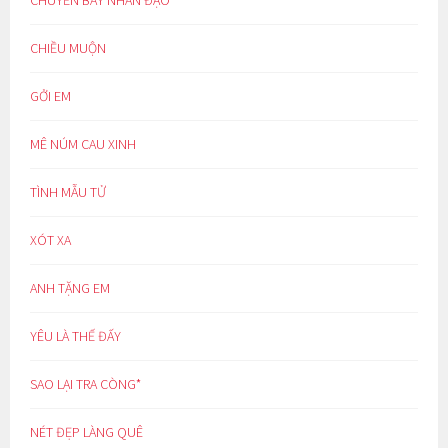
CHUYẾN BAY NHÂN ĐẠO
CHIỀU MUỘN
GỞI EM
MÊ NÚM CAU XINH
TÌNH MẪU TỬ
XÓT XA
ANH TẶNG EM
YÊU LÀ THẾ ĐẤY
SAO LẠI TRA CÒNG*
NÉT ĐẸP LÀNG QUÊ