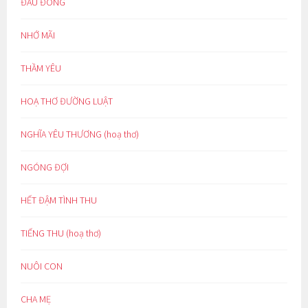
ĐẦU ĐÔNG
NHỚ MÃI
THẦM YÊU
HOẠ THƠ ĐƯỜNG LUẬT
NGHĨA YÊU THƯƠNG (hoạ thơ)
NGÓNG ĐỢI
HẾT ĐẬM TÌNH THU
TIẾNG THU (hoạ thơ)
NUÔI CON
CHA MẸ