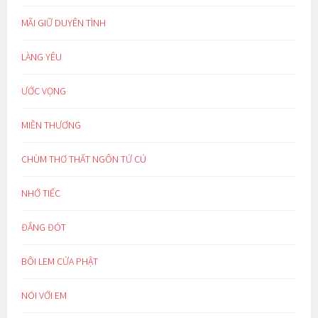
MÃI GIỮ DUYÊN TÌNH
LÀNG YÊU
ƯỚC VỌNG
MIỀN THƯƠNG
CHÙM THƠ THẤT NGÔN TỨ CÚ
NHỚ TIẾC
ĐẮNG ĐÓT
BÔI LEM CỬA PHẬT
NÓI VỚI EM