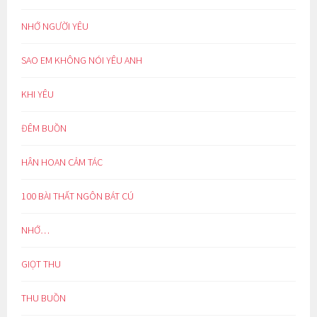
NHỚ NGƯỜI YÊU
SAO EM KHÔNG NÓI YÊU ANH
KHI YÊU
ĐÊM BUỒN
HÂN HOAN CẢM TÁC
100 BÀI THẤT NGÔN BÁT CÚ
NHỚ…
GIỌT THU
THU BUỒN