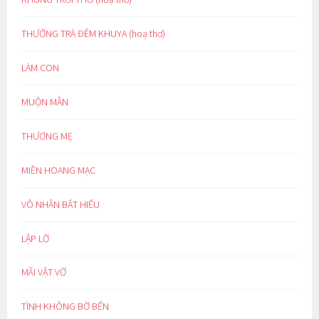
THƯỞNG TRÀ ĐÊM KHUYA (hoạ thơ)
LÀM CON
MUỘN MẰN
THƯƠNG MẸ
MIỀN HOANG MẠC
VÔ NHÂN BẤT HIẾU
LẬP LỜ
MÃI VẬT VỜ
TÌNH KHÔNG BỜ BẾN