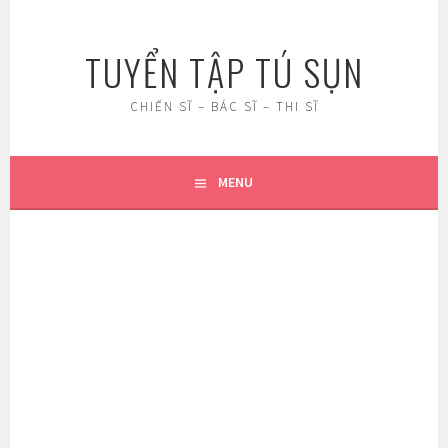
Skip
to
TUYỂN TẬP TÚ SỤN
content
CHIẾN SĨ – BÁC SĨ – THI SĨ
MENU