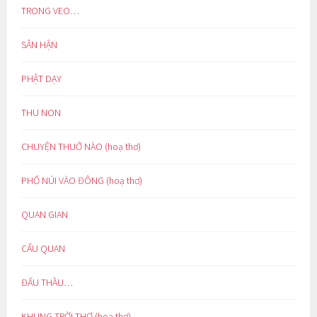
TRONG VEO…
SÂN HẬN
PHẬT DẠY
THU NON
CHUYỆN THUỞ NÀO (hoạ thơ)
PHỐ NÚI VÀO ĐÔNG (hoạ thơ)
QUAN GIAN
CẨU QUAN
ĐẤU THẦU…
KHUNG TRỜI THƠ (hoạ thơ)