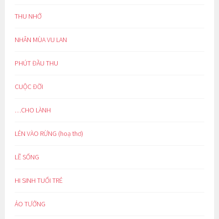
THU NHỚ
NHÂN MÙA VU LAN
PHÚT ĐẦU THU
CUỘC ĐỜI
…CHO LÀNH
LẺN VÀO RỪNG (hoạ thơ)
LẼ SỐNG
HI SINH TUỔI TRẺ
ẢO TƯỞNG