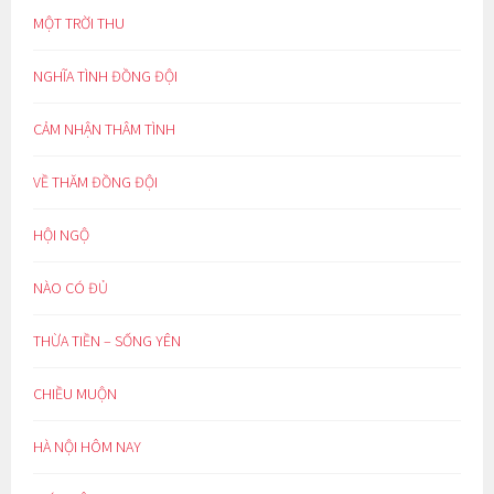
MỘT TRỜI THU
NGHĨA TÌNH ĐỒNG ĐỘI
CẢM NHẬN THÂM TÌNH
VỀ THĂM ĐỒNG ĐỘI
HỘI NGỘ
NÀO CÓ ĐỦ
THỪA TIỀN – SỐNG YÊN
CHIỀU MUỘN
HÀ NỘI HÔM NAY