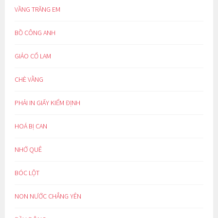
VẦNG TRĂNG EM
BỒ CÔNG ANH
GIẢO CỔ LAM
CHÈ VẰNG
PHẢI IN GIẤY KIỂM ĐỊNH
HOÁ BỊ CAN
NHỚ QUÊ
BÓC LỘT
NON NƯỚC CHẲNG YÊN