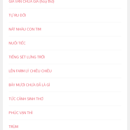
GIÀ VẪN CHƯA GIÀ (hoạ thơ)
TỰ RU ĐỜI
NÁT NHÀU CON TIM
NUỐI TIẾC
TIẾNG SÉT LƯNG TRỜI
LÊN FARM LÝ CHIỀU CHIỀU
BẢY MƯƠI CHƯA ĐÃ LÀ GÌ
TỨC CẢNH SINH THƠ
PHÚC VẠN THÌ
TRÙM