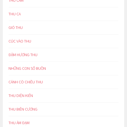
THU CẢM
THU CA
GIÓ THU
CÚC VÀO THU
ĐẬM HƯƠNG THU
NHỮNG CON SỐ BUỒN
CÁNH CÒ CHIỀU THU
THU DIỆN KIẾN
THU BIÊN CƯƠNG
THU ẢM ĐẠM