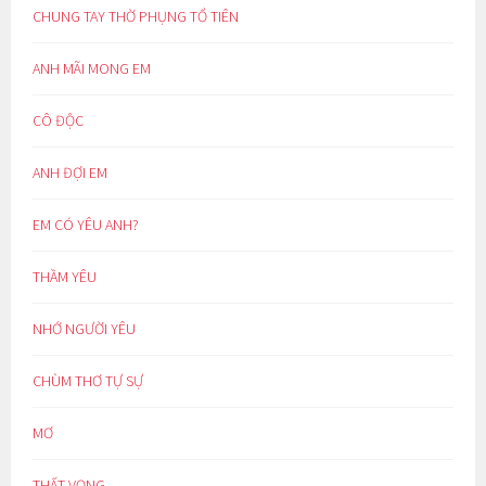
CHUNG TAY THỜ PHỤNG TỔ TIÊN
ANH MÃI MONG EM
CÔ ĐỘC
ANH ĐỢI EM
EM CÓ YÊU ANH?
THẦM YÊU
NHỚ NGƯỜI YÊU
CHÙM THƠ TỰ SỰ
MƠ
THẤT VỌNG