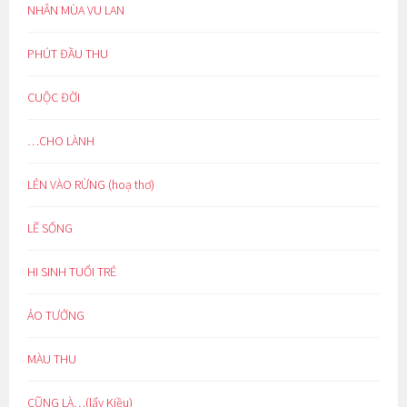
NHÂN MÙA VU LAN
PHÚT ĐẦU THU
CUỘC ĐỜI
…CHO LÀNH
LẺN VÀO RỪNG (hoạ thơ)
LẼ SỐNG
HI SINH TUỔI TRẺ
ẢO TƯỞNG
MÀU THU
CŨNG LÀ…(lẩy Kiều)