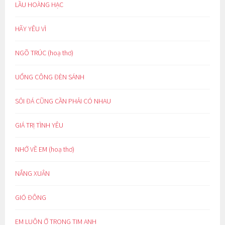
LẦU HOÀNG HẠC
HÃY YÊU VÌ
NGÕ TRÚC (hoạ thơ)
UỔNG CÔNG ĐÈN SÁNH
SỎI ĐÁ CŨNG CẦN PHẢI CÓ NHAU
GIÁ TRỊ TÌNH YÊU
NHỚ VỀ EM (hoạ thơ)
NẮNG XUÂN
GIÓ ĐÔNG
EM LUÔN Ở TRONG TIM ANH