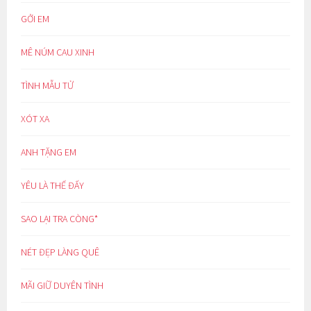
GỞI EM
MÊ NÚM CAU XINH
TÌNH MẪU TỬ
XÓT XA
ANH TẶNG EM
YÊU LÀ THẾ ĐẤY
SAO LẠI TRA CÒNG*
NÉT ĐẸP LÀNG QUÊ
MÃI GIỮ DUYÊN TÌNH