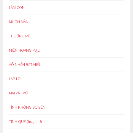
LÀM CON
MUỘN MẰN
THƯƠNG MẸ
MIỀN HOANG MẠC
VÔ NHÂN BẤT HIẾU
LẬP LỜ
MÃI VẬT VỜ
TÌNH KHÔNG BỜ BẾN
TÌNH QUÊ (hoạ thơ)