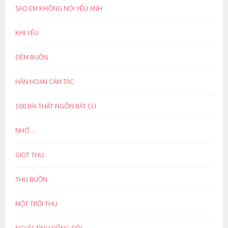
SAO EM KHÔNG NÓI YÊU ANH
KHI YÊU
ĐÊM BUỒN
HÂN HOAN CẢM TÁC
100 BÀI THẤT NGÔN BÁT CÚ
NHỚ…
GIỌT THU
THU BUỒN
MỘT TRỜI THU
NGHĨA TÌNH ĐỒNG ĐỘI