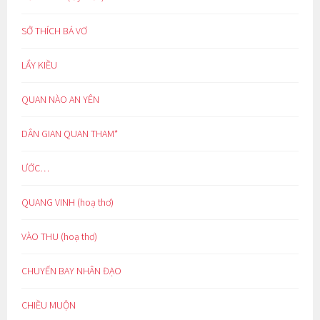
SỞ THÍCH BÁ VƠ
LẨY KIỀU
QUAN NÀO AN YÊN
DÂN GIAN QUAN THAM*
ƯỚC…
QUANG VINH (hoạ thơ)
VÀO THU (hoạ thơ)
CHUYẾN BAY NHÂN ĐẠO
CHIỀU MUỘN