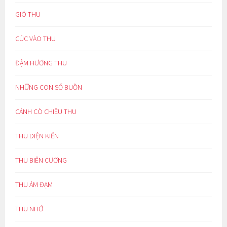
GIÓ THU
CÚC VÀO THU
ĐẬM HƯƠNG THU
NHỮNG CON SỐ BUỒN
CÁNH CÒ CHIỀU THU
THU DIỆN KIẾN
THU BIÊN CƯƠNG
THU ẢM ĐẠM
THU NHỚ