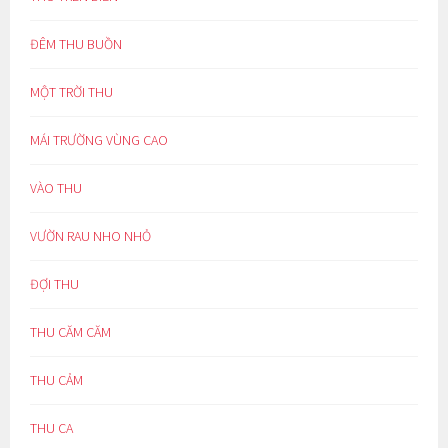
ĐÊM THU BUỒN
MỘT TRỜI THU
MÁI TRƯỜNG VÙNG CAO
VÀO THU
VƯỜN RAU NHO NHỎ
ĐỢI THU
THU CĂM CĂM
THU CẢM
THU CA