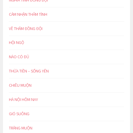
CẢM NHẬN THÂM TÌNH
VỀ THĂM ĐỒNG ĐỘI
HỘI NGỘ
NÀO CÓ ĐỦ
THỪA TIỀN – SỐNG YÊN
CHIỀU MUỘN
HÀ NỘI HÔM NAY
GIÓ SUÔNG
TRĂNG MUỘN