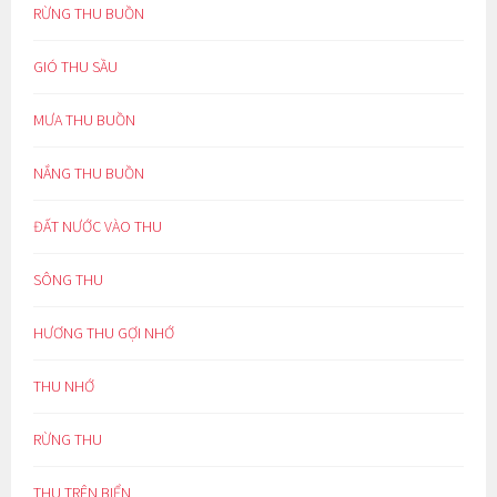
RỪNG THU BUỒN
GIÓ THU SẦU
MƯA THU BUỒN
NẮNG THU BUỒN
ĐẤT NƯỚC VÀO THU
SÔNG THU
HƯƠNG THU GỢI NHỚ
THU NHỚ
RỪNG THU
THU TRÊN BIỂN