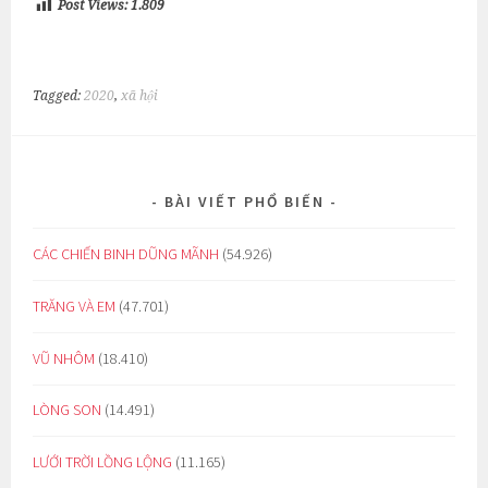
Post Views:
1.809
Tagged:
2020
,
xã hội
BÀI VIẾT PHỔ BIẾN
CÁC CHIẾN BINH DŨNG MÃNH
(54.926)
TRĂNG VÀ EM
(47.701)
VŨ NHÔM
(18.410)
LÒNG SON
(14.491)
LƯỚI TRỜI LỒNG LỘNG
(11.165)