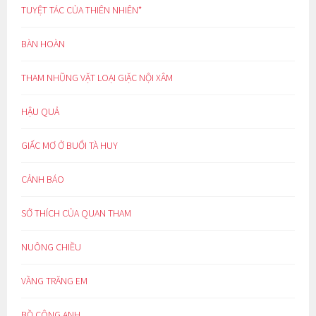
TUYỆT TÁC CỦA THIÊN NHIÊN*
BÀN HOÀN
THAM NHŨNG VẶT LOẠI GIẶC NỘI XÂM
HẬU QUẢ
GIẤC MƠ Ở BUỔI TÀ HUY
CẢNH BÁO
SỞ THÍCH CỦA QUAN THAM
NUÔNG CHIỀU
VẦNG TRĂNG EM
BỒ CÔNG ANH