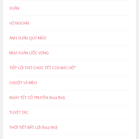
XUÂN
VỢ NGOAN
ÁNH XUÂN QUÝ MÃO
MÙA XUÂN ƯỚC VỌNG
TIẾP LỜI THƠ CHÚC TẾT CỦA BÁC HỒ*
CHUỘT VÀ MÈO
NGÀY TẾT CỔ TRUYỀN (hoạ thơ)
TUYỆT TÁC
THỜI TIẾT BẤT LỢI (hoạ thơ)