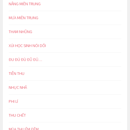
NẮNG MIỀN TRUNG
MƯA MIỀN TRUNG
THAM NHŨNG
XÚI HỌC SINH NÓI DỐI
ĐU ĐÚ ĐÙ ĐŨ ĐỦ…
TIỄN THU
NHỤC NHÃ
PHI LÍ
THU CHẾT
MÙA THU ÊM ĐỀM