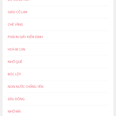
GIẢO CỔ LAM
CHÈ VẰNG
PHẢI IN GIẤY KIỂM ĐỊNH
HOÁ BỊ CAN
NHỚ QUÊ
BÓC LỘT
NON NƯỚC CHẲNG YÊN
ĐẦU ĐÔNG
NHỚ MÃI