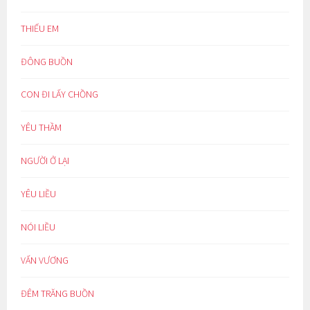
THIẾU EM
ĐÔNG BUỒN
CON ĐI LẤY CHỒNG
YÊU THẦM
NGƯỜI Ở LẠI
YÊU LIỀU
NÓI LIỀU
VẤN VƯƠNG
ĐÊM TRĂNG BUỒN