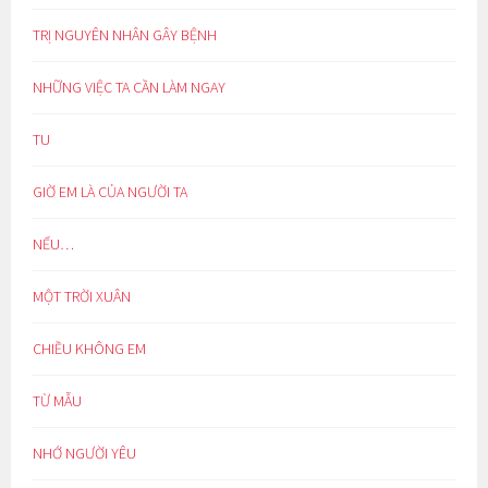
TRỊ NGUYÊN NHÂN GÂY BỆNH
NHỮNG VIỆC TA CẦN LÀM NGAY
TU
GIỜ EM LÀ CỦA NGƯỜI TA
NẾU…
MỘT TRỜI XUÂN
CHIỀU KHÔNG EM
TỪ MẪU
NHỚ NGƯỜI YÊU