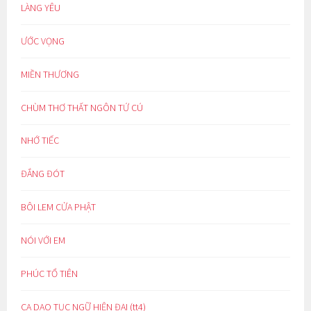
LÀNG YÊU
ƯỚC VỌNG
MIỀN THƯƠNG
CHÙM THƠ THẤT NGÔN TỨ CÚ
NHỚ TIẾC
ĐẮNG ĐÓT
BÔI LEM CỬA PHẬT
NÓI VỚI EM
PHÚC TỔ TIÊN
CA DAO TỤC NGỮ HIỆN ĐẠI (tt4)