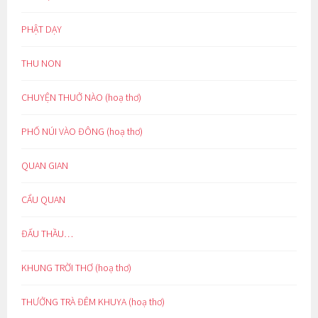
PHẬT DẠY
THU NON
CHUYỆN THUỞ NÀO (hoạ thơ)
PHỐ NÚI VÀO ĐÔNG (hoạ thơ)
QUAN GIAN
CẨU QUAN
ĐẤU THẦU…
KHUNG TRỜI THƠ (hoạ thơ)
THƯỞNG TRÀ ĐÊM KHUYA (hoạ thơ)