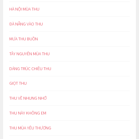
HÀ NỘI MÙA THU
ĐÀ NẴNG VÀO THU
MƯA THU BUỒN
TÂY NGUYÊN MÙA THU
DÁNG TRÚC CHIỀU THU
GIỌT THU
THU VỀ NHUNG NHỚ
THU NÀY KHÔNG EM
THU MÙA YÊU THƯƠNG