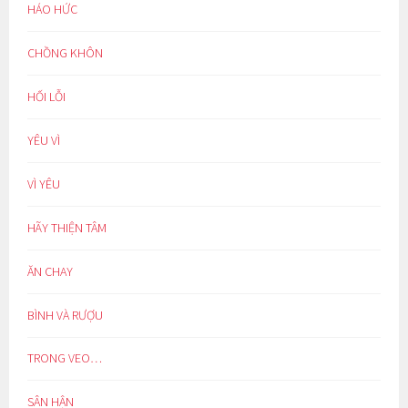
HÁO HỨC
CHỒNG KHÔN
HỐI LỖI
YÊU VÌ
VÌ YÊU
HÃY THIỆN TÂM
ĂN CHAY
BÌNH VÀ RƯỢU
TRONG VEO…
SÂN HẬN