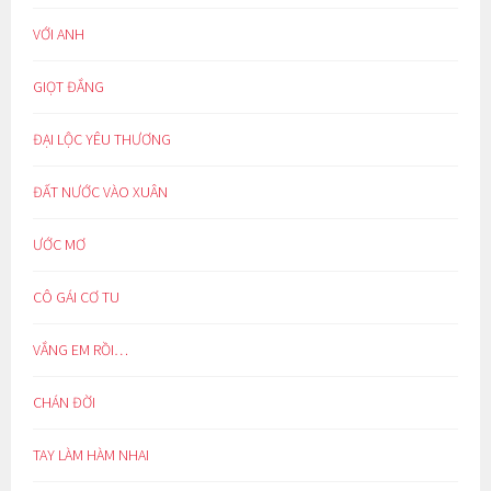
VỚI ANH
GIỌT ĐẮNG
ĐẠI LỘC YÊU THƯƠNG
ĐẤT NƯỚC VÀO XUÂN
ƯỚC MƠ
CÔ GÁI CƠ TU
VẮNG EM RỒI…
CHÁN ĐỜI
TAY LÀM HÀM NHAI