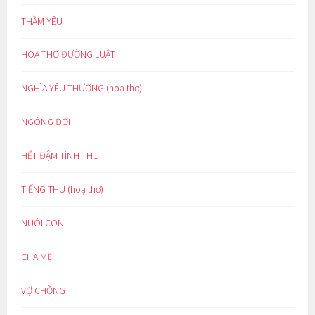
THẦM YÊU
HOẠ THƠ ĐƯỜNG LUẬT
NGHĨA YÊU THƯƠNG (hoạ thơ)
NGÓNG ĐỢI
HẾT ĐẬM TÌNH THU
TIẾNG THU (hoạ thơ)
NUÔI CON
CHA MẸ
VỢ CHỒNG