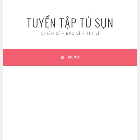
Skip
to
TUYỂN TẬP TÚ SỤN
content
CHIẾN SĨ – BÁC SĨ – THI SĨ
MENU