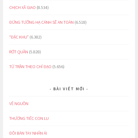
CHỊCH XÃ GIAO
(8.534)
ĐỪNG TƯỞNG HẠ CÁNH SẼ AN TOÀN
(6.518)
“ĐẶC KHU”
(6.382)
RỚT QUẦN
(5.828)
TỪ TRẦN THEO CHỈ ĐẠO
(5.656)
BÀI VIẾT MỚI
VỀ NGUỒN
THƯƠNG TIẾC CON LU
ĐÔI BÀN TAY NHÂN ÁI