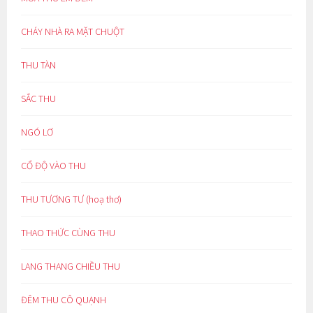
CHÁY NHÀ RA MẶT CHUỘT
THU TÀN
SẮC THU
NGÓ LƠ
CỔ ĐỘ VÀO THU
THU TƯƠNG TƯ (hoạ thơ)
THAO THỨC CÙNG THU
LANG THANG CHIỀU THU
ĐÊM THU CÔ QUẠNH