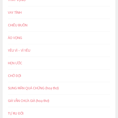
VAY TÌNH
CHIỀU BUỒN
ẢO VỌNG
YÊU VÌ – VÌ YÊU
HẸN ƯỚC
CHỜ ĐỢI
SUNG MÃN QUÁ CHỪNG (hoạ thơ)
GIÀ VẪN CHƯA GIÀ (hoạ thơ)
TỰ RU ĐỜI