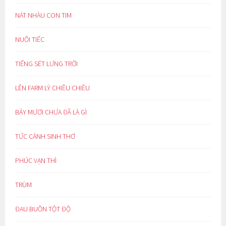
NÁT NHÀU CON TIM
NUỐI TIẾC
TIẾNG SÉT LƯNG TRỜI
LÊN FARM LÝ CHIỀU CHIỀU
BẢY MƯƠI CHƯA ĐÃ LÀ GÌ
TỨC CẢNH SINH THƠ
PHÚC VẠN THÌ
TRÙM
ĐAU BUỒN TỘT ĐỘ