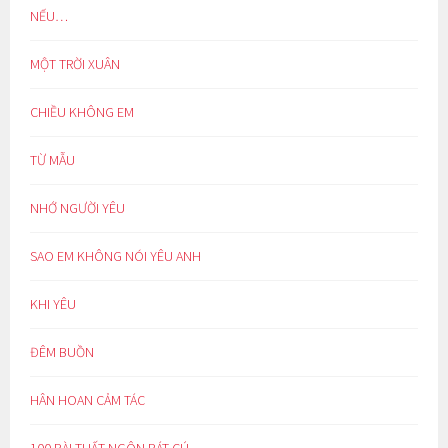
NẾU…
MỘT TRỜI XUÂN
CHIỀU KHÔNG EM
TỪ MẪU
NHỚ NGƯỜI YÊU
SAO EM KHÔNG NÓI YÊU ANH
KHI YÊU
ĐÊM BUỒN
HÂN HOAN CẢM TÁC
100 BÀI THẤT NGÔN BÁT CÚ