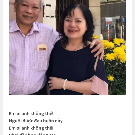
Em ơi anh không thể!
Nguôi được đau buồn này
Em ơi anh không thể!
Phai dần bao đắng cay