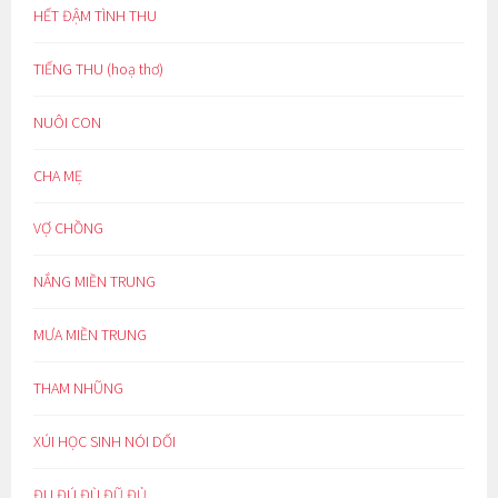
HẾT ĐẬM TÌNH THU
TIẾNG THU (hoạ thơ)
NUÔI CON
CHA MẸ
VỢ CHỒNG
NẮNG MIỀN TRUNG
MƯA MIỀN TRUNG
THAM NHŨNG
XÚI HỌC SINH NÓI DỐI
ĐU ĐÚ ĐÙ ĐŨ ĐỦ…