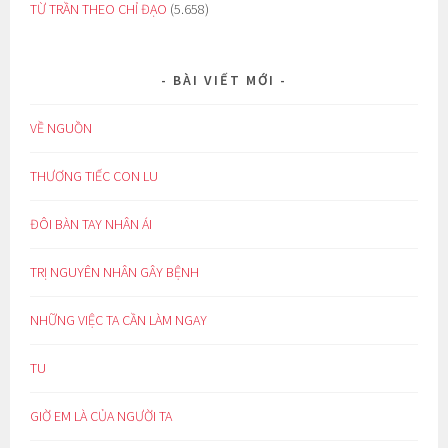
TỪ TRẦN THEO CHỈ ĐẠO
(5.658)
BÀI VIẾT MỚI
VỀ NGUỒN
THƯƠNG TIẾC CON LU
ĐÔI BÀN TAY NHÂN ÁI
TRỊ NGUYÊN NHÂN GÂY BỆNH
NHỮNG VIỆC TA CẦN LÀM NGAY
TU
GIỜ EM LÀ CỦA NGƯỜI TA