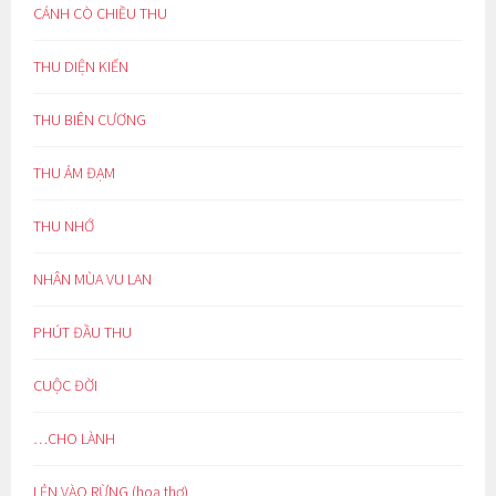
CÁNH CÒ CHIỀU THU
THU DIỆN KIẾN
THU BIÊN CƯƠNG
THU ẢM ĐẠM
THU NHỚ
NHÂN MÙA VU LAN
PHÚT ĐẦU THU
CUỘC ĐỜI
…CHO LÀNH
LẺN VÀO RỪNG (hoạ thơ)