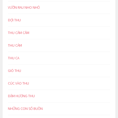
VƯỜN RAU NHO NHỎ
ĐỢI THU
THU CĂM CĂM
THU CẢM
THU CA
GIÓ THU
CÚC VÀO THU
ĐẬM HƯƠNG THU
NHỮNG CON SỐ BUỒN