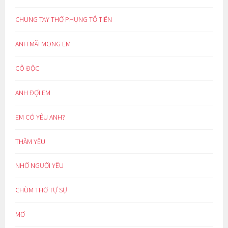
CHUNG TAY THỜ PHỤNG TỔ TIÊN
ANH MÃI MONG EM
CÔ ĐỘC
ANH ĐỢI EM
EM CÓ YÊU ANH?
THẦM YÊU
NHỚ NGƯỜI YÊU
CHÙM THƠ TỰ SỰ
MƠ