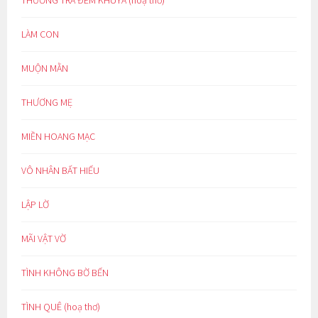
LÀM CON
MUỘN MẰN
THƯƠNG MẸ
MIỀN HOANG MẠC
VÔ NHÂN BẤT HIẾU
LẬP LỜ
MÃI VẬT VỜ
TÌNH KHÔNG BỜ BẾN
TÌNH QUÊ (hoạ thơ)