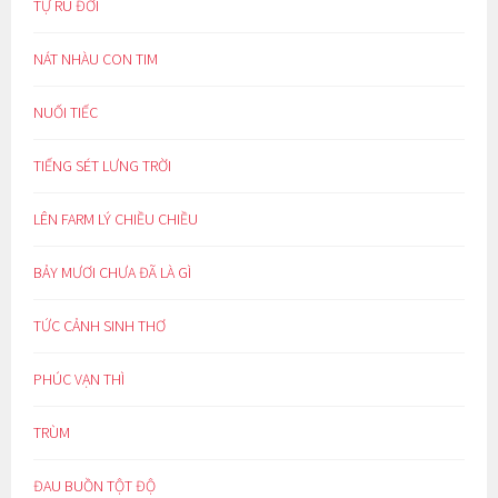
TỰ RU ĐỜI
NÁT NHÀU CON TIM
NUỐI TIẾC
TIẾNG SÉT LƯNG TRỜI
LÊN FARM LÝ CHIỀU CHIỀU
BẢY MƯƠI CHƯA ĐÃ LÀ GÌ
TỨC CẢNH SINH THƠ
PHÚC VẠN THÌ
TRÙM
ĐAU BUỒN TỘT ĐỘ