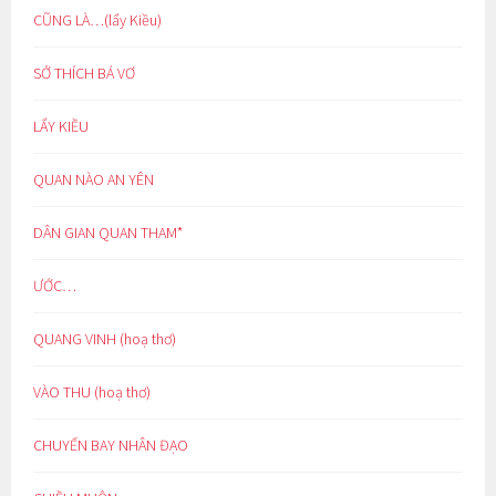
CŨNG LÀ…(lẩy Kiều)
SỞ THÍCH BÁ VƠ
LẨY KIỀU
QUAN NÀO AN YÊN
DÂN GIAN QUAN THAM*
ƯỚC…
QUANG VINH (hoạ thơ)
VÀO THU (hoạ thơ)
CHUYẾN BAY NHÂN ĐẠO