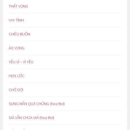
THẤT VỌNG
VAY TÌNH
CHIỀU BUỒN
ẢO VỌNG
YÊU VÌ – VÌ YÊU
HẸN ƯỚC
CHỜ ĐỢI
SUNG MÃN QUÁ CHỪNG (hoạ thơ)
GIÀ VẪN CHƯA GIÀ (hoạ thơ)