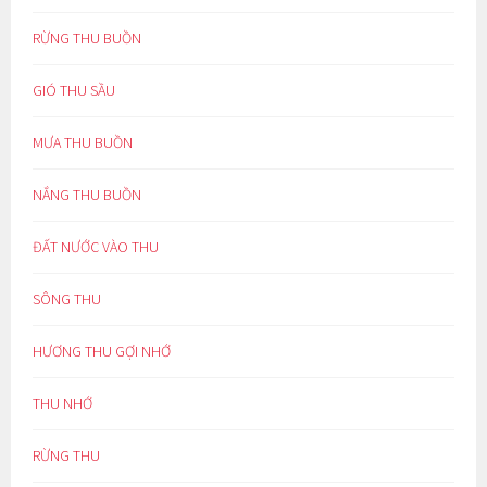
RỪNG THU BUỒN
GIÓ THU SẦU
MƯA THU BUỒN
NẮNG THU BUỒN
ĐẤT NƯỚC VÀO THU
SÔNG THU
HƯƠNG THU GỢI NHỚ
THU NHỚ
RỪNG THU