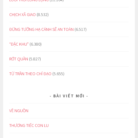
CHỊCH XÃ GIAO
(8.532)
ĐỪNG TƯỞNG HẠ CÁNH SẼ AN TOÀN
(6.517)
“ĐẶC KHU”
(6.380)
RỚT QUẦN
(5.827)
TỪ TRẦN THEO CHỈ ĐẠO
(5.655)
BÀI VIẾT MỚI
VỀ NGUỒN
THƯƠNG TIẾC CON LU