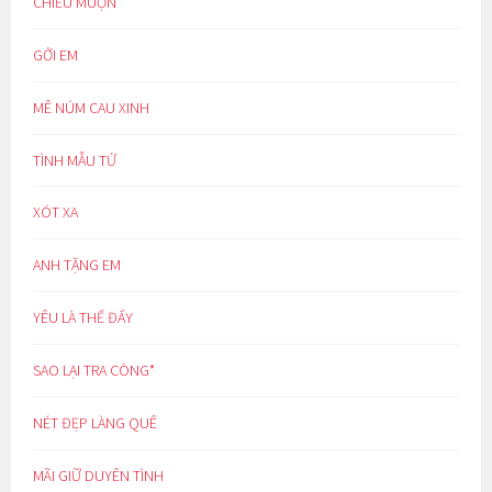
CHIỀU MUỘN
GỞI EM
MÊ NÚM CAU XINH
TÌNH MẪU TỬ
XÓT XA
ANH TẶNG EM
YÊU LÀ THẾ ĐẤY
SAO LẠI TRA CÒNG*
NÉT ĐẸP LÀNG QUÊ
MÃI GIỮ DUYÊN TÌNH