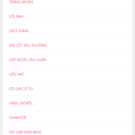
TRĂNG MUỘN
VỚI ANH
GIỌT ĐẮNG
ĐẠI LỘC YÊU THƯƠNG
ĐẤT NƯỚC VÀO XUÂN
ƯỚC MƠ
CÔ GÁI CƠ TU
VẮNG EM RỒI…
CHÁN ĐỜI
TAY LÀM HÀM NHAI