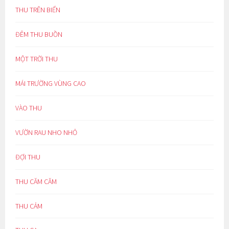
THU TRÊN BIỂN
ĐÊM THU BUỒN
MỘT TRỜI THU
MÁI TRƯỜNG VÙNG CAO
VÀO THU
VƯỜN RAU NHO NHỎ
ĐỢI THU
THU CĂM CĂM
THU CẢM