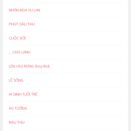
NHÂN MÙA VU LAN
PHÚT ĐẦU THU
CUỘC ĐỜI
…CHO LÀNH
LẺN VÀO RỪNG (hoạ thơ)
LẼ SỐNG
HI SINH TUỔI TRẺ
ẢO TƯỞNG
MÀU THU