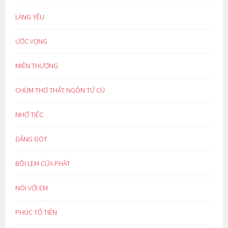
LÀNG YÊU
ƯỚC VỌNG
MIỀN THƯƠNG
CHÙM THƠ THẤT NGÔN TỨ CÚ
NHỚ TIẾC
ĐẮNG ĐÓT
BÔI LEM CỬA PHẬT
NÓI VỚI EM
PHÚC TỔ TIÊN