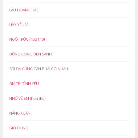
LẦU HOÀNG HẠC
HÃY YÊU VÌ
NGÕ TRÚC (hoạ thơ)
UỔNG CÔNG ĐÈN SÁNH
SỎI ĐÁ CŨNG CẦN PHẢI CÓ NHAU
GIÁ TRỊ TÌNH YÊU
NHỚ VỀ EM (hoạ thơ)
NẮNG XUÂN
GIÓ ĐÔNG