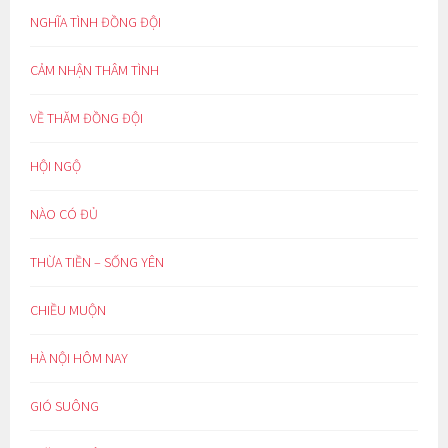
NGHĨA TÌNH ĐỒNG ĐỘI
CẢM NHẬN THÂM TÌNH
VỀ THĂM ĐỒNG ĐỘI
HỘI NGỘ
NÀO CÓ ĐỦ
THỪA TIỀN – SỐNG YÊN
CHIỀU MUỘN
HÀ NỘI HÔM NAY
GIÓ SUÔNG