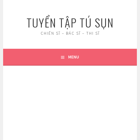
Skip
to
TUYỂN TẬP TÚ SỤN
content
CHIẾN SĨ – BÁC SĨ – THI SĨ
MENU