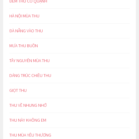
ĐÊM THU CÔ QUẠNH
HÀ NỘI MÙA THU
ĐÀ NẴNG VÀO THU
MƯA THU BUỒN
TÂY NGUYÊN MÙA THU
DÁNG TRÚC CHIỀU THU
GIỌT THU
THU VỀ NHUNG NHỚ
THU NÀY KHÔNG EM
THU MÙA YÊU THƯƠNG