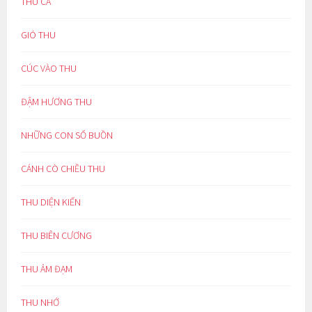
THU CA
GIÓ THU
CÚC VÀO THU
ĐẬM HƯƠNG THU
NHỮNG CON SỐ BUỒN
CÁNH CÒ CHIỀU THU
THU DIỆN KIẾN
THU BIÊN CƯƠNG
THU ẢM ĐẠM
THU NHỚ