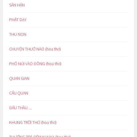
SÂN HẬN
PHẬT DẠY
THU NON
CHUYỆN THUỞ NÀO (hoạ thơ)
PHỐ NÚI VÀO ĐÔNG (hoạ thơ)
QUAN GIAN
CẨU QUAN
ĐẤU THẦU…
KHUNG TRỜI THƠ (hoạ thơ)
THƯỞNG TRÀ ĐÊM KHUYA (hoạ thơ)