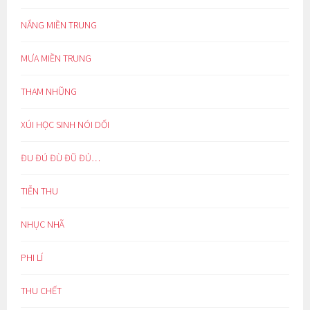
NẮNG MIỀN TRUNG
MƯA MIỀN TRUNG
THAM NHŨNG
XÚI HỌC SINH NÓI DỐI
ĐU ĐÚ ĐÙ ĐŨ ĐỦ…
TIỄN THU
NHỤC NHÃ
PHI LÍ
THU CHẾT