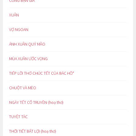
CÙNG BẠN GIÀ
XUÂN
VỢ NGOAN
ÁNH XUÂN QUÝ MÃO
MÙA XUÂN ƯỚC VỌNG
TIẾP LỜI THƠ CHÚC TẾT CỦA BÁC HỒ*
CHUỘT VÀ MÈO
NGÀY TẾT CỔ TRUYỀN (hoạ thơ)
TUYỆT TÁC
THỜI TIẾT BẤT LỢI (hoạ thơ)