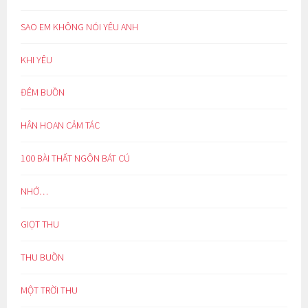
SAO EM KHÔNG NÓI YÊU ANH
KHI YÊU
ĐÊM BUỒN
HÂN HOAN CẢM TÁC
100 BÀI THẤT NGÔN BÁT CÚ
NHỚ…
GIỌT THU
THU BUỒN
MỘT TRỜI THU