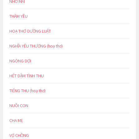
NHỚ MÃI
THẦM YÊU
HOẠ THƠ ĐƯỜNG LUẬT
NGHĨA YÊU THƯƠNG (hoạ thơ)
NGÓNG ĐỢI
HẾT ĐẬM TÌNH THU
TIẾNG THU (hoạ thơ)
NUÔI CON
CHA MẸ
VỢ CHỒNG