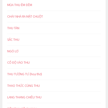
MÙA THU ÊM ĐỀM
CHÁY NHÀ RA MẶT CHUỘT
THU TÀN
SẮC THU
NGÓ LƠ
CỔ ĐỘ VÀO THU
THU TƯƠNG TƯ (hoạ thơ)
THAO THỨC CÙNG THU
LANG THANG CHIỀU THU