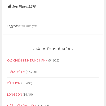
Post Views:
1.678
Tagged:
2018
,
tình yêu
BÀI VIẾT PHỔ BIẾN
CÁC CHIẾN BINH DŨNG MÃNH
(54.925)
TRĂNG VÀ EM
(47.700)
VŨ NHÔM
(18.409)
LÒNG SON
(14.490)
LƯỚI TRỜI LỒNG LỘNG
(11.164)