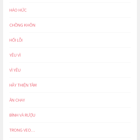
HÁO HỨC
CHỒNG KHÔN
HỐI LỖI
YÊU VÌ
VÌ YÊU
HÃY THIỆN TÂM
ĂN CHAY
BÌNH VÀ RƯỢU
TRONG VEO…