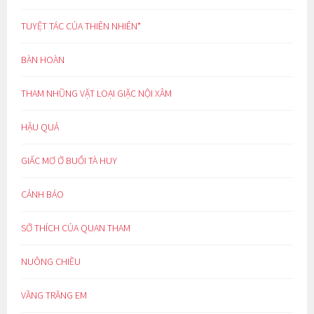
TUYỆT TÁC CỦA THIÊN NHIÊN*
BÀN HOÀN
THAM NHŨNG VẶT LOẠI GIẶC NỘI XÂM
HẬU QUẢ
GIẤC MƠ Ở BUỔI TÀ HUY
CẢNH BÁO
SỞ THÍCH CỦA QUAN THAM
NUÔNG CHIỀU
VẦNG TRĂNG EM