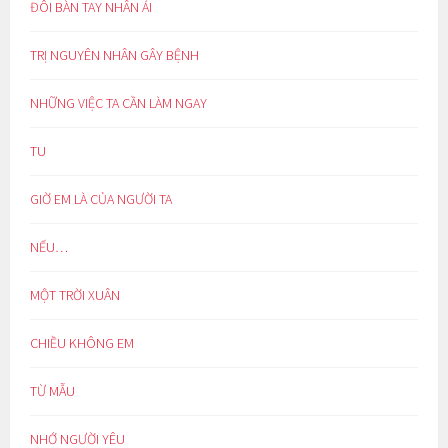
ĐÔI BÀN TAY NHÂN ÁI
TRỊ NGUYÊN NHÂN GÂY BỆNH
NHỮNG VIỆC TA CẦN LÀM NGAY
TU
GIỜ EM LÀ CỦA NGƯỜI TA
NẾU…
MỘT TRỜI XUÂN
CHIỀU KHÔNG EM
TỪ MẪU
NHỚ NGƯỜI YÊU