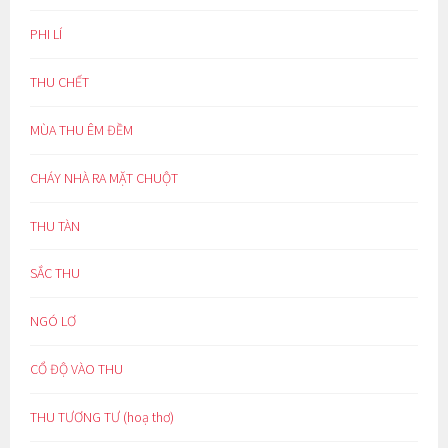
PHI LÍ
THU CHẾT
MÙA THU ÊM ĐỀM
CHÁY NHÀ RA MẶT CHUỘT
THU TÀN
SẮC THU
NGÓ LƠ
CỔ ĐỘ VÀO THU
THU TƯƠNG TƯ (hoạ thơ)