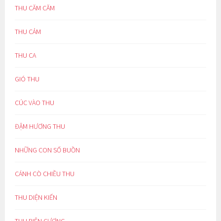
THU CĂM CĂM
THU CẢM
THU CA
GIÓ THU
CÚC VÀO THU
ĐẬM HƯƠNG THU
NHỮNG CON SỐ BUỒN
CÁNH CÒ CHIỀU THU
THU DIỆN KIẾN