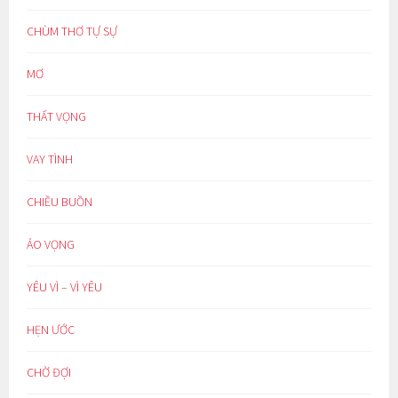
CHÙM THƠ TỰ SỰ
MƠ
THẤT VỌNG
VAY TÌNH
CHIỀU BUỒN
ẢO VỌNG
YÊU VÌ – VÌ YÊU
HẸN ƯỚC
CHỜ ĐỢI