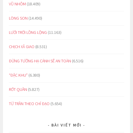
VŨ NHÔM
(18.409)
LÒNG SON
(14.490)
LƯỚI TRỜI LỒNG LỘNG
(11.163)
CHỊCH XÃ GIAO
(8.531)
ĐỪNG TƯỞNG HẠ CÁNH SẼ AN TOÀN
(6.516)
“ĐẶC KHU”
(6.380)
RỚT QUẦN
(5.827)
TỪ TRẦN THEO CHỈ ĐẠO
(5.654)
BÀI VIẾT MỚI