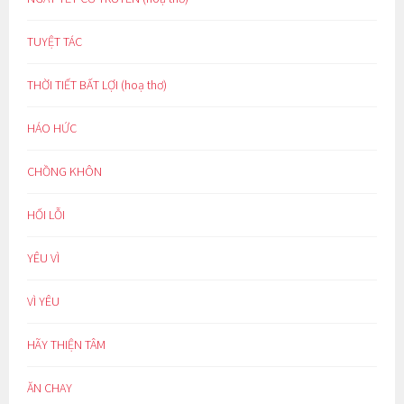
TUYỆT TÁC
THỜI TIẾT BẤT LỢI (hoạ thơ)
HÁO HỨC
CHỒNG KHÔN
HỐI LỖI
YÊU VÌ
VÌ YÊU
HÃY THIỆN TÂM
ĂN CHAY