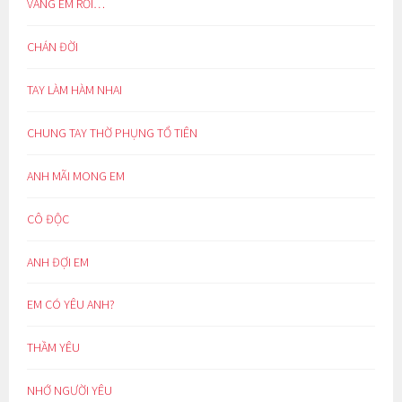
VẮNG EM RỒI…
CHÁN ĐỜI
TAY LÀM HÀM NHAI
CHUNG TAY THỜ PHỤNG TỔ TIÊN
ANH MÃI MONG EM
CÔ ĐỘC
ANH ĐỢI EM
EM CÓ YÊU ANH?
THẦM YÊU
NHỚ NGƯỜI YÊU