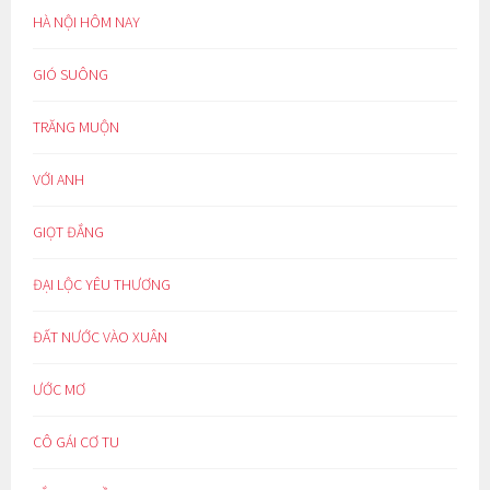
HÀ NỘI HÔM NAY
GIÓ SUÔNG
TRĂNG MUỘN
VỚI ANH
GIỌT ĐẮNG
ĐẠI LỘC YÊU THƯƠNG
ĐẤT NƯỚC VÀO XUÂN
ƯỚC MƠ
CÔ GÁI CƠ TU