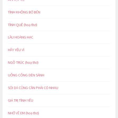
TÌNH KHÔNG BỜ BẾN
TÌNH QUÊ (hoạ thơ)
LẦU HOÀNG HẠC
HÃY YÊU VÌ
NGÕ TRÚC (hoạ thơ)
UỔNG CÔNG ĐÈN SÁNH
SỎI ĐÁ CŨNG CẦN PHẢI CÓ NHAU
GIÁ TRỊ TÌNH YÊU
NHỚ VỀ EM (hoạ thơ)