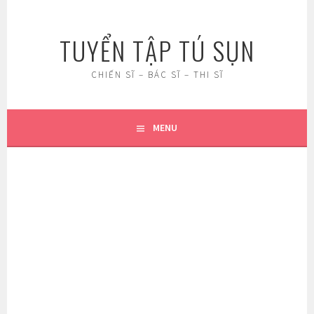
Skip
to
TUYỂN TẬP TÚ SỤN
content
CHIẾN SĨ – BÁC SĨ – THI SĨ
MENU