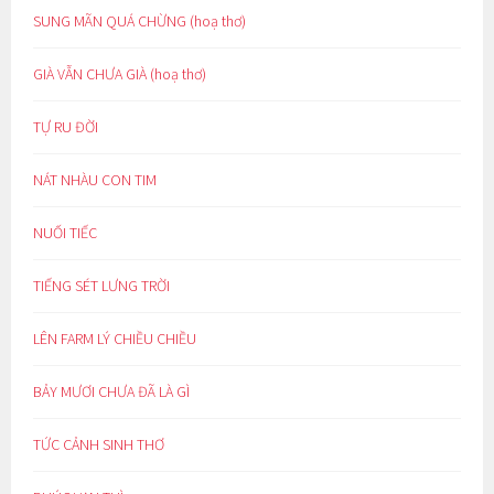
SUNG MÃN QUÁ CHỪNG (hoạ thơ)
GIÀ VẪN CHƯA GIÀ (hoạ thơ)
TỰ RU ĐỜI
NÁT NHÀU CON TIM
NUỐI TIẾC
TIẾNG SÉT LƯNG TRỜI
LÊN FARM LÝ CHIỀU CHIỀU
BẢY MƯƠI CHƯA ĐÃ LÀ GÌ
TỨC CẢNH SINH THƠ