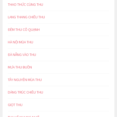
THAO THỨC CÙNG THU
LANG THANG CHIỀU THU
ĐÊM THU CÔ QUẠNH
HÀ NỘI MÙA THU
ĐÀ NẴNG VÀO THU
MƯA THU BUỒN
TÂY NGUYÊN MÙA THU
DÁNG TRÚC CHIỀU THU
GIỌT THU