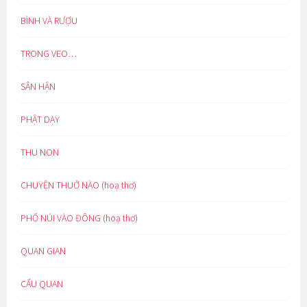
BÌNH VÀ RƯỢU
TRONG VEO…
SÂN HẬN
PHẬT DẠY
THU NON
CHUYỆN THUỞ NÀO (hoạ thơ)
PHỐ NÚI VÀO ĐÔNG (hoạ thơ)
QUAN GIAN
CẨU QUAN