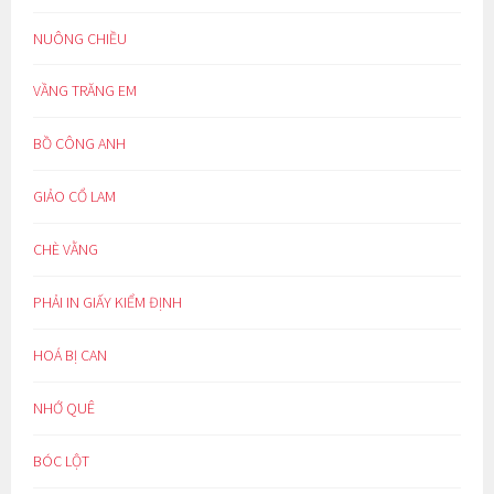
NUÔNG CHIỀU
VẦNG TRĂNG EM
BỒ CÔNG ANH
GIẢO CỔ LAM
CHÈ VẰNG
PHẢI IN GIẤY KIỂM ĐỊNH
HOÁ BỊ CAN
NHỚ QUÊ
BÓC LỘT