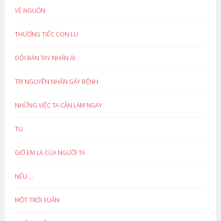
VỀ NGUỒN
THƯƠNG TIẾC CON LU
ĐÔI BÀN TAY NHÂN ÁI
TRỊ NGUYÊN NHÂN GÂY BỆNH
NHỮNG VIỆC TA CẦN LÀM NGAY
TU
GIỜ EM LÀ CỦA NGƯỜI TA
NẾU…
MỘT TRỜI XUÂN