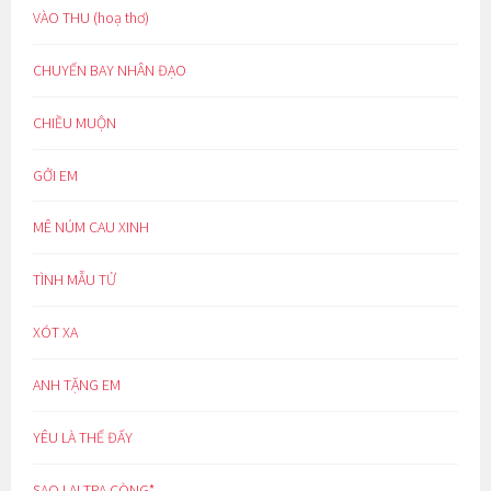
VÀO THU (hoạ thơ)
CHUYẾN BAY NHÂN ĐẠO
CHIỀU MUỘN
GỞI EM
MÊ NÚM CAU XINH
TÌNH MẪU TỬ
XÓT XA
ANH TẶNG EM
YÊU LÀ THẾ ĐẤY
SAO LẠI TRA CÒNG*