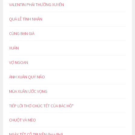
VALENTIN PHẢI THƯỜNG XUYÊN
QUÀ LỄ TÌNH NHÂN
CÙNG BẠN GIÀ
XUÂN
VỢ NGOAN
ÁNH XUÂN QUÝ MÃO
MÙA XUÂN ƯỚC VỌNG
TIẾP LỜI THƠ CHÚC TẾT CỦA BÁC HỒ*
CHUỘT VÀ MÈO
NGÀY TẾT CỔ TRUYỀN (hoạ thơ)