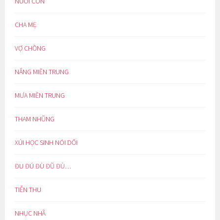
NUÔI CON
CHA MẸ
VỢ CHỒNG
NẮNG MIỀN TRUNG
MƯA MIỀN TRUNG
THAM NHŨNG
XÚI HỌC SINH NÓI DỐI
ĐU ĐÚ ĐÙ ĐŨ ĐỦ…
TIỄN THU
NHỤC NHÃ