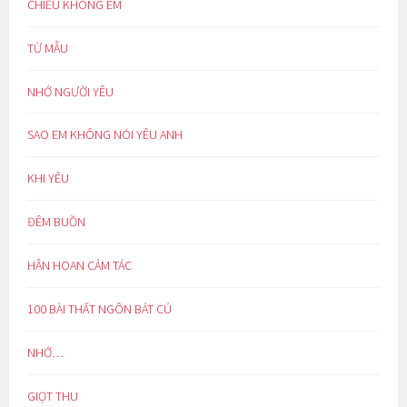
CHIỀU KHÔNG EM
TỪ MẪU
NHỚ NGƯỜI YÊU
SAO EM KHÔNG NÓI YÊU ANH
KHI YÊU
ĐÊM BUỒN
HÂN HOAN CẢM TÁC
100 BÀI THẤT NGÔN BÁT CÚ
NHỚ…
GIỌT THU