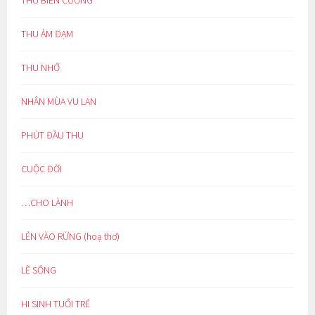
THU BIÊN CƯƠNG
THU ẢM ĐẠM
THU NHỚ
NHÂN MÙA VU LAN
PHÚT ĐẦU THU
CUỘC ĐỜI
…CHO LÀNH
LẺN VÀO RỪNG (hoạ thơ)
LẼ SỐNG
HI SINH TUỔI TRẺ