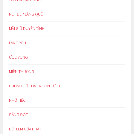
NÉT ĐẸP LÀNG QUÊ
MÃI GIỮ DUYÊN TÌNH
LÀNG YÊU
ƯỚC VỌNG
MIỀN THƯƠNG
CHÙM THƠ THẤT NGÔN TỨ CÚ
NHỚ TIẾC
ĐẮNG ĐÓT
BÔI LEM CỬA PHẬT