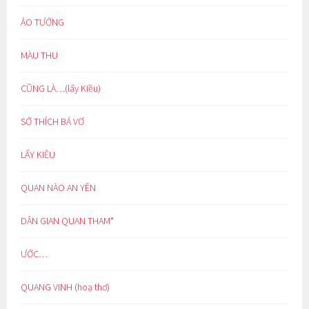
ẢO TƯỞNG
MÀU THU
CŨNG LÀ…(lẩy Kiều)
SỞ THÍCH BÁ VƠ
LẨY KIỀU
QUAN NÀO AN YÊN
DÂN GIAN QUAN THAM*
ƯỚC…
QUANG VINH (hoạ thơ)