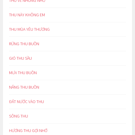
THU VỀ NHUNG NHỚ
THU NÀY KHÔNG EM
THU MÙA YÊU THƯƠNG
RỪNG THU BUỒN
GIÓ THU SẦU
MƯA THU BUỒN
NẮNG THU BUỒN
ĐẤT NƯỚC VÀO THU
SÔNG THU
HƯƠNG THU GỢI NHỚ