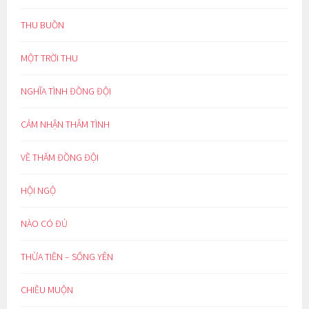
THU BUỒN
MỘT TRỜI THU
NGHĨA TÌNH ĐỒNG ĐỘI
CẢM NHẬN THÂM TÌNH
VỀ THĂM ĐỒNG ĐỘI
HỘI NGỘ
NÀO CÓ ĐỦ
THỪA TIỀN – SỐNG YÊN
CHIỀU MUỘN