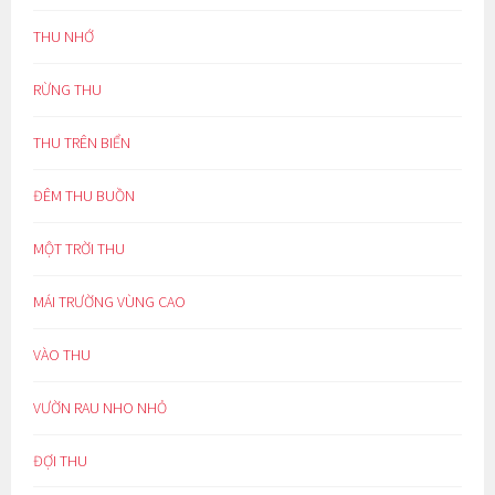
THU NHỚ
RỪNG THU
THU TRÊN BIỂN
ĐÊM THU BUỒN
MỘT TRỜI THU
MÁI TRƯỜNG VÙNG CAO
VÀO THU
VƯỜN RAU NHO NHỎ
ĐỢI THU