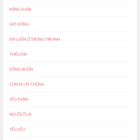
NẮNG XUÂN
GIÓ ĐÔNG
EM LUÔN Ở TRONG TIM ANH
THIẾU EM
ĐÔNG BUỒN
CON ĐI LẤY CHỒNG
YÊU THẦM
NGƯỜI Ở LẠI
YÊU LIỀU