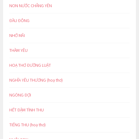
NON NƯỚC CHẲNG YÊN
ĐẦU ĐÔNG
NHỚ MÃI
THẦM YÊU
HOẠ THƠ ĐƯỜNG LUẬT
NGHĨA YÊU THƯƠNG (hoạ thơ)
NGÓNG ĐỢI
HẾT ĐẬM TÌNH THU
TIẾNG THU (hoạ thơ)