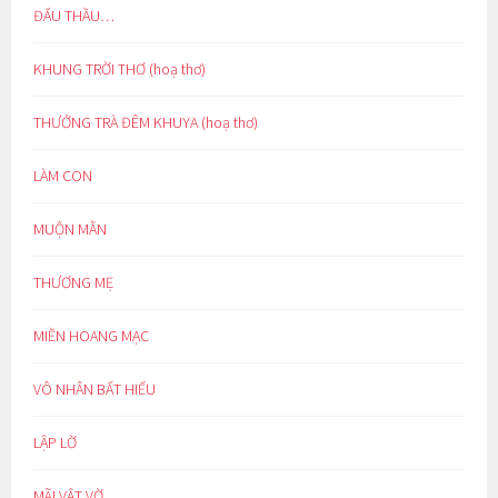
ĐẤU THẦU…
KHUNG TRỜI THƠ (hoạ thơ)
THƯỞNG TRÀ ĐÊM KHUYA (hoạ thơ)
LÀM CON
MUỘN MẰN
THƯƠNG MẸ
MIỀN HOANG MẠC
VÔ NHÂN BẤT HIẾU
LẬP LỜ
MÃI VẬT VỜ