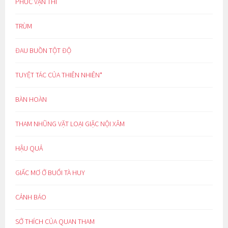
PHÚC VẠN THÌ
TRÙM
ĐAU BUỒN TỘT ĐỘ
TUYỆT TÁC CỦA THIÊN NHIÊN*
BÀN HOÀN
THAM NHŨNG VẶT LOẠI GIẶC NỘI XÂM
HẬU QUẢ
GIẤC MƠ Ở BUỔI TÀ HUY
CẢNH BÁO
SỞ THÍCH CỦA QUAN THAM