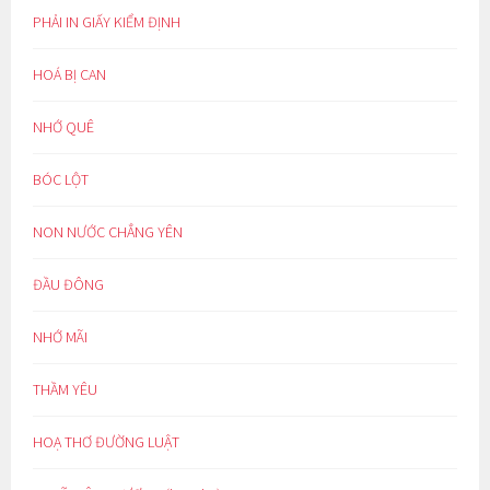
PHẢI IN GIẤY KIỂM ĐỊNH
HOÁ BỊ CAN
NHỚ QUÊ
BÓC LỘT
NON NƯỚC CHẲNG YÊN
ĐẦU ĐÔNG
NHỚ MÃI
THẦM YÊU
HOẠ THƠ ĐƯỜNG LUẬT