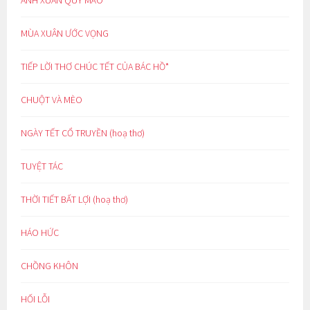
ÁNH XUÂN QUÝ MÃO
MÙA XUÂN ƯỚC VỌNG
TIẾP LỜI THƠ CHÚC TẾT CỦA BÁC HỒ*
CHUỘT VÀ MÈO
NGÀY TẾT CỔ TRUYỀN (hoạ thơ)
TUYỆT TÁC
THỜI TIẾT BẤT LỢI (hoạ thơ)
HÁO HỨC
CHỒNG KHÔN
HỐI LỖI