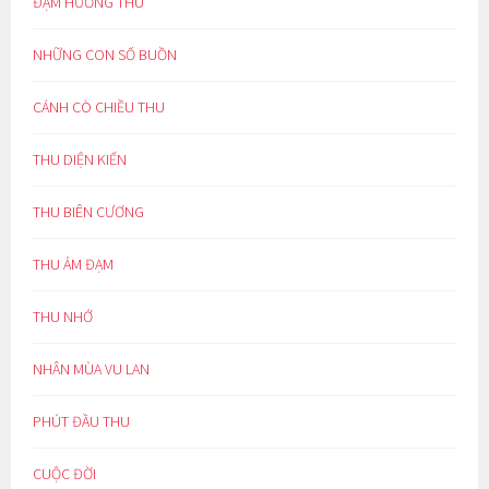
ĐẬM HƯƠNG THU
NHỮNG CON SỐ BUỒN
CÁNH CÒ CHIỀU THU
THU DIỆN KIẾN
THU BIÊN CƯƠNG
THU ẢM ĐẠM
THU NHỚ
NHÂN MÙA VU LAN
PHÚT ĐẦU THU
CUỘC ĐỜI