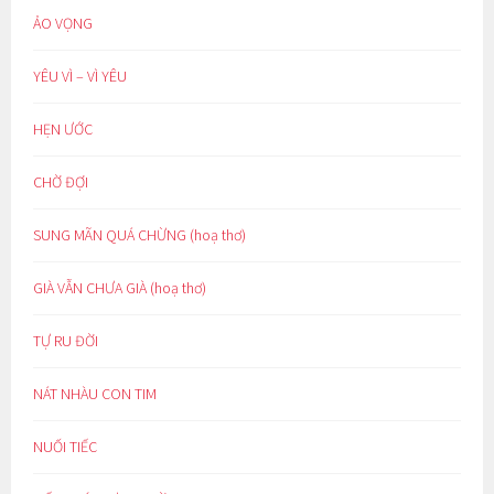
ẢO VỌNG
YÊU VÌ – VÌ YÊU
HẸN ƯỚC
CHỜ ĐỢI
SUNG MÃN QUÁ CHỪNG (hoạ thơ)
GIÀ VẪN CHƯA GIÀ (hoạ thơ)
TỰ RU ĐỜI
NÁT NHÀU CON TIM
NUỐI TIẾC