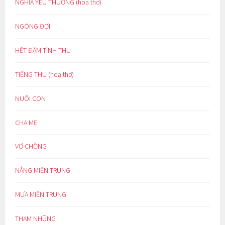
NGHĨA YÊU THƯƠNG (hoạ thơ)
NGÓNG ĐỢI
HẾT ĐẬM TÌNH THU
TIẾNG THU (hoạ thơ)
NUÔI CON
CHA MẸ
VỢ CHỒNG
NẮNG MIỀN TRUNG
MƯA MIỀN TRUNG
THAM NHŨNG