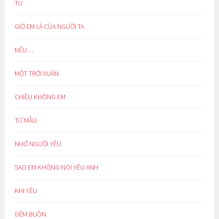
TU
GIỜ EM LÀ CỦA NGƯỜI TA
NẾU…
MỘT TRỜI XUÂN
CHIỀU KHÔNG EM
TỪ MẪU
NHỚ NGƯỜI YÊU
SAO EM KHÔNG NÓI YÊU ANH
KHI YÊU
ĐÊM BUỒN