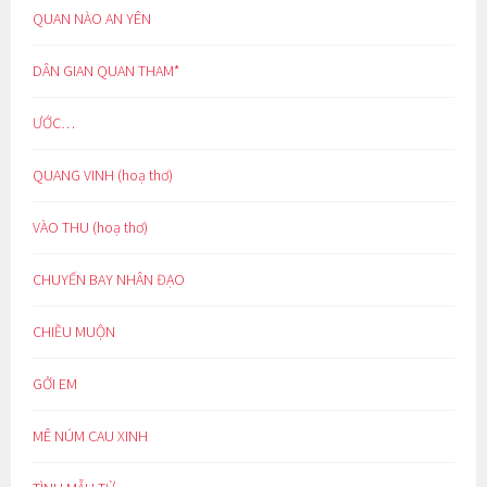
QUAN NÀO AN YÊN
DÂN GIAN QUAN THAM*
ƯỚC…
QUANG VINH (hoạ thơ)
VÀO THU (hoạ thơ)
CHUYẾN BAY NHÂN ĐẠO
CHIỀU MUỘN
GỞI EM
MÊ NÚM CAU XINH