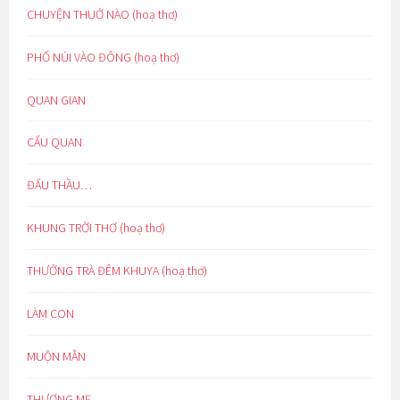
CHUYỆN THUỞ NÀO (hoạ thơ)
PHỐ NÚI VÀO ĐÔNG (hoạ thơ)
QUAN GIAN
CẨU QUAN
ĐẤU THẦU…
KHUNG TRỜI THƠ (hoạ thơ)
THƯỞNG TRÀ ĐÊM KHUYA (hoạ thơ)
LÀM CON
MUỘN MẰN
THƯƠNG MẸ