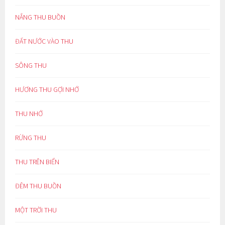
NẮNG THU BUỒN
ĐẤT NƯỚC VÀO THU
SÔNG THU
HƯƠNG THU GỢI NHỚ
THU NHỚ
RỪNG THU
THU TRÊN BIỂN
ĐÊM THU BUỒN
MỘT TRỜI THU