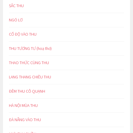
SẮC THU
NGÓ LƠ
CỔ ĐỘ VÀO THU
THU TƯƠNG TƯ (hoạ thơ)
THAO THỨC CÙNG THU
LANG THANG CHIỀU THU
ĐÊM THU CÔ QUẠNH
HÀ NỘI MÙA THU
ĐÀ NẴNG VÀO THU