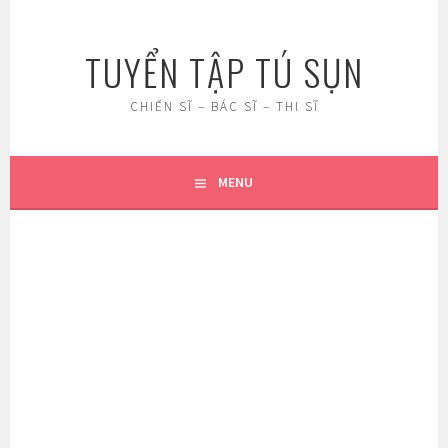
Skip
to
TUYỂN TẬP TÚ SỤN
content
CHIẾN SĨ – BÁC SĨ – THI SĨ
MENU