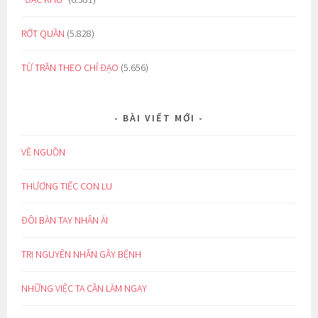
RỚT QUẦN
(5.828)
TỪ TRẦN THEO CHỈ ĐẠO
(5.656)
BÀI VIẾT MỚI
VỀ NGUỒN
THƯƠNG TIẾC CON LU
ĐÔI BÀN TAY NHÂN ÁI
TRỊ NGUYÊN NHÂN GÂY BỆNH
NHỮNG VIỆC TA CẦN LÀM NGAY