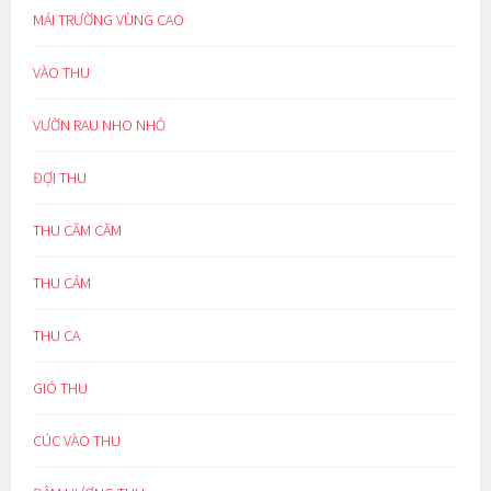
MÁI TRƯỜNG VÙNG CAO
VÀO THU
VƯỜN RAU NHO NHỎ
ĐỢI THU
THU CĂM CĂM
THU CẢM
THU CA
GIÓ THU
CÚC VÀO THU