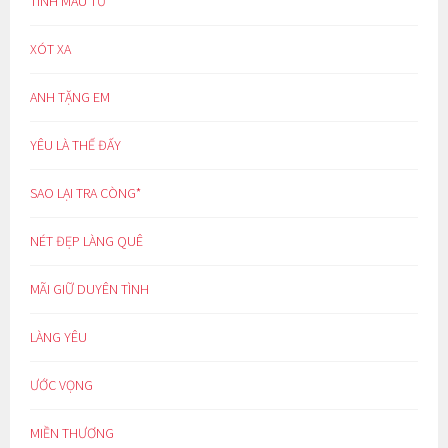
TÌNH MẪU TỬ
XÓT XA
ANH TẶNG EM
YÊU LÀ THẾ ĐẤY
SAO LẠI TRA CÒNG*
NÉT ĐẸP LÀNG QUÊ
MÃI GIỮ DUYÊN TÌNH
LÀNG YÊU
ƯỚC VỌNG
MIỀN THƯƠNG