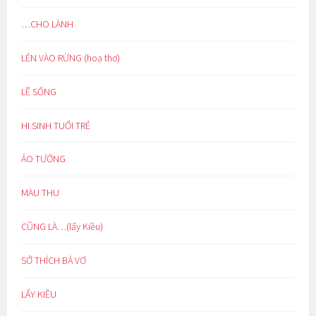
…CHO LÀNH
LẺN VÀO RỪNG (hoạ thơ)
LẼ SỐNG
HI SINH TUỔI TRẺ
ẢO TƯỞNG
MÀU THU
CŨNG LÀ…(lẩy Kiều)
SỞ THÍCH BÁ VƠ
LẨY KIỀU