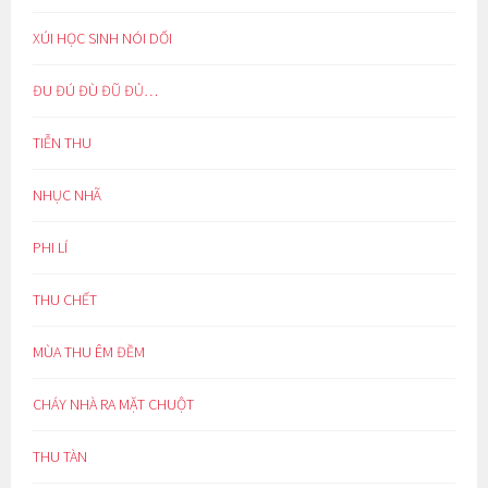
XÚI HỌC SINH NÓI DỐI
ĐU ĐÚ ĐÙ ĐŨ ĐỦ…
TIỄN THU
NHỤC NHÃ
PHI LÍ
THU CHẾT
MÙA THU ÊM ĐỀM
CHÁY NHÀ RA MẶT CHUỘT
THU TÀN