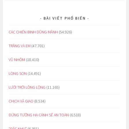
BÀI VIẾT PHỔ BIẾN
CÁC CHIẾN BINH DŨNG MÃNH
(54.926)
TRĂNG VÀ EM
(47.701)
VŨ NHÔM
(18.410)
LÒNG SON
(14.491)
LƯỚI TRỜI LỒNG LỘNG
(11.165)
CHỊCH XÃ GIAO
(8.534)
ĐỪNG TƯỞNG HẠ CÁNH SẼ AN TOÀN
(6.518)
“ĐẶC KHU”
(6.381)