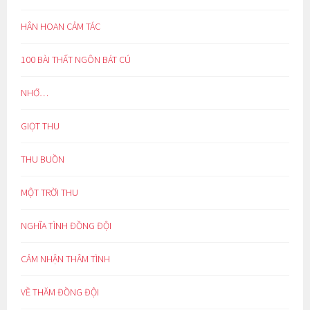
HÂN HOAN CẢM TÁC
100 BÀI THẤT NGÔN BÁT CÚ
NHỚ…
GIỌT THU
THU BUỒN
MỘT TRỜI THU
NGHĨA TÌNH ĐỒNG ĐỘI
CẢM NHẬN THÂM TÌNH
VỀ THĂM ĐỒNG ĐỘI