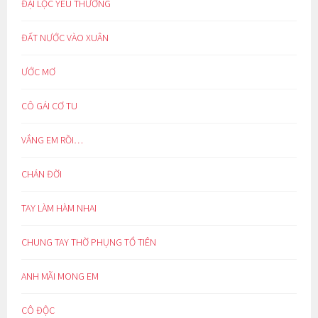
ĐẠI LỘC YÊU THƯƠNG
ĐẤT NƯỚC VÀO XUÂN
ƯỚC MƠ
CÔ GÁI CƠ TU
VẮNG EM RỒI…
CHÁN ĐỜI
TAY LÀM HÀM NHAI
CHUNG TAY THỜ PHỤNG TỔ TIÊN
ANH MÃI MONG EM
CÔ ĐỘC