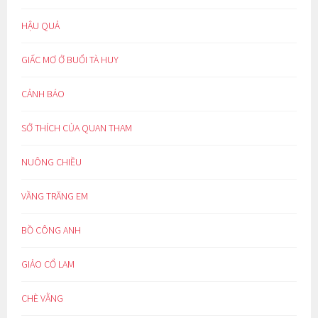
HẬU QUẢ
GIẤC MƠ Ở BUỔI TÀ HUY
CẢNH BÁO
SỞ THÍCH CỦA QUAN THAM
NUÔNG CHIỀU
VẦNG TRĂNG EM
BỒ CÔNG ANH
GIẢO CỔ LAM
CHÈ VẰNG