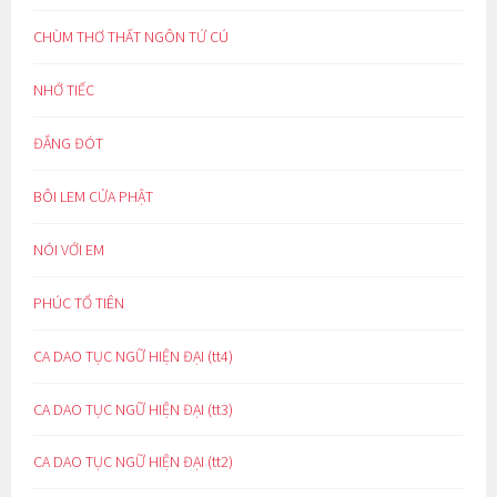
CHÙM THƠ THẤT NGÔN TỨ CÚ
NHỚ TIẾC
ĐẮNG ĐÓT
BÔI LEM CỬA PHẬT
NÓI VỚI EM
PHÚC TỔ TIÊN
CA DAO TỤC NGỮ HIỆN ĐẠI (tt4)
CA DAO TỤC NGỮ HIỆN ĐẠI (tt3)
CA DAO TỤC NGỮ HIỆN ĐẠI (tt2)