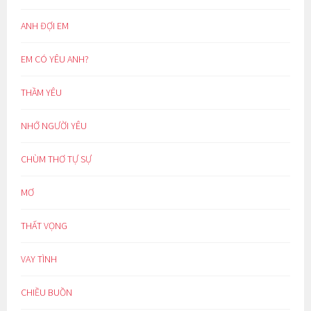
ANH ĐỢI EM
EM CÓ YÊU ANH?
THẦM YÊU
NHỚ NGƯỜI YÊU
CHÙM THƠ TỰ SỰ
MƠ
THẤT VỌNG
VAY TÌNH
CHIỀU BUỒN