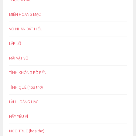
MIỀN HOANG MẠC
VÔ NHÂN BẤT HIẾU
LẬP LỜ
MÃI VẬT VỜ
TÌNH KHÔNG BỜ BẾN
TÌNH QUÊ (hoạ thơ)
LẦU HOÀNG HẠC
HÃY YÊU VÌ
NGÕ TRÚC (hoạ thơ)