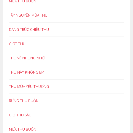
MƯA THU BUỒN
TÂY NGUYÊN MÙA THU
DÁNG TRÚC CHIỀU THU
GIỌT THU
THU VỀ NHUNG NHỚ
THU NÀY KHÔNG EM
THU MÙA YÊU THƯƠNG
RỪNG THU BUỒN
GIÓ THU SẦU
MƯA THU BUỒN