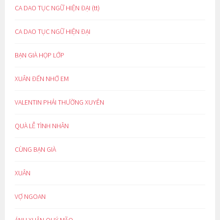
CA DAO TỤC NGỮ HIỆN ĐẠI (tt)
CA DAO TỤC NGỮ HIỆN ĐẠI
BẠN GIÀ HỌP LỚP
XUÂN ĐẾN NHỚ EM
VALENTIN PHẢI THƯỜNG XUYÊN
QUÀ LỄ TÌNH NHÂN
CÙNG BẠN GIÀ
XUÂN
VỢ NGOAN