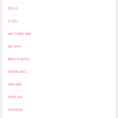
YÊU VÌ
VÌ YÊU
HÃY THIỆN TÂM
ĂN CHAY
BÌNH VÀ RƯỢU
TRONG VEO…
SÂN HẬN
PHẬT DẠY
THU NON