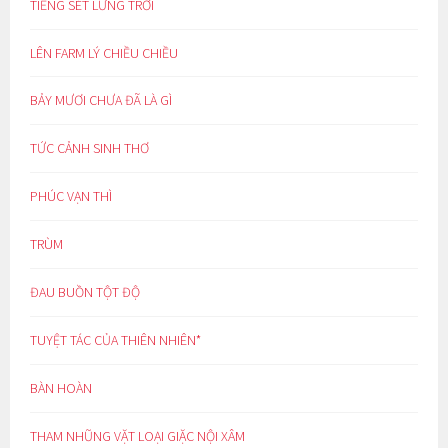
TIẾNG SÉT LƯNG TRỜI
LÊN FARM LÝ CHIỀU CHIỀU
BẢY MƯƠI CHƯA ĐÃ LÀ GÌ
TỨC CẢNH SINH THƠ
PHÚC VẠN THÌ
TRÙM
ĐAU BUỒN TỘT ĐỘ
TUYỆT TÁC CỦA THIÊN NHIÊN*
BÀN HOÀN
THAM NHŨNG VẶT LOẠI GIẶC NỘI XÂM