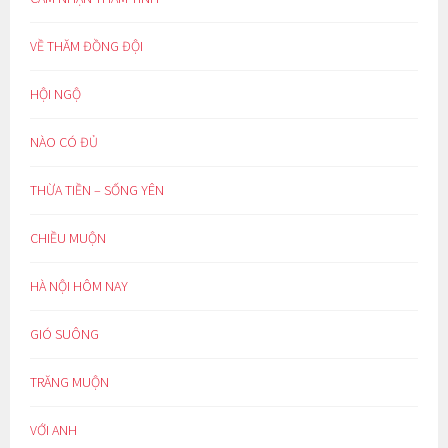
VỀ THĂM ĐỒNG ĐỘI
HỘI NGỘ
NÀO CÓ ĐỦ
THỪA TIỀN – SỐNG YÊN
CHIỀU MUỘN
HÀ NỘI HÔM NAY
GIÓ SUÔNG
TRĂNG MUỘN
VỚI ANH