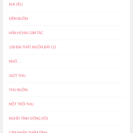
KHI YÊU
ĐÊM BUỒN
HÂN HOAN CẢM TÁC
100 BÀI THẤT NGÔN BÁT CÚ
NHỚ…
GIỌT THU
THU BUỒN
MỘT TRỜI THU
NGHĨA TÌNH ĐỒNG ĐỘI
CẢM NHẬN THÂM TÌNH