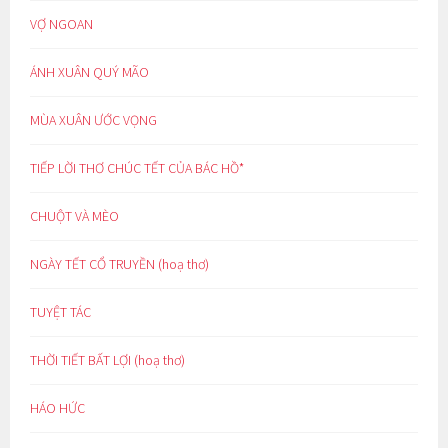
VỢ NGOAN
ÁNH XUÂN QUÝ MÃO
MÙA XUÂN ƯỚC VỌNG
TIẾP LỜI THƠ CHÚC TẾT CỦA BÁC HỒ*
CHUỘT VÀ MÈO
NGÀY TẾT CỔ TRUYỀN (hoạ thơ)
TUYỆT TÁC
THỜI TIẾT BẤT LỢI (hoạ thơ)
HÁO HỨC