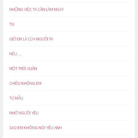
NHỮNG VIỆC TA CẦN LÀM NGAY
TU
GIỜ EM LÀ CỦA NGƯỜI TA
NẾU…
MỘT TRỜI XUÂN
CHIỀU KHÔNG EM
TỪ MẪU
NHỚ NGƯỜI YÊU
SAO EM KHÔNG NÓI YÊU ANH