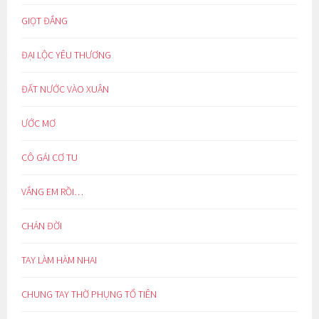
GIỌT ĐẮNG
ĐẠI LỘC YÊU THƯƠNG
ĐẤT NƯỚC VÀO XUÂN
ƯỚC MƠ
CÔ GÁI CƠ TU
VẮNG EM RỒI…
CHÁN ĐỜI
TAY LÀM HÀM NHAI
CHUNG TAY THỜ PHỤNG TỔ TIÊN