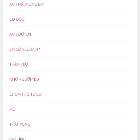
ANH MÃI MONG EM
CÔ ĐỘC
ANH ĐỢI EM
EM CÓ YÊU ANH?
THẦM YÊU
NHỚ NGƯỜI YÊU
CHÙM THƠ TỰ SỰ
MƠ
THẤT VỌNG
VAY TÌNH