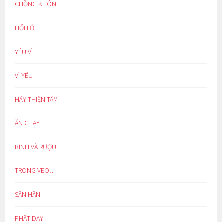
CHỒNG KHÔN
HỐI LỖI
YÊU VÌ
VÌ YÊU
HÃY THIỆN TÂM
ĂN CHAY
BÌNH VÀ RƯỢU
TRONG VEO…
SÂN HẬN
PHẬT DẠY