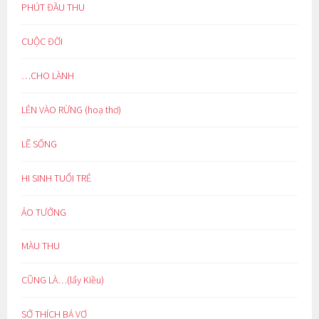
PHÚT ĐẦU THU
CUỘC ĐỜI
…CHO LÀNH
LẺN VÀO RỪNG (hoạ thơ)
LẼ SỐNG
HI SINH TUỔI TRẺ
ẢO TƯỞNG
MÀU THU
CŨNG LÀ…(lẩy Kiều)
SỞ THÍCH BÁ VƠ