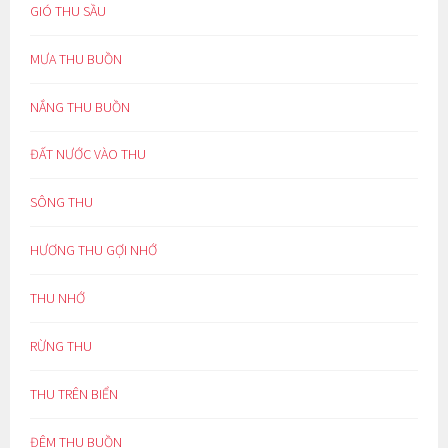
GIÓ THU SẦU
MƯA THU BUỒN
NẮNG THU BUỒN
ĐẤT NƯỚC VÀO THU
SÔNG THU
HƯƠNG THU GỢI NHỚ
THU NHỚ
RỪNG THU
THU TRÊN BIỂN
ĐÊM THU BUỒN