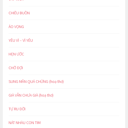
CHIỀU BUỒN
ẢO VỌNG
YÊU VÌ – VÌ YÊU
HẸN ƯỚC
CHỜ ĐỢI
SUNG MÃN QUÁ CHỪNG (hoạ thơ)
GIÀ VẪN CHƯA GIÀ (hoạ thơ)
TỰ RU ĐỜI
NÁT NHÀU CON TIM