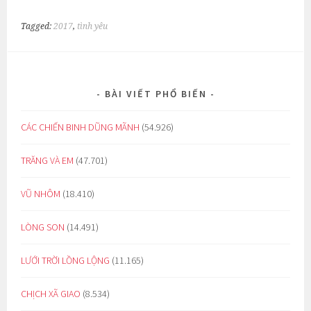
Tagged:
2017
,
tình yêu
BÀI VIẾT PHỔ BIẾN
CÁC CHIẾN BINH DŨNG MÃNH
(54.926)
TRĂNG VÀ EM
(47.701)
VŨ NHÔM
(18.410)
LÒNG SON
(14.491)
LƯỚI TRỜI LỒNG LỘNG
(11.165)
CHỊCH XÃ GIAO
(8.534)