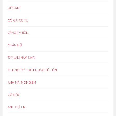
ƯỚC MƠ
CÔ GÁI CƠ TU
VẮNG EM RỒI…
CHÁN ĐỜI
TAY LÀM HÀM NHAI
CHUNG TAY THỜ PHỤNG TỔ TIÊN
ANH MÃI MONG EM
CÔ ĐỘC
ANH ĐỢI EM