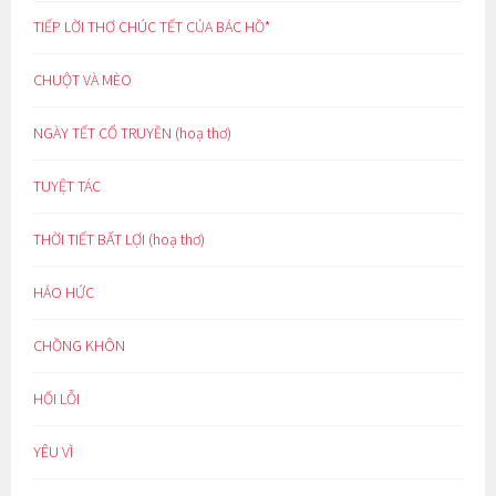
TIẾP LỜI THƠ CHÚC TẾT CỦA BÁC HỒ*
CHUỘT VÀ MÈO
NGÀY TẾT CỔ TRUYỀN (hoạ thơ)
TUYỆT TÁC
THỜI TIẾT BẤT LỢI (hoạ thơ)
HÁO HỨC
CHỒNG KHÔN
HỐI LỖI
YÊU VÌ