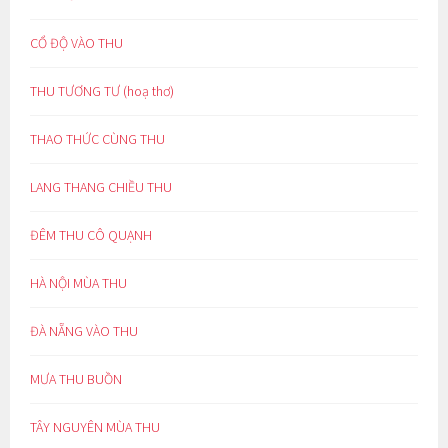
CỔ ĐỘ VÀO THU
THU TƯƠNG TƯ (hoạ thơ)
THAO THỨC CÙNG THU
LANG THANG CHIỀU THU
ĐÊM THU CÔ QUẠNH
HÀ NỘI MÙA THU
ĐÀ NẴNG VÀO THU
MƯA THU BUỒN
TÂY NGUYÊN MÙA THU