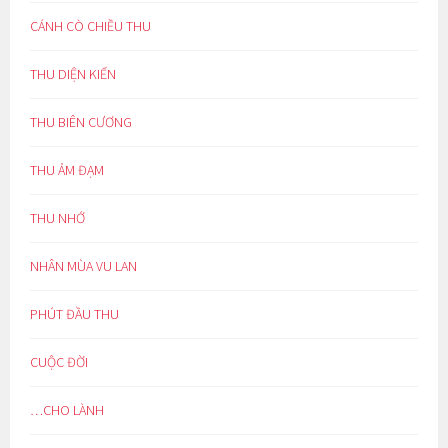
CÁNH CÒ CHIỀU THU
THU DIỆN KIẾN
THU BIÊN CƯƠNG
THU ẢM ĐẠM
THU NHỚ
NHÂN MÙA VU LAN
PHÚT ĐẦU THU
CUỘC ĐỜI
…CHO LÀNH