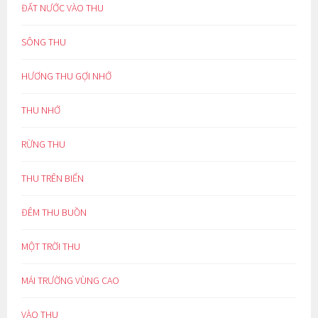
ĐẤT NƯỚC VÀO THU
SÔNG THU
HƯƠNG THU GỢI NHỚ
THU NHỚ
RỪNG THU
THU TRÊN BIỂN
ĐÊM THU BUỒN
MỘT TRỜI THU
MÁI TRƯỜNG VÙNG CAO
VÀO THU