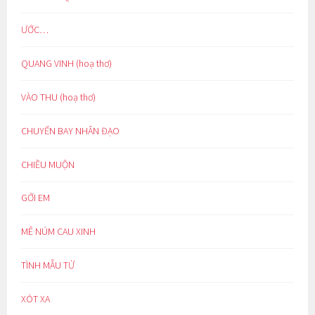
ƯỚC…
QUANG VINH (hoạ thơ)
VÀO THU (hoạ thơ)
CHUYẾN BAY NHÂN ĐẠO
CHIỀU MUỘN
GỞI EM
MÊ NÚM CAU XINH
TÌNH MẪU TỬ
XÓT XA