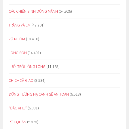
CÁC CHIẾN BINH DŨNG MÃNH
(54.926)
TRĂNG VÀ EM
(47.701)
VŨ NHÔM
(18.410)
LÒNG SON
(14.491)
LƯỚI TRỜI LỒNG LỘNG
(11.165)
CHỊCH XÃ GIAO
(8.534)
ĐỪNG TƯỞNG HẠ CÁNH SẼ AN TOÀN
(6.518)
“ĐẶC KHU”
(6.381)
RỚT QUẦN
(5.828)