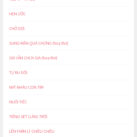
HẸN ƯỚC
CHỜ ĐỢI
SUNG MÃN QUÁ CHỪNG (hoạ thơ)
GIÀ VẪN CHƯA GIÀ (hoạ thơ)
TỰ RU ĐỜI
NÁT NHÀU CON TIM
NUỐI TIẾC
TIẾNG SÉT LƯNG TRỜI
LÊN FARM LÝ CHIỀU CHIỀU