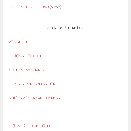
TỪ TRẦN THEO CHỈ ĐẠO
(5.656)
BÀI VIẾT MỚI
VỀ NGUỒN
THƯƠNG TIẾC CON LU
ĐÔI BÀN TAY NHÂN ÁI
TRỊ NGUYÊN NHÂN GÂY BỆNH
NHỮNG VIỆC TA CẦN LÀM NGAY
TU
GIỜ EM LÀ CỦA NGƯỜI TA