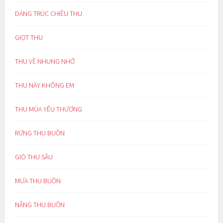
DÁNG TRÚC CHIỀU THU
GIỌT THU
THU VỀ NHUNG NHỚ
THU NÀY KHÔNG EM
THU MÙA YÊU THƯƠNG
RỪNG THU BUỒN
GIÓ THU SẦU
MƯA THU BUỒN
NẮNG THU BUỒN