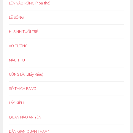
LẺN VÀO RỪNG (hoạ thơ)
LẼ SỐNG
HI SINH TUỔI TRẺ
ẢO TƯỞNG
MÀU THU
CŨNG LÀ…(lẩy Kiều)
SỞ THÍCH BÁ VƠ
LẨY KIỀU
QUAN NÀO AN YÊN
DÂN GIAN QUAN THAM*