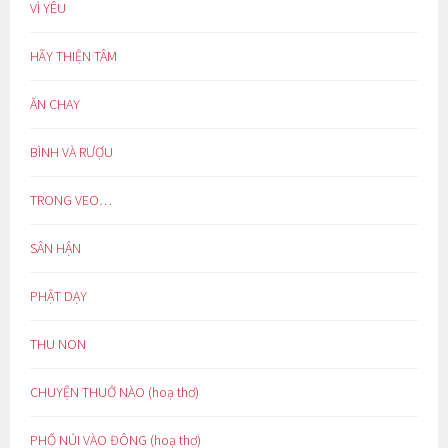
VÌ YÊU
HÃY THIỆN TÂM
ĂN CHAY
BÌNH VÀ RƯỢU
TRONG VEO…
SÂN HẬN
PHẬT DẠY
THU NON
CHUYỆN THUỞ NÀO (hoạ thơ)
PHỐ NÚI VÀO ĐÔNG (hoạ thơ)