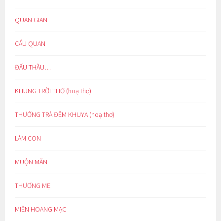
QUAN GIAN
CẨU QUAN
ĐẤU THẦU…
KHUNG TRỜI THƠ (hoạ thơ)
THƯỞNG TRÀ ĐÊM KHUYA (hoạ thơ)
LÀM CON
MUỘN MẰN
THƯƠNG MẸ
MIỀN HOANG MẠC