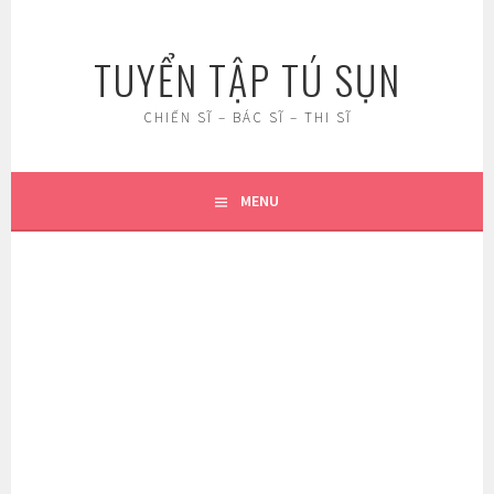
Skip
to
TUYỂN TẬP TÚ SỤN
content
CHIẾN SĨ – BÁC SĨ – THI SĨ
MENU