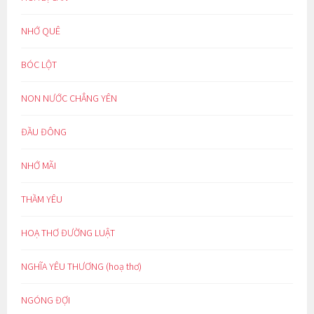
NHỚ QUÊ
BÓC LỘT
NON NƯỚC CHẲNG YÊN
ĐẦU ĐÔNG
NHỚ MÃI
THẦM YÊU
HOẠ THƠ ĐƯỜNG LUẬT
NGHĨA YÊU THƯƠNG (hoạ thơ)
NGÓNG ĐỢI