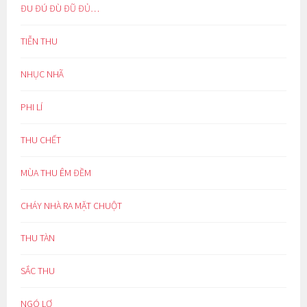
ĐU ĐÚ ĐÙ ĐŨ ĐỦ…
TIỄN THU
NHỤC NHÃ
PHI LÍ
THU CHẾT
MÙA THU ÊM ĐỀM
CHÁY NHÀ RA MẶT CHUỘT
THU TÀN
SẮC THU
NGÓ LƠ