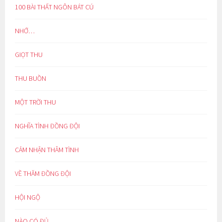
100 BÀI THẤT NGÔN BÁT CÚ
NHỚ…
GIỌT THU
THU BUỒN
MỘT TRỜI THU
NGHĨA TÌNH ĐỒNG ĐỘI
CẢM NHẬN THÂM TÌNH
VỀ THĂM ĐỒNG ĐỘI
HỘI NGỘ
NÀO CÓ ĐỦ