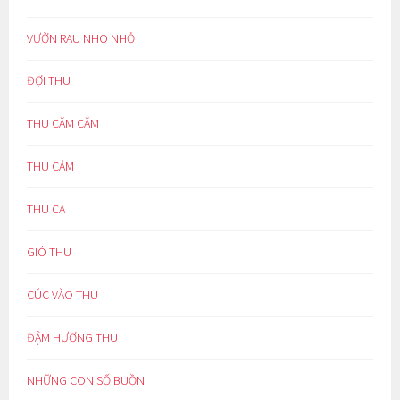
VƯỜN RAU NHO NHỎ
ĐỢI THU
THU CĂM CĂM
THU CẢM
THU CA
GIÓ THU
CÚC VÀO THU
ĐẬM HƯƠNG THU
NHỮNG CON SỐ BUỒN