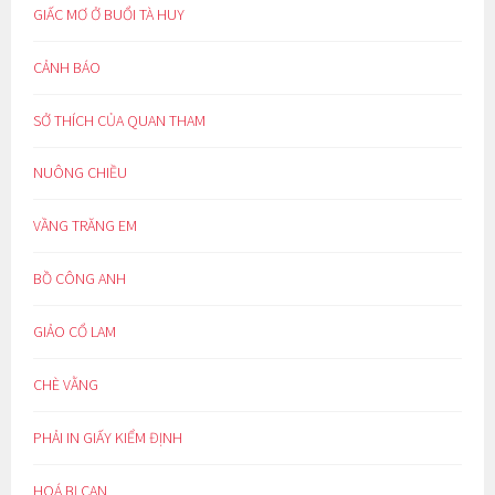
GIẤC MƠ Ở BUỔI TÀ HUY
CẢNH BÁO
SỞ THÍCH CỦA QUAN THAM
NUÔNG CHIỀU
VẦNG TRĂNG EM
BỒ CÔNG ANH
GIẢO CỔ LAM
CHÈ VẰNG
PHẢI IN GIẤY KIỂM ĐỊNH
HOÁ BỊ CAN