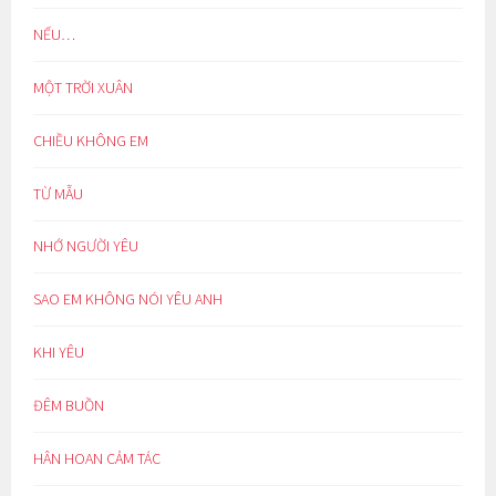
NẾU…
MỘT TRỜI XUÂN
CHIỀU KHÔNG EM
TỪ MẪU
NHỚ NGƯỜI YÊU
SAO EM KHÔNG NÓI YÊU ANH
KHI YÊU
ĐÊM BUỒN
HÂN HOAN CẢM TÁC