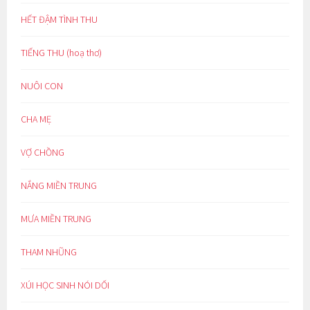
HẾT ĐẬM TÌNH THU
TIẾNG THU (hoạ thơ)
NUÔI CON
CHA MẸ
VỢ CHỒNG
NẮNG MIỀN TRUNG
MƯA MIỀN TRUNG
THAM NHŨNG
XÚI HỌC SINH NÓI DỐI