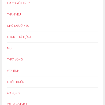
EM CÓ YÊU ANH?
THẦM YÊU
NHỚ NGƯỜI YÊU
CHÙM THƠ TỰ SỰ
MƠ
THẤT VỌNG
VAY TÌNH
CHIỀU BUỒN
ẢO VỌNG
YÊU VÌ – VÌ YÊU