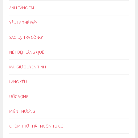
ANH TẶNG EM
YÊU LÀ THẾ ĐẤY
SAO LẠI TRA CÒNG*
NÉT ĐẸP LÀNG QUÊ
MÃI GIỮ DUYÊN TÌNH
LÀNG YÊU
ƯỚC VỌNG
MIỀN THƯƠNG
CHÙM THƠ THẤT NGÔN TỨ CÚ