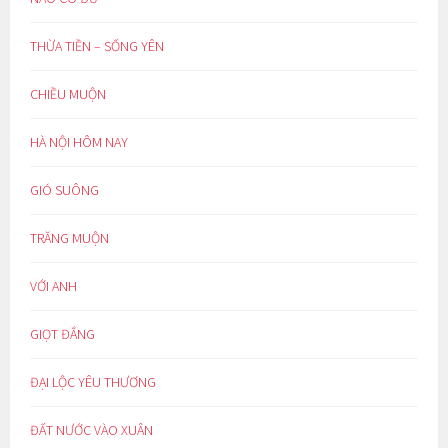
THỪA TIỀN – SỐNG YÊN
CHIỀU MUỘN
HÀ NỘI HÔM NAY
GIÓ SUÔNG
TRĂNG MUỘN
VỚI ANH
GIỌT ĐẮNG
ĐẠI LỘC YÊU THƯƠNG
ĐẤT NƯỚC VÀO XUÂN