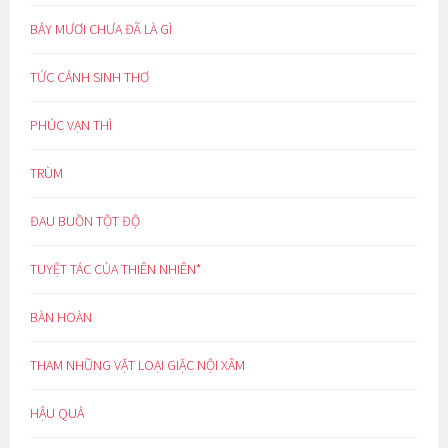
BẢY MƯƠI CHƯA ĐÃ LÀ GÌ
TỨC CẢNH SINH THƠ
PHÚC VẠN THÌ
TRÙM
ĐAU BUỒN TỘT ĐỘ
TUYỆT TÁC CỦA THIÊN NHIÊN*
BÀN HOÀN
THAM NHŨNG VẶT LOẠI GIẶC NỘI XÂM
HẬU QUẢ