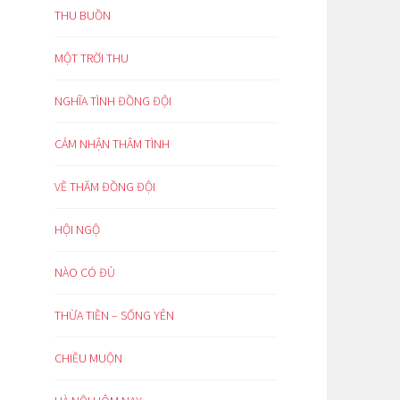
THU BUỒN
MỘT TRỜI THU
NGHĨA TÌNH ĐỒNG ĐỘI
CẢM NHẬN THÂM TÌNH
VỀ THĂM ĐỒNG ĐỘI
HỘI NGỘ
NÀO CÓ ĐỦ
THỪA TIỀN – SỐNG YÊN
CHIỀU MUỘN