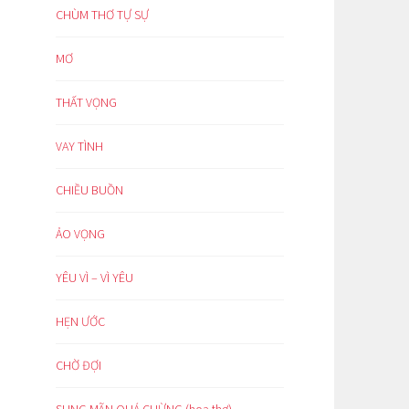
CHÙM THƠ TỰ SỰ
MƠ
THẤT VỌNG
VAY TÌNH
CHIỀU BUỒN
ẢO VỌNG
YÊU VÌ – VÌ YÊU
HẸN ƯỚC
CHỜ ĐỢI
SUNG MÃN QUÁ CHỪNG (hoạ thơ)