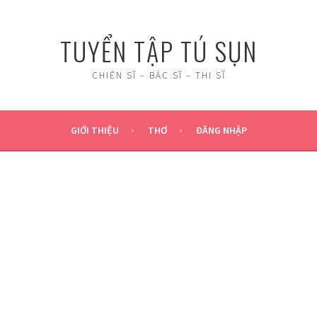
TUYỂN TẬP TÚ SỤN
CHIẾN SĨ – BÁC SĨ – THI SĨ
GIỚI THIỆU
THƠ
ĐĂNG NHẬP