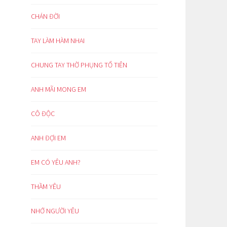
CHÁN ĐỜI
TAY LÀM HÀM NHAI
CHUNG TAY THỜ PHỤNG TỔ TIÊN
ANH MÃI MONG EM
CÔ ĐỘC
ANH ĐỢI EM
EM CÓ YÊU ANH?
THẦM YÊU
NHỚ NGƯỜI YÊU