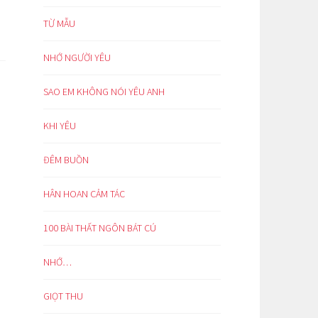
TỪ MẪU
NHỚ NGƯỜI YÊU
SAO EM KHÔNG NÓI YÊU ANH
KHI YÊU
ĐÊM BUỒN
HÂN HOAN CẢM TÁC
100 BÀI THẤT NGÔN BÁT CÚ
NHỚ…
GIỌT THU