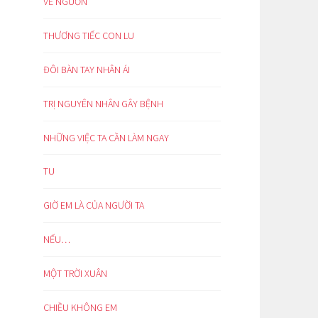
VỀ NGUỒN
THƯƠNG TIẾC CON LU
ĐÔI BÀN TAY NHÂN ÁI
TRỊ NGUYÊN NHÂN GÂY BỆNH
NHỮNG VIỆC TA CẦN LÀM NGAY
TU
GIỜ EM LÀ CỦA NGƯỜI TA
NẾU…
MỘT TRỜI XUÂN
CHIỀU KHÔNG EM