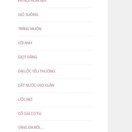
HÀ NỘI HÔM NAY
GIÓ SUÔNG
TRĂNG MUỘN
VỚI ANH
GIỌT ĐẮNG
ĐẠI LỘC YÊU THƯƠNG
ĐẤT NƯỚC VÀO XUÂN
ƯỚC MƠ
CÔ GÁI CƠ TU
VẮNG EM RỒI…