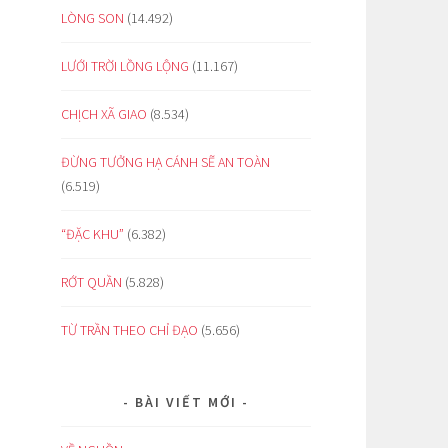
LÒNG SON
(14.492)
LƯỚI TRỜI LỒNG LỘNG
(11.167)
CHỊCH XÃ GIAO
(8.534)
ĐỪNG TƯỞNG HẠ CÁNH SẼ AN TOÀN
(6.519)
“ĐẶC KHU”
(6.382)
RỚT QUẦN
(5.828)
TỪ TRẦN THEO CHỈ ĐẠO
(5.656)
BÀI VIẾT MỚI