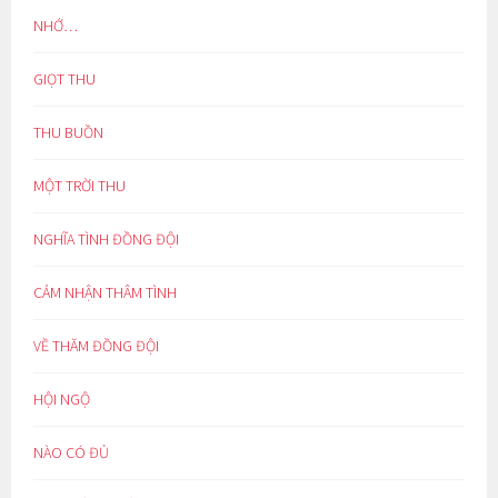
NHỚ…
GIỌT THU
THU BUỒN
MỘT TRỜI THU
NGHĨA TÌNH ĐỒNG ĐỘI
CẢM NHẬN THÂM TÌNH
VỀ THĂM ĐỒNG ĐỘI
HỘI NGỘ
NÀO CÓ ĐỦ