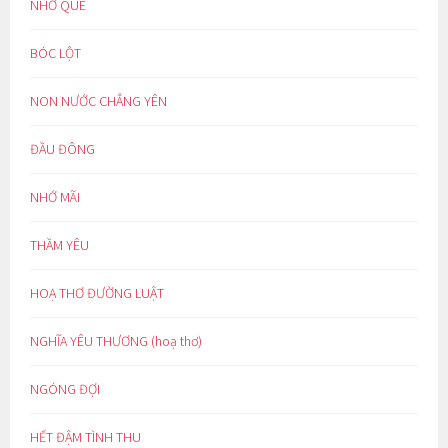
NHỚ QUÊ
BÓC LỘT
NON NƯỚC CHẲNG YÊN
ĐẦU ĐÔNG
NHỚ MÃI
THẦM YÊU
HOẠ THƠ ĐƯỜNG LUẬT
NGHĨA YÊU THƯƠNG (hoạ thơ)
NGÓNG ĐỢI
HẾT ĐẬM TÌNH THU