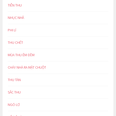
TIỄN THU
NHỤC NHÃ
PHI LÍ
THU CHẾT
MÙA THU ÊM ĐỀM
CHÁY NHÀ RA MẶT CHUỘT
THU TÀN
SẮC THU
NGÓ LƠ