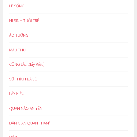
LẼ SỐNG
HI SINH TUỔI TRẺ
ẢO TƯỞNG
MÀU THU
CŨNG LÀ…(lẩy Kiều)
SỞ THÍCH BÁ VƠ
LẨY KIỀU
QUAN NÀO AN YÊN
DÂN GIAN QUAN THAM*