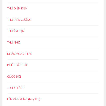
THU DIỆN KIẾN
THU BIÊN CƯƠNG
THU ẢM ĐẠM
THU NHỚ
NHÂN MÙA VU LAN
PHÚT ĐẦU THU
CUỘC ĐỜI
…CHO LÀNH
LẺN VÀO RỪNG (hoạ thơ)