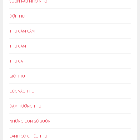
VƯỜN RAU NHO NHỎ
ĐỢI THU
THU CĂM CĂM
THU CẢM
THU CA
GIÓ THU
CÚC VÀO THU
ĐẬM HƯƠNG THU
NHỮNG CON SỐ BUỒN
CÁNH CÒ CHIỀU THU