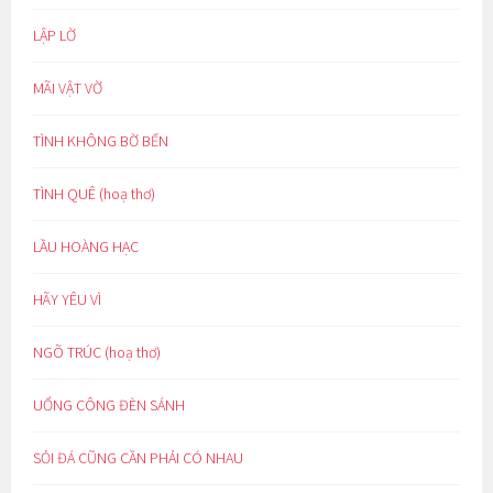
LẬP LỜ
MÃI VẬT VỜ
TÌNH KHÔNG BỜ BẾN
TÌNH QUÊ (hoạ thơ)
LẦU HOÀNG HẠC
HÃY YÊU VÌ
NGÕ TRÚC (hoạ thơ)
UỔNG CÔNG ĐÈN SÁNH
SỎI ĐÁ CŨNG CẦN PHẢI CÓ NHAU