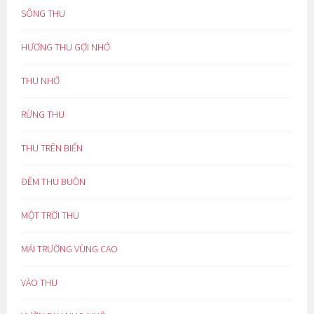
SÔNG THU
HƯƠNG THU GỢI NHỚ
THU NHỚ
RỪNG THU
THU TRÊN BIỂN
ĐÊM THU BUỒN
MỘT TRỜI THU
MÁI TRƯỜNG VÙNG CAO
VÀO THU