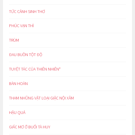
TỨC CẢNH SINH THƠ
PHÚC VẠN THÌ
TRÙM
ĐAU BUỒN TỘT ĐỘ
TUYỆT TÁC CỦA THIÊN NHIÊN*
BÀN HOÀN
THAM NHŨNG VẶT LOẠI GIẶC NỘI XÂM
HẬU QUẢ
GIẤC MƠ Ở BUỔI TÀ HUY