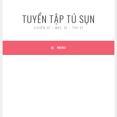
Skip
to
TUYỂN TẬP TÚ SỤN
content
CHIẾN SĨ – BÁC SĨ – THI SĨ
MENU