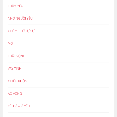
THẦM YÊU
NHỚ NGƯỜI YÊU
CHÙM THƠ TỰ SỰ
MƠ
THẤT VỌNG
VAY TÌNH
CHIỀU BUỒN
ẢO VỌNG
YÊU VÌ – VÌ YÊU