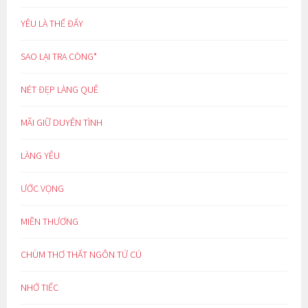
YÊU LÀ THẾ ĐẤY
SAO LẠI TRA CÒNG*
NÉT ĐẸP LÀNG QUÊ
MÃI GIỮ DUYÊN TÌNH
LÀNG YÊU
ƯỚC VỌNG
MIỀN THƯƠNG
CHÙM THƠ THẤT NGÔN TỨ CÚ
NHỚ TIẾC