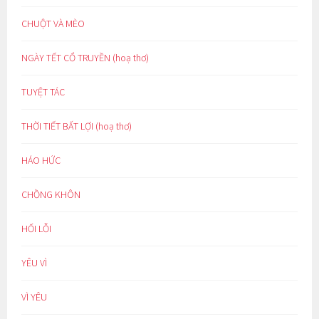
CHUỘT VÀ MÈO
NGÀY TẾT CỔ TRUYỀN (hoạ thơ)
TUYỆT TÁC
THỜI TIẾT BẤT LỢI (hoạ thơ)
HÁO HỨC
CHỒNG KHÔN
HỐI LỖI
YÊU VÌ
VÌ YÊU