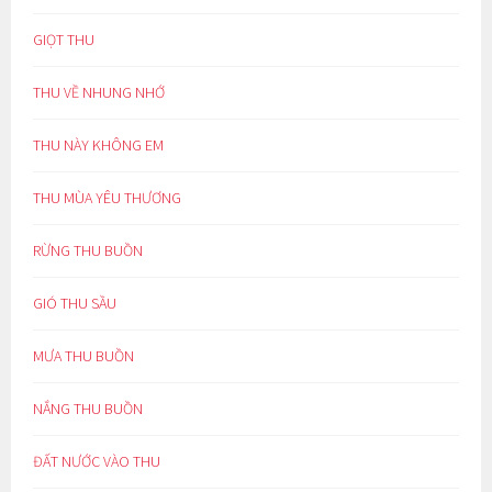
GIỌT THU
THU VỀ NHUNG NHỚ
THU NÀY KHÔNG EM
THU MÙA YÊU THƯƠNG
RỪNG THU BUỒN
GIÓ THU SẦU
MƯA THU BUỒN
NẮNG THU BUỒN
ĐẤT NƯỚC VÀO THU