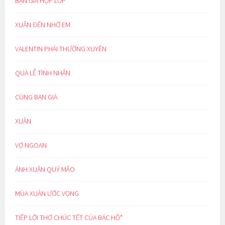
BẠN GIÀ HỌP LỚP
XUÂN ĐẾN NHỚ EM
VALENTIN PHẢI THƯỜNG XUYÊN
QUÀ LỄ TÌNH NHÂN
CÙNG BẠN GIÀ
XUÂN
VỢ NGOAN
ÁNH XUÂN QUÝ MÃO
MÙA XUÂN ƯỚC VỌNG
TIẾP LỜI THƠ CHÚC TẾT CỦA BÁC HỒ*