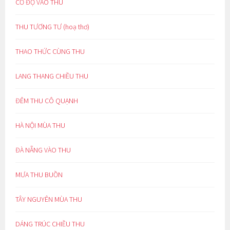
CỔ ĐỘ VÀO THU
THU TƯƠNG TƯ (hoạ thơ)
THAO THỨC CÙNG THU
LANG THANG CHIỀU THU
ĐÊM THU CÔ QUẠNH
HÀ NỘI MÙA THU
ĐÀ NẴNG VÀO THU
MƯA THU BUỒN
TÂY NGUYÊN MÙA THU
DÁNG TRÚC CHIỀU THU