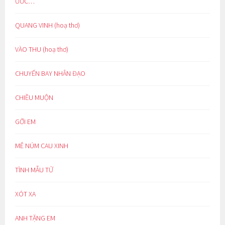
ƯỚC…
QUANG VINH (hoạ thơ)
VÀO THU (hoạ thơ)
CHUYẾN BAY NHÂN ĐẠO
CHIỀU MUỘN
GỞI EM
MÊ NÚM CAU XINH
TÌNH MẪU TỬ
XÓT XA
ANH TẶNG EM