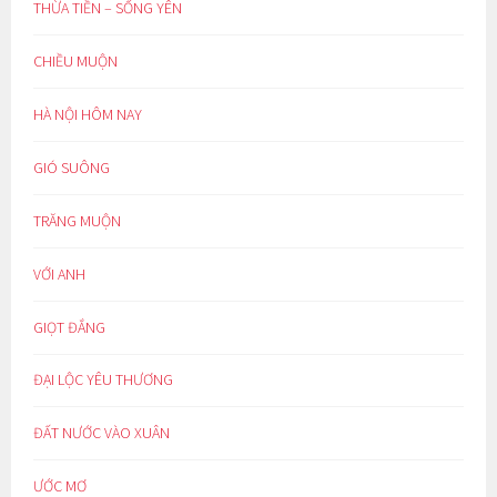
THỪA TIỀN – SỐNG YÊN
CHIỀU MUỘN
HÀ NỘI HÔM NAY
GIÓ SUÔNG
TRĂNG MUỘN
VỚI ANH
GIỌT ĐẮNG
ĐẠI LỘC YÊU THƯƠNG
ĐẤT NƯỚC VÀO XUÂN
ƯỚC MƠ