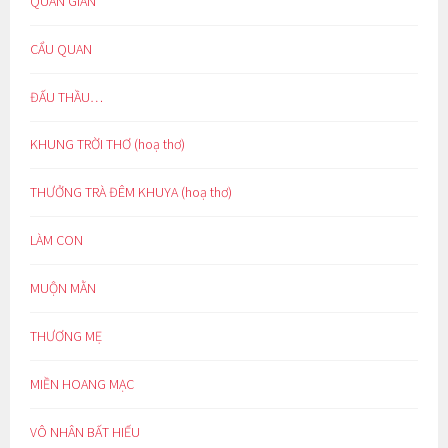
QUAN GIAN
CẨU QUAN
ĐẤU THẦU…
KHUNG TRỜI THƠ (hoạ thơ)
THƯỞNG TRÀ ĐÊM KHUYA (hoạ thơ)
LÀM CON
MUỘN MẰN
THƯƠNG MẸ
MIỀN HOANG MẠC
VÔ NHÂN BẤT HIẾU