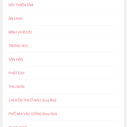
HÃY THIỆN TÂM
ĂN CHAY
BÌNH VÀ RƯỢU
TRONG VEO…
SÂN HẬN
PHẬT DẠY
THU NON
CHUYỆN THUỞ NÀO (hoạ thơ)
PHỐ NÚI VÀO ĐÔNG (hoạ thơ)