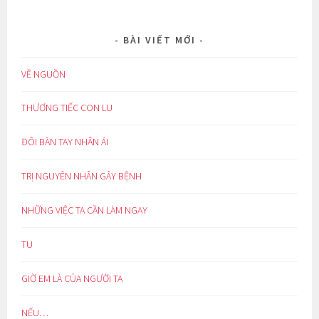
BÀI VIẾT MỚI
VỀ NGUỒN
THƯƠNG TIẾC CON LU
ĐÔI BÀN TAY NHÂN ÁI
TRỊ NGUYÊN NHÂN GÂY BỆNH
NHỮNG VIỆC TA CẦN LÀM NGAY
TU
GIỜ EM LÀ CỦA NGƯỜI TA
NẾU…