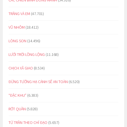
TRĂNG VÀ EM
(47.701)
VŨ NHÔM
(18.412)
LÒNG SON
(14.496)
LƯỚI TRỜI LỒNG LỘNG
(11.168)
CHỊCH XÃ GIAO
(8.534)
ĐỪNG TƯỞNG HẠ CÁNH SẼ AN TOÀN
(6.520)
“ĐẶC KHU”
(6.383)
RỚT QUẦN
(5.828)
TỪ TRẦN THEO CHỈ ĐẠO
(5.657)