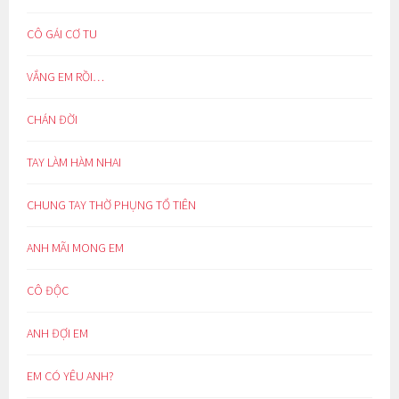
CÔ GÁI CƠ TU
VẮNG EM RỒI…
CHÁN ĐỜI
TAY LÀM HÀM NHAI
CHUNG TAY THỜ PHỤNG TỔ TIÊN
ANH MÃI MONG EM
CÔ ĐỘC
ANH ĐỢI EM
EM CÓ YÊU ANH?