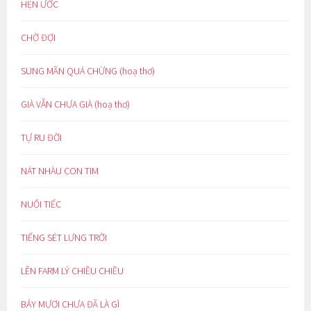
HẸN ƯỚC
CHỜ ĐỢI
SUNG MÃN QUÁ CHỪNG (hoạ thơ)
GIÀ VẪN CHƯA GIÀ (hoạ thơ)
TỰ RU ĐỜI
NÁT NHÀU CON TIM
NUỐI TIẾC
TIẾNG SÉT LƯNG TRỜI
LÊN FARM LÝ CHIỀU CHIỀU
BẢY MƯƠI CHƯA ĐÃ LÀ GÌ