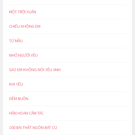
MỘT TRỜI XUÂN
CHIỀU KHÔNG EM
TỪ MẪU
NHỚ NGƯỜI YÊU
SAO EM KHÔNG NÓI YÊU ANH
KHI YÊU
ĐÊM BUỒN
HÂN HOAN CẢM TÁC
100 BÀI THẤT NGÔN BÁT CÚ