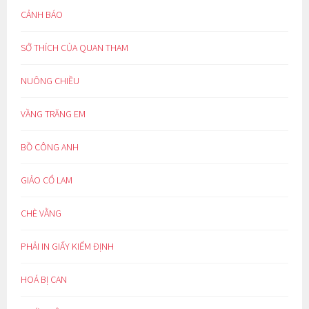
CẢNH BÁO
SỞ THÍCH CỦA QUAN THAM
NUÔNG CHIỀU
VẦNG TRĂNG EM
BỒ CÔNG ANH
GIẢO CỔ LAM
CHÈ VẰNG
PHẢI IN GIẤY KIỂM ĐỊNH
HOÁ BỊ CAN