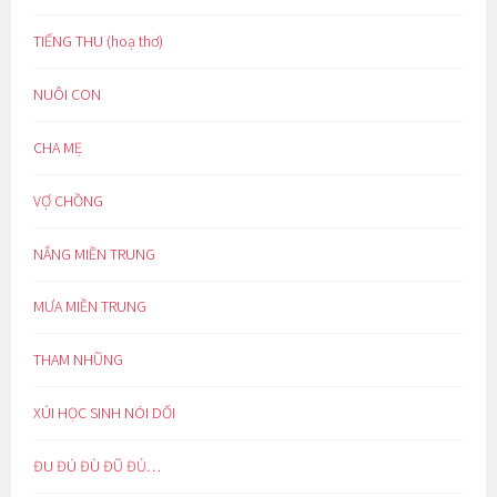
TIẾNG THU (hoạ thơ)
NUÔI CON
CHA MẸ
VỢ CHỒNG
NẮNG MIỀN TRUNG
MƯA MIỀN TRUNG
THAM NHŨNG
XÚI HỌC SINH NÓI DỐI
ĐU ĐÚ ĐÙ ĐŨ ĐỦ…