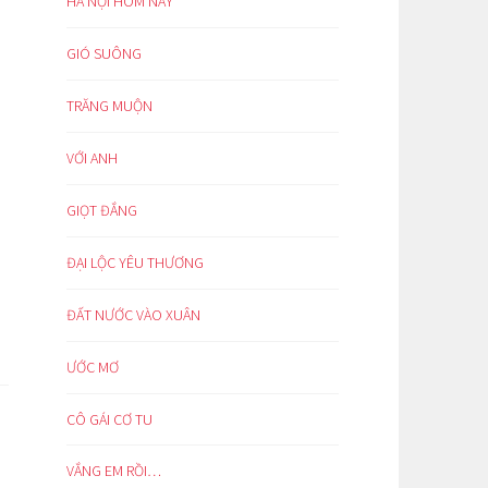
HÀ NỘI HÔM NAY
GIÓ SUÔNG
TRĂNG MUỘN
VỚI ANH
GIỌT ĐẮNG
ĐẠI LỘC YÊU THƯƠNG
ĐẤT NƯỚC VÀO XUÂN
ƯỚC MƠ
CÔ GÁI CƠ TU
VẮNG EM RỒI…