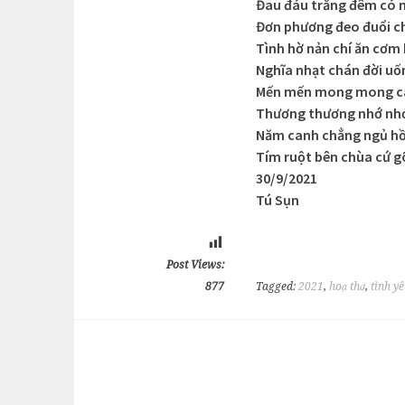
Đau đáu trắng đêm có 
Đơn phương đeo đuổi c
Tình hờ nản chí ăn cơm
Nghĩa nhạt chán đời uố
Mến mến mong mong cà
Thương thương nhớ nh
Năm canh chẳng ngủ hồ
Tím ruột bên chùa cứ 
30/9/2021
Tú Sụn
Post Views:
877
Tagged:
2021
,
hoạ thơ
,
tình y