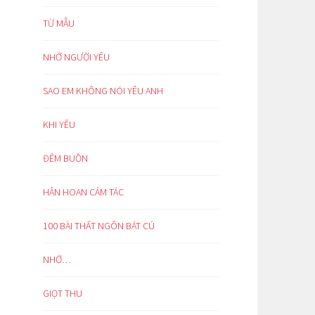
TỪ MẪU
NHỚ NGƯỜI YÊU
SAO EM KHÔNG NÓI YÊU ANH
KHI YÊU
ĐÊM BUỒN
HÂN HOAN CẢM TÁC
100 BÀI THẤT NGÔN BÁT CÚ
NHỚ…
GIỌT THU