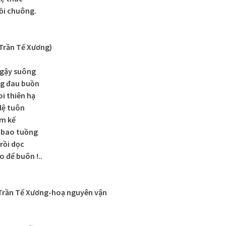
hồi chuông.
Trần Tế Xương)
 gậy suông
g đau buồn
i thiên hạ
lệ tuôn
ắm kế
 bao tuồng
rồi dọc
 để buôn !..
Trần Tế Xương-hoạ nguyên vận