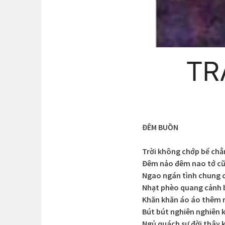
ĐÊM BUỒN
Trời không chớp bể ch
Đêm nảo đêm nao tớ c
Ngao ngán tình chung 
Nhạt phèo quang cảnh 
Khăn khăn áo áo thêm 
Bút bút nghiên nghiên 
Ngủ quách sự đời thây 