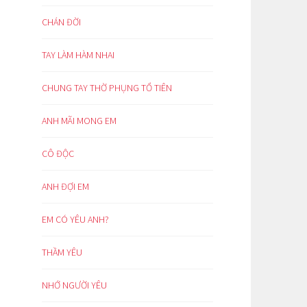
CHÁN ĐỜI
TAY LÀM HÀM NHAI
CHUNG TAY THỜ PHỤNG TỔ TIÊN
ANH MÃI MONG EM
CÔ ĐỘC
ANH ĐỢI EM
EM CÓ YÊU ANH?
THẦM YÊU
NHỚ NGƯỜI YÊU