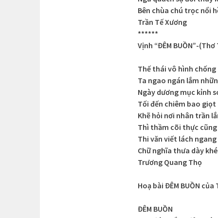
Bên chùa chú trọc nổi 
Trần Tế Xương
******
Vịnh “ĐÊM BUỒN”-(Thơ 
Thế thái vô hình chống
Ta ngao ngán lắm nhữn
Ngày dương mục kỉnh so
Tối đến chiêm bao giọt 
Khẽ hỏi nơi nhân trần l
Thì thầm cõi thực cũng
Thi văn viết lách ngang 
Chữ nghĩa thưa dày khéo
Trương Quang Thọ
Hoạ bài ĐÊM BUỒN của 
ĐÊM BUỒN