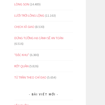
LÒNG SON
(14.489)
LƯỚI TRỜI LỒNG LỘNG
(11.163)
CHỊCH XÃ GIAO
(8.530)
ĐỪNG TƯỞNG HẠ CÁNH SẼ AN TOÀN
(6.516)
“ĐẶC KHU”
(6.380)
RỚT QUẦN
(5.826)
TỪ TRẦN THEO CHỈ ĐẠO
(5.654)
BÀI VIẾT MỚI