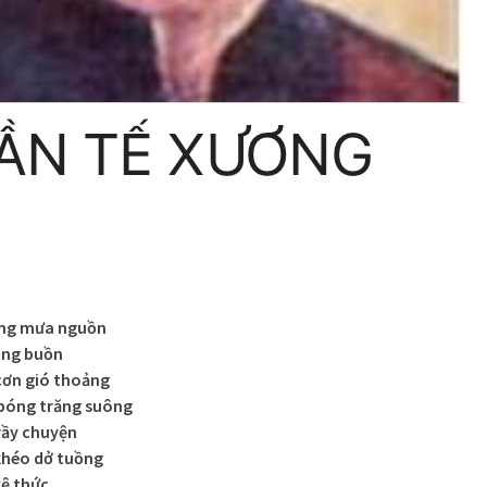
ẳng mưa nguồn
ũng buồn
cơn gió thoảng
bóng trăng suông
rầy chuyện
khéo dở tuồng
kệ thức