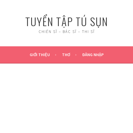
TUYỂN TẬP TÚ SỤN
CHIẾN SĨ – BÁC SĨ – THI SĨ
GIỚI THIỆU
THƠ
ĐĂNG NHẬP