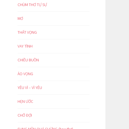
CHÙM THƠ TỰ SỰ
MƠ
THẤT VỌNG
VAY TÌNH
CHIỀU BUỒN
ẢO VỌNG
YÊU VÌ – VÌ YÊU
HẸN ƯỚC
CHỜ ĐỢI
SUNG MÃN QUÁ CHỪNG (hoạ thơ)