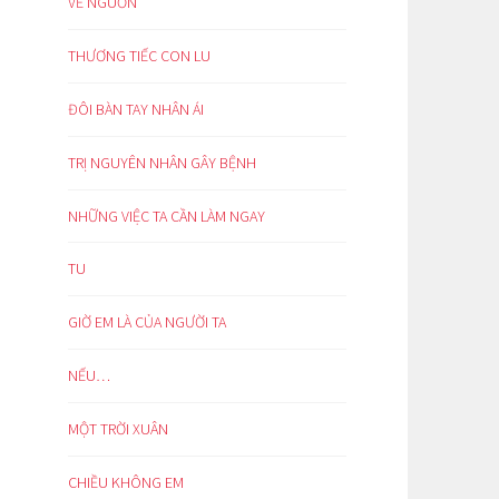
VỀ NGUỒN
THƯƠNG TIẾC CON LU
ĐÔI BÀN TAY NHÂN ÁI
TRỊ NGUYÊN NHÂN GÂY BỆNH
NHỮNG VIỆC TA CẦN LÀM NGAY
TU
GIỜ EM LÀ CỦA NGƯỜI TA
NẾU…
MỘT TRỜI XUÂN
CHIỀU KHÔNG EM