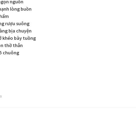
ngọn nguồn
hạnh lòng buồn
 hẩm
ng rượu suông
ng bịa chuyện
ớ khéo bày tuồng
n thờ thẫn
gõ chuông
êu